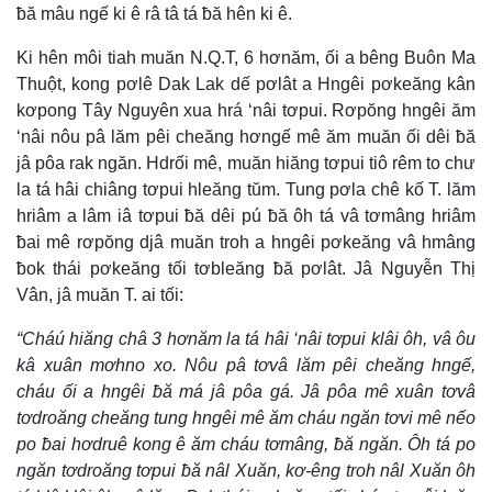
ƀă mâu ngế ki ê râ tâ tá ƀă hên ki ê.
Ki hên môi tiah muăn N.Q.T, 6 hơnăm, ối a bêng Buôn Ma
Thuột, kong pơlê Dak Lak dế pơlât a Hngêi pơkeăng kân
kơpong Tây Nguyên xua hrá ‘nâi tơpui. Rơpŏng hngêi ăm
‘nâi nôu pâ lăm pêi cheăng hơngế mê ăm muăn ối dêi ƀă
jâ pôa rak ngăn. Hdrối mê, muăn hiăng tơpui tiô rêm to chư
la tá hâi chiâng tơpui hleăng tŭm. Tung pơla chê kố T. lăm
hriâm a lâm iâ tơpui ƀă dêi pú ƀă ôh tá vâ tơmâng hriâm
ƀai mê rơpŏng djâ muăn troh a hngêi pơkeăng vâ hmâng
ƀok thái pơkeăng tối tơbleăng ƀă pơlât. Jâ Nguyễn Thị
Vân, jâ muăn T. ai tối:
“Cháú hiăng châ 3 hơnăm la tá hâi ‘nâi tơpui klâi ôh, vâ ôu
kâ xuân mơhno xo. Nôu pâ tơvâ lăm pêi cheăng hngế,
cháu ối a hngêi ƀă má jâ pôa gá. Jâ pôa mê xuân tơvâ
tơdroăng cheăng tung hngêi mê ăm cháu ngăn tơvi mê nếo
po ƀai hơdruê kong ê ăm cháu tơmâng, ƀă ngăn. Ôh tá po
ngăn tơdroăng tơpui ƀă nâl Xuăn, kơ-êng troh nâl Xuăn ôh