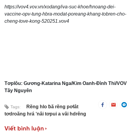
https://vov4.vov.vn/xodang/iva-suc-khoe/hnoang-dei-
vaccine-opv-tung-hbra-modat-poreang-khang-tobren-cho-
cheng-tove-kong-520251.vov4
Tơplôu: Gương-Katarina Nga/Kim Oanh-Đình Thi/VOV
Tây Nguyên
Rĕng hlo ƀă rĕng pơlât
Tags:
tơdroăng hrá ‘nâi tơpui a vâi hdrêng
Viết bình luận