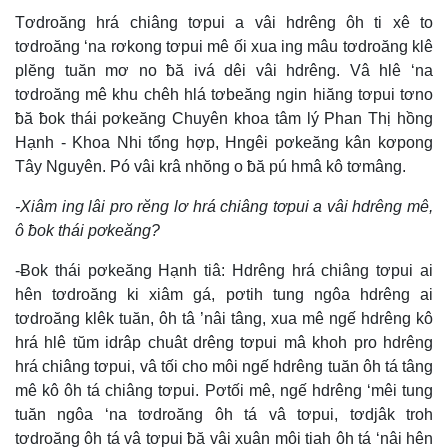
Tơdroăng hrá chiâng tơpui a vâi hdrêng ôh ti xê to
tơdroăng ‘na rơkong tơpui mê ối xua ing mâu tơdroăng klê
plĕng tuăn mơ no ƀă ivá dêi vâi hdrêng. Vâ hlê ‘na
tơdroăng mê khu chêh hlá tơbeăng ngin hiăng tơpui tơno
ƀă ƀok thái pơkeăng Chuyên khoa tâm lý Phan Thị hồng
Hạnh - Khoa Nhi tổng hợp, Hngêi pơkeăng kân kơpong
Tây Nguyên. Pó vâi krâ nhŏng o ƀă pú hmâ kô tơmâng.
-Xiâm ing lâi pro rĕng lơ hrá chiâng tơpui a vâi hdrêng mê,
ô ƀok thái pơkeăng?
-Ƀok thái pơkeăng Hạnh tiâ: Hdrêng hrá chiâng tơpui ai
hên tơdroăng ki xiâm gá, pơtih tung ngôa hdrêng ai
tơdroăng klêk tuăn, ôh tâ ’nâi tâng, xua mê ngế hdrêng kô
hrá hlê tŭm idrâp chuât drêng tơpui mâ khoh pro hdrêng
hrá chiâng tơpui, vâ tối cho môi ngế hdrêng tuăn ôh tá tâng
mê kô ôh tá chiâng tơpui. Pơtối mê, ngế hdrêng ‘mêi tung
tuăn ngôa ‘na tơdroăng ôh tá vâ tơpui, tơdjâk troh
tơdroăng ôh tá vâ tơpui ƀă vâi xuân môi tiah ôh tá ‘nâi hên