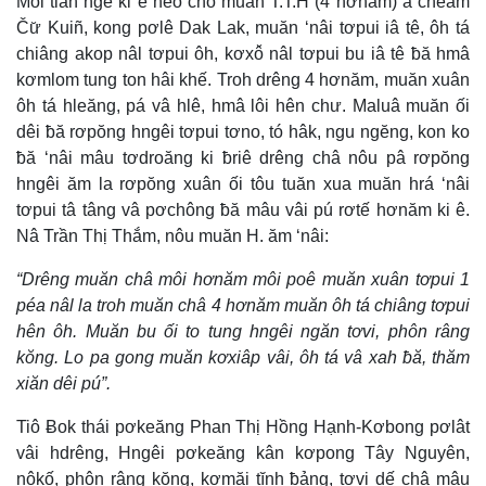
Môi tiah ngế ki ê nếo cho muăn T.T.H (4 hơnăm) a cheăm
Čư̆ Kuiñ, kong pơlê Dak Lak, muăn ‘nâi tơpui iâ tê, ôh tá
chiâng akop nâl tơpui ôh, kơxô̆ nâl tơpui bu iâ tê ƀă hmâ
kơmlom tung ton hâi khế. Troh drêng 4 hơnăm, muăn xuân
ôh tá hleăng, pá vâ hlê, hmâ lôi hên chư. Maluâ muăn ối
dêi ƀă rơpŏng hngêi tơpui tơno, tó hâk, ngu ngĕng, kon ko
ƀă ‘nâi mâu tơdroăng ki ƀriê drêng châ nôu pâ rơpŏng
hngêi ăm la rơpŏng xuân ối tôu tuăn xua muăn hrá ‘nâi
tơpui tâ tâng vâ pơchông ƀă mâu vâi pú rơtế hơnăm ki ê.
Nâ Trần Thị Thắm, nôu muăn H. ăm ‘nâi:
“Drêng muăn châ môi hơnăm môi poê muăn xuân tơpui 1
péa nâl la troh muăn châ 4 hơnăm muăn ôh tá chiâng tơpui
hên ôh. Muăn bu ối to tung hngêi ngăn tơvi, phôn râng
kŏng. Lo pa gong muăn kơxiâp vâi, ôh tá vâ xah ƀă, thăm
xiăn dêi pú”.
Tiô Ƀok thái pơkeăng Phan Thị Hồng Hạnh-Kơbong pơlât
vâi hdrêng, Hngêi pơkeăng kân kơpong Tây Nguyên,
nôkố, phôn râng kŏng, kơmăi tĭnh ƀảng, tơvi dế châ mâu