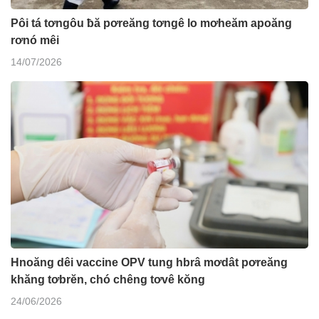
Pôi tá tơngôu ƀă pơreăng tơngê lo mơheăm apoăng
rơnó mêi
14/07/2026
Hnoăng dêi vaccine OPV tung hbrâ mơdât pơreăng
khăng tơbrĕn, chó chêng tơvê kŏng
24/06/2026