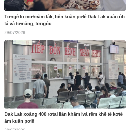
Tơngê lo mơheăm tâk, hên kuăn pơlê Dak Lak xuân ôh
tá vâ tơmâng, tơngôu
29/07/2026
Dak Lak xoăng 400 rơtal liăn khăm ivá rêm khế tê kơtê
ăm kuăn pơlê
28/07/2026