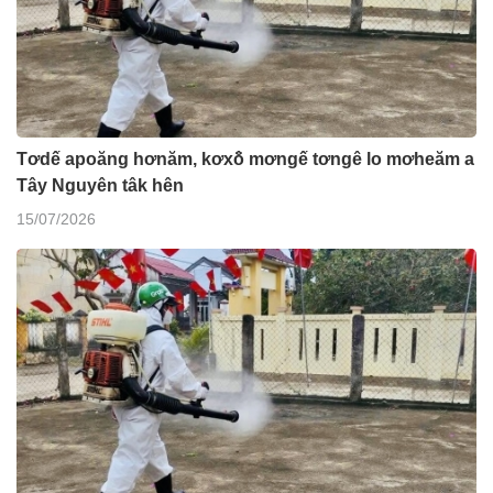
Tơdế apoăng hơnăm, kơxô̆ mơngế tơngê lo mơheăm a
Tây Nguyên tâk hên
15/07/2026