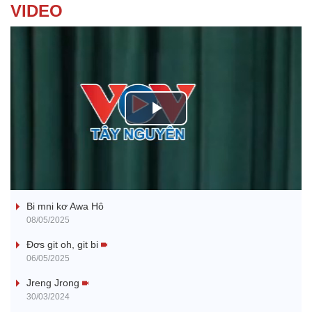
VIDEO
P
l
Ba ối dê̆ Dam Teang
a
Bi mni kơ Awa Hô
y
08/05/2025
V
Đơs git oh, git bi
06/05/2025
i
Jreng Jrong
30/03/2024