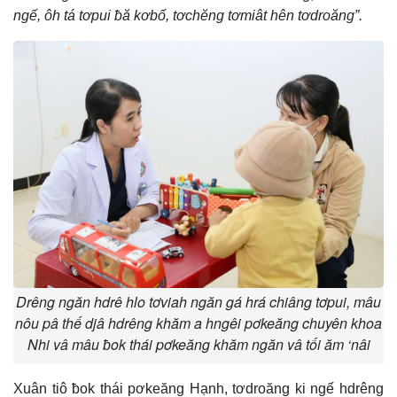
ngế, ôh tá tơpui ƀă kơbố, tơchĕng tơmiât hên tơdroăng”.
Drêng ngăn hdrê hlo tơviah ngăn gá hrá chiâng tơpui, mâu
nôu pâ thế djâ hdrêng khăm a hngêi pơkeăng chuyên khoa
Nhi vâ mâu ƀok thái pơkeăng khăm ngăn vâ tối ăm ‘nâi
Xuân tiô ƀok thái pơkeăng Hạnh, tơdroăng ki ngế hdrêng