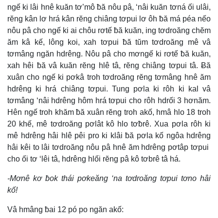
ngế ki lâi hnê kuăn tơ’mô ƀă nôu pâ, ‘nâi kuăn tơná ối ulâi,
rĕng kân lơ hrá kân rĕng chiâng tơpui lơ ôh ƀă má péa nếo
nôu pâ cho ngế ki ai chôu rơtế ƀă kuăn, ing tơdroăng chĕm
ăm kâ kế, lông koi, xah tơpui ƀă tŭm tơdroăng mê vâ
tơmâng ngăn hdrêng. Nôu pâ cho mơngế ki rơtế ƀă kuăn,
xah hêi ƀă vâ kuăn rĕng hlê tâ, rĕng chiâng tơpui tâ. Ƀă
xuân cho ngế ki pơkâ troh tơdroăng rĕng tơmâng hnê ăm
hdrêng ki hrá chiâng tơpui. Tung pơla ki rôh ki kal vâ
tơmâng ‘nâi hdrêng hôm hrá tơpui cho rôh hdrối 3 hơnăm.
Hên ngế troh khăm ƀă xuân rĕng troh akố, hmâ hlo 18 troh
20 khế, mê tơdroăng pơlât kô hlo tơƀrê. Xua pơla rôh ki
mê hdrêng hâi hlê pêi pro ki klâi ƀă pơla kố ngôa hdrêng
hâi kêi to lâi tơdroăng nôu pâ hnê ăm hdrêng pơtâp tơpui
cho ối tơ ‘lêi tâ, hdrêng hlối rĕng pâ kô tơbrê tâ há.
-Mơnê kơ ƀok thái pơkeăng ‘na tơdroăng tơpui tơno hâi
kố!
Vâ hmâng ƀai 12 pó po ngăn akố: