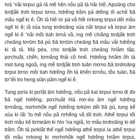
hrá ‘nâi tơpui gá râ mê hên nôu pâ tá hâi hlê. Apoăng cho
tơdjâk troh tơpui tơno, hdrêng trâm pá drêng ối achê ƀă
mâu ngế ki ê. Ôh tá hlê lơ pá vâ hlê rơkong tơpui dêi mâu
ngế ki ê; iâ xúa tung tơdroăng xúa nâl tơpui vâ tơpui ăm
ngế ki ê ‘nâi môi tiah tơná vâ, ing mê chiâng tơdjâk troh
cheăng tơrŭm ƀă pú ƀă tơrŭm cheăng ƀă mâu vâi hdrêng
ki tâ tá. Má péa, cho tơdjâk troh cheăng hriâm tâp,
pơchuât, chêh, tơmâng thái cô hnê. Hdrêng hriâm ôh tá
mot tung ngoâ, ing mê tơdjâk troh tuăn mơno ƀă tơdroăng
tơpui tơno môi tiah hdrêng ôh tá khên tơnôu, tôu tuăn, ƀă
tơ’lêi tro heng xiăn pâm ngế ki ê.
Tung pơla ki pơlât ăm hdrêng, nôu pâ kal tơpui tơno đi đo
ƀă ngế hdrêng, pơchuât hlá mơ-éa ăm ngế hdrêng
tơmâng, mơhnhôk ngế hdrêng tơkŭm dêi ƀă pú, tung kế
xúa ki lâi ‘lo mê nôu pâ rơhêng vâ tối troh. Athế tơpui tối
troh mâu kế tơmeăm ki hlo ‘na ngiâ, lơ mâu tơdroăng ki dế
trâm. Ôh tá pơklât thế ngế hdrêng athế tơpui la athế tơpui
tối mâu rơkong ki mơhnhôk ngế hdrêng hriâm tơpui,