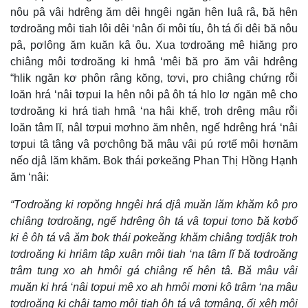
nôu pâ vâi hdrêng ăm dêi hngêi ngăn hên luâ râ, ƀă hên
tơdroăng môi tiah lôi dêi ‘nân ối môi tíu, ôh tá ối dêi ƀă nôu
pâ, pơlông ăm kuăn kâ ôu. Xua tơdroăng mê hiăng pro
chiâng môi tơdroăng ki hmâ ‘mêi ƀă pro ăm vâi hdrêng
“hlik ngăn kơ phôn râng kŏng, tơvi, pro chiâng chứng rô̆i
loăn hrá ‘nâi tơpui la hên nôi pâ ôh tá hlo lơ ngăn mê cho
tơdroăng ki hrá tiah hmâ ‘na hâi khế, troh drêng mâu rô̆i
loăn tâm lĭ, nâl tơpui mơhno ăm nhên, ngế hdrêng hrá ‘nâi
tơpui tâ tâng vâ pơchông ƀă mâu vâi pú rơtế môi hơnăm
nếo djâ lăm khăm. Ƀok thái pơkeăng Phan Thị Hồng Hạnh
ăm ‘nâi:
“Tơdroăng ki rơpŏng hngêi hrá djâ muăn lăm khăm kô pro
chiâng tơdroăng, ngế hdrêng ôh tá vâ tơpui tơno ƀă kơbố
ki ê ôh tá vâ ăm ƀok thái pơkeăng khăm chiâng tơdjâk troh
tơdroăng ki hriâm tâp xuân môi tiah ‘na tâm lĭ ƀă tơdroăng
trâm tung xo ah hmôi gá chiâng rế hên tâ. Ƀă mâu vâi
muăn ki hrá ‘nâi tơpui mê xo ah hmôi mơni kô trâm ‘na mâu
tơdroăng ki châi tamo môi tiah ôh tá vâ tơmâng, ối xêh môi