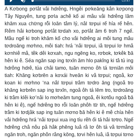
Remaining
-15:47
Loaded
:
Progress
:
Play
Mute
0%
0%
A Kơbong pơlât vâi hdrêng, Hngêi pơkeăng kân kơpong
Time
Tây Nguyên, tung pơla achê kố ai mâu vâi hdrêng lăm
khăm xua chư̆ng rô̆i loăn tâm lý, nâl tơpui rế hía rế hên.
Rêm hâi kơbong pơlât tơdah xo, pơlât ăm 6 troh 7 ngế.
Mâu ngế ki troh khăm kố cho vâi hdrêng ai môi tung mâu
tơdroăng mơhno, môi tiah: hrá ‘nâi tơpui, iâ tơpui lơ hmâ
kơnhiê mâ, têk dêi kơxah, ngu ngĕng ko, rơbok, tơkêk ƀă
hên ki ê. Séa ngăn sap ing tơxĭn ăm hlo pakĭng ki tâ tú ing
hdrông hdrê, túa châi tamo, tuăn mơno ôh tá tơniăn môi
tiah: Khăng kơbrĕn a kơxái hveăn ki vâ tơpui; ngoâ, kơ
koan ki mơhno ‘na nâl tơpui trâm tơdro ăng (ngoâ tro
khăng kơbrĕn sap ing tơxĭn, ngoâ ôh tá lĕm tro, tơdroăng
ki trâm klêi kơ’nâi lo mơheăm tung ngoâ, êi kơtôu ngoâ ƀă
hên ki ê), ngế hdrêng tro rô̆i loăn phôh tư̆ tih, ngế hdrêng
trâm ki tơdjâk sap ing tuăn mơno ƀă hên ki ê mê chía hên
vâi hdrêng hrá ‘nâi tơpui xua ing tíu rêh ối tá hâi tơtro. Ngế
hdrêng châ nôu pâ hâk phĕng luâ râ lơ ôh tá vâ tơmâng
ngăn troh, ngăn phôn râng kŏng, tơvi hên luâ, iâ tơpui tơno