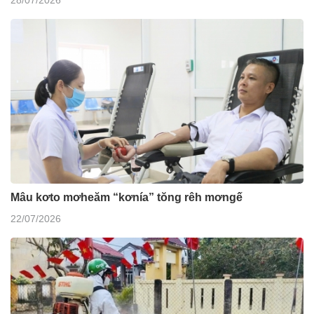
Mâu kơto mơheăm “kơnía” tŏng rêh mơngế
22/07/2026