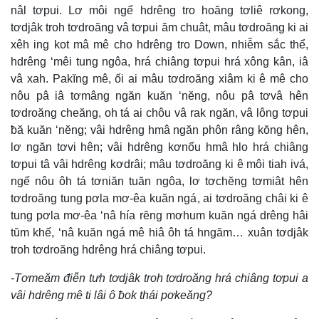
nâl tơpui. Lơ môi ngế hdrêng tro hoăng tơliê rơkong,
tơdjâk troh tơdroăng vâ tơpui ăm chuât, mâu tơdroăng ki ai
xêh ing kot mâ mê cho hdrêng tro Down, nhiễm sắc thể,
hdrêng ‘mêi tung ngôa, hrá chiâng tơpui hrá xông kân, iâ
vâ xah. Pakĭng mê, ối ai mâu tơdroăng xiâm ki ê mê cho
nôu pâ iâ tơmâng ngăn kuăn ‘nĕng, nôu pâ tơvâ hên
tơdroăng cheăng, oh tá ai chôu vâ rak ngăn, vâ lông tơpui
ƀă kuăn ‘nĕng; vâi hdrêng hmâ ngăn phôn râng kŏng hên,
lơ ngăn tơvi hên; vâi hdrêng kơnốu hmâ hlo hrá chiâng
tơpui tâ vâi hdrêng kơdrâi; mâu tơdroăng ki ê môi tiah ivá,
ngế nôu ôh tá tơniăn tuăn ngôa, lơ tơchĕng tơmiât hên
tơdroăng tung pơla mơ-êa kuăn ngá, ai tơdroăng châi ki ê
tung pơla mơ-êa ‘nâ hía rĕng mơhum kuăn ngá drêng hâi
tŭm khế, ‘nâ kuăn ngá mê hiâ ôh tá hngăm… xuân tơdjâk
troh tơdroăng hdrêng hrá chiâng tơpui.
-Tơmeăm điê̆n tưh tơdjâk troh tơdroăng hrá chiâng tơpui a
vâi hdrêng mê ti lâi ô ƀok thái pơkeăng?