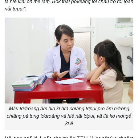
tá hlê klâi ôh mê lăm. Ƀok thái pơkeăng tối cháu tro rô̆i loăn
nâl tơpui”.
Mâu tơdroăng ăm hlo ki hrá chiâng tơpui pro ăm hdrêng
chiâng pá tung tơdroăng vâ hlê nâl tơpui, vâ tiâ kơ mơngế
ki ê