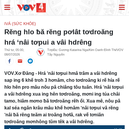
IVÁ (SỨC KHỎE)
Rĕng hlo ƀă rĕng pơlât tơdroăng
hrá ‘nâi tơpui a vâi hdrêng
Thứ tư, 05:00,
Tơplôu: Gương-Katarina Nga/Kim Oanh-Đình Thi/VOV
08/07/2026
Tây Nguyên
VOV.Xơ Đăng - Hrá ‘nâi tơpui hmâ trâm a vâi hdrêng
sap ing 6 khế troh 3 hơnăm, cho tơdroăng ki rế hía rế
hlo hên pro mâu nôu pâ chiâng tôu tuăn. Hrá ‘nâi tơpui
a vâi hdrêng xua ing hên tơdroăng, mơni ing túa châi
tamo, hiâm mơno ƀă tơdroăng rêh ối. Xua mê, nôu pâ
kal séa ngăn krâu mâu khế hơnăm ‘nâi tơpui vâ rĕng
‘nâi ƀă rĕng teăm ai troăng hơlâ, rak vế tơniăn
tơdroăng mơnhông tŭm têk a vâi hdrêng.