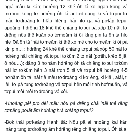
ngiâ mâu ki kân; hdrêng 12 khế ôh tá xo ngăn kŏng vâ
mơhno kŏng lơ hdrêng ôh tá ai tơdroăng ki vâ tơpui lơ
mâu tơdroăng ki hlâu hlĕng, hâi hlo ga vâ pơtâp tơpui
apoăng; hdrêng 18 khế thế chiâng tơpui pá xôp 10 nâl, lơ
drêng nôu thế kuăn xo tơmeăm ki ối kĭng pin la ôh ta hlo
hlê ƀă ôh tá ‘nâi tơmeăm ki thế xo mê cho tơmeăm ki ối pá
kĭn pin… ; hdrêng 24 khế thế chiâng tơpui pá xôp 50 nâl lơ
hdrêng hâi chiâng vâ tơpui tơkŭm 2 to nâl (pơtih, krếo ô jâ,
ô nôu…); dâng 3 hơnăm hdrêng ôh tá chiâng tơpui tơkŭm
nâl lơ tơkŭm hên 3 nâl troh 5 tâ vâ tơpui ƀă hdrêng 4-5
hơnăm ôh tá ‘nâi tiâ mâu tơdroăng ki kơ êng, ki klâi, alâi, ti
lâi, lơ pá tung tơdroăng vâ tơpui hên môi tiah hơ’muăn, vâ
tơpui môi môi tơdroăng vâ xôi.
-Hnoăng pêi pro dêi mâu nôu pâ drêng châ ‘nâi thế rĕng
tơmâng pơlât ăm hdrêng hrá chiâng tơpui?
-Ƀok thái pơkeăng Hạnh tiâ: Nôu pâ ai hnoăng kal kân
‘nâng tung tơdroăng ăm hdrêng rĕng chiâng tơpui. Ôh tá ai