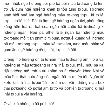
mơhnhôk ngế hdrêng pêi pro ƀă pêi mâu tơdroăng ki lĕm
tro vâ gum ngế hdrêng khên tơnôu tung tơpui. Tơdrêng
amê hlối hnê ăm ngế hdrêng mâu rơkong tơpui ki tơ’lêi
tơpui, tơ’lêi hlê. Pôi tá ăm ngế hdrêng ngăn tivi, phôn râng
kŏng hên luâ râ, kal séa ngăn hâi chôu ƀă tơdroăng ki
hdrêng ngăn. Nôu pâ athế rơtế ngăn ƀă hdrêng mâu
tơdroăng môi tiah phim pim pum, hơdruê xuăng vâi hdrêng
ƀă mâu rơkong tơpui, mâu kế tơmeăm, tung mâu phim vâ
gum ăm ngế hdrêng rĕng ‘nâi, tơpui tiô ƀối.
Drêng hlo hdrêng ôh tá tơniăn mâu tơdroăng ăm hlo a vâi
hdrêng ai mâu tơdroăng ki hrá ‘nâi tơpui, mâu nôu pâ kal
djâ hdrêng mê troh a tíu khăm pơlât chuyên khoa Nhi vâ
mâu ƀok thái pơkeăng séa ngăn ƀă mơnhên tối. Ngăn tiô
kơlo ki hrá ‘nâi tơpui ƀă hơnăm dêi vâi hdrêng mâu ƀok
thái pơkeăng kô pơlât ăm tơtro vâ pơhlêh tơdroăng ki hrá
‘nâi tơpui a vâi hdrêng.
Ô vâi krâ nhŏng o ƀă pú hmâ!