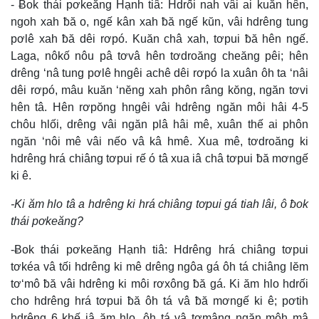
- Ƀok thái pơkeăng Hạnh tiâ: Hdrối nah vâi ai kuăn hên,
ngoh xah ƀă o, ngế kân xah ƀă ngế kŭn, vâi hdrêng tung
pơlê xah ƀă dêi rơpó. Kuăn châ xah, tơpui ƀă hên ngế.
Laga, nôkố nôu pâ tơvâ hên tơdroăng cheăng pêi; hên
drêng ‘nâ tung pơlê hngêi achê dêi rơpó la xuân ôh ta ‘nâi
dêi rơpó, mâu kuăn ‘nĕng xah phôn râng kŏng, ngăn tơvi
hên tâ. Hên rơpŏng hngêi vâi hdrêng ngăn môi hâi 4-5
chôu hlối, drêng vâi ngăn plâ hâi mê, xuân thế ai phôn
ngăn ‘nôi mê vâi nếo vâ kâ hmê. Xua mê, tơdroăng ki
hdrêng hrá chiâng tơpui rế ó tâ xua iâ châ tơpui ƀă mơngế
ki ê.
-Ki ăm hlo tâ a hdrêng ki hrá chiâng tơpui gá tiah lâi, ô ƀok
thái pơkeăng?
-Ƀok thái pơkeăng Hạnh tiâ: Hdrêng hrá chiâng tơpui
tơkéa vâ tối hdrêng ki mê drêng ngôa gá ôh tá chiâng lĕm
tơ‘mô ƀă vâi hdrêng ki môi rơxông ƀă gá. Ki ăm hlo hdrối
cho hdrêng hrá tơpui ƀă ôh tá vâ ƀă mơngế ki ê; pơtih
hdrêng 6 khế iâ ăm hlo, ôh tá vâ tơmâng ngăn môh mâ