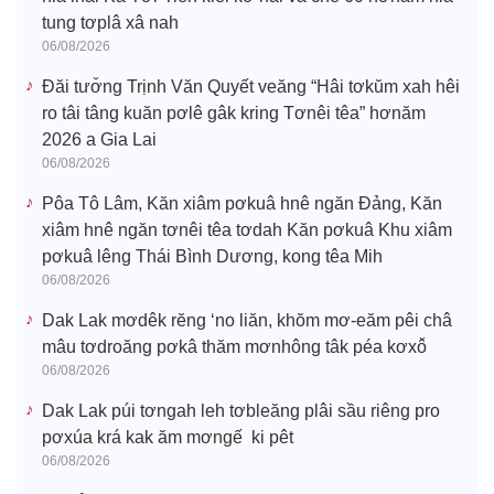
tung tơplâ xâ nah
06/08/2026
Đăi tươ̆ng Trịnh Văn Quyết veăng “Hâi tơkŭm xah hêi
ro tâi tâng kuăn pơlê gâk kring Tơnêi têa” hơnăm
2026 a Gia Lai
06/08/2026
Pôa Tô Lâm, Kăn xiâm pơkuâ hnê ngăn Đảng, Kăn
xiâm hnê ngăn tơnêi têa tơdah Kăn pơkuâ Khu xiâm
pơkuâ lêng Thái Bình Dương, kong têa Mih
06/08/2026
Dak Lak mơdêk rĕng ‘no liăn, khŏm mơ-eăm pêi châ
mâu tơdroăng pơkâ thăm mơnhông tâk péa kơxô̆
06/08/2026
Dak Lak púi tơngah leh tơbleăng plâi sầu riêng pro
pơxúa krá kak ăm mơngế ki pêt
06/08/2026