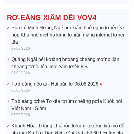
d
e
RƠ-EĂNG XIÂM DÊI VOV4
o
Pôa Lê Minh Hưng, Ngế pro xiâm hnê ngăn tơnêi têa
hôp Khu hnê mơhno kring tơniăn măng internet tơnêi
têa
07/08/2026
Quảng Ngãi pêi kơtăng hnoăng cheăng mơ’no liăn
cheăng tơnêi têa, mơ-eăm tơtêk 9%
07/08/2026
Tơdroăng nếo ai - Hâi pŭn lơ 06.08.2026
06/08/2026
Tơbleăng tơƀrê Tơkêa tơrŭm cheăng pơla Kuô̆k hô̆i
Việt Nam - Siam
06/08/2026
Khánh Hòa: Ti tăng chiâ rôu tơkŭm kơxêng kiâ mô đô̆i
hlâ inâi Ka Tơr Tiên klêi kơ’nâi vâ chê 60 hơnăm hlâ