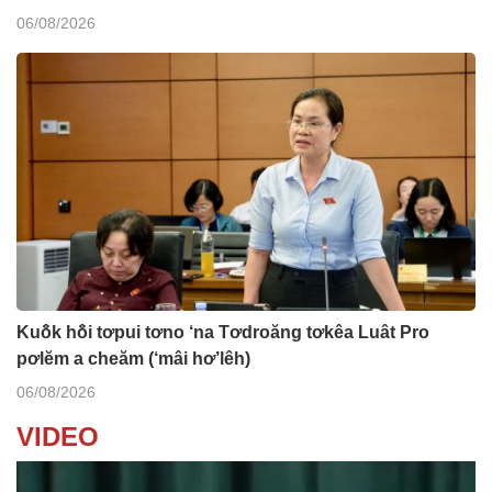
06/08/2026
Kuô̆k hô̆i tơpui tơno ‘na Tơdroăng tơkêa Luât Pro
pơlĕm a cheăm (‘mâi hơ’lêh)
06/08/2026
VIDEO