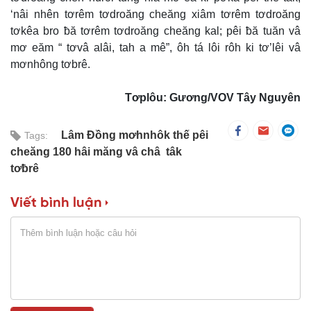
‘nâi nhên tơrêm tơdroăng cheăng xiâm tơrêm tơdroăng
tơkêa bro ƀă tơrêm tơdroăng cheăng kal; pêi ƀă tuăn vâ
mơ eăm “ tơvâ alâi, tah a mê”, ôh tá lôi rôh ki tơ’lêi vâ
mơnhông tơbrê.
Tơplôu: Gương/VOV Tây Nguyên
Lâm Đồng mơhnhôk thế pêi
Tags:
cheăng 180 hâi măng vâ châ tâk
tơƀrê
Viết bình luận