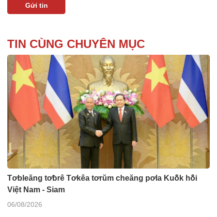
TIN CÙNG CHUYÊN MỤC
Tơbleăng tơƀrê Tơkêa tơrŭm cheăng pơla Kuô̆k hô̆i
Việt Nam - Siam
06/08/2026