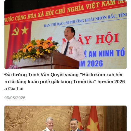
Đăi tươ̆ng Trịnh Văn Quyết veăng “Hâi tơkŭm xah hêi
ro tâi tâng kuăn pơlê gâk kring Tơnêi têa” hơnăm 2026
a Gia Lai
06/08/2026