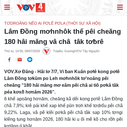
TƠDROĂNG NẾO AI PƠLÊ PƠLA (THỜI SỰ XÃ HỘI)
Lâm Đồng mơhnhôk thế pêi cheăng
180 hâi măng vâ châ tâk tơƀrê
Thứ tư, 14:00, 08/07/2026
Tơplôu: Gương/VOV Tây Nguyên
VOV.Xơ Đăng - Hâi lơ 7/7, Vi ƀan Kuăn pơlê kong pơlê
Lâm Đồng tơkŭm po Leh mơhnhôk tơ’noăng pêi
cheăng “180 hâi măng mơ eăm pêi châ ai tiô pơkâ tâk
péa kơxô̆ hơnăm 2026”.
6 khế apoăng hơnăm, cheăng kâ dêi kong pơlê Lâm Đồng
châ 7,9%; krê pái khế xap khế pŭn troh khế tơdrốu pêi châ
9,22%. Laga, vâ pê klêi pơkâ pêi châ tâk sap 10% tơngi
klêng tung hơnăm 2026, 180 hâi ki u ối mê kô cho rôh pêi
kơtăng ó khât.