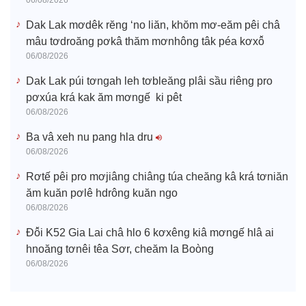
06/08/2026
Dak Lak mơdêk rĕng ‘no liăn, khŏm mơ-eăm pêi châ
mâu tơdroăng pơkâ thăm mơnhông tâk péa kơxô̆
06/08/2026
Dak Lak púi tơngah leh tơbleăng plâi sầu riêng pro
pơxúa krá kak ăm mơngế ki pêt
06/08/2026
Ba vâ xeh nu pang hla dru
06/08/2026
Rơtế pêi pro mơjiâng chiâng túa cheăng kâ krá tơniăn
ăm kuăn pơlê hdrông kuăn ngo
06/08/2026
Đô̆i K52 Gia Lai châ hlo 6 kơxêng kiâ mơngế hlâ ai
hnoăng tơnêi têa Sơr, cheăm Ia Boòng
06/08/2026