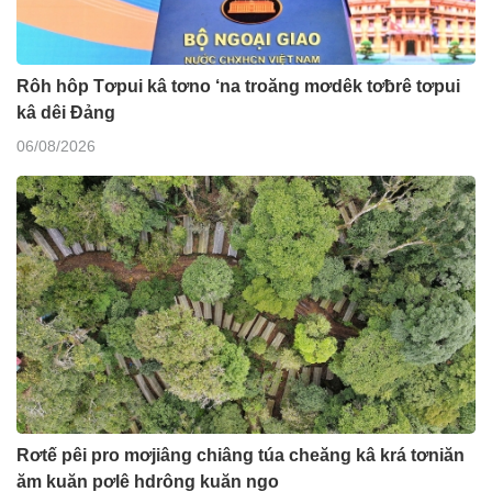
Rôh hôp Tơpui kâ tơno ‘na troăng mơdêk tơƀrê tơpui
kâ dêi Đảng
06/08/2026
Rơtế pêi pro mơjiâng chiâng túa cheăng kâ krá tơniăn
ăm kuăn pơlê hdrông kuăn ngo