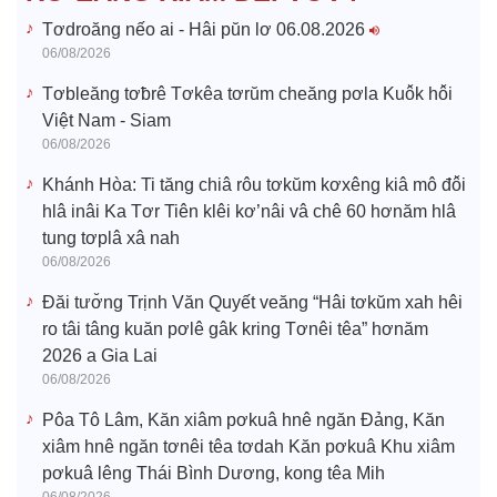
o
Tơdroăng nếo ai - Hâi pŭn lơ 06.08.2026
06/08/2026
Tơbleăng tơƀrê Tơkêa tơrŭm cheăng pơla Kuô̆k hô̆i
Việt Nam - Siam
06/08/2026
Khánh Hòa: Ti tăng chiâ rôu tơkŭm kơxêng kiâ mô đô̆i
hlâ inâi Ka Tơr Tiên klêi kơ’nâi vâ chê 60 hơnăm hlâ
tung tơplâ xâ nah
06/08/2026
Đăi tươ̆ng Trịnh Văn Quyết veăng “Hâi tơkŭm xah hêi
ro tâi tâng kuăn pơlê gâk kring Tơnêi têa” hơnăm
2026 a Gia Lai
06/08/2026
Pôa Tô Lâm, Kăn xiâm pơkuâ hnê ngăn Đảng, Kăn
xiâm hnê ngăn tơnêi têa tơdah Kăn pơkuâ Khu xiâm
pơkuâ lêng Thái Bình Dương, kong têa Mih