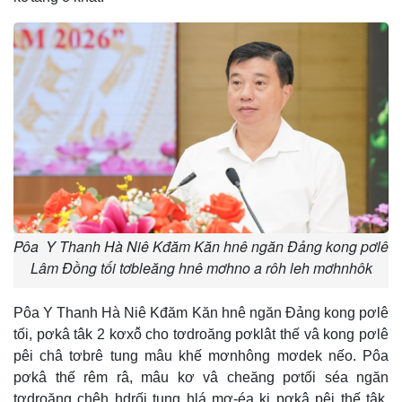
Pôa Y Thanh Hà Niê Kđăm Kăn hnê ngăn Đảng kong pơlê
Lâm Đồng tối tơbleăng hnê mơhno a rôh leh mơhnhôk
Pôa Y Thanh Hà Niê Kđăm Kăn hnê ngăn Đảng kong pơlê
tối, pơkâ tâk 2 kơxô̆ cho tơdroăng pơklât thế vâ kong pơlê
pêi châ tơbrê tung mâu khế mơnhông mơdek nếo. Pôa
pơkâ thế rêm râ, mâu kơ vâ cheăng pơtối séa ngăn
tơdroăng chêh hdrối tung hlá mơ-éa ki pơkâ pêi thế tâk,