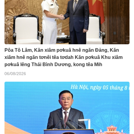
Pôa Tô Lâm, Kăn xiâm pơkuâ hnê ngăn Đảng, Kăn
xiâm hnê ngăn tơnêi têa tơdah Kăn pơkuâ Khu xiâm
pơkuâ lêng Thái Bình Dương, kong têa Mih
06/08/2026