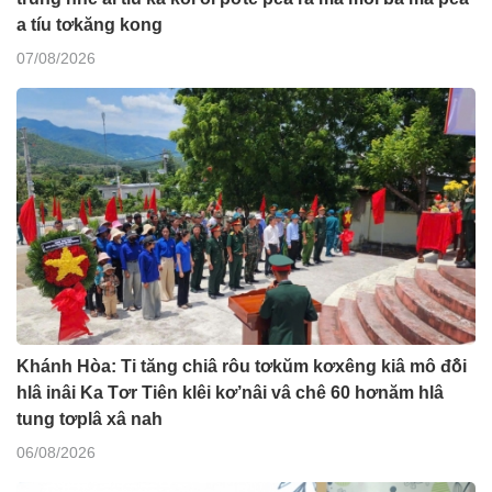
a tíu tơkăng kong
07/08/2026
Khánh Hòa: Ti tăng chiâ rôu tơkŭm kơxêng kiâ mô đô̆i
hlâ inâi Ka Tơr Tiên klêi kơ’nâi vâ chê 60 hơnăm hlâ
tung tơplâ xâ nah
06/08/2026