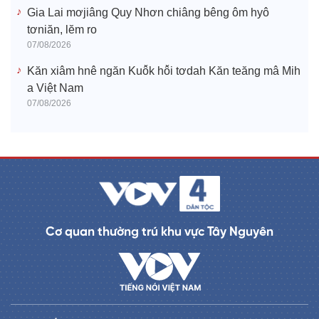
Gia Lai mơjiâng Quy Nhơn chiâng bêng ôm hyô
tơniăn, lĕm ro
07/08/2026
Kăn xiâm hnê ngăn Kuô̆k hô̆i tơdah Kăn teăng mâ Mih
a Việt Nam
07/08/2026
Cơ quan thường trú khu vực Tây Nguyên