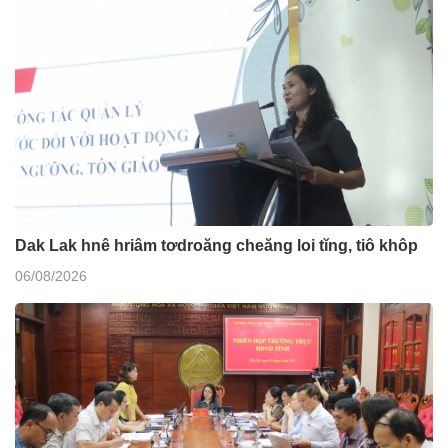
Dak Lak hnê hriâm tơdroăng cheăng loi tĭng, tiô khôp
06/08/2026