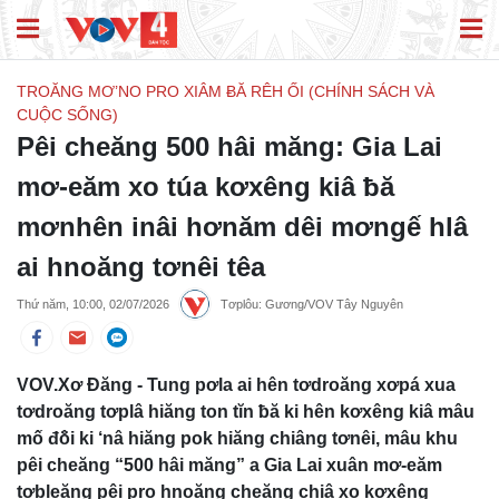
TROĂNG MƠ’NO PRO XIÂM ɃĂ RÊH ỐI (CHÍNH SÁCH VÀ
CUỘC SỐNG)
Pêi cheăng 500 hâi măng: Gia Lai
mơ-eăm xo túa kơxêng kiâ ƀă
mơnhên inâi hơnăm dêi mơngế hlâ
ai hnoăng tơnêi têa
Thứ năm, 10:00, 02/07/2026
Tơplôu: Gương/VOV Tây Nguyên
VOV.Xơ Đăng - Tung pơla ai hên tơdroăng xơpá xua
tơdroăng tơplâ hiăng ton tĭn ƀă ki hên kơxêng kiâ mâu
mố đô̆i ki ‘nâ hiăng pok hiăng chiâng tơnêi, mâu khu
pêi cheăng “500 hâi măng” a Gia Lai xuân mơ-eăm
tơbleăng pêi pro hnoăng cheăng chiâ xo kơxêng