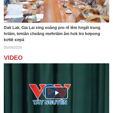
Dak Lak, Gia Lai xing xoăng pro rế lĕm hngêi trung
hriâm, tơniăn cheăng mơhriâm ăm hok tro kơpong
kơtiê xơpá
05/08/2026
VIDEO
P
l