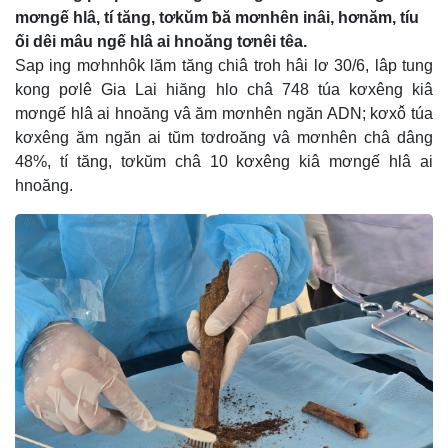
mơngế hlâ, tí tăng, tơkŭm ƀă mơnhên inâi, hơnăm, tíu
ối dêi mâu ngế hlâ ai hnoăng tơnêi têa.
Sap ing mơhnhôk lăm tăng chiâ troh hâi lơ 30/6, lâp tung
kong pơlê Gia Lai hiăng hlo châ 748 túa kơxêng kiâ
mơngế hlâ ai hnoăng vâ ăm mơnhên ngăn ADN; kơxô̆ túa
kơxêng ăm ngăn ai tŭm tơdroăng vâ mơnhên châ dâng
48%, tí tăng, tơkŭm châ 10 kơxêng kiâ mơngế hlâ ai
hnoăng.