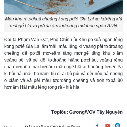
Mâu khu râ pơkuâ cheăng kong pơlê Gia Lai xo kơxêng kiâ
mơngế hlâ vâ pơxúa ăm tơdroăng mơnhên ngăn ADN
Đăi tă Phạm Văn Đạt, Phŏ Chính ủi Khu pơkuâ ngăn lêng
kong pơlê Gia Lai ăm ‘nâi, mâu lêng ki veăng pêi tơdroăng
cheăng dế pơtối mơ-eăm tăng mơngế tăng khu xiâm
veăng pêi vâ pê klêi tơdroăng hiăng pơcháu, veăng rĕng
châ mơnhên inâi hơnăm mâu ngế hlâ ai hnoăng tơnêi têa
ki hâi nâi inâi, hơnăm, tíu ối ai tiô púi vâ dêi nôu pâ nhŏng
o xiâm vâ vâ pêi mâu tơdroăng cheăng vâ troh tơbâ 80
hơnăm Hâi mâu lêng rong râ - hlâ hía.
Tơplôu: Gương/VOV Tây Nguyên