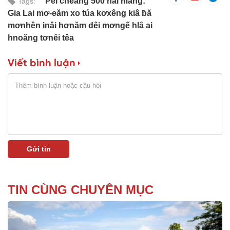
Pêi cheăng 500 hâi măng:
Tags:
Gia Lai mơ-eăm xo túa kơxêng kiâ ƀă
mơnhên inâi hơnăm dêi mơngế hlâ ai
hnoăng tơnêi têa
Viết bình luận
TIN CÙNG CHUYÊN MỤC