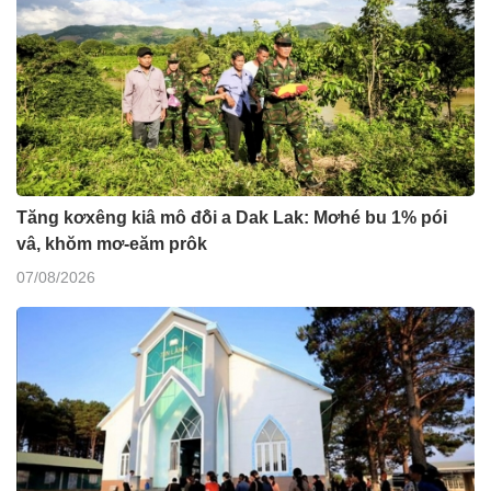
Tăng kơxêng kiâ mô đô̆i a Dak Lak: Mơhé bu 1% pói
vâ, khŏm mơ-eăm prôk
07/08/2026