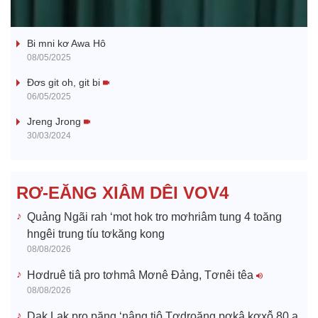
Ba ối dê̆ Dam Teang
a
Bi mni kơ Awa Hô
y
08/05/2025
V
Đơs git oh, git bi
06/05/2025
i
Jreng Jrong
30/03/2024
d
e
RƠ-EĂNG XIÂM DÊI VOV4
o
Quảng Ngãi rah ‘mot hok tro mơhriâm tung 4 toăng
hngêi trung tíu tơkăng kong
08/08/2026
Hơdruê tiâ pro tơhmâ Mơnê Đảng, Tơnêi têa
08/08/2026
Dak Lak pro păng ‘nâng tiô Tơdroăng pơkâ kơxô̆ 80 a