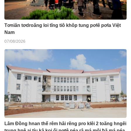
Tơniăn tơdroăng loi tĭng tiô khôp tung pơlê pơla Việt
Nam
07/08/2026
Lâm Đồng hnan thế rêm hâi rĕng pro klêi 2 toăng hngêi
trung hnê ai tíu kâ koi ối pơtê péa râ má môi ƀă má péa