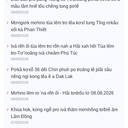
mâu lâm hnê tôu chêng tung pơlê
08/08/2026
Mơngiơk mơhno túa lĕm tro têa kơxĭ tung Tĭng rơkâu
xối ká Phan Thiết
08/08/2026
Ivá rêh ối túa lĕm tro rôh nah a Hâi xah hêi Túa lĕm
tro-Tơ’noăng ivá cheăm Phú Túc
08/08/2026
Pơkâ kơxô̆ 36 dêi Chin phuh po troăng tê plâi sầu
riêng ngi kong têa ê a Dak Lak
08/08/2026
Mơhno lĕm ro 'na rêh ối - Hâi tơdrốu lơ 08.08.2026
08/08/2026
Khoa hok, kong ngê̆ pro ivá thăm mơnhông tơƀrê ăm
Lâm Đồng
07/08/2026