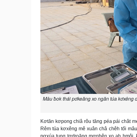
Mâu ƀok thái pơkeăng xo ngăn túa kơxêng dê
Kơtăn kơpong chiâ rôu tăng péa pái chât me
Rêm túa kơxêng mê xuân châ chêh tối mâu 
pơxúa tung tơdroăng mơnhên xo ah hmôi.