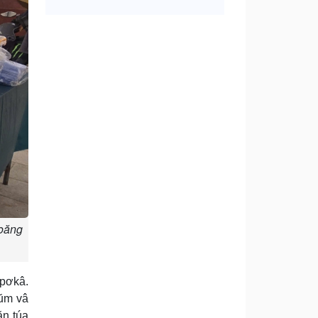
roăng
 pơkâ.
tŭm vâ
n túa