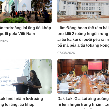
n tơdroăng loi tĭng tiô khôp
Lâm Đồng hnan thế rêm hâi
pơlê pơla Việt Nam
pro klêi 2 toăng hngêi trung
ai tíu kâ koi ối pơtê péa râ 
/2026
ƀă má péa a tíu tơkăng kon
07/08/2026
Lak hnê hriâm tơdroăng
Dak Lak, Gia Lai xing xoăng
g loi tĭng, tiô khôp
rế lĕm hngêi trung hriâm, tơ