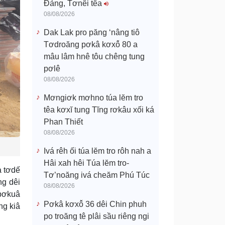
Đảng, Tơnêi têa
08/08/2026
Dak Lak pro păng ‘nâng tiô
Tơdroăng pơkâ kơxô̆ 80 a
mâu lâm hnê tôu chêng tung
pơlê
08/08/2026
Mơngiơk mơhno túa lĕm tro
têa kơxĭ tung Tĭng rơkâu xối ká
Phan Thiết
08/08/2026
Ivá rêh ối túa lĕm tro rôh nah a
Hâi xah hêi Túa lĕm tro-
a tơdế
Tơ’noăng ivá cheăm Phú Túc
ng dêi
08/08/2026
 pơkuâ
Pơkâ kơxô̆ 36 dêi Chin phuh
ng kiâ
po troăng tê plâi sầu riêng ngi