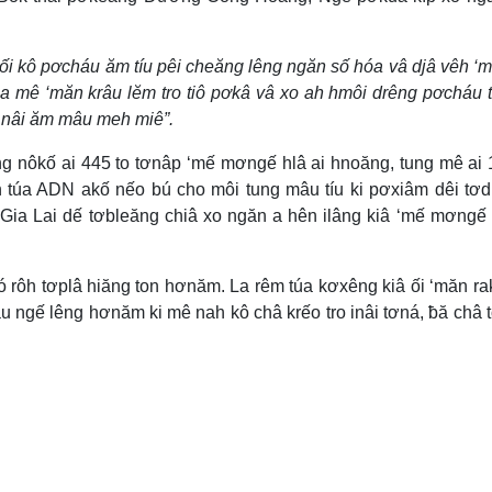
 ối kô pơcháu ăm tíu pêi cheăng lêng ngăn số hóa vâ djâ vêh ‘
túa mê ‘măn krâu lĕm tro tiô pơkâ vâ xo ah hmôi drêng pơcháu t
 nâi ăm mâu meh miê”.
g nôkố ai 445 to tơnâp ‘mế mơngế hlâ ai hnoăng, tung mê ai 
n túa ADN akố nếo bú cho môi tung mâu tíu ki pơxiâm dêi tơ
Gia Lai dế tơbleăng chiâ xo ngăn a hên ilâng kiâ ‘mế mơngế 
ó rôh tơplâ hiăng ton hơnăm. La rêm túa kơxêng kiâ ối ‘măn ra
âu ngế lêng hơnăm ki mê nah kô châ krếo tro inâi tơná, ƀă châ