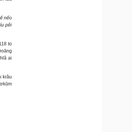
mế nếo
íu pêi
118 to
droăng
hlâ ai
k krâu
 tơkŭm