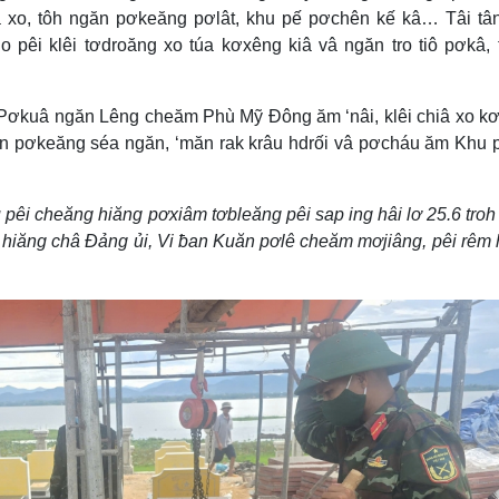
hiâ xo, tôh ngăn pơkeăng pơlât, khu pế pơchên kế kâ… Tâi t
pêi klêi tơdroăng xo túa kơxêng kiâ vâ ngăn tro tiô pơkâ, t
 Pơkuâ ngăn Lêng cheăm Phù Mỹ Đông ăm ‘nâi, klêi chiâ xo k
ăn pơkeăng séa ngăn, ‘măn rak krâu hdrối vâ pơcháu ăm Khu
pêi cheăng hiăng pơxiâm tơbleăng pêi sap ing hâi lơ 25.6 troh
hiăng châ Đảng ủi, Vi ƀan Kuăn pơlê cheăm mơjiâng, pêi rêm 