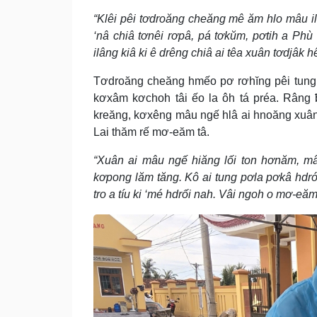
“Klêi pêi tơdroăng cheăng mê ăm hlo mâu ilâ
‘nâ chiâ tơnêi rơpâ, pá tơkŭm, pơtih a Phù
ilâng kiâ ki ê drêng chiâ ai têa xuân tơdjâk 
Tơdroăng cheăng hmếo pơ rơhĭng pêi tung p
kơxâm kơchoh tâi ếo la ôh tá préa. Râng 
kreăng, kơxêng mâu ngế hlâ ai hnoăng xuân
Lai thăm rế mơ-eăm tâ.
“Xuân ai mâu ngế hiăng lối ton hơnăm, m
kơpong lăm tăng. Kô ai tung pơla pơkâ hdró
tro a tíu ki ‘mé hdrối nah. Vâi ngoh o mơ-eăm 