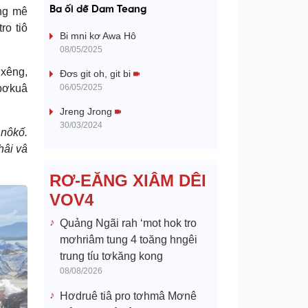
a
Ba ối dê̆ Dam Teang
âng mê
ro tiô
y
Bi mni kơ Awa Hô
08/05/2025
V
ơxêng,
Đơs git oh, git bi
 pơkuâ
06/05/2025
i
Jreng Jrong
d
30/03/2024
 nôkố.
hâi vâ
e
RƠ-EĂNG XIÂM DÊI
o
VOV4
Quảng Ngãi rah ‘mot hok tro
mơhriâm tung 4 toăng hngêi
trung tíu tơkăng kong
08/08/2026
Hơdruê tiâ pro tơhmâ Mơnê