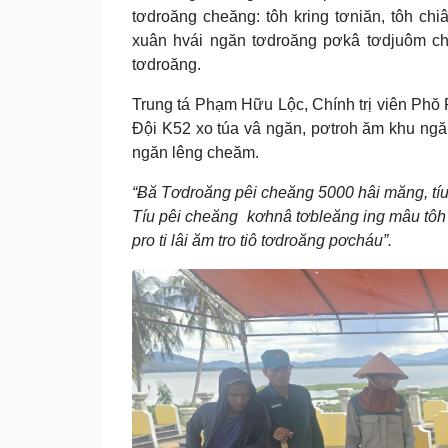
tơdroăng cheăng: tôh kring tơniăn, tôh c
xuân hvái ngăn tơdroăng pơkâ tơdjuôm cho 
tơdroăng.
Trung tá Phạm Hữu Lộc, Chính trị viên Phŏ
Đội K52 xo túa vâ ngăn, pơtroh ăm khu ng
ngăn lêng cheăm.
“Ƀă Tơdroăng pêi cheăng 5000 hâi măng, tíu 
Tíu pêi cheăng kơhnâ tơbleăng ing mâu tôh 
pro ti lâi ăm tro tiô tơdroăng pơcháu”.