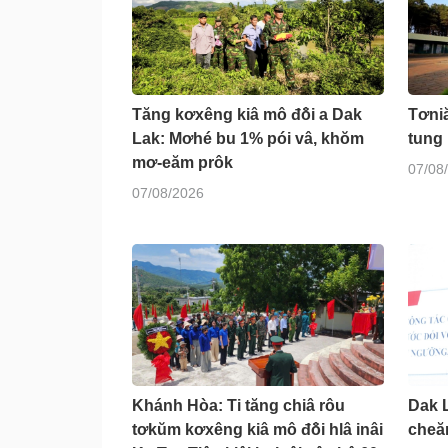
Tăng kơxêng kiâ mô đô̆i a Dak
Tơniă
Lak: Mơhé bu 1% pói vâ, khŏm
tung 
mơ-eăm prôk
07/08
07/08/2026
Khánh Hòa: Ti tăng chiâ rôu
Dak 
tơkŭm kơxêng kiâ mô đô̆i hlâ inâi
cheăn