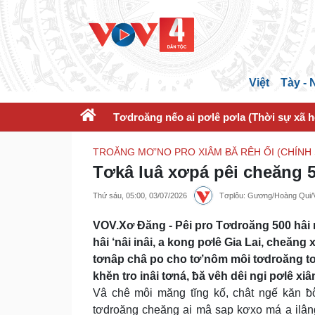
Việt
Tày -
Tơdroăng nếo ai pơlê pơla (Thời sự xã h
TROĂNG MƠ’NO PRO XIÂM ɃĂ RÊH ỐI (CHÍNH
Tơkâ luâ xơpá pêi cheăng 5
Thứ sáu, 05:00, 03/07/2026
Tơplôu: Gương/Hoàng Qui
VOV.Xơ Đăng - Pêi pro Tơdroăng 500 hâi m
hâi ‘nâi inâi, a kong pơlê Gia Lai, cheă
tơnâp châ po cho tơ’nôm môi tơdroăng tơn
khĕn tro inâi tơná, ƀă vêh dêi ngi pơlê xiâ
Vâ chê môi măng tĭng kố, chât ngế kăn ƀô
tơdroăng cheăng ai mâ sap kơxo má a ilân