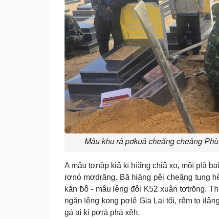
Mâu khu râ pơkuâ cheăng cheăng Phù 
A mâu tơnâp kiâ ki hiăng chiâ xo, môi plâ ƀa
rơnó mơdrăng. Ƀă hiăng pêi cheăng tung h
kăn ƀô̆ - mâu lêng đô̆i K52 xuân tơtrŏng. 
ngăn lêng kong pơlê Gia Lai tối, rêm to ilân
gá ai ki pơrá phá xêh.