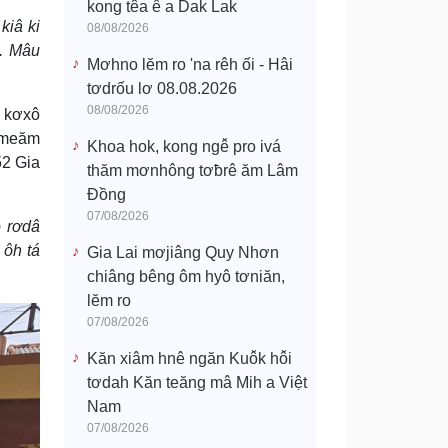
kong têa ê a Dak Lak
kiâ ki
08/08/2026
u. Mâu
Mơhno lĕm ro 'na rêh ối - Hâi
tơdrốu lơ 08.08.2026
08/08/2026
a kơxô
tơmeăm
Khoa hok, kong ngê̆ pro ivá
52 Gia
thăm mơnhông tơƀrê ăm Lâm
Đồng
07/08/2026
o rơdâ
 ôh tá
Gia Lai mơjiâng Quy Nhơn
chiâng bêng ôm hyô tơniăn,
lĕm ro
07/08/2026
Kăn xiâm hnê ngăn Kuô̆k hô̆i
tơdah Kăn teăng mâ Mih a Việt
Nam
07/08/2026