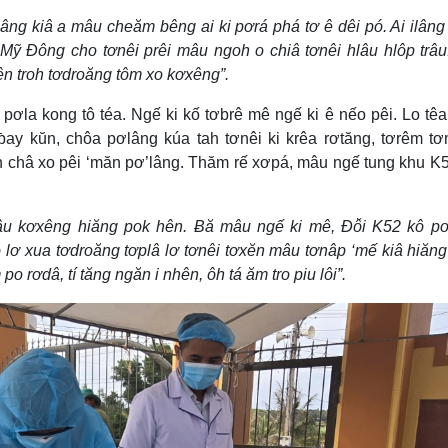
ng kiâ a mâu cheăm bêng ai ki pơrá phá tơ ê dêi pó. Ai ilâng 
 Mỹ Đông cho tơnêi prêi mâu ngoh o chiâ tơnêi hlâu hlôp trâ
hên troh tơdroăng tôm xo kơxêng”.
ơla kong tô téa. Ngế ki kố tơbrê mê ngế ki ê nếo pêi. Lo tê
ƀay kŭn, chôa pơlâng kúa tah tơnêi ki krêa rơtăng, tơrêm 
 châ xo pêi ‘măn pơ’lâng. Thăm rế xơpá, mâu ngế tung khu K
âu kơxêng hiăng pok hên. Ƀă mâu ngế ki mê, Đô̆i K52 kô p
 lơ xua tơdroăng tơplâ lơ tơnêi tơxĕn mâu tơnâp ‘mế kiâ hiăng
po rơdâ, tí tăng ngăn i nhên, ôh tá ăm tro piu lôi”.