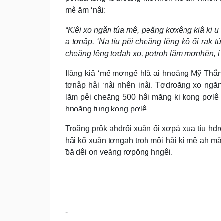
mê ăm ‘nâi:
“Klêi xo ngăn túa mê, peăng kơxêng kiâ ki u
a tơnâp. ‘Na tíu pêi cheăng lêng kô ối rak 
cheăng lêng tơdah xo, pơtroh lăm mơnhên, i
Ilâng kiâ ‘mế mơngế hlâ ai hnoăng Mỹ Thắn
tơnâp hâi ‘nâi nhên inâi. Tơdroăng xo ngă
lăm pêi cheăng 500 hâi măng ki kong pơlê 
hnoăng tung kong pơlê.
Troăng prôk ahdrối xuân ối xơpá xua tíu hdr
hâi kố xuân tơngah troh môi hâi ki mê ah m
ƀă dêi on veăng rơpŏng hngêi.
-