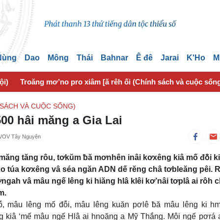
 Nùng
Dao
Mông
Thái
Bahnar
Ê đê
Jarai
K'Ho
M
ội)
Troăng mơ’no pro xiâm [ă rêh ối (Chính sách và cuộc sốn
 SÁCH VÀ CUỘC SỐNG)
00 hâi măng a Gia Lai
/VOV Tây Nguyên
ăng tăng rôu, tơkŭm ƀă mơnhên inâi kơxêng kiâ mố đô̆i ki
ng xo túa kơxêng vâ séa ngăn ADN dế rĕng châ tơbleăng pêi.
gah vâ mâu ngế lêng ki hiăng hlâ klêi kơ’nâi tơplâ ai rôh 
m.
̆, mâu lêng mố đô̆i, mâu lêng kuăn pơlê ƀă mâu lêng ki h
g kiâ ‘mế mâu ngế Hlâ ai hnoăng a Mỹ Thắng. Môi ngế pơrá 