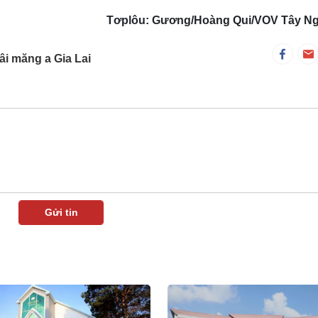
Tơplôu: Gương/Hoàng Qui/VOV Tây N
âi măng a Gia Lai