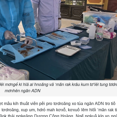
i mơngế ki hlâ ai hnoăng vâ ‘măn rak krâu kum tơ’lêi tung tơd
mơnhên ngăn ADN
t mâu kih thuât viên pêi pro tơdroăng xo túa ngăn ADN tro tiô
tơdroăng, xup um, hdró mah kơxô̆, kơxuô lĕm hlối ‘măn rak 
 Ƀok thái pơkeăng Dương Công Hoàng, Ngế pơkuâ kíp xo ngă