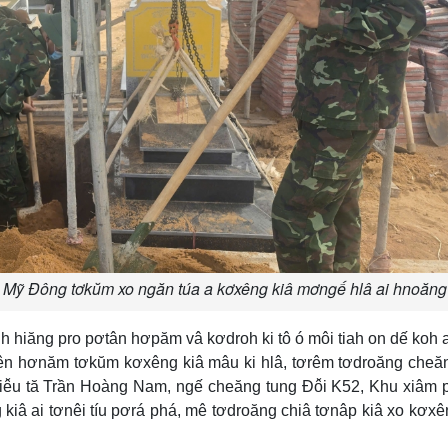
Mỹ Đông tơkŭm xo ngăn túa a kơxêng kiâ mơngế hlâ ai hnoăng
ih hiăng pro pơtân hơpăm vâ kơdroh ki tô ó môi tiah on dế koh 
ên hơnăm tơkŭm kơxêng kiâ mâu ki hlâ, tơrêm tơdroăng cheă
Thiê̆u tă Trần Hoàng Nam, ngế cheăng tung Đô̆i K52, Khu xiâm
g kiâ ai tơnêi tíu pơrá phá, mê tơdroăng chiâ tơnâp kiâ xo kơxê