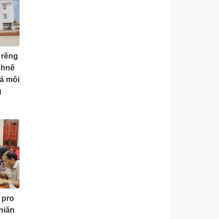
 rĕng
 hnê
má môi
g
 pro
niăn