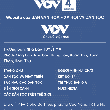
Website của BAN VĂN HÓA - XÃ HỘI VÀ DÂN TỘC
Trưởng ban: Nhà báo TUYẾT MAI
Phó trưởng ban: Nhà báo Hồng Lan, Xuân Thọ, Xuân
Thân, Hoài Thu
TRANG CHỦ
NGƯỜI MIỀN NÚI CHẤT
DÂN TỘC VÀ PHÁT TRIỂN
KẾT NỐI 54
SẮC MÀU CÁC DÂN TỘC
TRI THỨC BẢN ĐỊA
BIÊN GIỚI XANH
MULTIMEDIA
CÁC DÂN TỘC TRÊN THẾ GIỚI
Địa chỉ: 41-43 phố Bà Triệu, phường Cửa Nam, TP. Hà Nội