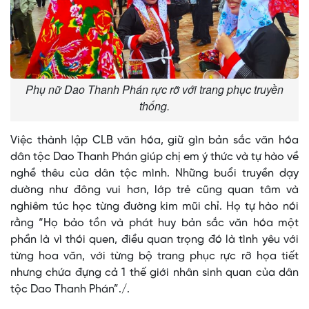
Phụ nữ Dao Thanh Phán rực rỡ với trang phục truyền
thống.
Việc thành lập CLB văn hóa, giữ gìn bản sắc văn hóa
dân tộc Dao Thanh Phán giúp chị em ý thức và tự hào về
nghề thêu của dân tộc mình. Những buổi truyền dạy
dường như đông vui hơn, lớp trẻ cũng quan tâm và
nghiêm túc học từng đường kim mũi chỉ. Họ tự hào nói
rằng “Họ bảo tồn và phát huy bản sắc văn hóa một
phần là vì thói quen, điều quan trọng đó là tình yêu với
từng hoa văn, với từng bộ trang phục rực rỡ họa tiết
nhưng chứa đựng cả 1 thế giới nhân sinh quan của dân
tộc Dao Thanh Phán”./.