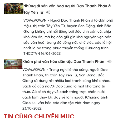
Những di sản văn hoá người Dao Thanh Phán ở
Tây Yên Tử
VOV4.VOV.VN - Người Dao Thanh Phán ở tổ dân phố
Mậu, thị trấn Tây Yên Tử, huyện Sơn Động, tỉnh Bắc
Giang không chỉ nổi tiếng bởi đức tính cần cù, chịu
khó làm ăn, mà họ còn giữ gìn khá nguyên vẹn bản
sắc văn hoá, trong đó tiếng nói, chứ viết, các lễ hội,
nhất là bộ trang phục truyền thống (Chương trình
THCDTVN 14/06/2023)
Khám phá văn hóa dân tộc Dao Thanh Phán
VOV4.VOV.VN - Trong nghi lễ thờ cúng, người Dao
Thanh Phán, thị trấn Tây Yên Tử, Sơn Động, Bắc
Giang sử dụng rất nhiều loại tranh cúng khác nhau.
Sách cổ của người Dao cũng là một kho tàng tri
thức. Có sách dạy về cách trồng trọt, chăn nuôi,
cách làm thủy lợi, dạy về làm người. (Chương trình
Giao lưu văn hóa các dân tộc Việt Nam ngày
23/10/2022)
TIN CÙNG CHUYÊN MỤC