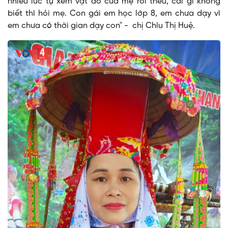
nhiều lúc tự xem vạt áo của mẹ rồi thêu, cái gì không
biết thì hỏi mẹ. Con gái em học lớp 8, em chưa dạy vì
em chưa có thời gian dạy con" - chị Chíu Thị Huệ.