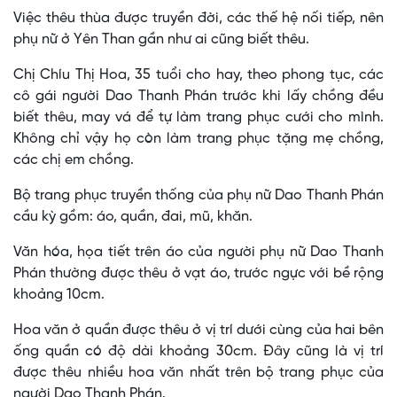
Việc thêu thùa được truyền đời, các thế hệ nối tiếp, nên
phụ nữ ở Yên Than gần như ai cũng biết thêu.
Chị Chíu Thị Hoa, 35 tuổi cho hay, theo phong tục, các
cô gái người Dao Thanh Phán trước khi lấy chồng đều
biết thêu, may vá để tự làm trang phục cưới cho mình.
Không chỉ vậy họ còn làm trang phục tặng mẹ chồng,
các chị em chồng.
Bộ trang phục truyền thống của phụ nữ Dao Thanh Phán
cầu kỳ gồm: áo, quần, đai, mũ, khăn.
Văn hóa, họa tiết trên áo của người phụ nữ Dao Thanh
Phán thường được thêu ở vạt áo, trước ngực với bề rộng
khoảng 10cm.
Hoa văn ở quần được thêu ở vị trí dưới cùng của hai bên
ống quần có độ dài khoảng 30cm. Đây cũng là vị trí
được thêu nhiều hoa văn nhất trên bộ trang phục của
người Dao Thanh Phán.