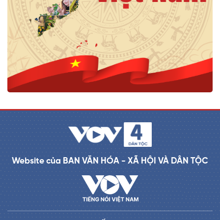
Website của BAN VĂN HÓA - XÃ HỘI VÀ DÂN TỘC