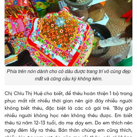
Phía trên nón dành cho cô dâu được trang trí vô cùng đẹp
mắt và cũng cầu kỳ không kém.
Chị Chíu Thị Huệ cho biết, để thêu hoàn thiện 1 bộ trang
phục mất rất nhiều thời gian nên giờ đây nhiều người
không biết thêu, đặc biệt là các cô gái trẻ. "Bây giờ
nhiều người không học nên không thêu được. Em biết
thêu từ năm 12-13 tuổi, do mẹ dạy em. Do em thích nên
ngày đêm lấy ra thêu. Bản thân chúng em cũng thích,