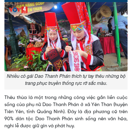
0%
0%
Time
Nhiều cô gái Dao Thanh Phán thích tự tay thêu những bộ
trang phục truyền thống rực rỡ sắc màu.
Thêu thùa là một trong những công việc gắn liền cuộc
sống của phụ nữ Dao Thanh Phán ở xã Yên Than (huyện
Tiên Yên, tỉnh Quảng Ninh). Đây là địa phương có trên
90% dân tộc Dao Thanh Phán sinh sống nên văn hóa,
nghi lễ được giữ gìn và phát huy.