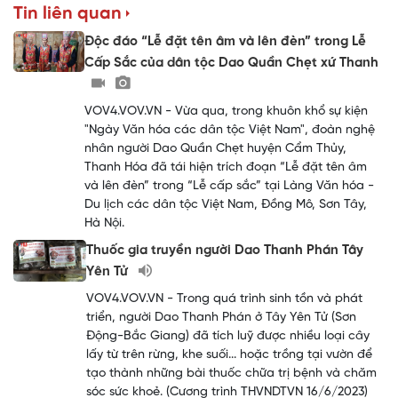
Tin liên quan
Độc đáo “Lễ đặt tên âm và lên đèn” trong Lễ
Cấp Sắc của dân tộc Dao Quần Chẹt xứ Thanh
VOV4.VOV.VN - Vừa qua, trong khuôn khổ sự kiện
"Ngày Văn hóa các dân tộc Việt Nam", đoàn nghệ
nhân người Dao Quần Chẹt huyện Cẩm Thủy,
Thanh Hóa đã tái hiện trích đoạn “Lễ đặt tên âm
và lên đèn” trong “Lễ cấp sắc” tại Làng Văn hóa -
Du lịch các dân tộc Việt Nam, Đồng Mô, Sơn Tây,
Hà Nội.
Thuốc gia truyền người Dao Thanh Phán Tây
Yên Tử
VOV4.VOV.VN - Trong quá trình sinh tồn và phát
triển, người Dao Thanh Phán ở Tây Yên Tử (Sơn
Động-Bắc Giang) đã tích luỹ được nhiều loại cây
lấy từ trên rừng, khe suối... hoặc trồng tại vườn để
tạo thành những bài thuốc chữa trị bệnh và chăm
sóc sức khoẻ. (Cương trình THVNDTVN 16/6/2023)