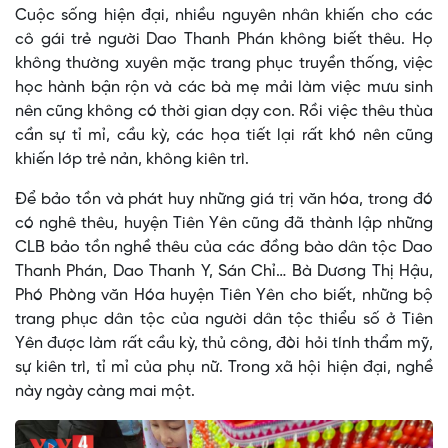
Cuộc sống hiện đại, nhiều nguyên nhân khiến cho các
cô gái trẻ người Dao Thanh Phán không biết thêu. Họ
không thường xuyên mặc trang phục truyền thống, việc
học hành bận rộn và các bà mẹ mải làm việc mưu sinh
nên cũng không có thời gian dạy con. Rồi việc thêu thùa
cần sự tỉ mỉ, cầu kỳ, các họa tiết lại rất khó nên cũng
khiến lớp trẻ nản, không kiên trì.
Để bảo tồn và phát huy những giá trị văn hóa, trong đó
có nghê thêu, huyện Tiên Yên cũng đã thành lập những
CLB bảo tồn nghề thêu của các đồng bào dân tộc Dao
Thanh Phán, Dao Thanh Y, Sán Chỉ… Bà Dương Thị Hậu,
Phó Phòng văn Hóa huyện Tiên Yên cho biết, những bộ
trang phục dân tộc của người dân tộc thiểu số ở Tiên
Yên được làm rất cầu kỳ, thủ công, đòi hỏi tính thẩm mỹ,
sự kiên trì, tỉ mỉ của phụ nữ. Trong xã hội hiện đại, nghề
này ngày càng mai một.