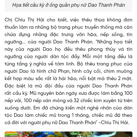
Họa tiết cầu kỳ ở ống quần phụ nữ Dao Thanh Phán
Chị Chíu Thị Hải cho biết, việc thêu thùa không đơn
thuần làm ra những bộ trang phục truyền thống mà còn
chứa đựng những đặc trưng văn hóa, nếp sống, tín
ngưỡng... của người Dao Thanh Phán. "Những họa tiết
này của người Dao họ đều thêu phong thủy và tín
ngưỡng của người dân tộc đấy. Mỗi một tầng đều là
từng tầng ý nghĩa về tâm linh. Bộ thêu trang phục của
người Dao là hình chữ Phạn, hình cây cối, chim muông
kết hợp màu sắc rất là hài hòa, nổi bật mà thêu 2 mặt.
Đặc biệt là mũ đội đầu của người Dao Thanh Phán
rất cầu kỳ. Mũ nguyên bản ngày xưa được làm bằng 100
nếp vải, 100 nếp ván mỏng và 32 chiếc kim xuyên từ trên
xuống dưới. Em đã chứng kiến một nghệ nhân của dân
tộc Dao làm chiếc mũ trong 1 tháng, chiếc mũ đó theo
cả đời với người phụ nữ Dao Thanh Phán" -Chíu Thị Hải.