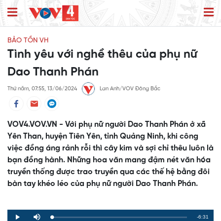
BẢO TỒN VH
Tình yêu với nghề thêu của phụ nữ
Dao Thanh Phán
Thứ năm, 07:55, 13/06/2024
Lan Anh/VOV Đông Bắc
VOV4.VOV.VN - Với phụ nữ người Dao Thanh Phán ở xã
Yên Than, huyện Tiên Yên, tỉnh Quảng Ninh, khi công
việc đồng áng rảnh rỗi thì cây kim và sợi chỉ thêu luôn là
bạn đồng hành. Những hoa văn mang đậm nét văn hóa
truyền thống được trao truyền qua các thế hệ bằng đôi
bàn tay khéo léo của phụ nữ người Dao Thanh Phán.
Remaining
-6:31
Loaded
:
Progress
:
Play
Mute