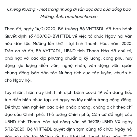
Chiêng Mường - một trong những di sản độc đáo của đồng bào
Mường. Ảnh: baothanhhoa.vn
Theo đó, ngày 14/2/2020, Bộ trưởng Bộ VHTT&DL đã ban hành
Quyết định số 408/QĐ-BVHTTDL về việc tổ chức Ngày hội Văn
hóa dân tộc Mường lần thứ II tại tỉnh Thanh Hóa, năm 2020.
Trên cơ sở đó, Bộ VHTT&DL, UBND tỉnh Thanh Hóa đã chủ trì,
phối hợp với các địa phương chuẩn bị kỹ lưỡng, công phu, huy
động lực lượng diễn viên, nghệ nhân, vận động viên quần
chúng đồng bào dân tộc Mường tích cực tập luyện, chuẩn bị
cho Ngày hội.
Tuy nhiên, hiện nay tình hình dịch bệnh covid 19 vẫn đang tiếp
tục diễn biến phức tạp, có nguy cơ lây nhiễm trong cộng đồng.
Để thực hiện nghiêm các biện pháp phòng, chống dịch theo chỉ
đạo của Chính phủ, Thủ tướng Chính phủ; Căn cứ đề nghị của
UBND tỉnh Thanh Hóa tại công văn số 16938/UBND-VX ngày
3/12/2020, Bộ VHTT&DL quyết định tạm dừng tổ chức Ngày hội
Văn hóa dân tộc Mường lần thứ II tại tỉnh Thanh Hóa, năm 2020