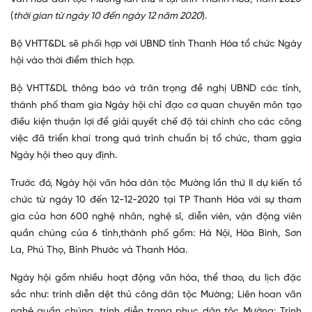
(
thời gian từ ngày 10 đến ngày 12 năm 2020
).
Bộ VHTT&DL sẽ phối hợp với UBND tỉnh Thanh Hóa tổ chức Ngày
hội vào thời điểm thích hợp.
Bộ VHTT&DL thông báo và trân trọng đề nghị UBND các tỉnh,
thành phố tham gia Ngày hội chỉ đạo cơ quan chuyên môn tạo
điều kiện thuận lợi để giải quyết chế độ tài chính cho các công
việc đã triển khai trong quá trình chuẩn bị tổ chức, tham ggia
Ngày hội theo quy định.
Trước đó, Ngày hội văn hóa dân tộc Mường lần thứ II dự kiến tổ
chức từ ngày 10 đến 12-12-2020 tại TP Thanh Hóa với sự tham
gia của hơn 600 nghệ nhân, nghệ sĩ, diễn viên, vận động viên
quần chúng của 6 tỉnh,thành phố gồm: Hà Nội, Hòa Bình, Sơn
La, Phú Thọ, Bình Phước và Thanh Hóa.
Ngày hội gồm nhiều hoạt động văn hóa, thể thao, du lịch đặc
sắc như: trình diễn dệt thủ công dân tộc Mường; Liên hoan văn
nghệ quần chúng, trình diễn trang phục dân tộc Mường; Trình