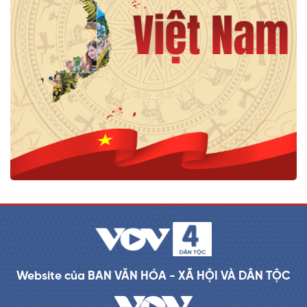
Website của BAN VĂN HÓA - XÃ HỘI VÀ DÂN TỘC