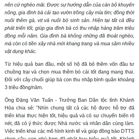
nên cứ nghèo mãi. Được sự hướng dẫn của cán bộ khuyến
nông, gia đình bà cải tạo vườn trồng cây mía tím; đồng thời
nuôi thêm gà, vịt và nuôi bò sinh sản. Hiện tại tất cả đều
phát triển tốt, giúp gia đình bà có thu nhập hàng trăm triệu
đồng mỗi năm. Gia đình bà không những đã thoát nghèo,
mà còn có tiền xây nhà mới khang trang và mua săm nhiều
vật dụng khác.
Từ hiệu quả ban đầu, một số hộ đã bỏ thêm vốn đầu tư
chuồng trại và chọn mua thêm bò cái tốt đang mang thai.
Đối với cây chuối giúp bà con thu nhập bình quân khoảng
3 triệu đồng/năm.
Ông Đặng Văn Tuấn - Trưởng Ban Dân tộc tỉnh Khánh
Hòa chia sẻ: "Nhìn chung tất cả các hộ được hỗ trợ đã
triển khai thực hiện tốt, hiệu quả và có sự chuyển biến rõ
nét, đã có ý thức được Nhà nước và nhân dân cùng làm.
Việc triển khai các mô hình kinh tế và giúp đồng bào DTTS
chọn cây, con phù hợp đã phát huy hiệu quả tốt. Khánh