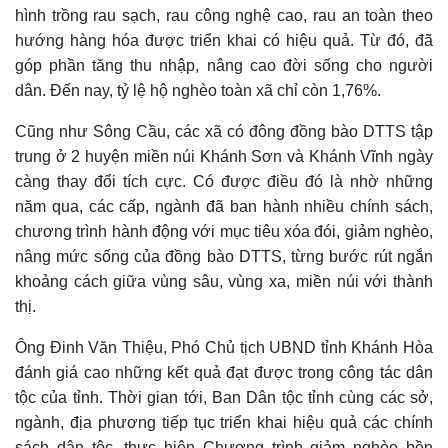
hình trồng rau sạch, rau công nghệ cao, rau an toàn theo
hướng hàng hóa được triển khai có hiệu quả. Từ đó, đã
góp phần tăng thu nhập, nâng cao đời sống cho người
dân. Đến nay, tỷ lệ hộ nghèo toàn xã chỉ còn 1,76%.
Cũng như Sông Cầu, các xã có đông đồng bào DTTS tập
trung ở 2 huyện miền núi Khánh Sơn và Khánh Vĩnh ngày
càng thay đổi tích cực. Có được điều đó là nhờ những
năm qua, các cấp, ngành đã ban hành nhiều chính sách,
chương trình hành động với mục tiêu xóa đói, giảm nghèo,
nâng mức sống của đồng bào DTTS, từng bước rút ngắn
khoảng cách giữa vùng sâu, vùng xa, miền núi với thành
thị.
Ông Đinh Văn Thiệu, Phó Chủ tịch UBND tỉnh Khánh Hòa
đánh giá cao những kết quả đạt được trong công tác dân
tộc của tỉnh. Thời gian tới, Ban Dân tộc tỉnh cùng các sở,
ngành, địa phương tiếp tục triển khai hiệu quả các chính
sách dân tộc, thực hiện Chương trình giảm nghèo bền