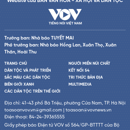
Website của BAN VĂN HÓA - XÃ HỘI VÀ DÂN TỘC
Trưởng ban: Nhà báo TUYẾT MAI
Phó trưởng ban: Nhà báo Hồng Lan, Xuân Thọ, Xuân
Thân, Hoài Thu
TRANG CHỦ
NGƯỜI MIỀN NÚI CHẤT
DÂN TỘC VÀ PHÁT TRIỂN
KẾT NỐI 54
SẮC MÀU CÁC DÂN TỘC
TRI THỨC BẢN ĐỊA
BIÊN GIỚI XANH
MULTIMEDIA
CÁC DÂN TỘC TRÊN THẾ GIỚI
Địa chỉ: 41-43 phố Bà Triệu, phường Cửa Nam, TP. Hà Nội
toasoanvov.vn@gmail.com | toasoan@vovnews.vn
Điện thoại: 84-24-39365555
Giấy phép báo Điện tử VOV số 564/GP-BTTTT của Bộ