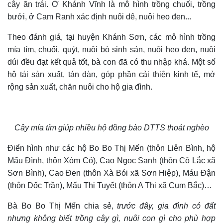
cây ăn trái. Ở Khánh Vĩnh là mô hình trồng chuối, trồng
bưởi, ở Cam Ranh xác định nuôi dê, nuôi heo đen...
Theo đánh giá, tại huyện Khánh Sơn, các mô hình trồng
mía tím, chuối, quýt, nuôi bò sinh sản, nuôi heo đen, nuôi
dúi đều đạt kết quả tốt, bà con đã có thu nhập khá. Một số
hộ tái sản xuất, tán đàn, góp phần cải thiện kinh tế, mở
rộng sản xuất, chăn nuôi cho hộ gia đình.
Cây mía tím giúp nhiều hộ đồng bào DTTS thoát nghèo
Điển hình như các hộ Bo Bo Thị Mến (thôn Liên Bình, hộ
Mấu Đình, thôn Xóm Cỏ), Cao Ngọc Sanh (thôn Cô Lắc xã
Sơn Bình), Cao Đen (thôn Xà Bói xã Sơn Hiệp), Máu Đận
(thôn Dốc Trần), Mấu Thị Tuyết (thôn A Thi xã Cụm Bắc)…
Bà Bo Bo Thị Mến chia sẻ,
trước đây, gia đình có đất
nhưng không biết trồng cây gì, nuôi con gì cho phù hợp