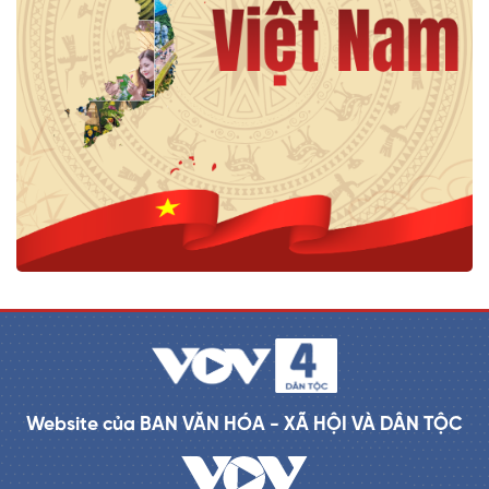
Website của BAN VĂN HÓA - XÃ HỘI VÀ DÂN TỘC