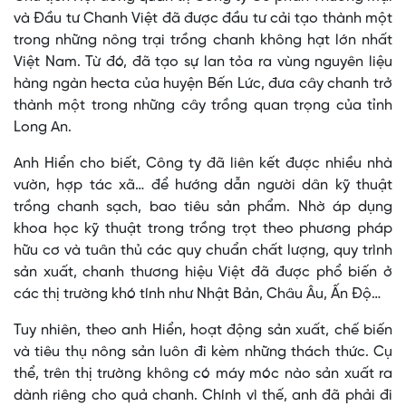
và Đầu tư Chanh Việt đã được đầu tư cải tạo thành một
trong những nông trại trồng chanh không hạt lớn nhất
Việt Nam. Từ đó, đã tạo sự lan tỏa ra vùng nguyên liệu
hàng ngàn hecta của huyện Bến Lức, đưa cây chanh trở
thành một trong những cây trồng quan trọng của tỉnh
Long An.
Anh Hiển cho biết, Công ty đã liên kết được nhiều nhà
vườn, hợp tác xã… để hướng dẫn người dân kỹ thuật
trồng chanh sạch, bao tiêu sản phẩm. Nhờ áp dụng
khoa học kỹ thuật trong trồng trọt theo phương pháp
hữu cơ và tuân thủ các quy chuẩn chất lượng, quy trình
sản xuất, chanh thương hiệu Việt đã được phổ biến ở
các thị trường khó tính như Nhật Bản, Châu Âu, Ấn Độ…
Tuy nhiên, theo anh Hiển, hoạt động sản xuất, chế biến
và tiêu thụ nông sản luôn đi kèm những thách thức. Cụ
thể, trên thị trường không có máy móc nào sản xuất ra
dành riêng cho quả chanh. Chính vì thế, anh đã phải đi