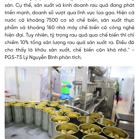
sản. Cụ thể, sản xuất và kinh doanh rau quả đang phát
triển mạnh, doanh số vượt qua lĩnh vực lúa gạo. Hiện cả
nước có khoảng 7500 cơ sở chế biến, sản xuất thực
phẩm và khoảng 160 nhà máy chế biến có công nghệ
hiện đại. Tuy nhiên, tỷ trọng rau quả qua chế biến thì chỉ
chiếm 10% tổng sản lượng rau quả sản xuất ra. Điều đó
cho thấy là khâu sản xuất, chế biến còn khá nhỏ." -
PGS-TS Lý Nguyễn Bình phân tích.