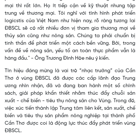
mại thì rất lớn. Họ ít tiếp cận về kỹ thuật nhưng tập
trung về thương mại. Tôi nghĩ với tình hình phát triển
logicstis của Việt Nam như hiện nay, rõ ràng tương lai
ĐBSCL sẽ có rất nhiều đơn vị tham gia thương mại về
thủy sản cũng như nông sản. Chúng ta phải chuẩn bị
tinh thần để phát triển một cách bền vững. Bởi, trong
vấn đề về nông sản, yếu tố an toàn thực phẩm vẫn là
hàng đầu." - Ông Trương Đình Hòe nêu ý kiến.
Tín hiệu đáng mừng là vai trò “nhạc trưởng” của Cần
Thơ ở vùng ĐBSCL đã được các cấp lãnh đạo Trung
ương nhìn nhận, đã và đang ban hành một số chính
sách, giải pháp khẩn thiết nhằm thúc đẩy chuỗi sản
xuất - chế biến - tiêu thụ nông sản cho Vùng. Trong đó,
việc xúc tiến thành lập Trung tâm liên kết, sản xuất, chế
biến và tiêu thụ sản phẩm nông nghiệp tại thành phố
Cần Thơ được coi là động lực thúc đẩy phát triển vùng
ĐBSCL.