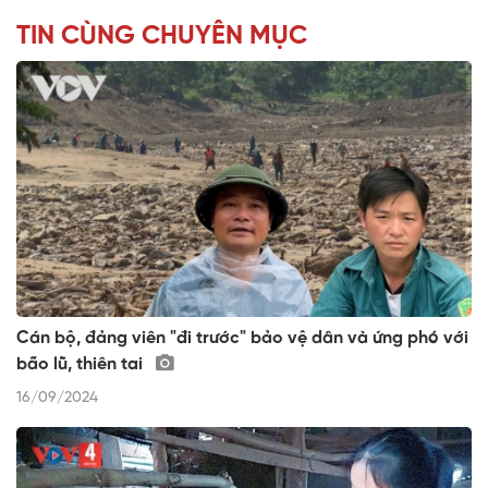
TIN CÙNG CHUYÊN MỤC
Cán bộ, đảng viên "đi trước" bảo vệ dân và ứng phó với
bão lũ, thiên tai
16/09/2024