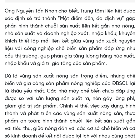
Ông Nguyễn Tấn Nhơn cho biết, Trung tâm liên kết được
xác định sẽ trở thành “Một điểm đến, đa dịch vụ” góp
phần hình thành chuỗi sản xuất liên kết gắn nhà nông,
nhà sản xuất và doanh nghiệp xuất, nhập khẩu; khuyến
khích thiết lập mối liên kết giữa vùng sản xuất nguyên
liệu với công nghiệp chế biến sản phẩm đáp ứng nhu
cầu thị trường, góp phần gia tăng lượng hàng hóa xuất,
nhập khẩu và giá trị gia tăng của sản phẩm.
Dù là vùng sản xuất nông sản trọng điểm, nhưng chế
biến và gia công sản phẩm nông nghiệp của ĐBSCL lại
là khâu yếu nhất. Các nhà máy chế biến chưa đáp ứng
được so với sản lượng sản xuất ra, nên gây lãng phí,
giảm giá trị sản phẩm. Chính vì thế, việc xây dựng, hình
thành và phát triển các vùng sản xuất nông sản, thực
phẩm an toàn; hình thành chuỗi liên kết sản xuất gắn
với tiêu thụ, giữa nông dân với các cơ sở chế biến và cơ
sở kinh doanh để kết nối được lợi ích với nhau cùng phát