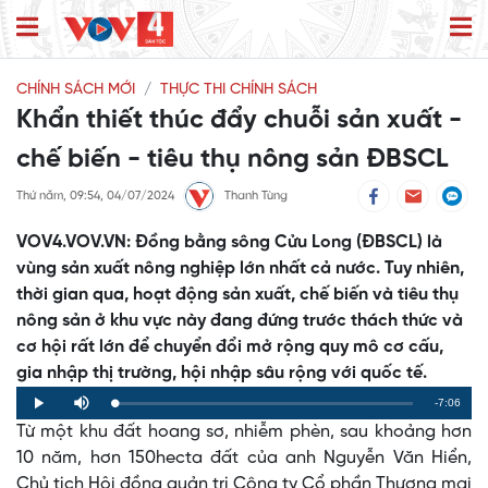
CHÍNH SÁCH MỚI
THỰC THI CHÍNH SÁCH
Khẩn thiết thúc đẩy chuỗi sản xuất -
chế biến - tiêu thụ nông sản ĐBSCL
Thứ năm, 09:54, 04/07/2024
Thanh Tùng
VOV4.VOV.VN: Đồng bằng sông Cửu Long (ĐBSCL) là
vùng sản xuất nông nghiệp lớn nhất cả nước. Tuy nhiên,
thời gian qua, hoạt động sản xuất, chế biến và tiêu thụ
nông sản ở khu vực này đang đứng trước thách thức và
cơ hội rất lớn để chuyển đổi mở rộng quy mô cơ cấu,
gia nhập thị trường, hội nhập sâu rộng với quốc tế.
Remaining
-7:06
Loaded
:
Progress
:
Play
Mute
0%
0%
Từ một khu đất hoang sơ, nhiễm phèn, sau khoảng hơn
Time
10 năm, hơn 150hecta đất của anh Nguyễn Văn Hiển,
Chủ tịch Hội đồng quản trị Công ty Cổ phần Thương mại