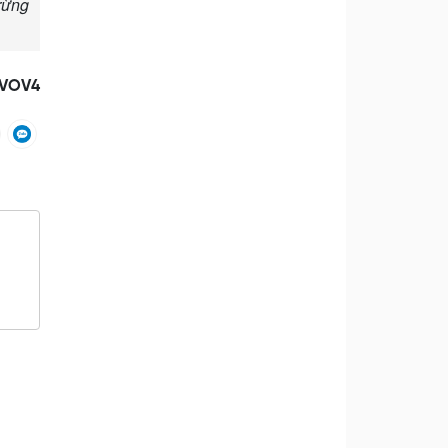
 rừng
/VOV4