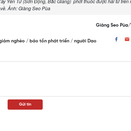
 Tây Yên Tử (Sơn Động, Bắc Giang) phơi thuốc được hái từ trên
về. Ảnh: Giàng Seo Pùa
Giàng Seo Pùa
 giảm nghèo
bảo tồn phát triển
người Dao