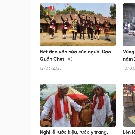
Nét đẹp văn hóa của người Dao
Vùng
Quần Chẹt
năm 
12/03/2025
10/03
Nghi lễ rước kiệu, rước y trang,
Lên l