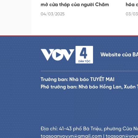
mở cửa tháp của người Chăm
hóa 
04/03/2025
03/03
Website của B
Trưởng ban: Nhà báo TUYẾT MAI
Phó trưởng ban: Nhà báo Hồng Lan, Xuân 
Địa chỉ: 41-43 phố Bà Triệu, phường Cửa N
toasoanvov.vn@gmail.com | toasoan@vov