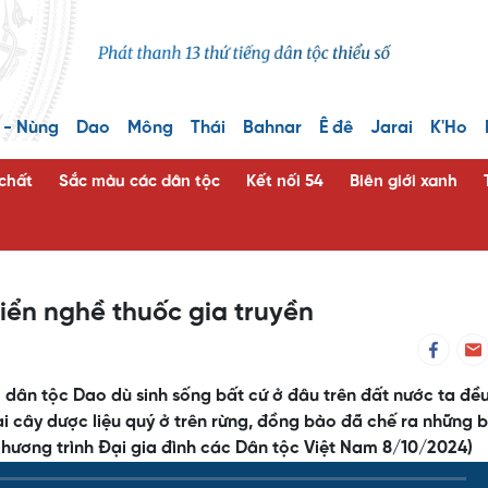
 - Nùng
Dao
Mông
Thái
Bahnar
Ê đê
Jarai
K'Ho
 chất
Sắc màu các dân tộc
Kết nối 54
Biên giới xanh
riển nghề thuốc gia truyền
dân tộc Dao dù sinh sống bất cứ ở đâu trên đất nước ta đều
i cây dược liệu quý ở trên rừng, đồng bào đã chế ra những b
ương trình Đại gia đình các Dân tộc Việt Nam 8/10/2024)