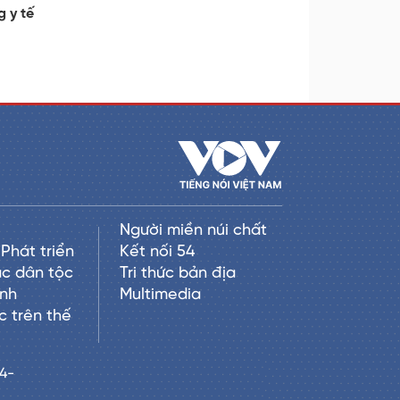
 y tế
Người miền núi chất
Phát triển
Kết nối 54
c dân tộc
Tri thức bản địa
anh
Multimedia
c trên thế
24-