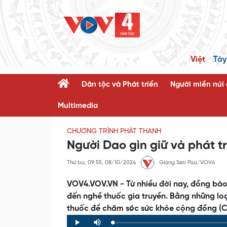
Việt
Tày
Dân tộc và Phát triển
Người miền núi
Multimedia
CHƯƠNG TRÌNH PHÁT THANH
Người Dao gìn giữ và phát t
Thứ ba, 09:55, 08/10/2024
Giàng Seo Pùa/VOV4
VOV4.VOV.VN - Từ nhiều đời nay, đồng bào 
đến nghề thuốc gia truyền. Bằng những loạ
thuốc để chăm sóc sức khỏe cộng đồng (Ch
Loaded
:
Progress
:
Play
Mute