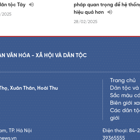
dân tộc Tày
pháp quan trọng để hệ thống
hiệu quả hơn
/2025
28/02/2025
AN VĂN HÓA - XÃ HỘI VÀ DÂN TỘC
Trang chủ
Dân tộc và 
Thọ, Xuân Thân, Hoài Thu
Sắc màu cá
Biên giới x
Các dân tộ
giới
am, TP. Hà Nội
Điện thoại: 84-
news.vn
39365555