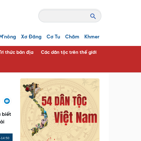
M'nông
Xơ Đăng
Cơ Tu
Chăm
Khmer
Tri thức bản địa
Các dân tộc trên thế giới
 biết
ài
Remaining
-14:50