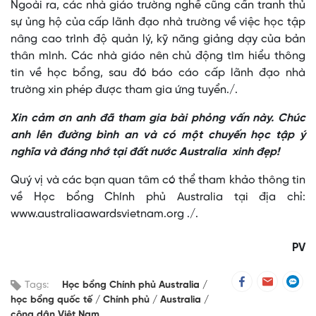
Ngoài ra, các nhà giáo trường nghề cũng cần tranh thủ
sự ủng hộ của cấp lãnh đạo nhà trường về việc học tập
nâng cao trình độ quản lý, kỹ năng giảng dạy của bản
thân mình. Các nhà giáo nên chủ động tìm hiểu thông
tin về học bổng, sau đó báo cáo cấp lãnh đạo nhà
trường xin phép được tham gia ứng tuyển./.
Xin cảm ơn anh đã tham gia bài phỏng vấn này. Chúc
anh lên đường bình an và có một chuyến học tập ý
nghĩa và đáng nhớ tại đất nước Australia xinh đẹp!
Quý vị và các bạn quan tâm có thể tham khảo thông tin
về Học bổng Chính phủ Australia tại địa chỉ:
www.australiaawardsvietnam.org ./.
PV
Tags:
Học bổng Chính phủ Australia
học bổng quốc tế
Chính phủ
Australia
công dân Việt Nam