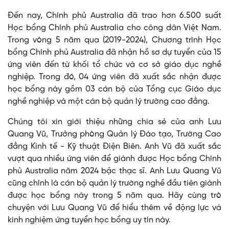
Đến nay, Chính phủ Australia đã trao hơn 6.500 suất
Học bổng Chính phủ Australia cho công dân Việt Nam.
Trong vòng 5 năm qua (2019-2024), Chương trình Học
bổng Chính phủ Australia đã nhận hồ sơ dự tuyển của 15
ứng viên đến từ khối tổ chức và cơ sở giáo dục nghề
nghiệp. Trong đó, 04 ứng viên đã xuất sắc nhận được
học bổng này gồm 03 cán bộ của Tổng cục Giáo dục
nghề nghiệp và một cán bộ quản lý trường cao đẳng.
Chúng tôi xin giới thiệu những chia sẻ của anh Lưu
Quang Vũ, Trưởng phòng Quản lý Đào tạo, Trường Cao
đẳng Kinh tế - Kỹ thuật Điện Biên. Anh Vũ đã xuất sắc
vượt qua nhiều ứng viên để giành được Học bổng Chính
phủ Australia năm 2024 bậc thạc sĩ. Anh Lưu Quang Vũ
cũng chính là cán bộ quản lý trường nghề đầu tiên giành
được học bổng này trong 5 năm qua. Hãy cùng trò
chuyện với Lưu Quang Vũ để hiểu thêm về động lực và
kinh nghiệm ứng tuyển học bổng uy tín này.