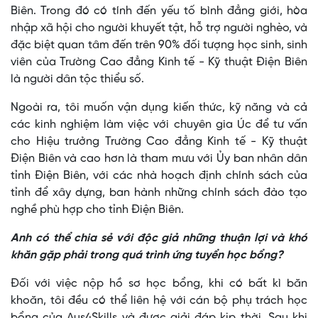
Biên. Trong đó có tính đến yếu tố bình đẳng giới, hòa
nhập xã hội cho người khuyết tật, hỗ trợ người nghèo, và
đặc biệt quan tâm đến trên 90% đối tượng học sinh, sinh
viên của Trường Cao đẳng Kinh tế - Kỹ thuật Điện Biên
là người dân tộc thiểu số.
Ngoài ra, tôi muốn vận dụng kiến thức, kỹ năng và cả
các kinh nghiệm làm việc với chuyên gia Úc để tư vấn
cho Hiệu trưởng Trường Cao đẳng Kinh tế - Kỹ thuật
Điện Biên và cao hơn là tham mưu với Ủy ban nhân dân
tỉnh Điện Biên, với các nhà hoạch định chính sách của
tỉnh để xây dựng, ban hành những chính sách đào tạo
nghề phù hợp cho tỉnh Điện Biên.
Anh có thể chia sẻ với độc giả những thuận lợi và khó
khăn gặp phải trong quá trình ứng tuyển học bổng?
Đối với việc nộp hồ sơ học bổng, khi có bất kì băn
khoăn, tôi đều có thể liên hệ với cán bộ phụ trách học
bổng của Aus4Skills và được giải đáp kịp thời. Sau khi