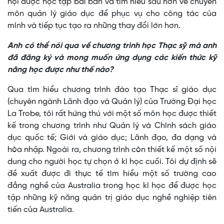
hội được học tập bài bản và tìm hiểu sâu hơn về chuyên
môn quản lý giáo dục để phục vụ cho công tác của
mình và tiếp tục tạo ra những thay đổi lớn hơn.
Anh có thể nói qua về chương trình học Thạc sỹ mà anh
đã đăng ký và mong muốn ứng dụng các kiến thức kỹ
năng học được như thế nào?
Qua tìm hiểu chương trình đào tạo Thạc sĩ giáo dục
(chuyên ngành Lãnh đạo và Quản lý) của Trường Đại học
La Trobe, tôi rất hứng thú với một số môn học được thiết
kế trong chương trình như Quản lý và Chính sách giáo
dục quốc tế; Giới và giáo dục; Lãnh đạo, đa dạng và
hòa nhập. Ngoài ra, chương trình còn thiết kế một số nội
dung cho người học tự chọn ở kì học cuối. Tôi dự định sẽ
đề xuất được đi thực tế tìm hiểu một số trường cao
đẳng nghề của Australia trong học kì học để được học
tập những kỹ năng quản trị giáo dục nghề nghiệp tiên
tiến của Australia.