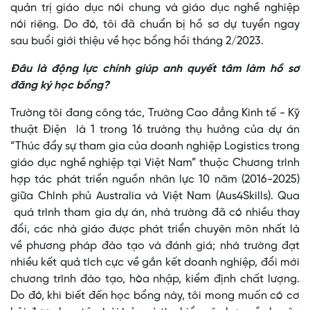
quản trị giáo dục nói chung và giáo dục nghề nghiệp
nói riêng. Do đó, tôi đã chuẩn bị hồ sơ dự tuyển ngay
sau buổi giới thiệu về học bổng hồi tháng 2/2023.
Đâu là động lực chính giúp anh quyết tâm làm hồ sơ
đăng ký học bổng?
Trường tôi đang công tác, Trường Cao đẳng Kinh tế - Kỹ
thuật Điện là 1 trong 16 trường thụ hưởng của dự án
“Thúc đẩy sự tham gia của doanh nghiệp Logistics trong
giáo dục nghề nghiệp tại Việt Nam” thuộc Chương trình
hợp tác phát triển nguồn nhân lực 10 năm (2016-2025)
giữa Chính phủ Australia và Việt Nam (Aus4Skills). Qua
quá trình tham gia dự án, nhà trường đã có nhiều thay
đổi, các nhà giáo được phát triển chuyên môn nhất là
về phương pháp đào tạo và đánh giá; nhà trường đạt
nhiều kết quả tích cực về gắn kết doanh nghiệp, đổi mới
chương trình đào tạo, hòa nhập, kiểm định chất lượng.
Do đó, khi biết đến học bổng này, tôi mong muốn có cơ