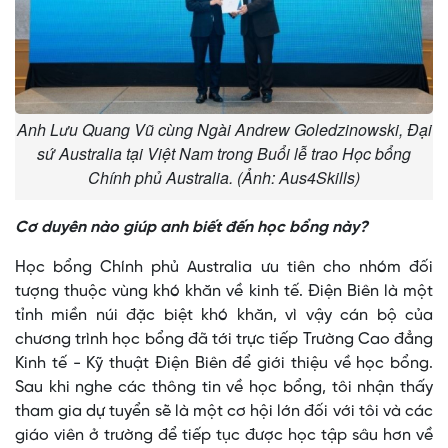
Anh Lưu Quang Vũ cùng Ngài Andrew Goledzinowski, Đại
sứ Australia tại Việt Nam trong Buổi lễ trao Học bổng
Chính phủ Australia. (Ảnh: Aus4Skills)
Cơ duyên nào giúp anh biết đến học bổng này?
Học bổng Chính phủ Australia ưu tiên cho nhóm đối
tượng thuộc vùng khó khăn về kinh tế. Điện Biên là một
tỉnh miền núi đặc biệt khó khăn, vì vậy cán bộ của
chương trình học bổng đã tới trực tiếp Trường Cao đẳng
Kinh tế - Kỹ thuật Điện Biên để giới thiệu về học bổng.
Sau khi nghe các thông tin về học bổng, tôi nhận thấy
tham gia dự tuyển sẽ là một cơ hội lớn đối với tôi và các
giáo viên ở trường để tiếp tục được học tập sâu hơn về