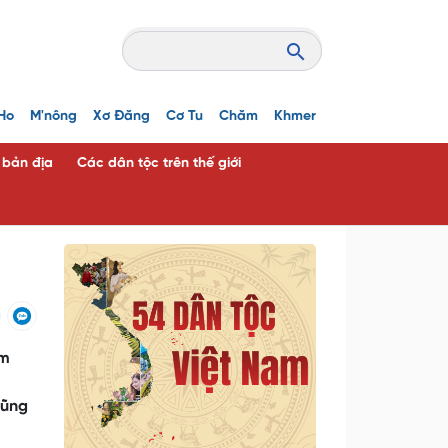
Ho
M'nông
Xơ Đăng
Cơ Tu
Chăm
Khmer
c bản địa
Các dân tộc trên thế giới
ăm
cũng