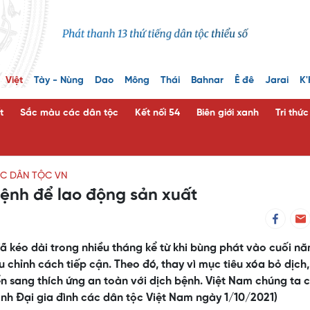
Việt
Tày - Nùng
Dao
Mông
Thái
Bahnar
Ê đê
Jarai
K'
t
Sắc màu các dân tộc
Kết nối 54
Biên giới xanh
Tri thứ
ÁC DÂN TỘC VN
bệnh để lao động sản xuất
ã kéo dài trong nhiều tháng kể từ khi bùng phát vào cuối n
u chỉnh cách tiếp cận. Theo đó, thay vì mục tiêu xóa bỏ dịch,
ển sang thích ứng an toàn với dịch bệnh. Việt Nam chúng ta 
nh Đại gia đình các dân tộc Việt Nam ngày 1/10/2021)