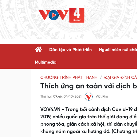
Dân tộc và Phát triển
Người miền núi chấ
Multimedia
CHƯƠNG TRÌNH PHÁT THANH
ĐẠI GIA ĐÌNH C
Thích ứng an toàn với dịch 
Thứ hai, 09:46, 04/10/2021
Việt Phú
VOV4.VN - Trong bối cảnh dịch Covid-19 đ
2019, nhiều quốc gia trên thế giới đang điề
phong tỏa, giãn cách xã hội, thì dần chuy
không nằm ngoài xu hướng đó. (Chương trì