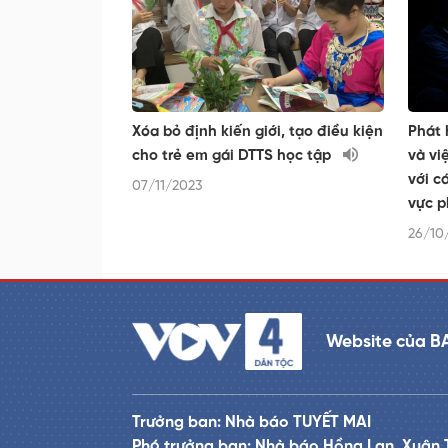
Xóa bỏ định kiến giới, tạo điều kiện
Phát 
cho trẻ em gái DTTS học tập
và vi
với c
07/11/2023
vực p
26/10
Website của B
Trưởng ban: Nhà báo TUYẾT MAI
Phó trưởng ban: Nhà báo Hồng Lan, Xuân 