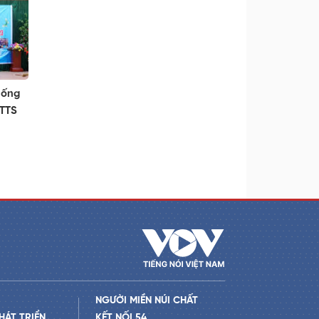
hống
DTTS
NGƯỜI MIỀN NÚI CHẤT
HÁT TRIỂN
KẾT NỐI 54