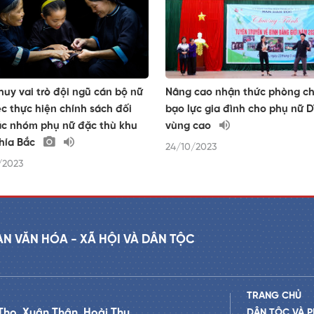
huy vai trò đội ngũ cán bộ nữ
Nâng cao nhận thức phòng c
ệc thực hiện chính sách đối
bạo lực gia đình cho phụ nữ 
ác nhóm phụ nữ đặc thù khu
vùng cao
hía Bắc
24/10/2023
/2023
AN VĂN HÓA - XÃ HỘI VÀ DÂN TỘC
TRANG CHỦ
Thọ, Xuân Thân, Hoài Thu
DÂN TỘC VÀ P