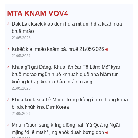
e
MTA KÑĂM VOV4
o
Dak Lak ksiêk kjăp dŭm hdră mtrŭn, hdră kčah ngă
bruă mrâo
21/05/2026
Kdrêč klei mrâo knăm pă, hruê 21/05/2026
21/05/2026
Khua gĭt gai Đảng, Khua lăn čar Tô Lâm: Mđĭ kyar
bruă mdrao mgŭn hluê knhuah djuê ana hlăm tur
knơ̆ng kdrăp kreh knhâo mrâo mrang
21/05/2026
Khua knŭk kna Lê Minh Hưng drông čhưn hŏng khua
bi ala knŭk kna Dưr Korea
21/05/2026
Mnuih ƀuôn sang krĭng dlông nah Yŭ Quảng Ngãi
mjing “dliê mtah” jing anôk duah ƀơ̆ng doh