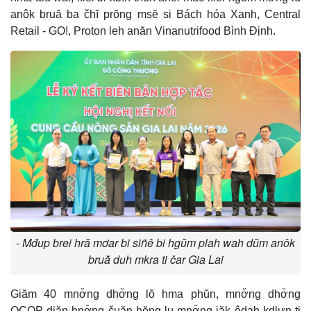
anôk bruă ba čhĭ prŏng msĕ si Bách hóa Xanh, Central
Retail - GO!, Proton leh anăn Vinanutrifood Bình Định.
- Mđup brei hră mơar bi siñê bi hgŭm plah wah dŭm anôk
bruă duh mkra ti čar Gia Lai
Giăm 40 mnơ̆ng dhơ̆ng lŏ hma phŭn, mnơ̆ng dhơ̆ng
OCOP djăp hnơ̆ng čuăn hŏng lu mnơ̆ng jăk êdah kdlưn ti