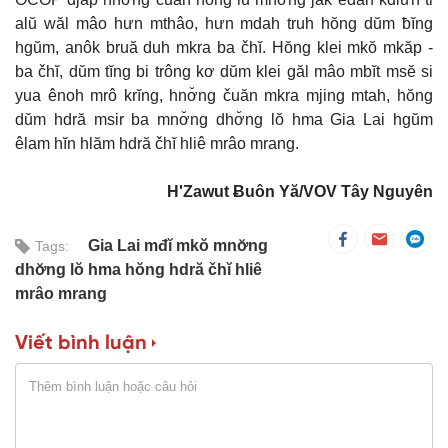
alŭ wăl mâo hưn mthâo, hưn mdah truh hŏng dŭm ƀĭng
hgŭm, anôk bruă duh mkra ba čhĭ. Hŏng klei mkŏ mkăp -
ba čhĭ, dŭm tĭng bi trông kơ dŭm klei găl mâo mbĭt msĕ si
yua ênoh mrô krĭng, hnơ̆ng čuăn mkra mjing mtah, hŏng
dŭm hdră msir ba mnơ̆ng dhơ̆ng lŏ hma Gia Lai hgŭm
êlam hĭn hlăm hdră čhĭ hliê mrâo mrang.
H'Zawut Ƀuôn Yă/VOV Tây Nguyên
Gia Lai mđĭ mkŏ mnơ̆ng
Tags:
dhơ̆ng lŏ hma hŏng hdră čhĭ hliê
mrâo mrang
Viết bình luận