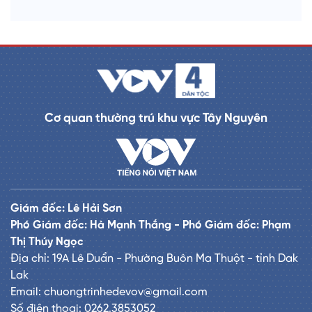
Cơ quan thường trú khu vực Tây Nguyên
Giám đốc: Lê Hải Sơn
Phó Giám đốc: Hà Mạnh Thắng - Phó Giám đốc: Phạm
Thị Thúy Ngọc
Địa chỉ: 19A Lê Duẩn - Phường Buôn Ma Thuột - tỉnh Dak
Lak
Email: chuongtrinhedevov@gmail.com
Số điện thoại: 0262.3853052