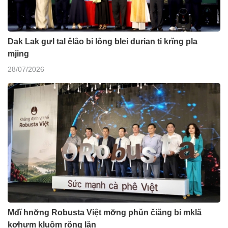
Dak Lak gưl tal êlâo bi lông blei durian ti krĭng pla
mjing
28/07/2026
Mđĭ hnơ̆ng Robusta Việt mơ̆ng phŭn čiăng bi mklă
kơhưm kluôm rŏng lăn