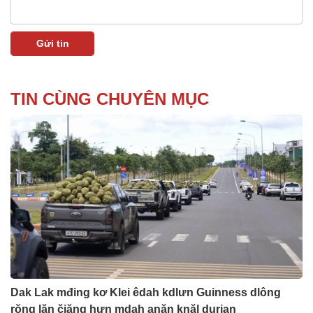
TIN CÙNG CHUYÊN MỤC
Dak Lak mđing kơ Klei êdah kdlưn Guinness dlông
rŏng lăn čiăng hưn mdah anăn knăl durian