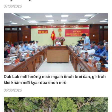
07/08/2026
Dak Lak mđĭ hnơ̆ng msir mgaih ênoh brei čan, gĭr truh
klei kñăm mđĭ kyar dua ênoh mrô
06/08/2026