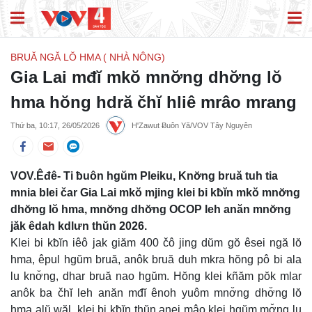
BRUĂ NGĂ LŎ HMA ( NHÀ NÔNG)
Gia Lai mđĭ mkŏ mnơ̆ng dhơ̆ng lŏ
hma hŏng hdră čhĭ hliê mrâo mrang
Thứ ba, 10:17, 26/05/2026
H'Zawut Ƀuôn Yă/VOV Tây Nguyên
VOV.Êđê- Ti ƀuôn hgŭm Pleiku, Knơ̆ng bruă tuh tia
mnia blei čar Gia Lai mkŏ mjing klei bi kƀĭn mkŏ mnơ̆ng
dhơ̆ng lŏ hma, mnơ̆ng dhơ̆ng OCOP leh anăn mnơ̆ng
jăk êdah kdlưn thŭn 2026.
Klei bi kƀĭn iêô jak giăm 400 čô jing dŭm gŏ êsei ngă lŏ
hma, êpul hgŭm bruă, anôk bruă duh mkra hŏng pô bi ala
lu knơ̆ng, dhar bruă nao hgŭm. Hŏng klei kñăm pŏk mlar
anôk ba čhĭ leh anăn mđĭ ênoh yuôm mnơ̆ng dhơ̆ng lŏ
hma alŭ wăl, klei bi kƀĭn thŭn anei mâo klei hgŭm mơ̆ng lu