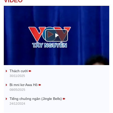
VIDEO
P
l
Tanh bĕ ayong dăm jŭ
a
Thách cưới
y
30/11/2025
V
Bi mni kơ Awa Hô
08/05/2025
i
Tiếng chuông ngân (Jingle Bells)
24/12/2024
d