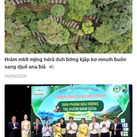
Hrăm mbĭt mjing hdră duh ƀơ̆ng kjăp kơ mnuih ƀuôn
sang djuê ana ƀiă
06/08/2026