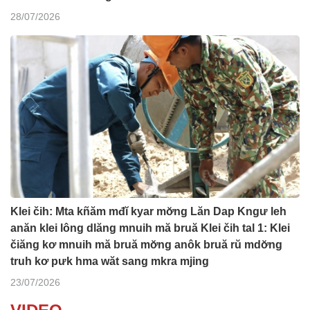
28/07/2026
Klei čih: Mta kñăm mđĭ kyar mơ̆ng Lăn Dap Kngư leh
anăn klei lông dlăng mnuih mă bruă Klei čih tal 1: Klei
čiăng kơ mnuih mă bruă mơ̆ng anôk bruă rŭ mdơ̆ng
truh kơ pưk hma wăt sang mkra mjing
23/07/2026