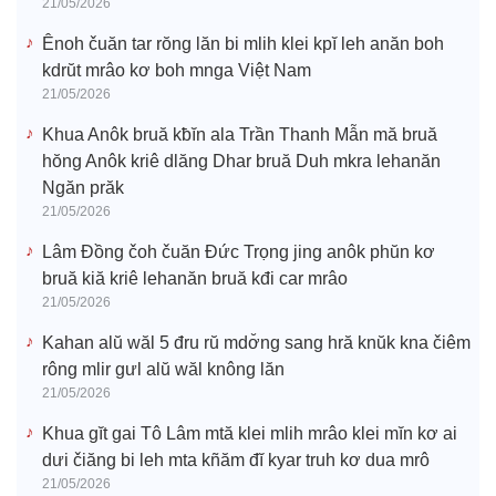
21/05/2026
Ênoh čuăn tar rŏng lăn bi mlih klei kpĭ leh anăn boh
kdrŭt mrâo kơ boh mnga Việt Nam
21/05/2026
Khua Anôk bruă kƀĭn ala Trần Thanh Mẫn mă bruă
hŏng Anôk kriê dlăng Dhar bruă Duh mkra lehanăn
Ngăn prăk
21/05/2026
Lâm Đồng čoh čuăn Đức Trọng jing anôk phŭn kơ
bruă kiă kriê lehanăn bruă kđi car mrâo
21/05/2026
Kahan alŭ wăl 5 đru rŭ mdơ̆ng sang hră knŭk kna čiêm
rông mlir gưl alŭ wăl knông lăn
21/05/2026
Khua gĭt gai Tô Lâm mtă klei mlih mrâo klei mĭn kơ ai
dưi čiăng bi leh mta kñăm đĭ kyar truh kơ dua mrô
21/05/2026