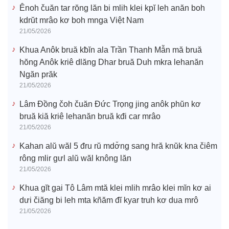
Ênoh čuăn tar rŏng lăn bi mlih klei kpĭ leh anăn boh
kdrŭt mrâo kơ boh mnga Việt Nam
21/05/2026
Khua Anôk bruă kƀĭn ala Trần Thanh Mẫn mă bruă
hŏng Anôk kriê dlăng Dhar bruă Duh mkra lehanăn
Ngăn prăk
21/05/2026
Lâm Đồng čoh čuăn Đức Trọng jing anôk phŭn kơ
bruă kiă kriê lehanăn bruă kđi car mrâo
21/05/2026
Kahan alŭ wăl 5 đru rŭ mdơ̆ng sang hră knŭk kna čiêm
rông mlir gưl alŭ wăl knông lăn
21/05/2026
Khua gĭt gai Tô Lâm mtă klei mlih mrâo klei mĭn kơ ai
dưi čiăng bi leh mta kñăm đĭ kyar truh kơ dua mrô
21/05/2026