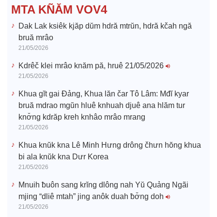
e
MTA KÑĂM VOV4
o
Dak Lak ksiêk kjăp dŭm hdră mtrŭn, hdră kčah ngă
bruă mrâo
21/05/2026
Kdrêč klei mrâo knăm pă, hruê 21/05/2026
21/05/2026
Khua gĭt gai Đảng, Khua lăn čar Tô Lâm: Mđĭ kyar
bruă mdrao mgŭn hluê knhuah djuê ana hlăm tur
knơ̆ng kdrăp kreh knhâo mrâo mrang
21/05/2026
Khua knŭk kna Lê Minh Hưng drông čhưn hŏng khua
bi ala knŭk kna Dưr Korea
21/05/2026
Mnuih ƀuôn sang krĭng dlông nah Yŭ Quảng Ngãi
mjing “dliê mtah” jing anôk duah ƀơ̆ng doh
21/05/2026