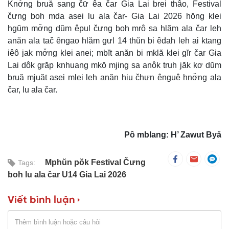
Knơ̆ng bruă sang čư̆ êa čar Gia Lai brei thâo, Festival
čưng boh mda asei lu ala čar- Gia Lai 2026 hŏng klei
hgŭm mơ̆ng dŭm êpul čưng boh mrô sa hlăm ala čar leh
anăn ala tač êngao hlăm gưl 14 thŭn bi êdah leh ai ktang
iêô jak mơ̆ng klei anei; mbĭt anăn bi mklă klei gĭr čar Gia
Lai dôk grăp knhuang mkŏ mjing sa anôk truh jăk kơ dŭm
bruă mjuăt asei mlei leh anăn hiu čhưn ênguê hnơ̆ng ala
čar, lu ala čar.
Pô mblang: H’ Zawut Byă
Mphŭn pŏk Festival Čưng
Tags:
boh lu ala čar U14 Gia Lai 2026
Viết bình luận