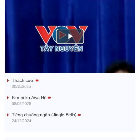
P
l
Tanh bĕ ayong dăm jŭ
a
Thách cưới
y
30/11/2025
V
Bi mni kơ Awa Hô
08/05/2025
i
Tiếng chuông ngân (Jingle Bells)
24/12/2024
d