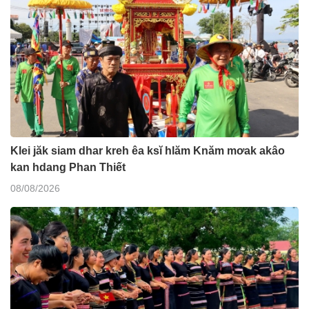
Klei jăk siam dhar kreh êa ksĭ hlăm Knăm mơak akâo
kan hdang Phan Thiết
08/08/2026