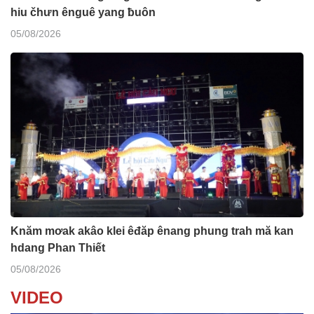
hiu čhưn ênguê yang ƀuôn
05/08/2026
Knăm mơak akâo klei êđăp ênang phung trah mă kan
hdang Phan Thiết
05/08/2026
VIDEO