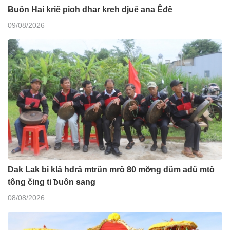
Ƀuôn Hai kriê pioh dhar kreh djuê ana Êđê
09/08/2026
Dak Lak bi klă hdră mtrŭn mrô 80 mơ̆ng dŭm adŭ mtô
tông čing ti ƀuôn sang
08/08/2026