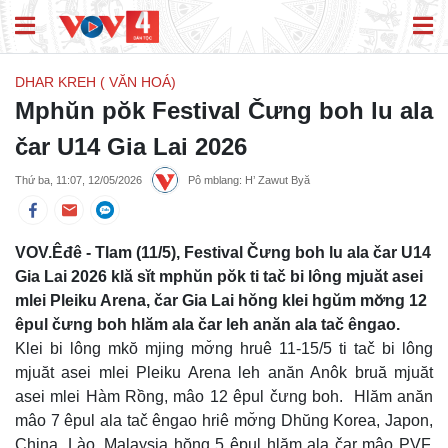
DHAR KREH ( VĂN HOÁ)
Mphŭn pŏk Festival Čưng boh lu ala
čar U14 Gia Lai 2026
Thứ ba, 11:07, 12/05/2026
Pô mblang: H’ Zawut Byă
VOV.Êđê - Tlam (11/5), Festival Čưng boh lu ala čar U14
Gia Lai 2026 klă sĭt mphŭn pŏk ti tač bi lông mjuăt asei
mlei Pleiku Arena, čar Gia Lai hŏng klei hgŭm mơ̆ng 12
êpul čưng boh hlăm ala čar leh anăn ala tač êngao.
Klei bi lông mkŏ mjing mơ̆ng hruê 11-15/5 ti tač bi lông
mjuăt asei mlei Pleiku Arena leh anăn Anôk bruă mjuăt
asei mlei Hàm Rồng, mâo 12 êpul čưng boh. Hlăm anăn
mâo 7 êpul ala tač êngao hriê mơ̆ng Dhŭng Korea, Japon,
China, Lào, Malaysia hŏng 5 êpul hlăm ala čar mâo PVF,