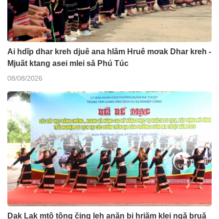
Ai hdĭp dhar kreh djuê ana hlăm Hruê mơak Dhar kreh -
Mjuăt ktang asei mlei să Phú Túc
08/08/2026
Dak Lak mtô tông čing leh anăn bi hriăm klei ngă bruă