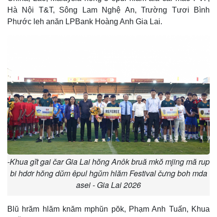
Hà Nội T&T, Sông Lam Nghệ An, Trường Tươi Bình
Phước leh anăn LPBank Hoàng Anh Gia Lai.
-Khua gĭt gai čar Gia Lai hŏng Anôk bruă mkŏ mjing mă rup
bi hdơr hŏng dŭm êpul hgŭm hlăm Festival čưng boh mda
asei - Gia Lai 2026
Blŭ hrăm hlăm knăm mphŭn pŏk, Phạm Anh Tuấn, Khua