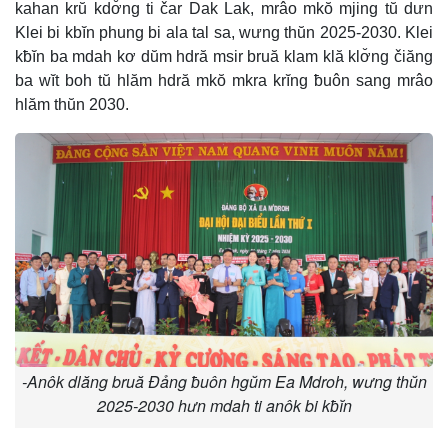
kahan krŭ kdơ̆ng ti čar Dak Lak, mrâo mkŏ mjing tŭ dưn
Klei bi kbĭn phung bi ala tal sa, wưng thŭn 2025-2030. Klei
kƀĭn ba mdah kơ dŭm hdră msir bruă klam klă klơ̆ng čiăng
ba wĭt boh tŭ hlăm hdră mkŏ mkra krĭng ƀuôn sang mrâo
hlăm thŭn 2030.
-Anôk dlăng bruă Đảng ƀuôn hgŭm Ea Mdroh, wưng thŭn
2025-2030 hưn mdah ti anôk bi kƀĭn