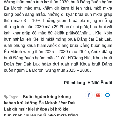
Wưng thŭn mrâo truh kơ thŭn 2030, bruă Đảng ƀuôn hgŭm
Êa Mdroh mâo mta kñăm gĭr ktưn bi leh hdră mkŏ mkra
krĭng ƀuôn sang mrâo, hnơ̆ng đĭ kyar bruă duh mkra grăp
thŭn mâo 8 – 10%, hnơ̆ng yuôm bruă pla mjing mnơ̆ng
dhơ̆ng truh thŭn 2030 mâo 29 êbâo êklai prăk, hnư hrui wĭt
kah knar grăp čô mâo 80 êklăk prăk/čô/thŭn…. Klei kƀĭn
hưn mthâo leh Klei bi mklă mơ̆ng bruă Đảng čar Dak Lak,
ruah phung khua hlăm Anôk dlăng bruă Đảng ƀuôn hgŭm
Êa Mdroh wưng thŭn 2025 – 2030 mâo 26 čô, Anôk dlăng
bruă Đảng ƀuôn hgŭm mâo 11 čô. H’Giang Niê, Khua bruă
Đoàn čar Dak Lak hđăp dưi ruah ngă Khua bruă Đảng
ƀuôn hgŭm Êa Mdroh, wưng thŭn 2025 – 2030./.
Pô mblang: H’Nêč Êñuôl
Ƀuôn hgŭm krĭng kđông
Tags:
kahan krŭ kdơ̆ng Êa Mdroh
čar Dak
Lak gĭr msir klei ư̆ êpa
bi hrŏ klei
ƀun knap
bi leh hdră mkŏ mkra krĭng