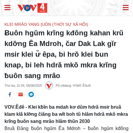
KLEI MRÂO YANG [UÔN (THỜI SỰ XÃ HỘI)
Ƀuôn hgŭm krĭng kđông kahan krŭ
kdơ̆ng Êa Mdroh, čar Dak Lak gĭr
msir klei ư̆ êpa, bi hrŏ klei ƀun
knap, bi leh hdră mkŏ mkra krĭng
ƀuôn sang mrâo
Thứ ba, 11:04, 05/08/2025
Pô mblang: H’Nêč Êñuôl
VOV.Êđê - Klei kƀĭn ba mdah kơ dŭm hdră msir bruă
klam klă klơ̆ng čiăng ba wĭt boh tŭ hlăm hdră mkŏ mkra
krĭng ƀuôn sang mrâo hlăm thŭn 2030
Bruă Đảng ƀuôn hgŭm Êa Mdroh – ƀuôn hgŭm kđông