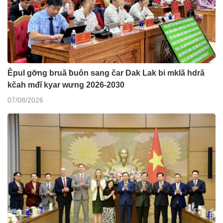
Êpul gơ̆ng bruă ƀuôn sang čar Dak Lak bi mklă hdră
kčah mđĭ kyar wưng 2026-2030
07/08/2026