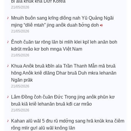
bi ala knŭk kna Dưr Korea
21/05/2026
Mnuih ƀuôn sang krĭng dlông nah Yŭ Quảng Ngãi
mjing “dliê mtah” jing anôk duah ƀơ̆ng doh
21/05/2026
Ênoh čuăn tar rŏng lăn bi mlih klei kpĭ leh anăn boh
kdrŭt mrâo kơ boh mnga Việt Nam
21/05/2026
Khua Anôk bruă kƀĭn ala Trần Thanh Mẫn mă bruă
hŏng Anôk kriê dlăng Dhar bruă Duh mkra lehanăn
Ngăn prăk
21/05/2026
Lâm Đồng čoh čuăn Đức Trọng jing anôk phŭn kơ
bruă kiă kriê lehanăn bruă kđi car mrâo
21/05/2026
Kahan alŭ wăl 5 đru rŭ mdơ̆ng sang hră knŭk kna čiêm
rông mlir gưl alŭ wăl knông lăn