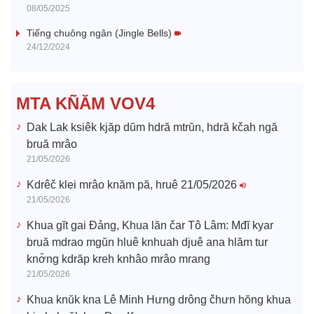
08/05/2025
i
Tiếng chuông ngân (Jingle Bells)
24/12/2024
d
e
MTA KÑĂM VOV4
o
Dak Lak ksiêk kjăp dŭm hdră mtrŭn, hdră kčah ngă
bruă mrâo
21/05/2026
Kdrêč klei mrâo knăm pă, hruê 21/05/2026
21/05/2026
Khua gĭt gai Đảng, Khua lăn čar Tô Lâm: Mđĭ kyar
bruă mdrao mgŭn hluê knhuah djuê ana hlăm tur
knơ̆ng kdrăp kreh knhâo mrâo mrang
21/05/2026
Khua knŭk kna Lê Minh Hưng drông čhưn hŏng khua