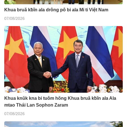
Khua bruă kƀĭn ala drông pô bi ala Mi ti Việt Nam
07/08/2026
Khua knŭk kna bi tuôm hŏng Khua bruă kƀĭn ala Ala
mtao Thái Lan Sophon Zaram
07/08/2026