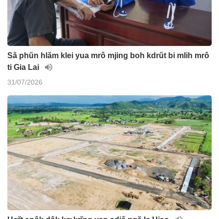
Să phŭn hlăm klei yua mrô mjing boh kdrŭt bi mlih mrô
ti Gia Lai
31/07/2026