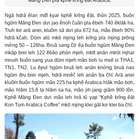
Ngă hdră êlan mđĭ kyar kphê krĭng êăt, thŭn 2025, ƀuôn
hgŭm Măng Đen dưi jao ênoh čuăn pla êbeh 740 êklăk ha.
Truh kơ ară anei, kluôm să dưi pla 672 ha, mâo êbeh 90%
hdră kčah. Dŭm alŭ mkŏ mjing leh krĭng pla mjing prŏng
mơ̆ng 50 – 126ha. Bruă sang čư̆ êa ƀuôn hgŭm Măng Đen
mkăp brei leh 122 êbâo phŭn mjeh, mbĭt anăn mtrŭt mjhar
mnuih ƀuôn sang yua dŭm mjeh mâo boh lu msĕ si THA1,
TN1, TN2. Lu êpul hgŭm bruă leh anăn knơ̆ng bruă nao
hgŭm đru brei mjeh, hdră mnêč leh anăn ba čhĭ. Ară anei
kluôm ƀuôn hgŭm mâo 225 ha kphê Arabica hlăk mâo boh,
mâo hlăm 15,8 tạ hlăm sa ha, mâo jih jang giăm 900 tôn.
Kphê Măng Đen dưi mâo leh hră tŭ yap “Kphê krĭng êăt
Kon Tum Arabica Coffee” mkŏ mjing klei găl kơ klei ba čhĭ.