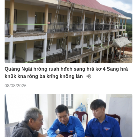
Quảng Ngãi hrŏng ruah hđeh sang hră kơ 4 Sang hră
knŭk kna rông ba krĭng knông lăn
08/08/2026