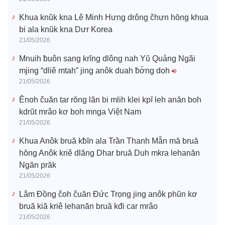
Khua knŭk kna Lê Minh Hưng drông čhưn hŏng khua
bi ala knŭk kna Dưr Korea
21/05/2026
Mnuih ƀuôn sang krĭng dlông nah Yŭ Quảng Ngãi
mjing “dliê mtah” jing anôk duah ƀơ̆ng doh
21/05/2026
Ênoh čuăn tar rŏng lăn bi mlih klei kpĭ leh anăn boh
kdrŭt mrâo kơ boh mnga Việt Nam
21/05/2026
Khua Anôk bruă kƀĭn ala Trần Thanh Mẫn mă bruă
hŏng Anôk kriê dlăng Dhar bruă Duh mkra lehanăn
Ngăn prăk
21/05/2026
Lâm Đồng čoh čuăn Đức Trọng jing anôk phŭn kơ
bruă kiă kriê lehanăn bruă kđi car mrâo
21/05/2026