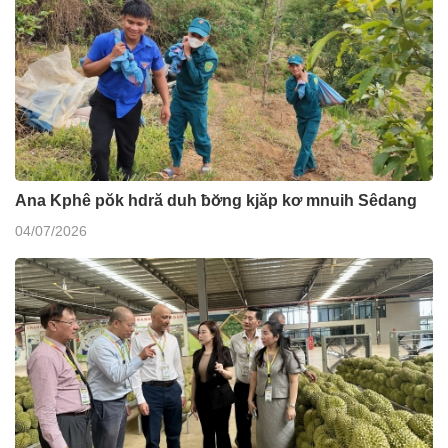
Ana Kphê pŏk hdră duh ƀơ̆ng kjăp kơ mnuih Sêdang
04/07/2026