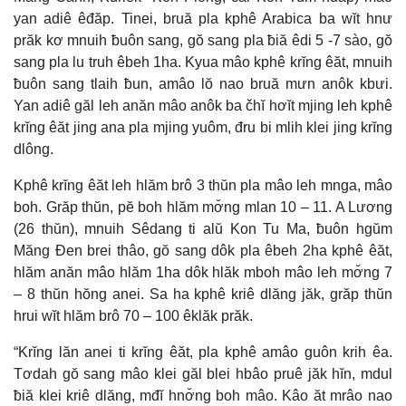
yan adiê êđăp. Tinei, bruă pla kphê Arabica ba wĭt hnư
prăk kơ mnuih ƀuôn sang, gŏ sang pla ƀiă êdi 5 -7 sào, gŏ
sang pla lu truh êbeh 1ha. Kyua mâo kphê krĭng êăt, mnuih
ƀuôn sang tlaih ƀun, amâo lŏ nao bruă mưn anôk kbưi.
Yan adiê găl leh anăn mâo anôk ba čhĭ hơĭt mjing leh kphê
krĭng êăt jing ana pla mjing yuôm, đru bi mlih klei jing krĭng
dlông.
Kphê krĭng êăt leh hlăm brô 3 thŭn pla mâo leh mnga, mâo
boh. Grăp thŭn, pĕ boh hlăm mơ̆ng mlan 10 – 11. A Lương
(26 thŭn), mnuih Sêdang ti alŭ Kon Tu Ma, ƀuôn hgŭm
Măng Đen brei thâo, gŏ sang dôk pla êbeh 2ha kphê êăt,
hlăm anăn mâo hlăm 1ha dôk hlăk mboh mâo leh mơ̆ng 7
– 8 thŭn hŏng anei. Sa ha kphê kriê dlăng jăk, grăp thŭn
hrui wĭt hlăm brô 70 – 100 êklăk prăk.
“Krĭng lăn anei ti krĭng êăt, pla kphê amâo guôn krih êa.
Tơdah gŏ sang mâo klei găl blei hbâo pruê jăk hĭn, mdul
ƀiă klei kriê dlăng, mđĭ hnơ̆ng boh mâo. Kâo ăt mrâo nao