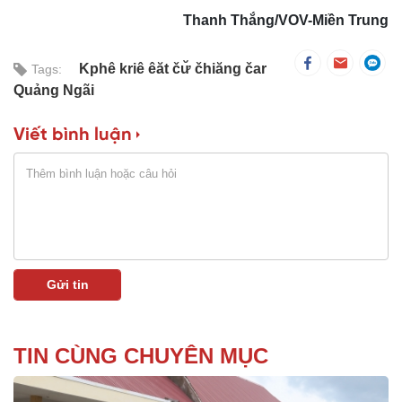
Thanh Thắng/VOV-Miền Trung
Kphê kriê êăt čư̆ čhiăng čar
Tags:
Quảng Ngãi
Viết bình luận
TIN CÙNG CHUYÊN MỤC