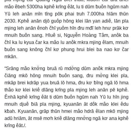
mâo êbeh 5300ha kphê krĭng êăt, lu ti dŭm ƀuôn hgŭm nah
Yŭ leh anăn mĭn tĭng pŏk phai truh 7.000ha hlăm thŭn
2030. Kphê anăn djŏ guôp hŏng klei lăn yan adiê, lăn pla
mjing leh anăn ênoh čhĭ yuôm hĭn đru mđĭ leh hnư prăk kơ
mnuih ƀuôn sang. Hluê si, Nguyễn Hoàng Tâm, anôk ba
čhĭ ka lu kyua čar ka mâo lu anôk mkra mjing êlam, mnuih
ƀuôn sang knŏng čhĭ kơ phung hrui blei ba nao kơ čar
mkăn.
“Srăng mâo knơ̆ng bruă rŭ mdơ̆ng dŭm anôk mkra mjing
čiăng mkŏ hŏng mnuih ƀuôn sang, đru mơ̆ng klei pla,
mkăp brei kdrăp yua bruă lŏ hma, đru kơ ƀĭng ngă lŏ hma
thâo kơ klei kriê dlăng krĭng pla mjing leh anăn pĕ kphê.
Ênhă kphê krĭng êăt ti dŭm ƀuôn hgŭm nah Yŭ lu hĭn jing
mnuih djuê ƀiă pla mjing, kyuanăn ăt dôk mâo klei êdu
kƀah. Kyuanăn, grăp thŭn hmei mâo hdră êlan mkŏ mjing
adŭ hriăm, ăt msĕ mơh kriê dlăng mnơ̆ng ngă kơ ana kphê
krĭng êăt./.