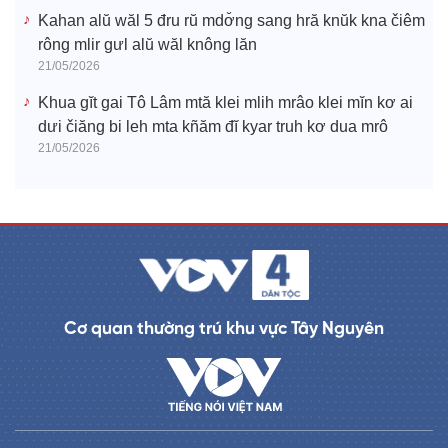
Kahan alŭ wăl 5 đru rŭ mdơ̆ng sang hră knŭk kna čiêm
rông mlir gưl alŭ wăl knông lăn
21/05/2026
Khua gĭt gai Tô Lâm mtă klei mlih mrâo klei mĭn kơ ai
dưi čiăng bi leh mta kñăm đĭ kyar truh kơ dua mrô
21/05/2026
Cơ quan thường trú khu vực Tây Nguyên