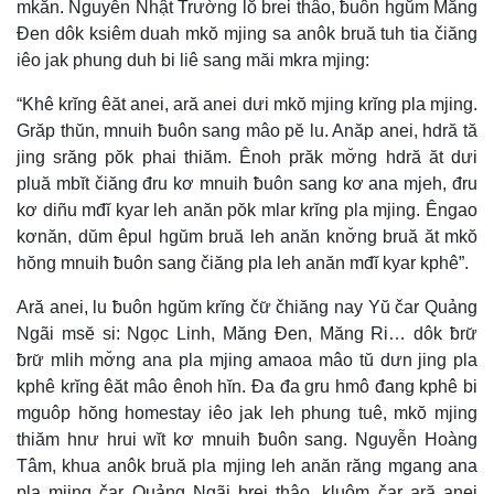
mkăn. Nguyễn Nhật Trường lŏ brei thâo, ƀuôn hgŭm Măng
Đen dôk ksiêm duah mkŏ mjing sa anôk bruă tuh tia čiăng
iêo jak phung duh bi liê sang măi mkra mjing:
“Khê krĭng êăt anei, ară anei dưi mkŏ mjing krĭng pla mjing.
Grăp thŭn, mnuih ƀuôn sang mâo pĕ lu. Anăp anei, hdră tă
jing srăng pŏk phai thiăm. Ênoh prăk mơ̆ng hdră ăt dưi
pluă mbĭt čiăng đru kơ mnuih ƀuôn sang kơ ana mjeh, đru
kơ diñu mđĭ kyar leh anăn pŏk mlar krĭng pla mjing. Êngao
kơnăn, dŭm êpul hgŭm bruă leh anăn knơ̆ng bruă ăt mkŏ
hŏng mnuih ƀuôn sang čiăng pla leh anăn mđĭ kyar kphê”.
Ară anei, lu ƀuôn hgŭm krĭng čư̆ čhiăng nay Yŭ čar Quảng
Ngãi msĕ si: Ngọc Linh, Măng Đen, Măng Ri… dôk ƀrư̆
ƀrư̆ mlih mơ̆ng ana pla mjing amaoa mâo tŭ dưn jing pla
kphê krĭng êăt mâo ênoh hĭn. Đa đa gru hmô đang kphê bi
mguôp hŏng homestay iêo jak leh phung tuê, mkŏ mjing
thiăm hnư hrui wĭt kơ mnuih ƀuôn sang. Nguyễn Hoàng
Tâm, khua anôk bruă pla mjing leh anăn răng mgang ana
pla mjing čar Quảng Ngãi brei thâo, kluôm čar ară anei