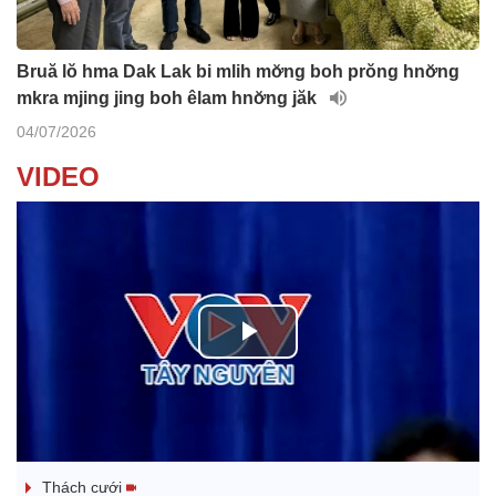
Bruă lŏ hma Dak Lak bi mlih mơ̆ng boh prŏng hnơ̆ng
mkra mjing jing boh êlam hnơ̆ng jăk
04/07/2026
VIDEO
P
l
Tanh bĕ ayong dăm jŭ
a
Thách cưới