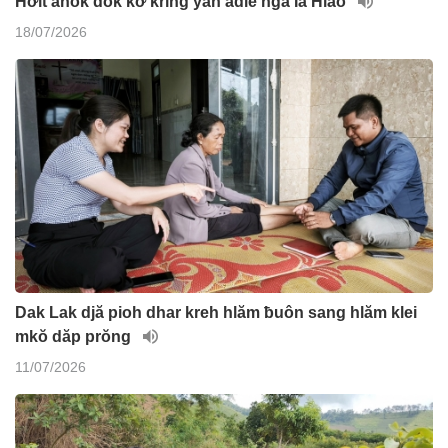
Hơĭt anôk dôk kơ krĭng yan adiê ngă Ia Hiao
18/07/2026
Dak Lak djă pioh dhar kreh hlăm ƀuôn sang hlăm klei
mkŏ dăp prŏng
11/07/2026