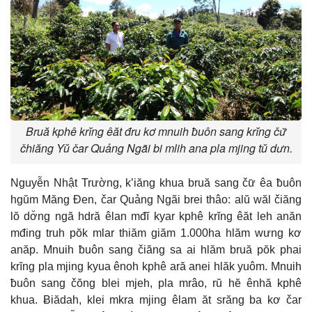
Bruă kphê krĭng êăt đru kơ mnuih ƀuôn sang krĭng čư̆
čhiăng Yŭ čar Quảng Ngãi bi mlih ana pla mjing tŭ dưn.
Nguyễn Nhật Trường, k’iăng khua bruă sang čư̆ êa ƀuôn
hgŭm Măng Đen, čar Quảng Ngãi brei thâo: alŭ wăl čiăng
lŏ dơ̆ng ngă hdră êlan mđĭ kyar kphê krĭng êăt leh anăn
mđing truh pŏk mlar thiăm giăm 1.000ha hlăm wưng kơ
anăp. Mnuih ƀuôn sang čiăng sa ai hlăm bruă pŏk phai
krĭng pla mjing kyua ênoh kphê ară anei hlăk yuôm. Mnuih
ƀuôn sang čŏng blei mjeh, pla mrâo, rŭ hĕ ênhă kphê
khua. Ƀiădah, klei mkra mjing êlam ăt srăng ba kơ čar