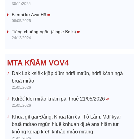
y
30/11/2025
V
Bi mni kơ Awa Hô
08/05/2025
i
Tiếng chuông ngân (Jingle Bells)
24/12/2024
d
e
MTA KÑĂM VOV4
o
Dak Lak ksiêk kjăp dŭm hdră mtrŭn, hdră kčah ngă
bruă mrâo
21/05/2026
Kdrêč klei mrâo knăm pă, hruê 21/05/2026
21/05/2026
Khua gĭt gai Đảng, Khua lăn čar Tô Lâm: Mđĭ kyar
bruă mdrao mgŭn hluê knhuah djuê ana hlăm tur
knơ̆ng kdrăp kreh knhâo mrâo mrang
21/05/2026