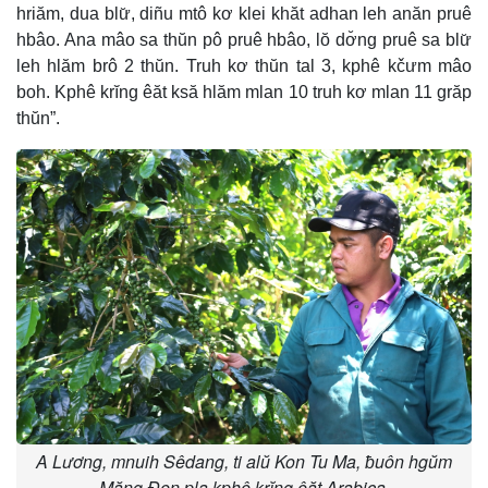
hriăm, dua blư̆, diñu mtô kơ klei khăt adhan leh anăn pruê
hbâo. Ana mâo sa thŭn pô pruê hbâo, lŏ dơ̆ng pruê sa blư̆
leh hlăm brô 2 thŭn. Truh kơ thŭn tal 3, kphê kčưm mâo
boh. Kphê krĭng êăt ksă hlăm mlan 10 truh kơ mlan 11 grăp
thŭn”.
A Lương, mnuih Sêdang, ti alŭ Kon Tu Ma, ƀuôn hgŭm
Măng Đen pla kphê krĭng êăt Arabica.