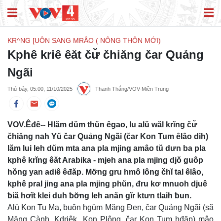
KR^NG [UÔN SANG MRÂO ( NÔNG THÔN MỚI)
Kphê kriê êăt čư̆ čhiăng čar Quảng
Ngãi
Thứ bảy, 05:00, 11/10/2025
Thanh Thắng/VOV-Miền Trung
VOV.Êđê-- Hlăm dŭm thŭn êgao, lu alŭ wăl krĭng čư̆
čhiăng nah Yŭ čar Quảng Ngãi (čar Kon Tum êlâo dih)
lăm lui leh dŭm mta ana pla mjing amâo tŭ dưn ba pla
kphê krĭng êăt Arabika - mjeh ana pla mjing djŏ guôp
hŏng yan adiê êđăp. Mơ̆ng gru hmô lông čhĭ tal êlâo,
kphê pral jing ana pla mjing phŭn, đru kơ mnuoh djuê
ƀiă hơĭt klei duh ƀơ̆ng leh anăn gĭr ktưn tlaih ƀun.
Alŭ Kon Tu Ma, ƀuôn hgŭm Măng Đen, čar Quảng Ngãi (să
Măng Cành, Kdriêk Kon Plông, čar Kon Tum hđăp) mâo