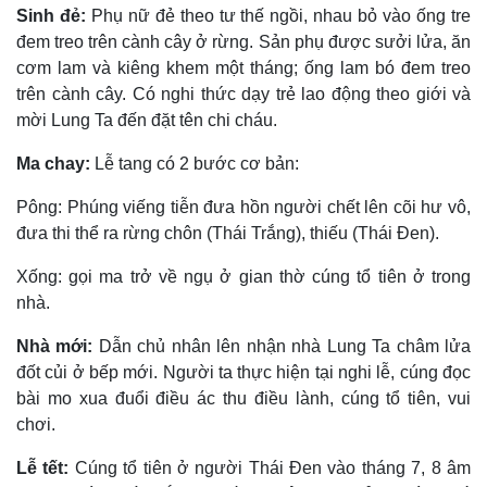
Sinh đẻ:
Phụ nữ đẻ theo tư thế ngồi, nhau bỏ vào ống tre
đem treo trên cành cây ở rừng. Sản phụ được sưởi lửa, ăn
cơm lam và kiêng khem một tháng; ống lam bó đem treo
trên cành cây. Có nghi thức dạy trẻ lao động theo giới và
mời Lung Ta đến đặt tên chi cháu.
Ma chay:
Lễ tang có 2 bước cơ bản:
Pông: Phúng viếng tiễn đưa hồn người chết lên cõi hư vô,
đưa thi thể ra rừng chôn (Thái Trắng), thiếu (Thái Ðen).
Xống: gọi ma trở về ngụ ở gian thờ cúng tổ tiên ở trong
nhà.
Nhà mới:
Dẫn chủ nhân lên nhận nhà Lung Ta châm lửa
đốt củi ở bếp mới. Người ta thực hiện tại nghi lễ, cúng đọc
bài mo xua đuổi điều ác thu điều lành, cúng tổ tiên, vui
chơi.
Lễ tết:
Cúng tổ tiên ở người Thái Ðen vào tháng 7, 8 âm