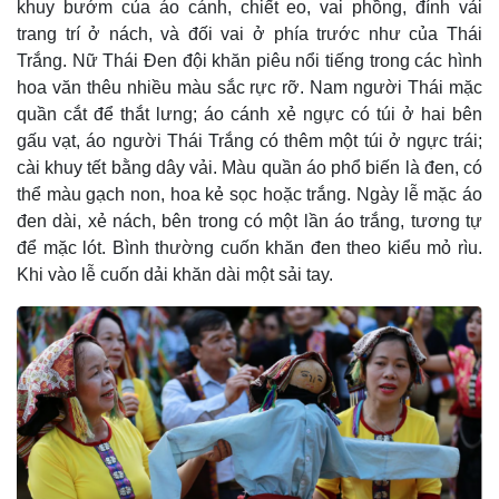
khuy bướm của áo cánh, chiết eo, vai phồng, đính vải
trang trí ở nách, và đối vai ở phía trước như của Thái
Trắng. Nữ Thái Ðen đội khăn piêu nổi tiếng trong các hình
hoa văn thêu nhiều màu sắc rực rỡ. Nam người Thái mặc
quần cắt để thắt lưng; áo cánh xẻ ngực có túi ở hai bên
gấu vạt, áo người Thái Trắng có thêm một túi ở ngực trái;
cài khuy tết bằng dây vải. Màu quần áo phổ biến là đen, có
thể màu gạch non, hoa kẻ sọc hoặc trắng. Ngày lễ mặc áo
đen dài, xẻ nách, bên trong có một lần áo trắng, tương tự
để mặc lót. Bình thường cuốn khăn đen theo kiểu mỏ rìu.
Khi vào lễ cuốn dải khăn dài một sải tay.