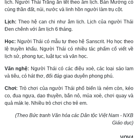
lịch. Người Thái Trắng ăn tết theo âm lịch. Bản Mường có
cúng thần đất, núi, nước và linh hồn người làm trụ cột.
Lịch:
Theo hệ can chi như âm lịch. Lịch của người Thái
Ðen chênh với âm lịch 6 tháng.
Học:
Người Thái có mẫu tự theo hệ Sanscrit. Họ học theo
lệ truyền khẩu. Người Thái có nhiều tác phẩm cổ viết về
lịch sử, phong tục, luật tục và văn học.
Văn nghệ:
Người Thái có các điệu xoè, các loại sáo lam
và tiêu, có hát thơ, đối đáp giao duyên phong phú.
Chơi:
Trò chơi của người Thái phổ biến là ném còn, kéo
co, đua ngựa, dạo thuyền, bắn nỏ, múa xoè, chơi quay và
quả mák lẹ. Nhiều trò chơi cho trẻ em.
(Theo Bức tranh Văn hóa các Dân tộc Việt Nam - NXB
Giáo dục)
VOV4