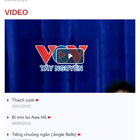
VIDEO
P
l
Tanh bĕ ayong dăm jŭ
a
Thách cưới
y
30/11/2025
V
Bi mni kơ Awa Hô
08/05/2025
i
Tiếng chuông ngân (Jingle Bells)