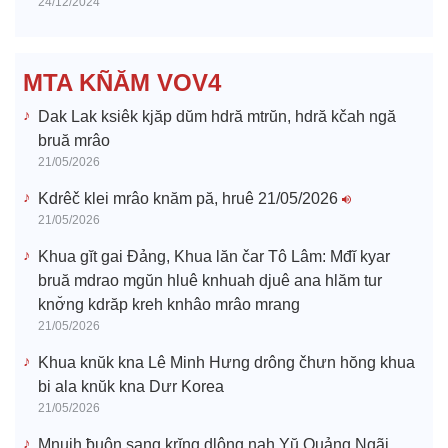
24/12/2024
d
e
MTA KÑĂM VOV4
o
Dak Lak ksiêk kjăp dŭm hdră mtrŭn, hdră kčah ngă
bruă mrâo
21/05/2026
Kdrêč klei mrâo knăm pă, hruê 21/05/2026
21/05/2026
Khua gĭt gai Đảng, Khua lăn čar Tô Lâm: Mđĭ kyar
bruă mdrao mgŭn hluê knhuah djuê ana hlăm tur
knơ̆ng kdrăp kreh knhâo mrâo mrang
21/05/2026
Khua knŭk kna Lê Minh Hưng drông čhưn hŏng khua
bi ala knŭk kna Dưr Korea
21/05/2026
Mnuih ƀuôn sang krĭng dlông nah Yŭ Quảng Ngãi