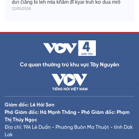
dưi čiăng bi leh mta kñăm đĭ kyar truh kơ dua mrô
21/05/2026
Cơ quan thường trú khu vực Tây Nguyên
Giám đốc: Lê Hải Sơn
Phó Giám đốc: Hà Mạnh Thắng - Phó Giám đốc: Phạm
Thị Thúy Ngọc
Địa chỉ: 19A Lê Duẩn - Phường Buôn Ma Thuột - tỉnh Dak
Lak