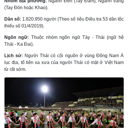
Nhóm địa phương:
Ngành Ðen (Tay Ðăm), Ngành trắng
(Tay Ðón hoặc Khao).
Dân số:
1.820.950 người (Theo số liệu Điều tra 53 dân tộc
thiểu số 01/4/2019).
Ngôn ngữ:
Thuộc nhóm ngôn ngữ Tày - Thái (ngữ hệ
Thái - Ka Ðai).
Lịch sử:
Người Thái có cội nguồn ở vùng Đông Nam Á
lục địa, tổ tiên xa xưa của người Thái có mặt ở Việt Nam
từ rất sớm.