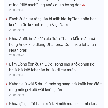
mjing “dliê mtah” jing anôk duah ƀơ̆ng doh
21/05/2026
Ênoh čuăn tar rŏng lăn bi mlih klei kpĭ leh anăn boh
kdrŭt mrâo kơ boh mnga Việt Nam
21/05/2026
Khua Anôk bruă kƀĭn ala Trần Thanh Mẫn mă bruă
hŏng Anôk kriê dlăng Dhar bruă Duh mkra lehanăn
Ngăn prăk
21/05/2026
Lâm Đồng čoh čuăn Đức Trọng jing anôk phŭn kơ
bruă kiă kriê lehanăn bruă kđi car mrâo
21/05/2026
Kahan alŭ wăl 5 đru rŭ mdơ̆ng sang hră knŭk kna čiêm
rông mlir gưl alŭ wăl knông lăn
21/05/2026
Khua gĭt gai Tô Lâm mtă klei mlih mrâo klei mĭn kơ ai