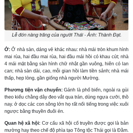
Lễ đón nàng trăng của người Thái - Ảnh: Thành Đạt.
Ở:
Ở nhà sàn, dáng vẻ khác nhau: nhà mái tròn khum hình
mai rùa, hai đầu mai rùa, hai đầu mái hồi có khau cút; nhà
4 mái mặt bằng sàn hình chữ nhật gần vuông, hiên có lan
can; nhà sàn dài, cao, mỗi gian hồi làm tiền sảnh; nhà mái
thấp, hẹp lòng, gần giống nhà người Mường.
Phương tiện vận chuyển:
Gánh là phổ biến, ngoài ra gùi
theo kiểu chằng dây đeo vắt qua trán, dùng ngựa cưỡi, thồ
nay. ở dọc các con sông lớn họ rất nổi tiếng trong việc xuôi
ngược bằng thuyền đuôi én.
Quan hệ xã hội:
Cơ cấu xã hội cổ truyền được gọi là bản
mường hay theo chế độ phìa tạo Tông tộc Thái gọi là Ðằm.