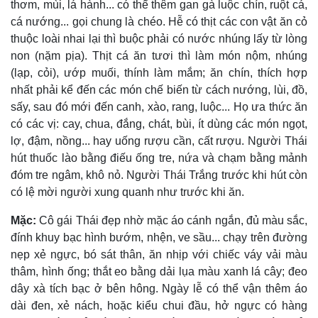
thơm, mùi, lá hành... có thể thêm gan gà luộc chín, ruột cá,
cá nướng... gọi chung là chéo. Hễ có thịt các con vật ăn cỏ
thuộc loài nhai lại thì buộc phải có nước nhúng lấy từ lòng
non (nặm pịa). Thịt cá ăn tươi thì làm món nộm, nhúng
(lạp, cỏi), ướp muối, thính làm mắm; ăn chín, thích hợp
nhất phải kể đến các món chế biến từ cách nướng, lùi, đồ,
sấy, sau đó mới đến canh, xào, rang, luộc... Họ ưa thức ăn
có các vị: cay, chua, đắng, chát, bùi, ít dùng các món ngọt,
lợ, đậm, nồng... hay uống rượu cần, cất rượu. Người Thái
hút thuốc lào bằng điếu ống tre, nứa và chạm bằng mảnh
đóm tre ngâm, khô nỏ. Người Thái Trắng trước khi hút còn
có lệ mời người xung quanh như trước khi ăn.
Mặc:
Cô gái Thái đẹp nhờ mặc áo cánh ngắn, đủ màu sắc,
đính khuy bạc hình bướm, nhện, ve sầu... chạy trên đường
nẹp xẻ ngực, bó sát thân, ăn nhịp với chiếc váy vải màu
thâm, hình ống; thắt eo bằng dải lụa màu xanh lá cây; đeo
dây xà tích bạc ở bên hông. Ngày lễ có thể vận thêm áo
dài đen, xẻ nách, hoặc kiểu chui đầu, hở ngực có hàng