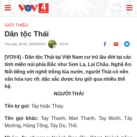
GIỚI THIỆU
Dân tộc Thái
Thứ bảy, 00:00, 16/03/2013
VOV4
[VOV4] - Dân tộc Thái tại Việt Nam cư trú lâu đời tại các
tỉnh miền núi phía Bắc như Sơn La, Lai Châu, Nghệ An.
Nổi tiếng với nghề trồng lúa nước, người Thái có nền
văn hóa rực rỡ, đặc sắc được lưu giữ qua nhiều thế
hệ.
NGƯỜI THÁI
Tên tự gọi:
Tay hoặc Thay.
Tên gọi khác:
Tay Thanh, Man Thanh, Tay Mười, Tày
Mường, Hàng Tổng, Tay Dọ, Thổ.