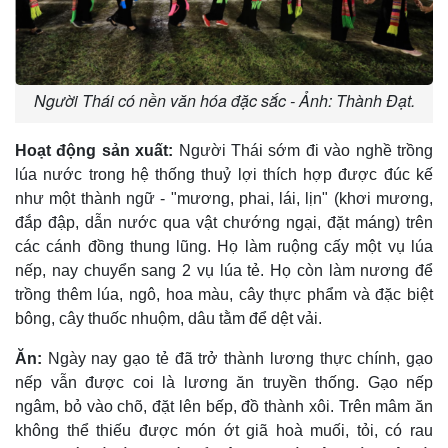
Người Thái có nền văn hóa đặc sắc - Ảnh: Thành Đạt.
Hoạt động sản xuất:
Người Thái sớm đi vào nghề trồng
lúa nước trong hệ thống thuỷ lợi thích hợp được đúc kế
như một thành ngữ - "mương, phai, lái, lịn" (khơi mương,
đắp đập, dẫn nước qua vật chướng ngại, đặt máng) trên
các cánh đồng thung lũng. Họ làm ruộng cấy một vụ lúa
nếp, nay chuyển sang 2 vụ lúa tẻ. Họ còn làm nương để
trồng thêm lúa, ngô, hoa màu, cây thực phẩm và đặc biệt
bông, cây thuốc nhuộm, dâu tằm để dệt vải.
Ăn:
Ngày nay gạo tẻ đã trở thành lương thực chính, gạo
nếp vẫn được coi là lương ăn truyền thống. Gạo nếp
ngâm, bỏ vào chõ, đặt lên bếp, đồ thành xôi. Trên mâm ăn
không thể thiếu được món ớt giã hoà muối, tỏi, có rau