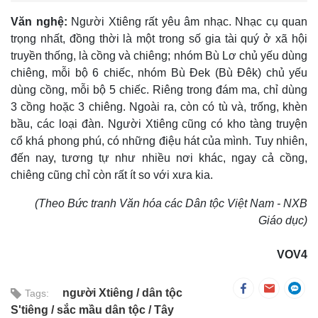
Văn nghệ:
Người Xtiêng rất yêu âm nhạc. Nhạc cụ quan
trọng nhất, đồng thời là một trong số gia tài quý ở xã hội
truyền thống, là cồng và chiêng; nhóm Bù Lơ chủ yếu dùng
chiêng, mỗi bộ 6 chiếc, nhóm Bù Ðek (Bù Ðêk) chủ yếu
dùng cồng, mỗi bộ 5 chiếc. Riêng trong đám ma, chỉ dùng
3 cồng hoặc 3 chiêng. Ngoài ra, còn có tù và, trống, khèn
bầu, các loại đàn. Người Xtiêng cũng có kho tàng truyện
cổ khá phong phú, có những điệu hát của mình. Tuy nhiên,
đến nay, tương tự như nhiều nơi khác, ngay cả cồng,
chiêng cũng chỉ còn rất ít so với xưa kia.
(Theo Bức tranh Văn hóa các Dân tộc Việt Nam - NXB
Giáo dục)
VOV4
người Xtiêng
dân tộc
Tags:
S'tiêng
sắc mầu dân tộc
Tây