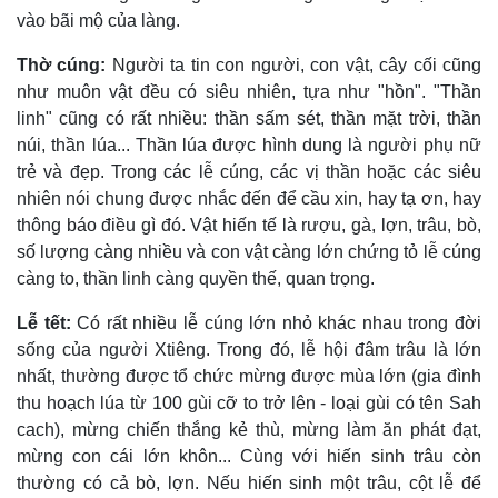
vào bãi mộ của làng.
Thờ cúng:
Người ta tin con người, con vật, cây cối cũng
như muôn vật đều có siêu nhiên, tựa như "hồn". "Thần
linh" cũng có rất nhiều: thần sấm sét, thần mặt trời, thần
núi, thần lúa... Thần lúa được hình dung là người phụ nữ
trẻ và đẹp. Trong các lễ cúng, các vị thần hoặc các siêu
nhiên nói chung được nhắc đến để cầu xin, hay tạ ơn, hay
thông báo điều gì đó. Vật hiến tế là rượu, gà, lợn, trâu, bò,
số lượng càng nhiều và con vật càng lớn chứng tỏ lễ cúng
càng to, thần linh càng quyền thế, quan trọng.
Lễ tết:
Có rất nhiều lễ cúng lớn nhỏ khác nhau trong đời
sống của người Xtiêng. Trong đó, lễ hội đâm trâu là lớn
nhất, thường được tổ chức mừng được mùa lớn (gia đình
thu hoạch lúa từ 100 gùi cỡ to trở lên - loại gùi có tên Sah
cach), mừng chiến thắng kẻ thù, mừng làm ăn phát đạt,
mừng con cái lớn khôn... Cùng với hiến sinh trâu còn
thường có cả bò, lợn. Nếu hiến sinh một trâu, cột lễ để