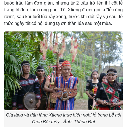
buộc trâu làm đơn giản, nhưng từ 2 trâu trở lên thì cột lễ
trang trí đẹp, làm công phu. Tết Xtiêng được gọi là "lễ cúng
rơm", sau khi tuốt lúa rẫy xong, trước khi đốt rẫy vụ sau: lễ
thức ngày tết có nội dung tạ ơn thần lúa sau một mùa.
Già làng và dân làng Xtieng thực hiện nghi lễ trong Lễ hội
Crac Băr mêy - Ảnh: Thành Đạt