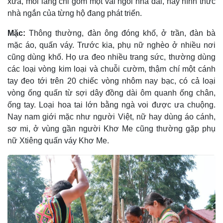
xưa, mỗi làng chỉ gồm một vài ngôi nhà dài, nay hình thức
nhà ngắn của từng hộ đang phát triển.
Mặc:
Thông thường, đàn ông đóng khố, ở trần, đàn bà
mặc áo, quấn váy. Trước kia, phụ nữ nghèo ở nhiều nơi
cũng dùng khố. Họ ưa đeo nhiều trang sức, thường dùng
các loại vòng kim loại và chuỗi cườm, thậm chí một cánh
tay đeo tới trên 20 chiếc vòng nhôm nay bạc, có cả loại
vòng ống quấn từ sợi dây đồng dài ôm quanh ống chân,
ống tay. Loại hoa tai lớn bằng ngà voi được ưa chuộng.
Nay nam giới mặc như người Việt, nữ hay dùng áo cánh,
sơ mi, ở vùng gần người Khơ Me cũng thường gặp phụ
nữ Xtiêng quấn váy Khơ Me.