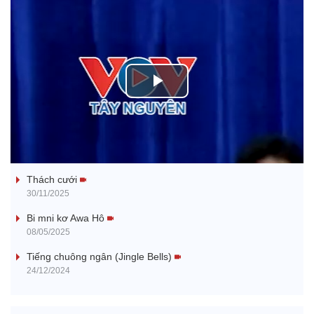
P
l
Tanh bĕ ayong dăm jŭ
a
Thách cưới
y
30/11/2025
V
Bi mni kơ Awa Hô
08/05/2025
i
Tiếng chuông ngân (Jingle Bells)
24/12/2024
d