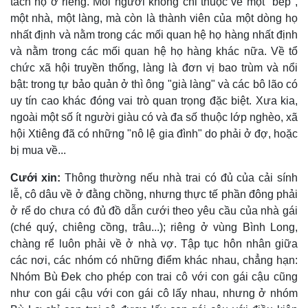
tách hộ ở riêng. Mỗi người không chỉ thuộc về một "bếp",
một nhà, một làng, mà còn là thành viên của một dòng họ
nhất định và nằm trong các mối quan hệ họ hàng nhất định
và nằm trong các mối quan hệ họ hàng khác nữa. Về tổ
chức xã hội truyền thống, làng là đơn vị bao trùm và nổi
bật: trong tự bảo quản ở thì ông "già làng" và các bô lão có
uy tín cao khác đóng vai trò quan trọng đặc biệt. Xưa kia,
ngoài một số ít người giàu có và đa số thuộc lớp nghèo, xã
hội Xtiêng đã có những "nô lệ gia đình" do phải ở đợ, hoặc
bị mua về...
Cưới xin:
Thông thường nếu nhà trai có đủ của cải sính
lễ, cô dâu về ở đằng chồng, nhưng thực tế phần đông phải
ở rể do chưa có đủ đồ dẫn cưới theo yêu cầu của nhà gái
(ché quý, chiêng cồng, trâu...); riêng ở vùng Bình Long,
chàng rể luôn phải về ở nhà vợ. Tập tục hôn nhân giữa
các nơi, các nhóm có những điểm khác nhau, chẳng hạn:
Nhóm Bù Ðek cho phép con trai cô với con gái cậu cũng
như con gái cậu với con gái cô lấy nhau, nhưng ở nhóm