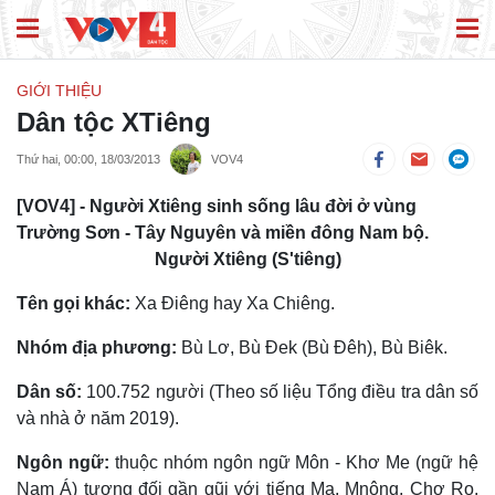
GIỚI THIỆU
Dân tộc XTiêng
Thứ hai, 00:00, 18/03/2013
VOV4
[VOV4] - Người Xtiêng sinh sống lâu đời ở vùng
Trường Sơn - Tây Nguyên và miền đông Nam bộ.
Người Xtiêng (S'tiêng)
Tên gọi khác:
Xa Ðiêng hay Xa Chiêng.
Nhóm địa phương:
Bù Lơ, Bù Ðek (Bù Ðêh), Bù Biêk.
Dân số:
100.752 người (Theo số liệu Tổng điều tra dân số
và nhà ở năm 2019).
Ngôn ngữ:
thuộc nhóm ngôn ngữ Môn - Khơ Me (ngữ hệ
Nam Á) tương đối gần gũi với tiếng Mạ, Mnông, Chơ Ro.