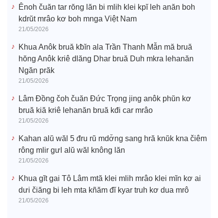
Ênoh čuăn tar rŏng lăn bi mlih klei kpĭ leh anăn boh
kdrŭt mrâo kơ boh mnga Việt Nam
21/05/2026
Khua Anôk bruă kƀĭn ala Trần Thanh Mẫn mă bruă
hŏng Anôk kriê dlăng Dhar bruă Duh mkra lehanăn
Ngăn prăk
21/05/2026
Lâm Đồng čoh čuăn Đức Trọng jing anôk phŭn kơ
bruă kiă kriê lehanăn bruă kđi car mrâo
21/05/2026
Kahan alŭ wăl 5 đru rŭ mdơ̆ng sang hră knŭk kna čiêm
rông mlir gưl alŭ wăl knông lăn
21/05/2026
Khua gĭt gai Tô Lâm mtă klei mlih mrâo klei mĭn kơ ai
dưi čiăng bi leh mta kñăm đĭ kyar truh kơ dua mrô
21/05/2026