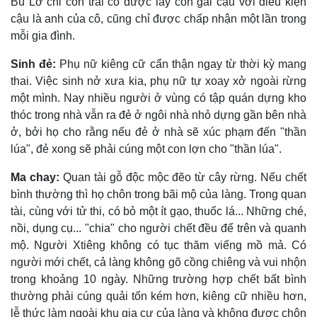
Bù Lơ chỉ con trai cô được lấy con gái cậu với điều kiện
cậu là anh của cô, cũng chỉ được chấp nhận một lần trong
mỗi gia đình.
Sinh đẻ:
Phụ nữ kiêng cữ cẩn thận ngay từ thời kỳ mang
thai. Việc sinh nở xưa kia, phụ nữ tự xoay xở ngoài rừng
một mình. Nay nhiều người ở vùng có tập quán dựng kho
thóc trong nhà vẫn ra đẻ ở ngôi nhà nhỏ dựng gần bên nhà
ở, bởi họ cho rằng nếu đẻ ở nhà sẽ xúc phạm đến "thần
lúa", đẻ xong sẽ phải cúng một con lợn cho "thần lúa".
Ma chay:
Quan tài gỗ độc mộc đẽo từ cây rừng. Nếu chết
bình thường thì họ chôn trong bãi mộ của làng. Trong quan
tài, cùng với tử thi, có bỏ một ít gạo, thuốc lá... Những ché,
nồi, dụng cụ... "chia" cho người chết đều để trên và quanh
mộ. Người Xtiêng không có tục thăm viếng mồ mả. Có
người mới chết, cả làng không gõ cồng chiêng và vui nhộn
trong khoảng 10 ngày. Những trường hợp chết bất bình
thường phải cúng quải tốn kém hơn, kiêng cữ nhiều hơn,
lễ thức làm ngoài khu gia cư của làng và không được chôn