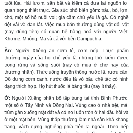
tuốt lúa. Hái lượm, săn bắt và kiếm cá đưa lại nguồn lợi
quan trọng thiết thực. Gia súc phổ biến gồm: trâu, bò, lợn,
chó, một số hộ nuôi voi; gia cầm chủ yếu là gà. Có nghề
dệt vải và đan lát. Việc mua bán thường dùng vật đổi vật
(nay dùng tiền) có quan hệ hàng hoá với người Việt,
Khơme, Mnông, Mạ và cả với bên Campuchia.
Ăn:
Người Xtiêng ăn cơm tẻ, cơm nếp. Thực phẩm
thường ngày của họ chủ yếu là những thứ kiếm được
trong rừng và sông suối (nay có mua ở chợ hay của
thương nhân). Thức uống truyền thống nước lã, rượu cần.
Ðồ đựng cơm canh, nước đều là vỏ bầu chế tác có hình
dạng thích hợp. Họ hút thuốc lá bằng tẩu (nay ít thấy).
Ở:
Người Xtiêng phân bố tập trung tại tỉnh Bình Phước,
một số ở Tây Ninh và Ðồng Nai. Vùng cao ở nhà trệt, mái
trùm gần xuống mặt đất và có nơi uốn tròn ở hai đầu hồi và
ở một mặt bên. Vùng thấp thường làm nhà sàn khá khang
trang, vách dựng nghiêng phía trên ra ngoài. Theo nếp