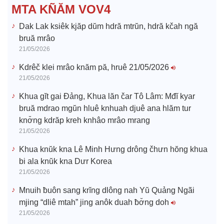
e
MTA KÑĂM VOV4
o
Dak Lak ksiêk kjăp dŭm hdră mtrŭn, hdră kčah ngă
bruă mrâo
21/05/2026
Kdrêč klei mrâo knăm pă, hruê 21/05/2026
21/05/2026
Khua gĭt gai Đảng, Khua lăn čar Tô Lâm: Mđĭ kyar
bruă mdrao mgŭn hluê knhuah djuê ana hlăm tur
knơ̆ng kdrăp kreh knhâo mrâo mrang
21/05/2026
Khua knŭk kna Lê Minh Hưng drông čhưn hŏng khua
bi ala knŭk kna Dưr Korea
21/05/2026
Mnuih ƀuôn sang krĭng dlông nah Yŭ Quảng Ngãi
mjing “dliê mtah” jing anôk duah ƀơ̆ng doh
21/05/2026