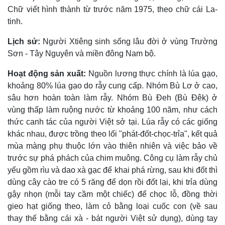
Chữ viết hình thành từ trước năm 1975, theo chữ cái La-
tinh.
Lịch sử:
Người Xtiêng sinh sống lâu đời ở vùng Trường
Sơn - Tây Nguyên và miền đông Nam bộ.
Hoạt động sản xuất:
Nguồn lương thực chính là lúa gạo,
khoảng 80% lúa gạo do rẫy cung cấp. Nhóm Bù Lơ ở cao,
sâu hơn hoàn toàn làm rẫy. Nhóm Bù Ðeh (Bù Ðêk) ở
vùng thấp làm ruộng nước từ khoảng 100 năm, như cách
thức canh tác của người Việt sở tại. Lúa rẫy có các giống
khác nhau, được trồng theo lối "phát-đốt-chọc-trỉa", kết quả
mùa màng phụ thuộc lớn vào thiên nhiên và việc bảo về
trước sự phá phách của chim muông. Công cụ làm rẫy chủ
yếu gồm rìu và dao xà gạc để khai phá rừng, sau khi đốt thì
dùng cây cào tre có 5 răng để dọn rồi đốt lại, khi trỉa dùng
gậy nhọn (mỗi tay cầm một chiếc) để chọc lỗ, đồng thời
gieo hạt giống theo, làm cỏ bằng loại cuốc con (về sau
thay thế bằng cái xà - bát người Việt sử dụng), dùng tay