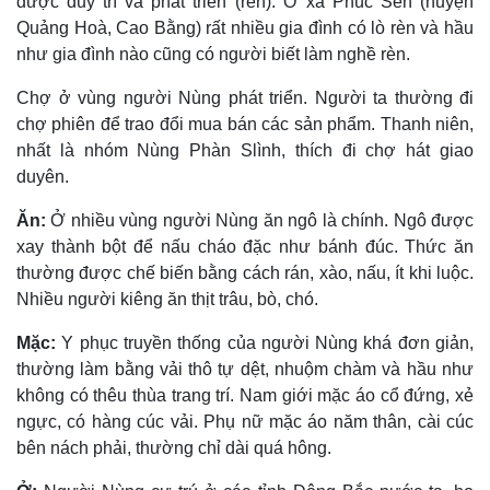
được duy trì và phát triển (rèn). Ở xã Phúc Sen (huyện
Quảng Hoà, Cao Bằng) rất nhiều gia đình có lò rèn và hầu
như gia đình nào cũng có người biết làm nghề rèn.
Chợ ở vùng người Nùng phát triển. Người ta thường đi
chợ phiên để trao đổi mua bán các sản phẩm. Thanh niên,
nhất là nhóm Nùng Phàn Slình, thích đi chợ hát giao
duyên.
Ăn:
Ở nhiều vùng người Nùng ăn ngô là chính. Ngô được
xay thành bột để nấu cháo đặc như bánh đúc. Thức ăn
thường được chế biến bằng cách rán, xào, nấu, ít khi luộc.
Nhiều người kiêng ăn thịt trâu, bò, chó.
Mặc:
Y phục truyền thống của người Nùng khá đơn giản,
thường làm bằng vải thô tự dệt, nhuộm chàm và hầu như
không có thêu thùa trang trí. Nam giới mặc áo cổ đứng, xẻ
ngực, có hàng cúc vải. Phụ nữ mặc áo năm thân, cài cúc
bên nách phải, thường chỉ dài quá hông.