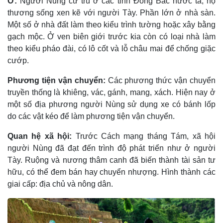
Ở:
Người Nùng cư trú ở các tỉnh Ðông Bắc nước ta, họ
thương sống xen kẽ với người Tày. Phần lớn ở nhà sàn.
Một số ở nhà đất làm theo kiểu trình tường hoặc xây bằng
gạch mộc. Ở ven biên giới trước kia còn có loại nhà làm
theo kiểu pháo đài, có lô cốt và lỗ châu mai để chống giặc
cướp.
Phương tiện vận chuyển:
Các phương thức vận chuyển
truyền thống là khiêng, vác, gánh, mang, xách. Hiện nay ở
một số địa phương người Nùng sử dụng xe có bánh lốp
do các vật kéo để làm phương tiện vận chuyển.
Quan hệ xã hội:
Trước Cách mạng tháng Tám, xã hội
người Nùng đã đạt đến trình độ phát triển như ở người
Tày. Ruộng và nương thâm canh đã biến thành tài sản tư
hữu, có thể đem bán hay chuyển nhượng. Hình thành các
giai cấp: địa chủ và nông dân.