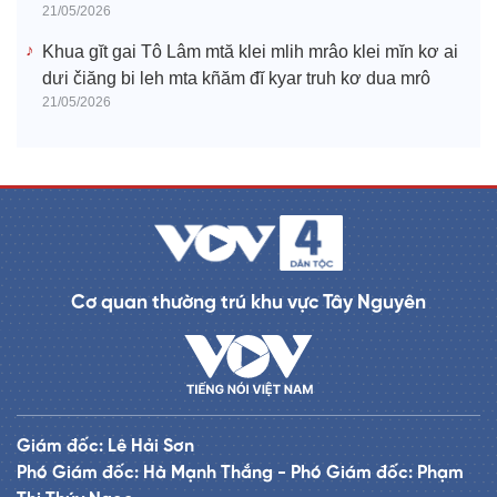
21/05/2026
Khua gĭt gai Tô Lâm mtă klei mlih mrâo klei mĭn kơ ai
dưi čiăng bi leh mta kñăm đĭ kyar truh kơ dua mrô
21/05/2026
Cơ quan thường trú khu vực Tây Nguyên
Giám đốc: Lê Hải Sơn
Phó Giám đốc: Hà Mạnh Thắng - Phó Giám đốc: Phạm