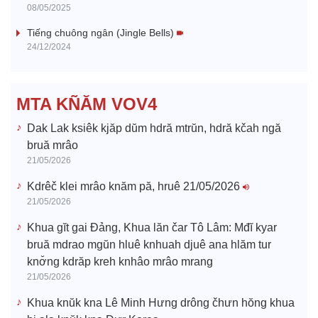
08/05/2025
i
Tiếng chuông ngân (Jingle Bells)
24/12/2024
d
e
MTA KÑĂM VOV4
o
Dak Lak ksiêk kjăp dŭm hdră mtrŭn, hdră kčah ngă
bruă mrâo
21/05/2026
Kdrêč klei mrâo knăm pă, hruê 21/05/2026
21/05/2026
Khua gĭt gai Đảng, Khua lăn čar Tô Lâm: Mđĭ kyar
bruă mdrao mgŭn hluê knhuah djuê ana hlăm tur
knơ̆ng kdrăp kreh knhâo mrâo mrang
21/05/2026
Khua knŭk kna Lê Minh Hưng drông čhưn hŏng khua