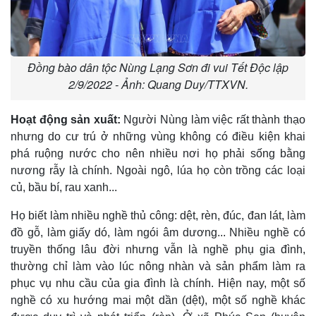
Đồng bào dân tộc Nùng Lạng Sơn đi vui Tết Độc lập
2/9/2022 - Ảnh: Quang Duy/TTXVN.
Hoạt động sản xuất:
Người Nùng làm việc rất thành thạo
nhưng do cư trú ở những vùng không có điều kiện khai
phá ruộng nước cho nên nhiều nơi họ phải sống bằng
nương rẫy là chính. Ngoài ngô, lúa họ còn trồng các loại
củ, bầu bí, rau xanh...
Họ biết làm nhiều nghề thủ công: dệt, rèn, đúc, đan lát, làm
đồ gỗ, làm giấy dó, làm ngói âm dương... Nhiều nghề có
truyền thống lâu đời nhưng vẫn là nghề phụ gia đình,
thường chỉ làm vào lúc nông nhàn và sản phẩm làm ra
phục vụ nhu cầu của gia đình là chính. Hiện nay, một số
nghề có xu hướng mai một dần (dệt), một số nghề khác