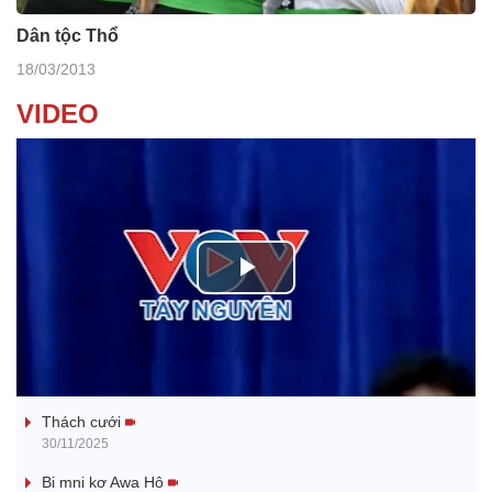
Dân tộc Thổ
18/03/2013
VIDEO
P
l
Tanh bĕ ayong dăm jŭ
a
Thách cưới
y
30/11/2025
V
Bi mni kơ Awa Hô