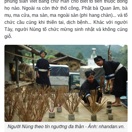
phùng slằn viết bằng chữ Hán cho biết tổ tiên thuộc dòng
họ nào. Ngoài ra còn thờ thổ công, Phật bà Quan âm, bà
mụ, ma cửa, ma sàn, ma ngoài sàn (phi hang chàn)... và tổ
chức cầu cúng khi thiên tai, dịch bệnh... Khác với người
Tày, người Nùng tổ chức mừng sinh nhật và không cúng
giỗ.
Người Nùng theo tín ngưỡng đa thần - Ảnh: nhandan.vn.