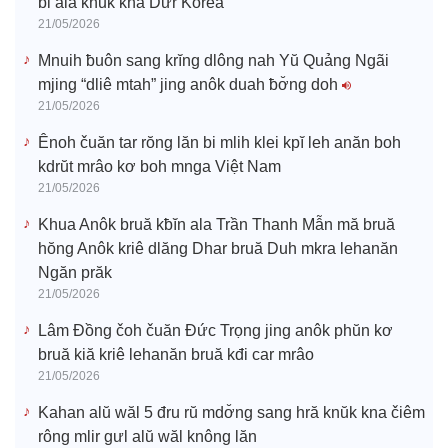
bi ala knŭk kna Dưr Korea
21/05/2026
Mnuih ƀuôn sang krĭng dlông nah Yŭ Quảng Ngãi
mjing “dliê mtah” jing anôk duah ƀơ̆ng doh
21/05/2026
Ênoh čuăn tar rŏng lăn bi mlih klei kpĭ leh anăn boh
kdrŭt mrâo kơ boh mnga Việt Nam
21/05/2026
Khua Anôk bruă kƀĭn ala Trần Thanh Mẫn mă bruă
hŏng Anôk kriê dlăng Dhar bruă Duh mkra lehanăn
Ngăn prăk
21/05/2026
Lâm Đồng čoh čuăn Đức Trọng jing anôk phŭn kơ
bruă kiă kriê lehanăn bruă kđi car mrâo
21/05/2026
Kahan alŭ wăl 5 đru rŭ mdơ̆ng sang hră knŭk kna čiêm
rông mlir gưl alŭ wăl knông lăn