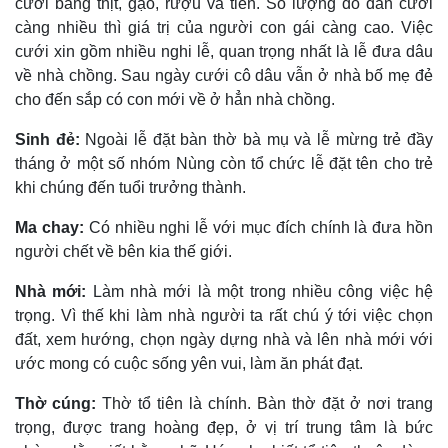
cưới bằng thịt, gạo, rượu và tiền. Số lượng đồ dẫn cưới
càng nhiều thì giá trị của người con gái càng cao. Việc
cưới xin gồm nhiều nghi lễ, quan trọng nhất là lễ đưa dâu
về nhà chồng. Sau ngày cưới cô dâu vẫn ở nhà bố mẹ đẻ
cho đến sắp có con mới về ở hẳn nhà chồng.
Sinh đẻ:
Ngoài lễ đặt bàn thờ bà mụ và lễ mừng trẻ đầy
tháng ở một số nhóm Nùng còn tổ chức lễ đặt tên cho trẻ
khi chúng đến tuổi trưởng thành.
Ma chay:
Có nhiều nghi lễ với mục đích chính là đưa hồn
người chết về bên kia thế giới.
Nhà mới:
Làm nhà mới là một trong nhiều công việc hệ
trọng. Vì thế khi làm nhà người ta rất chú ý tới việc chọn
đất, xem hướng, chọn ngày dựng nhà và lên nhà mới với
ước mong có cuộc sống yên vui, làm ăn phát đạt.
Thờ cúng:
Thờ tổ tiên là chính. Bàn thờ đặt ở nơi trang
trọng, được trang hoàng đẹp, ở vị trí trung tâm là bức