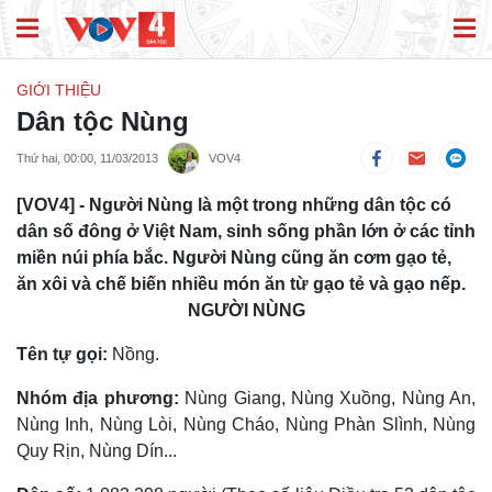
GIỚI THIỆU
Dân tộc Nùng
Thứ hai, 00:00, 11/03/2013
VOV4
[VOV4] - Người Nùng là một trong những dân tộc có
dân số đông ở Việt Nam, sinh sống phần lớn ở các tỉnh
miền núi phía bắc. Người Nùng cũng ăn cơm gạo tẻ,
ăn xôi và chế biến nhiều món ăn từ gạo tẻ và gạo nếp.
NGƯỜI NÙNG
Tên tự gọi:
Nồng.
Nhóm địa phương:
Nùng Giang, Nùng Xuồng, Nùng An,
Nùng Inh, Nùng Lòi, Nùng Cháo, Nùng Phàn Slình, Nùng
Quy Rịn, Nùng Dín...