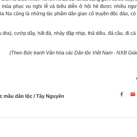
múa phục vụ nghi lễ và biểu diễn ở hội hè đ­ược nhiều ng­ư
Ba Na cũng là những tác phẩm dân gian cổ truyền độc đáo, có g
u đra), c­ướp dây, hất đá, nhảy đập nhịp, thả diều, đá cầu, đi cà
(Theo Bức tranh Văn hóa các Dân tộc Việt Nam - NXB Giá
c mầu dân tộc
Tây Nguyên