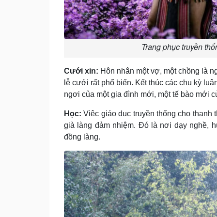
Trang phục truyền thố
C­ưới xin:
Hôn nhân một vợ, một chồng là ngu
lễ c­ưới rất phổ biến. Kết thúc các chu kỳ lu
ngơi của một gia đình mới, một tế bào mới c
Học:
Việc giáo dục truyền thống cho thanh t
già làng đảm nhiệm. Đó là nơi dạy nghề, h
đồng làng.