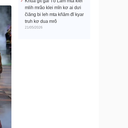
Khua gĭt gai Tô Lâm mtă klei
mlih mrâo klei mĭn kơ ai dưi
čiăng bi leh mta kñăm đĭ kyar
truh kơ dua mrô
21/05/2026