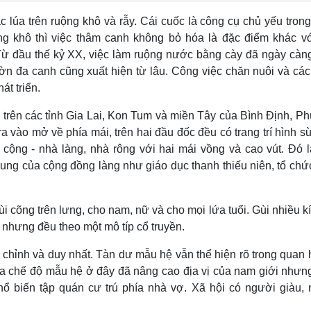
lúa trên ruộng khô và rẫy. Cái cuốc là công cụ chủ yếu tron
ng khô thì việc thâm canh không bỏ hóa là đặc điểm khác vớ
ừ đầu thế kỷ XX, việc làm ruộng nước bằng cày đã ngày càn
ờn đa canh cũng xuất hiện từ lâu. Công việc chăn nuôi và cá
át triển.
g trên các tỉnh Gia Lai, Kon Tum và miền Tây của Bình Ðịnh, P
a vào mở về phía mái, trên hai đầu đốc đều có trang trí hình s
cộng - nhà làng, nhà rông với hai mái vồng và cao vút. Ðó 
hung của cộng đồng làng như giáo dục thanh thiếu niên, tổ chứ
ùi cõng trên lưng, cho nam, nữ và cho mọi lứa tuổi. Gùi nhiều k
 nhưng đều theo một mô típ cổ truyền.
 chỉnh và duy nhất. Tàn dư mẫu hệ vẫn thể hiện rõ trong quan 
của chế độ mẫu hệ ở đây đã nâng cao địa vị của nam giới nhưn
 biến tập quán cư trú phía nhà vợ. Xã hội có người giàu,