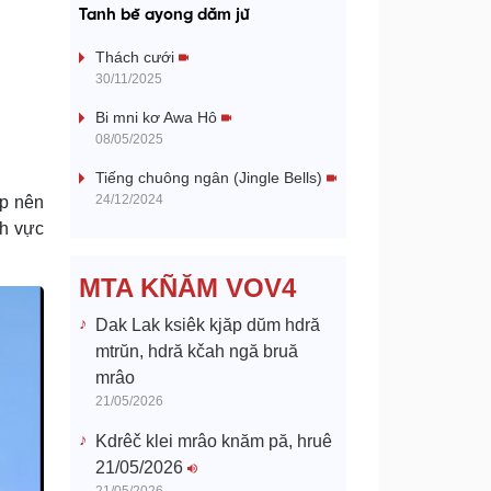
a
Tanh bĕ ayong dăm jŭ
y
Thách cưới
30/11/2025
V
Bi mni kơ Awa Hô
08/05/2025
i
Tiếng chuông ngân (Jingle Bells)
d
24/12/2024
ập nên
nh vực
e
MTA KÑĂM VOV4
o
Dak Lak ksiêk kjăp dŭm hdră
mtrŭn, hdră kčah ngă bruă
mrâo
21/05/2026
Kdrêč klei mrâo knăm pă, hruê
21/05/2026