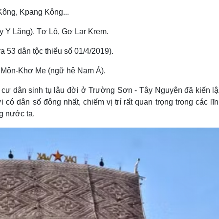
Kông, Kpang Kông...
 Y Lăng), Tơ Lô, Gơ Lar Krem.
a 53 dân tộc thiểu số 01/4/2019).
 Môn-Khơ Me (ngữ hệ Nam Á).
cư dân sinh tụ lâu đời ở Trường Sơn - Tây Nguyên đã kiến l
có dân số đông nhất, chiếm vị trí rất quan trọng trong các lĩ
g nước ta.