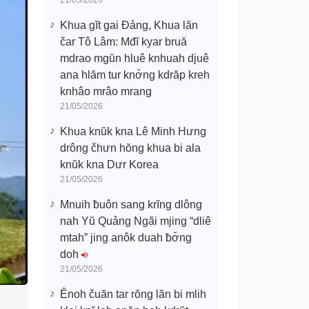
21/05/2026
Khua gĭt gai Đảng, Khua lăn
čar Tô Lâm: Mđĭ kyar bruă
mdrao mgŭn hluê knhuah djuê
ana hlăm tur knơ̆ng kdrăp kreh
knhâo mrâo mrang
21/05/2026
Khua knŭk kna Lê Minh Hưng
drông čhưn hŏng khua bi ala
knŭk kna Dưr Korea
21/05/2026
Mnuih ƀuôn sang krĭng dlông
nah Yŭ Quảng Ngãi mjing “dliê
mtah” jing anôk duah ƀơ̆ng
doh
21/05/2026
Ênoh čuăn tar rŏng lăn bi mlih