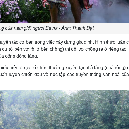
ng của nam giới người Ba na - Ảnh: Thành Đạt.
yên tắc cơ bản trong việc xây dựng gia đình. Hình thức luân c
ân cư­ (ở bên vợ rồi ở bên chồng) thì đôi vợ chồng ra ở riêng tạo 
ủa cộng đồng làng.
hiếu niên đ­ược tổ chức thư­ờng xuyên tại nhà làng (nhà rông) 
uấn luyện chiến đấu và học tập các truyền thống văn hoá củ