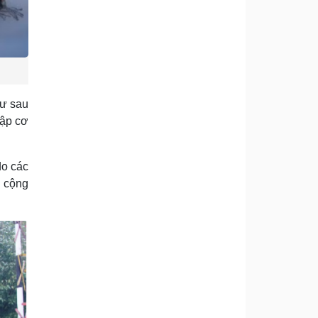
­ư sau
lập cơ
do các
a cộng