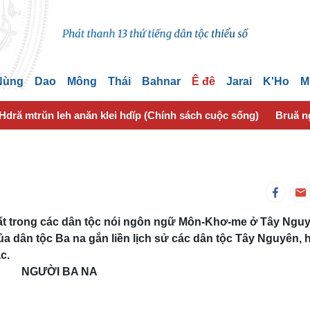
 Nùng
Dao
Mông
Thái
Bahnar
Ê đê
Jarai
K'Ho
M
Hdră mtrŭn leh anăn klei hdĭp (Chính sách cuộc sống)
Bruă n
hất trong các dân tộc nói ngôn ngữ Môn-Khơ-me ở Tây Ngu
của dân tộc Ba na gắn liền lịch sử các dân tộc Tây Nguyên, 
c.
NGƯỜI BA NA