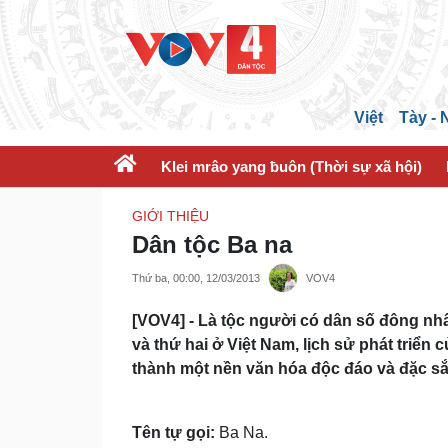
Việt
Tày -
Klei mrâo yang ƀuôn (Thời sự xã hội)
GIỚI THIỆU
Dân tộc Ba na
Thứ ba, 00:00, 12/03/2013
VOV4
[VOV4] - Là tộc người có dân số đông n
và thứ hai ở Việt Nam, lịch sử phát triển 
thành một nền văn hóa độc đáo và đặc sắ
Tên tự gọi:
Ba Na.