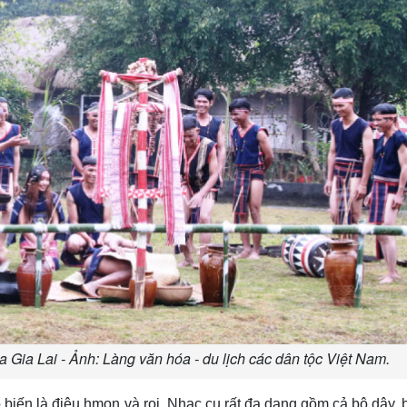
a Gia Lai - Ảnh: Làng văn hóa - du lịch các dân tộc Việt Nam.
biến là điệu hmon và roi. Nhạc cụ rất đa dạng gồm cả bộ dây, 