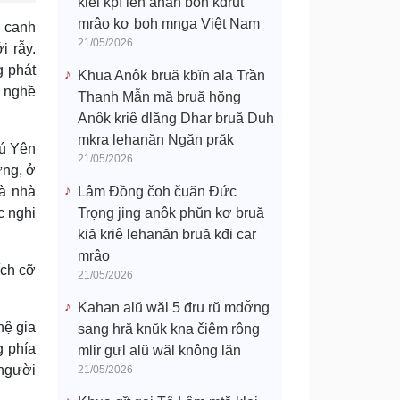
klei kpĭ leh anăn boh kdrŭt
mrâo kơ boh mnga Việt Nam
g canh
21/05/2026
i rẫy.
g phát
Khua Anôk bruă kƀĭn ala Trần
c nghề
Thanh Mẫn mă bruă hŏng
Anôk kriê dlăng Dhar bruă Duh
mkra lehanăn Ngăn prăk
hú Yên
21/05/2026
ừng, ở
là nhà
Lâm Đồng čoh čuăn Đức
c nghi
Trọng jing anôk phŭn kơ bruă
kiă kriê lehanăn bruă kđi car
mrâo
ích cỡ
21/05/2026
Kahan alŭ wăl 5 đru rŭ mdơ̆ng
hệ gia
sang hră knŭk kna čiêm rông
g phía
mlir gưl alŭ wăl knông lăn
 người
21/05/2026