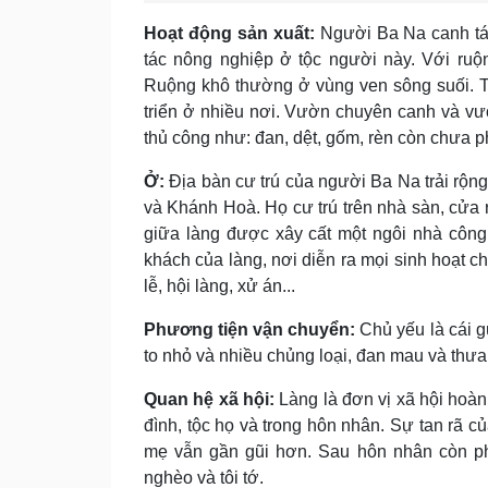
Hoạt động sản xuất:
Người Ba Na canh tác 
tác nông nghiệp ở tộc người này. Với ruộ
Ruộng khô thường ở vùng ven sông suối. T
triển ở nhiều nơi. Vườn chuyên canh và vư
thủ công như: đan, dệt, gốm, rèn còn chưa ph
Ở:
Ðịa bàn cư trú của người Ba Na trải rộn
và Khánh Hoà. Họ cư trú trên nhà sàn, cửa r
giữa làng được xây cất một ngôi nhà công 
khách của làng, nơi diễn ra mọi sinh hoạt c
lễ, hội làng, xử án...
Phương tiện vận chuyển:
Chủ yếu là cái g
to nhỏ và nhiều chủng loại, đan mau và thưa
Quan hệ xã hội:
Làng là đơn vị xã hội hoàn
đình, tộc họ và trong hôn nhân. Sự tan rã 
mẹ vẫn gần gũi hơn. Sau hôn nhân còn phổ
nghèo và tôi tớ.