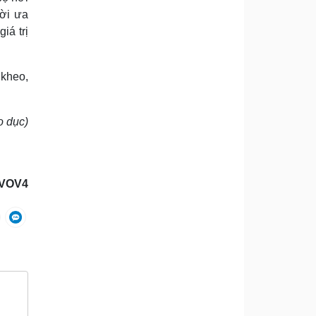
ời ­ưa
iá trị
 kheo,
o dục)
VOV4