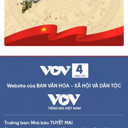
Website của BAN VĂN HÓA - XÃ HỘI VÀ DÂN TỘC
Trưởng ban: Nhà báo TUYẾT MAI