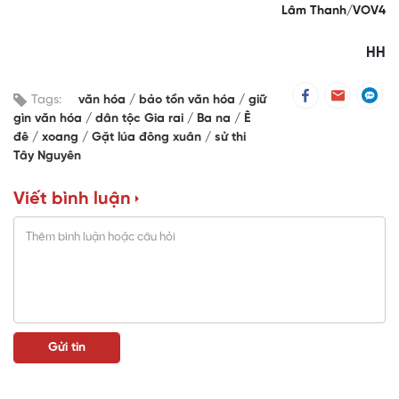
Lâm Thanh/VOV4
HH
Tags:
văn hóa
bảo tồn văn hóa
giữ
gìn văn hóa
dân tộc Gia rai
Ba na
Ê
đê
xoang
Gặt lúa đông xuân
sử thi
Tây Nguyên
Viết bình luận