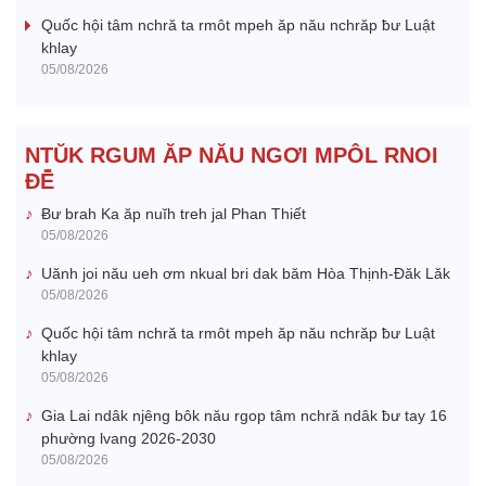
Quốc hội tâm nchră ta rmôt mpeh ăp nău nchrăp ƀư Luật
khlay
05/08/2026
NTŬK RGUM ĂP NĂU NGƠI MPÔL RNOI
ĐÊ̆
Ƀư brah Ka ăp nuĭh treh jal Phan Thiết
05/08/2026
Uănh joi nău ueh ơm nkual bri dak băm Hòa Thịnh-Đăk Lăk
05/08/2026
Quốc hội tâm nchră ta rmôt mpeh ăp nău nchrăp ƀư Luật
khlay
05/08/2026
Gia Lai ndâk njêng bôk nău rgop tâm nchră ndâk ƀư tay 16
phường lvang 2026-2030
05/08/2026