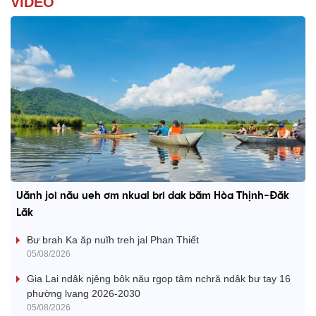
VIDEO
Uănh joi nău ueh ơm nkual bri dak băm Hòa Thịnh-Đăk
Lăk
Ƀư brah Ka ăp nuĭh treh jal Phan Thiết
05/08/2026
Gia Lai ndâk njêng bôk nău rgop tâm nchră ndâk ƀư tay 16
phường lvang 2026-2030
05/08/2026