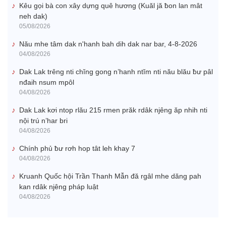
Kêu gọi bà con xây dựng quê hương (Kuăl jă ƀon lan mât
neh dak)
05/08/2026
Nău mhe tâm dak n'hanh bah dih dak nar bar, 4-8-2026
04/08/2026
Dak Lak trêng nti chĭng gong n’hanh ntĭm nti nău blău ƀư pâl
nđaih nsum mpôl
04/08/2026
Dak Lak kơi ntop rlău 215 rmen prăk rdâk njêng ăp nhih nti
nội trú n’har bri
04/08/2026
Chính phủ ƀư rơh hop tât leh khay 7
04/08/2026
Kruanh Quốc hội Trần Thanh Mẫn đă rgâl mhe dăng pah
kan rdâk njêng pháp luật
04/08/2026