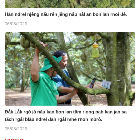
Hăn ndrel njêng nău rêh jêng nâp nâl an ƀon lan rnoi đê̆.
06/08/2026
Đắk Lắk rgŏ jă nău kan ƀon lan tâm rlong pah kan jan sa
tăch rgâl blău ndrel đah rgâl mhe rnoh mbrô.
05/08/2026