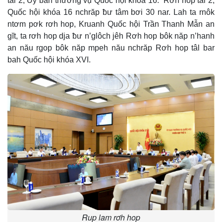
tâl 2, Uỷ ban thường vụ Quốc hội khoá 16. Rơh hop tâl 2,
Quốc hội khóa 16 nchrăp ƀư tâm bơi 30 nar. Lah ta rnôk
ntơm pơk rơh hop, Kruanh Quốc hội Trần Thanh Mẫn an
gĭt, ta rơh hop dja ƀư n’glôch jêh Rơh hop bôk năp n’hanh
an nău rgop bôk năp mpeh nău nchrăp Rơh hop tâl bar
bah Quốc hội khóa XVI.
Rup lam rơh hop