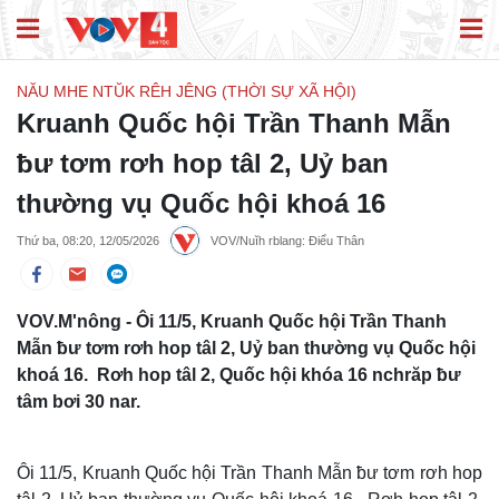
NĂU MHE NTŬK RÊH JÊNG (THỜI SỰ XÃ HỘI)
Kruanh Quốc hội Trần Thanh Mẫn
ƀư tơm rơh hop tâl 2, Uỷ ban
thường vụ Quốc hội khoá 16
Thứ ba, 08:20, 12/05/2026
VOV/Nuĭh rblang: Điểu Thân
VOV.M'nông - Ôi 11/5, Kruanh Quốc hội Trần Thanh
Mẫn ƀư tơm rơh hop tâl 2, Uỷ ban thường vụ Quốc hội
khoá 16. Rơh hop tâl 2, Quốc hội khóa 16 nchrăp ƀư
tâm bơi 30 nar.
Ôi 11/5, Kruanh Quốc hội Trần Thanh Mẫn ƀư tơm rơh hop