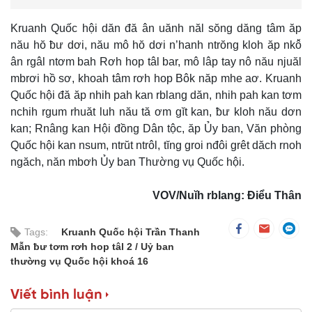
Kruanh Quốc hội dăn đă ân uănh năl sŏng dăng tâm ăp
nău hŏ ƀư dơi, nău mô hŏ dơi n’hanh ntrŏng kloh ăp nkô̆
ân rgâl ntơm bah Rơh hop tâl bar, mô lâp tay nô nău njuăl
mbrơi hồ sơ, khoah tâm rơh hop Bôk năp mhe aơ. Kruanh
Quốc hội đă ăp nhih pah kan rblang dăn, nhih pah kan tơm
nchih rgum rhuăt luh nău tă ơm gĭt kan, ƀư kloh nău dơn
kan; Rnâng kan Hội đồng Dân tộc, ăp Ủy ban, Văn phòng
Quốc hội kan nsum, ntrŭt ntrôl, tĭng groi nđôi grêt dăch rnoh
ngăch, năn mbơh Ủy ban Thường vụ Quốc hội.
VOV/Nuĭh rblang: Điểu Thân
Tags:
Kruanh Quốc hội Trần Thanh
Mẫn ƀư tơm rơh hop tâl 2
Uỷ ban
thường vụ Quốc hội khoá 16
Viết bình luận