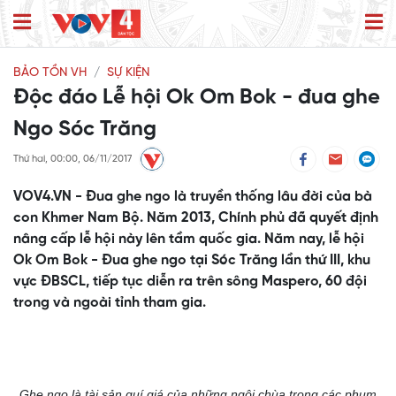
BẢO TỒN VH
SỰ KIỆN
Độc đáo Lễ hội Ok Om Bok - đua ghe
Ngo Sóc Trăng
Thứ hai, 00:00, 06/11/2017
VOV4.VN - Đua ghe ngo là truyền thống lâu đời của bà
con Khmer Nam Bộ. Năm 2013, Chính phủ đã quyết định
nâng cấp lễ hội này lên tầm quốc gia. Năm nay, lễ hội
Ok Om Bok - Đua ghe ngo tại Sóc Trăng lần thứ III, khu
vực ĐBSCL, tiếp tục diễn ra trên sông Maspero, 60 đội
trong và ngoài tỉnh tham gia.
Ghe ngo là tài sản quí giá của những ngôi chùa trong các phum