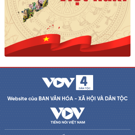
Website của BAN VĂN HÓA - XÃ HỘI VÀ DÂN TỘC