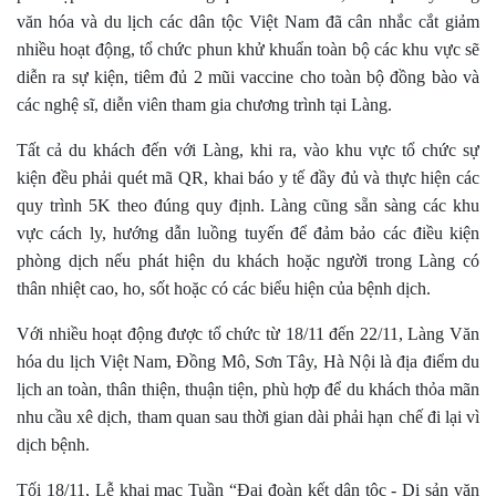
văn hóa và du lịch các dân tộc Việt Nam
đã
cân
nhắc
cắt giảm
nhiều hoạt động, tổ chức
phun khử khuẩn toàn bộ các khu vực sẽ
diễn ra sự kiện
, tiêm đủ 2 mũi vaccine cho toàn bộ
đồng bào
và
các nghệ sĩ, diễn viên
tham gia chương trình
tại Làng
.
T
ất cả
du khách đến với Làng,
khi ra
,
vào khu vực tổ chức sự
kiện đều phải quét mã QR
,
khai báo y tế đầy đủ và thực hiện các
quy trình 5K theo đúng quy định.
Làng
cũng sẵn sàng các khu
vực cách ly
,
hướng dẫn luồng tuyến để đảm bảo các điều kiện
phòng dịch nếu phát hiện du khách hoặc người trong Làng
có
thân nhiệt cao,
ho
, sốt
hoặc có
các
biểu hiện của
bệnh
dịch
.
Với nhiều hoạt động được tổ chức
từ 18/11 đến 22/11
, Làng Văn
hóa
du lịch Việt Nam, Đồng Mô, Sơn Tây, Hà Nội
là
địa điểm
du
lịch an toàn, thân thiện, thuận tiện
, phù hợp để du khách thỏa mãn
nhu cầu xê dịch, tham quan
s
au thời gian dài phải hạn chế đi lại vì
dịch bệnh
.
Tối 18/11, Lễ khai mạc Tuần “Đại đoàn kết dân tộc - Di sản văn