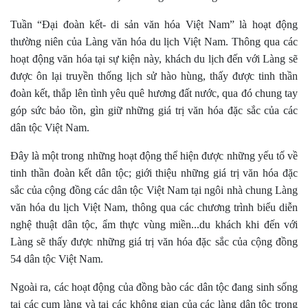
T
uần
“Đ
ại đoàn kết
-
di sản văn hóa Việt Nam
”
là hoạt động
thường niên của
L
àng văn hóa
du lịch Việt Nam
. Thông qua các
hoạt động
văn hóa tại sự kiện này, khách du lịch đến với Làng sẽ
được
ôn lại truyền thống lịch sử hào hùng
,
thấy được
tinh thần
đoàn kết
,
thắp lên
tình yêu quê hương đất nước
, qua đó
chung tay
góp sức bảo tồn
,
gìn giữ những giá trị văn hóa đặc sắc của
các
dân tộc
Việt Nam
.
Đây
là một trong những hoạt động thể hiện được những yếu tố
về
tinh thần đoàn kết dân tộc
;
giới thiệu những giá trị văn hóa đặc
sắc của cộng đồng các dân tộc Việt Nam tại ngôi nhà chung Làng
văn hóa du lịch Việt Nam
, t
hông qua các chương trình
biểu diễn
nghệ thuật
dân tộc, ẩm thực vùng miền...du khách khi đến với
Làng sẽ thấy được
những giá trị văn hóa đặc sắc của
cộng
đồng
54 dân tộc Việt Nam.
Ngoài ra
,
các hoạt động của đồng bào các dân tộc đang sinh sống
tại các cụm làng và tại các không gian của
các
l
àng dân tộc trong