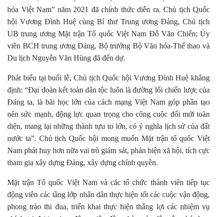
hóa Việt Nam” năm 2021 đã chính thức diễn ra. Chủ tịch Quốc
hội Vương Đình Huệ cùng Bí thư Trung ương Đảng, Chủ tịch
UB trung ương Mặt trận Tổ quốc Việt Nam Đỗ Văn Chiến; Ủy
viên BCH trung ương Đảng, Bộ trưởng Bộ Văn hóa-Thể thao và
Du lịch Nguyễn Văn Hùng đã đến dự.
Phát biểu tại buổi lễ, Chủ tịch Quốc hội Vương Đình Huệ khẳng
định: “Đại đoàn kết toàn dân tộc luôn là đường lối chiến lược của
Đảng ta, là bài học lớn của cách mạng Việt Nam góp phần tạo
nên sức mạnh, động lực quan trọng cho công cuộc đổi mới toàn
diện, mang lại những thành tựu to lớn, có ý nghĩa lịch sử của đất
nước ta”. Chủ tịch Quốc hội mong muốn Mặt trận tổ quốc Việt
Nam phát huy hơn nữa vai trò giám sát, phản biện xã hội, tích cực
tham gia xây dựng Đảng, xây dựng chính quyền.
Mặt trận Tổ quốc Việt Nam và các tổ chức thành viên tiếp tục
động viên các tầng lớp nhân dân thực hiện tốt các cuộc vận động,
phong trào thi đua, triển khai thực hiện thắng lợi các nhiệm vụ