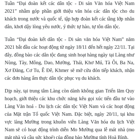
Tuần “Đại đoàn kết các dân tộc - Di sản Văn hóa Việt Nam
2021”
nhằm góp phần
giới thiệu văn hóa các dân tộc cho du
khách trong nước và quốc tế,
tập hợp đoàn kết các tầng lớp nhân
dân, khơi dậy lòng yêu nước, ý thức tự hào, tự tôn dân tộc
.
Tuần “Đại đoàn kết dân tộc - Di sản văn hóa Việt Nam” năm
2021 bắt đầu các hoạt động từ ngày 18/11 đến hết ngày 22/11. Tại
đây, đồng bào các dân tộc đang
sinh
hoạt hàng ngày tại Làng như
Nùng, Tày, Mông, Dao, Mường, Thái, Khơ Mú, Tà Ôi, Ba Na,
Xơ Đăng, Cơ Tu, Ê Đê, Khmer sẽ mở cửa đón tiếp khách, nhận
các đơn hàng ẩm thực dân tộc phục vụ du khách.
Dịp này, tại trung tâm Làng còn dành không gian Triển lãm Quy
hoạch, giới thiệu các khu chức năng kêu gọi xúc tiến đầu tư vào
Làng Văn hoá - Du lịch các dân tộc Việt Nam và các hoạt động
của Mặt trận Tổ quốc Việt Nam. Đặc biệt, ngày 20/11, tại khu
vực làng Mường trong khuôn viên Làng Văn hóa du lịch Việt
Nam sẽ có hoạt động trình diễn Mo Mường qua lễ mát nhà (mo
mát nhà và cầu sức khoẻ) của đồng bào Mường tỉnh Hoà Bình.