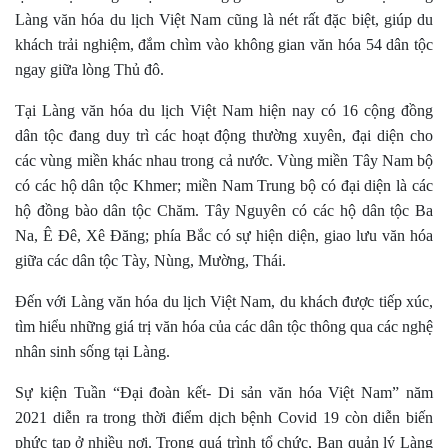
L
àng văn hóa du lịch Việt Nam
cũng là nét rất đặc biệt, giúp du
khách trải nghiệm, đắm chìm vào không gian văn hóa 54 dân tộc
ngay giữa lòng Thủ đô
.
T
ại Làng văn hóa du lịch Việt Nam
hiện nay có 16 cộng đồng
dân tộc
đang duy trì các hoạt động thường xuyên,
đại diện cho
các vùng miền khác nhau
trong cả nước
.
V
ùng miền Tây
Nam bộ
có
các hộ
dân tộc Khme
r;
miề
n Nam Trung
b
ộ có
đại diện là các
hộ đồng bào d
ân tộc Chăm
.
Tây Nguyên có
các hộ
dân tộc Ba
Na
,
Ê
Đ
ê
, Xê Đăng;
phía Bắc có
sự hiện diện, giao lưu văn hóa
giữa các
dân tộc Tày, Nùng
,
Mường
,
Thái.
Đến với Làng văn hóa du lịch Việt Nam, du khách
được
tiếp xúc,
tìm hiểu
những giá trị văn hóa của
các
dân tộc
thông qua các nghệ
nhân sinh sống tại Làng.
Sự kiện
T
uần
“Đ
ại đoàn kết
- D
i sản văn hóa Việt Nam
”
năm
2021
diễn ra trong thời điểm dịch bệnh Covid 19 còn diễn biến
phức tạp ở nhiều nơi.
Trong quá trình tổ chức
, Ban quản lý Làng