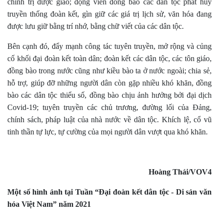
chính trị được giao; động viên đồng bào các dân tộc phát huy
truyền thống đoàn kết, gìn giữ các giá trị lịch sử, văn hóa đang
được lưu giữ bằng trí nhớ, bằng chữ viết của các dân tộc.
Bên cạnh đó, đ
ẩy mạnh công tác tuyên truyền, mở rộng và củng
cố khối đại đoàn kết toàn dân; đoàn kết các dân tộc, các tôn giáo,
đồng bào trong nước cũng như kiều bào ta ở nước ngoài; chia sẻ,
hỗ trợ, giúp đỡ những người dân còn gặp nhiều khó khăn, đồng
bào các dân tộc thiểu số, đồng bào chịu ảnh hưởng bởi đại dịch
Covid-19
; t
uyên truyền các chủ trương, đường lối của Đảng,
chính sách, pháp luật của nhà nước về dân tộc. Khích lệ, cổ vũ
tinh thần tự lực, tự cường của mọi người dân vượt qua khó khăn.
Hoàng Thái/VOV4
Một số hình ảnh tại Tuần “Đại đoàn kết dân tộc - Di sản văn
hóa Việt Nam” năm 2021