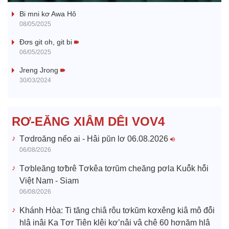
Bi mni kơ Awa Hô
y
08/05/2025
V
Đơs git oh, git bi
06/05/2025
i
Jreng Jrong
30/03/2024
d
e
RƠ-EĂNG XIÂM DÊI VOV4
o
Tơdroăng nếo ai - Hâi pŭn lơ 06.08.2026
06/08/2026
Tơbleăng tơƀrê Tơkêa tơrŭm cheăng pơla Kuô̆k hô̆i
Việt Nam - Siam
06/08/2026
Khánh Hòa: Ti tăng chiâ rôu tơkŭm kơxêng kiâ mô đô̆i
hlâ inâi Ka Tơr Tiên klêi kơ’nâi vâ chê 60 hơnăm hlâ