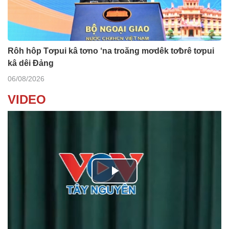
Rôh hôp Tơpui kâ tơno ‘na troăng mơdêk tơƀrê tơpui
kâ dêi Đảng
06/08/2026
VIDEO
P
l
Ba ối dê̆ Dam Teang
a