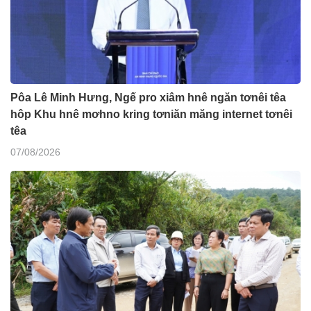
Pôa Lê Minh Hưng, Ngế pro xiâm hnê ngăn tơnêi têa
hôp Khu hnê mơhno kring tơniăn măng internet tơnêi
têa
07/08/2026