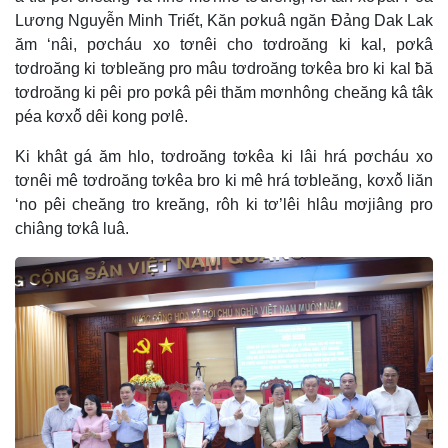
Lương Nguyễn Minh Triết, Kăn pơkuâ ngăn Đảng Dak Lak
ăm ‘nâi, pơcháu xo tơnêi cho tơdroăng ki kal, pơkâ
tơdroăng ki tơbleăng pro mâu tơdroăng tơkêa bro ki kal ƀă
tơdroăng ki pêi pro pơkâ pêi thăm mơnhông cheăng kâ tâk
péa kơxô̆ dêi kong pơlê.
Ki khât gá ăm hlo, tơdroăng tơkêa ki lâi hrá pơcháu xo
tơnêi mê tơdroăng tơkêa bro ki mê hrá tơbleăng, kơxô̆ liăn
‘no pêi cheăng tro kreăng, rôh ki tơ’lêi hlâu mơjiâng pro
chiâng tơkâ luâ.