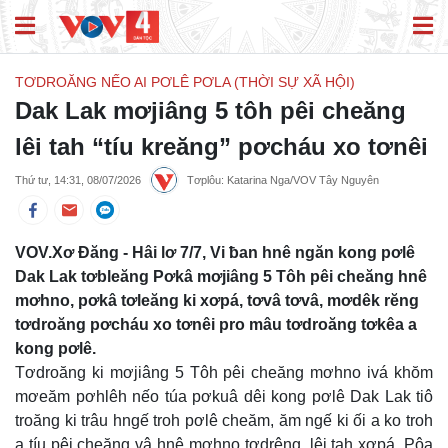
TƠDROĂNG NẾO AI PƠLÊ PƠLA (THỜI SỰ XÃ HỘI)
Dak Lak mơjiâng 5 tôh pêi cheăng
lêi tah “tíu kreăng” pơcháu xo tơnêi
Thứ tư, 14:31, 08/07/2026
Tơplôu: Katarina Nga/VOV Tây Nguyên
VOV.Xơ Đăng - Hâi lơ 7/7, Vi ƀan hnê ngăn kong pơlê
Dak Lak tơbleăng Pơkâ mơjiâng 5 Tôh pêi cheăng hnê
mơhno, pơkâ tơleăng ki xơpá, tơvâ tơvâ, mơdêk rĕng
tơdroăng pơcháu xo tơnêi pro mâu tơdroăng tơkêa a
kong pơlê.
Tơdroăng ki mơjiâng 5 Tôh pêi cheăng mơhno ivá khŏm
mơeăm pơhlêh nếo túa pơkuâ dêi kong pơlê Dak Lak tiô
troăng ki trâu hngế troh pơlê cheăm, ăm ngế ki ối a ko troh
a tíu pêi cheăng vâ hnê mơhno tơdrêng, lêi tah xơpá. Pôa