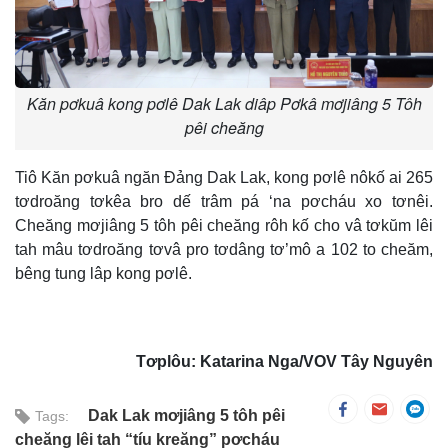
Kăn pơkuâ kong pơlê Dak Lak diâp Pơkâ mơjiâng 5 Tôh
pêi cheăng
Tiô Kăn pơkuâ ngăn Đảng Dak Lak, kong pơlê nôkố ai 265
tơdroăng tơkêa bro dế trâm pá ‘na pơcháu xo tơnêi.
Cheăng mơjiâng 5 tôh pêi cheăng rôh kố cho vâ tơkŭm lêi
tah mâu tơdroăng tơvâ pro tơdâng tơ’mô a 102 to cheăm,
bêng tung lâp kong pơlê.
Tơplôu: Katarina Nga/VOV Tây Nguyên
Dak Lak mơjiâng 5 tôh pêi
Tags:
cheăng lêi tah “tíu kreăng” pơcháu