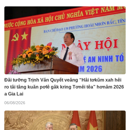
Đăi tươ̆ng Trịnh Văn Quyết veăng “Hâi tơkŭm xah hêi
ro tâi tâng kuăn pơlê gâk kring Tơnêi têa” hơnăm 2026
a Gia Lai
06/08/2026