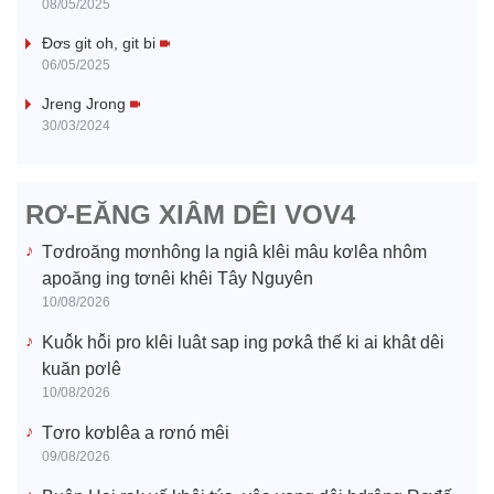
y
08/05/2025
V
Đơs git oh, git bi
06/05/2025
i
Jreng Jrong
30/03/2024
d
e
RƠ-EĂNG XIÂM DÊI VOV4
o
Tơdroăng mơnhông la ngiâ klêi mâu kơlêa nhôm
apoăng ing tơnêi khêi Tây Nguyên
10/08/2026
Kuô̆k hô̆i pro klêi luât sap ing pơkâ thế ki ai khât dêi
kuăn pơlê
10/08/2026
Tơro kơblêa a rơnó mêi
09/08/2026