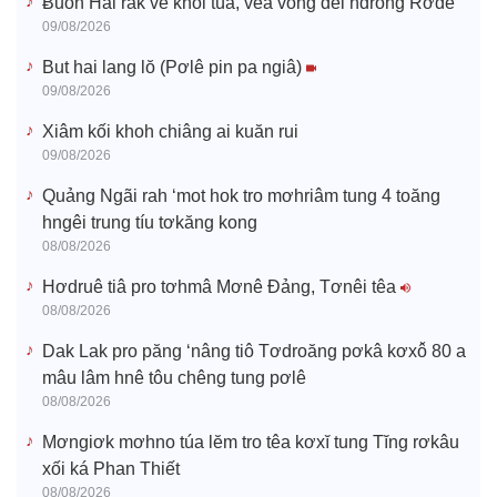
Ƀuôn Hai rak vế khôi túa, vêa vong dêi hdrông Rơđế
09/08/2026
But hai lang lŏ (Pơlê pin pa ngiâ)
09/08/2026
Xiâm kối khoh chiâng ai kuăn rui
09/08/2026
Quảng Ngãi rah ‘mot hok tro mơhriâm tung 4 toăng
hngêi trung tíu tơkăng kong
08/08/2026
Hơdruê tiâ pro tơhmâ Mơnê Đảng, Tơnêi têa
08/08/2026
Dak Lak pro păng ‘nâng tiô Tơdroăng pơkâ kơxô̆ 80 a
mâu lâm hnê tôu chêng tung pơlê
08/08/2026
Mơngiơk mơhno túa lĕm tro têa kơxĭ tung Tĭng rơkâu
xối ká Phan Thiết
08/08/2026