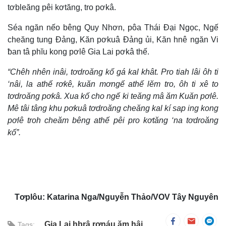
tơbleăng pêi kơtăng, tro pơkâ.
Séa ngăn nếo bêng Quy Nhơn, pôa Thái Đại Ngọc, Ngế
cheăng tung Đảng, Kăn pơkuâ Đảng ủi, Kăn hnê ngăn Vi
ƀan tâ phĭu kong pơlê Gia Lai pơkâ thế.
“Chêh nhên inâi, tơdroăng kố gá kal khât. Pro tiah lâi ôh ti
‘nâi, la athế rơkê, kuăn mơngế athế lĕm tro, ôh ti xê to
tơdroăng pơkâ. Xua kố cho ngế ki teăng mâ ăm Kuăn pơlê.
Mê tâi tâng khu pơkuâ tơdroăng cheăng kal kí sap ing kong
pơlê troh cheăm bêng athế pêi pro kơtăng ‘na tơdroăng
kố”.
Tơplôu: Katarina Nga/Nguyễn Thảo/VOV Tây Nguyên
Gia Lai hbrâ rơnáu ăm hâi
Tags: