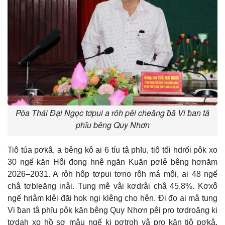
Pôa Thái Đại Ngọc tơpui a rôh pêi cheăng ƀă Vi ƀan tâ
phĭu bêng Quy Nhơn
Tiô túa pơkâ, a bêng kô ai 6 tíu tâ phĭu, tiô tối hdrối pôk xo
30 ngế kăn Hô̆i đong hnê ngăn Kuăn pơlê bêng hơnăm
2026–2031. A rôh hôp tơpui tơno rôh má môi, ai 48 ngế
châ tơbleăng inâi. Tung mê vâi kơdrâi châ 45,8%. Kơxô̆
ngế hriâm klêi đăi hok ngi klêng cho hên. Đi đo ai mâ tung
Vi ƀan tâ phĭu pôk kăn bêng Quy Nhơn pêi pro tơdroăng ki
tơdah xo hồ sơ mâu ngế ki pơtroh vâ pro kăn tiô pơkâ,