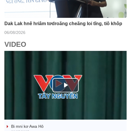
Dak Lak hnê hriâm tơdroăng cheăng loi tĭng, tiô khôp
06/08/2026
VIDEO
P
l
Ba ối dê̆ Dam Teang
a
Bi mni kơ Awa Hô