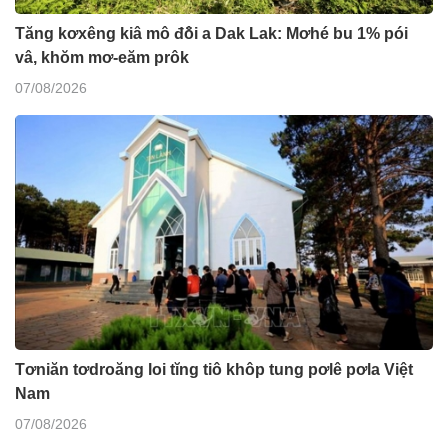
Tăng kơxêng kiâ mô đô̆i a Dak Lak: Mơhé bu 1% pói
vâ, khŏm mơ-eăm prôk
07/08/2026
Tơniăn tơdroăng loi tĭng tiô khôp tung pơlê pơla Việt
Nam
07/08/2026