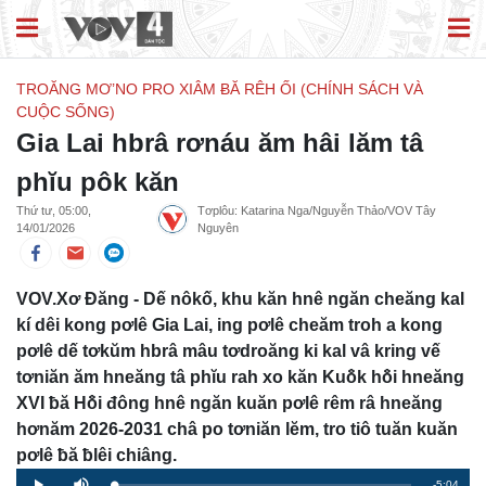
TROĂNG MƠ’NO PRO XIÂM ɃĂ RÊH ỐI (CHÍNH SÁCH VÀ
CUỘC SỐNG)
Gia Lai hbrâ rơnáu ăm hâi lăm tâ
phĭu pôk kăn
Thứ tư, 05:00,
Tơplôu: Katarina Nga/Nguyễn Thảo/VOV Tây
14/01/2026
Nguyên
VOV.Xơ Đăng - Dế nôkố, khu kăn hnê ngăn cheăng kal
kí dêi kong pơlê Gia Lai, ing pơlê cheăm troh a kong
pơlê dế tơkŭm hbrâ mâu tơdroăng ki kal vâ kring vế
tơniăn ăm hneăng tâ phĭu rah xo kăn Kuô̆k hô̆i hneăng
XVI ƀă Hô̆i đông hnê ngăn kuăn pơlê rêm râ hneăng
hơnăm 2026-2031 châ po tơniăn lĕm, tro tiô tuăn kuăn
pơlê ƀă ƀlêi chiâng.
Remaining
-5:04