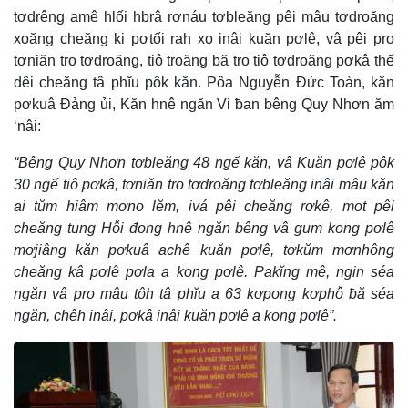
tơdrêng amê hlối hbrâ rơnáu tơbleăng pêi mâu tơdroăng
xoăng cheăng ki pơtối rah xo inâi kuăn pơlê, vâ pêi pro
tơniăn tro tơdroăng, tiô troăng ƀă tro tiô tơdroăng pơkâ thế
dêi cheăng tâ phĭu pôk kăn. Pôa Nguyễn Đức Toàn, kăn
pơkuâ Đảng ủi, Kăn hnê ngăn Vi ƀan bêng Quy Nhơn ăm
‘nâi:
“Bêng Quy Nhơn tơbleăng 48 ngế kăn, vâ Kuăn pơlê pôk
30 ngế tiô pơkâ, tơniăn tro tơdroăng tơbleăng inâi mâu kăn
ai tŭm hiâm mơno lĕm, ivá pêi cheăng rơkê, mot pêi
cheăng tung Hô̆i đong hnê ngăn bêng vâ gum kong pơlê
mơjiâng kăn pơkuâ achê kuăn pơlê, tơkŭm mơnhông
cheăng kâ pơlê pơla a kong pơlê. Pakĭng mê, ngin séa
ngăn vâ pro mâu tôh tâ phĭu a 63 kơpong kơphô̆ ƀă séa
ngăn, chêh inâi, pơkâ inâi kuăn pơlê a kong pơlê”.