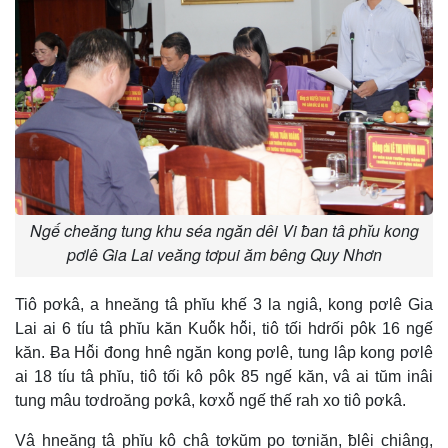
Ngế cheăng tung khu séa ngăn dêi Vi ƀan tâ phĭu kong
pơlê Gia Lai veăng tơpui ăm bêng Quy Nhơn
Tiô pơkâ, a hneăng tâ phĭu khế 3 la ngiâ, kong pơlê Gia
Lai ai 6 tíu tâ phĭu kăn Kuô̆k hô̆i, tiô tối hdrối pôk 16 ngế
kăn. Ƀa Hô̆i đong hnê ngăn kong pơlê, tung lâp kong pơlê
ai 18 tíu tâ phĭu, tiô tối kô pôk 85 ngế kăn, vâ ai tŭm inâi
tung mâu tơdroăng pơkâ, kơxô̆ ngế thế rah xo tiô pơkâ.
Vâ hneăng tâ phĭu kô châ tơkŭm po tơniăn, ƀlêi chiâng,