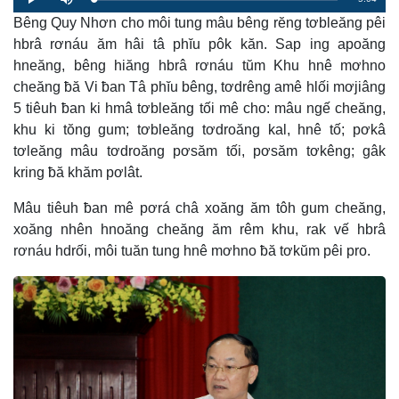
Loaded
:
Progress
:
Play
Mute
0%
0%
Bêng Quy Nhơn cho môi tung mâu bêng rĕng tơbleăng pêi
Time
hbrâ rơnáu ăm hâi tâ phĭu pôk kăn. Sap ing apoăng
hneăng, bêng hiăng hbrâ rơnáu tŭm Khu hnê mơhno
cheăng ƀă Vi ƀan Tâ phĭu bêng, tơdrêng amê hlối mơjiâng
5 tiêuh ƀan ki hmâ tơbleăng tối mê cho: mâu ngế cheăng,
khu ki tŏng gum; tơbleăng tơdroăng kal, hnê tố; pơkâ
tơleăng mâu tơdroăng pơsăm tối, pơsăm tơkêng; gâk
kring ƀă khăm pơlât.
Mâu tiêuh ƀan mê pơrá châ xoăng ăm tôh gum cheăng,
xoăng nhên hnoăng cheăng ăm rêm khu, rak vế hbrâ
rơnáu hdrối, môi tuăn tung hnê mơhno ƀă tơkŭm pêi pro.