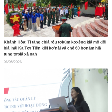
Khánh Hòa: Ti tăng chiâ rôu tơkŭm kơxêng kiâ mô đô̆i
hlâ inâi Ka Tơr Tiên klêi kơ’nâi vâ chê 60 hơnăm hlâ
tung tơplâ xâ nah
06/08/2026