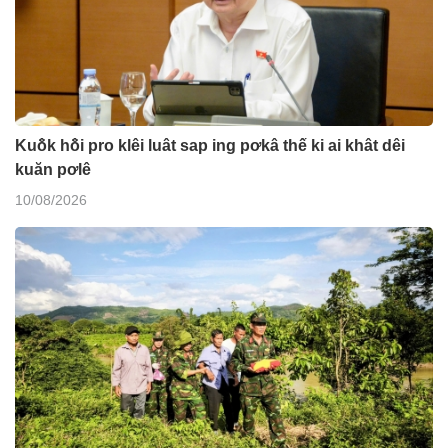
Kuô̆k hô̆i pro klêi luât sap ing pơkâ thế ki ai khât dêi
kuăn pơlê
10/08/2026