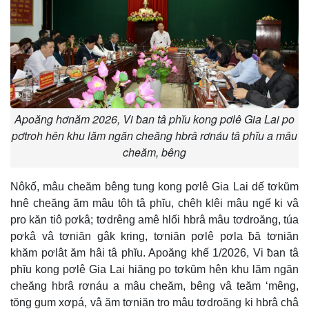
Apoăng hơnăm 2026, Vi ƀan tâ phĭu kong pơlê Gia Lai po
pơtroh hên khu lăm ngăn cheăng hbrâ rơnáu tâ phĭu a mâu
cheăm, bêng
Nôkố, mâu cheăm bêng tung kong pơlê Gia Lai dế tơkŭm
hnê cheăng ăm mâu tôh tâ phĭu, chêh klêi mâu ngế ki vâ
pro kăn tiô pơkâ; tơdrêng amê hlối hbrâ mâu tơdroăng, túa
pơkâ vâ tơniăn gâk kring, tơniăn pơlê pơla ƀă tơniăn
khăm pơlât ăm hâi tâ phĭu. Apoăng khế 1/2026, Vi ƀan tâ
phĭu kong pơlê Gia Lai hiăng po tơkŭm hên khu lăm ngăn
cheăng hbrâ rơnáu a mâu cheăm, bêng vâ teăm ‘mêng,
tŏng gum xơpá, vâ ăm tơniăn tro mâu tơdroăng ki hbrâ châ