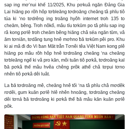
sap ing mơ’nui khế 11/2025, Khu pơkuâ ngăn Đảng Gia
Lai hiăng po rôh hôp tơbleăng tơdroăng cheăng tâ phĭu tiô
túa ki ‘no tơdrêng ing troăng hyôh internet troh 135 to
cheăm, bêng. Troh nôkố, mâu tíu tơkŭm po tâ phĭu sap ing
râ kong pơlê troh cheăm bêng hiăng châ séa ngăn tŭm, vâ
ăm tơniăn, tơdâng tung hnê mơhno ƀă tơkŭm pêi pro. Khu
ki ai mâ đi đo Vi ƀan Măt trâ̆n Tơnêi têa Việt Nam kong plê
hiăng po mâu rôh hôp hnê tơdroăng cheăng ‘na cheăng
tơbleăng ngế ki vâ pro kăn, môi tuăn tiô pơkâ, tơdroăng kal
ƀă pơkâ thế mâu hvêa chêng prôk athế châ tơpui tơno
nhên tiô pơkâ dêi luât.
La ƀă tơdroăng mê, cheăng hnê tối ‘na tâ phĭu châ mơdêk
rơdêi, gum kuăn pơlê hlê nhên hnoăng, tơdroăng cheăng
dêi tơná ƀă tơdroăng ki pơkâ thế ƀă mâu kăn kuăn pơlê
pôk.