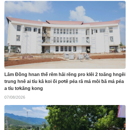
Lâm Đồng hnan thế rêm hâi rĕng pro klêi 2 toăng hngêi
trung hnê ai tíu kâ koi ối pơtê péa râ má môi ƀă má péa
a tíu tơkăng kong
07/08/2026