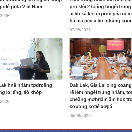
pơlê pơla Việt Nam
pro klêi 2 toăng hngêi trung
ai tíu kâ koi ối pơtê péa râ 
/2026
ƀă má péa a tíu tơkăng kon
07/08/2026
Lak hnê hriâm tơdroăng
Dak Lak, Gia Lai xing xoăng
g loi tĭng, tiô khôp
rế lĕm hngêi trung hriâm, tơ
cheăng mơhriâm ăm hok tr
/2026
kơpong kơtiê xơpá
05/08/2026