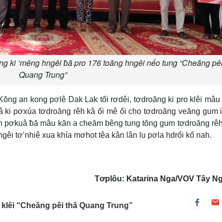
ng ki ‘mêng hngêi ƀă pro 176 toăng hngêi nếo tung “Cheăng pêi
Quang Trung”
ng an kong pơlê Dak Lak tối rơdêi, tơdroăng ki pro klêi mâu
djâ ki pơxúa tơdroăng rêh kâ ối mê ối cho tơdroăng veăng gum 
 pơkuâ ƀă mâu kăn a cheăm bêng tung tŏng gum tơdroăng rêh
gêi tơ’nhiê xua khía mơhot têa kân lân lu pơla hdrối kố nah.
Tơplôu: Katarina Nga/VOV Tây N
 klêi “Cheăng pêi thâ Quang Trung”