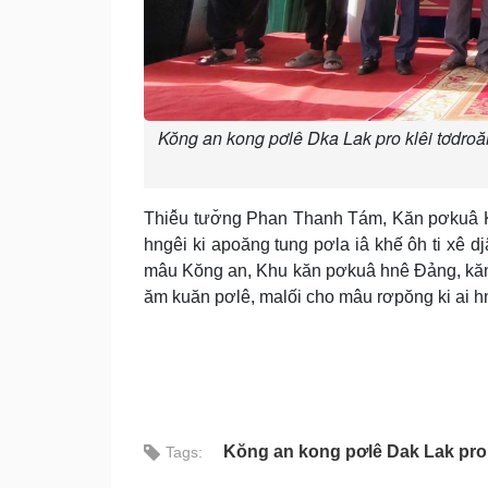
Kŏng an kong pơlê Dka Lak pro klêi tơdroă
Thiê̆u tươ̆ng Phan Thanh Tám, Kăn pơkuâ Kŏ
hngêi ki apoăng tung pơla iâ khế ôh ti xê 
mâu Kŏng an, Khu kăn pơkuâ hnê Đảng, kăn
ăm kuăn pơlê, malối cho mâu rơpŏng ki ai hn
Kŏng an kong pơlê Dak Lak pro
Tags: