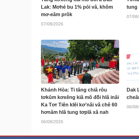
Lak: Mơhé bu 1% pói vâ, khŏm
tung 
mơ-eăm prôk
07/08
07/08/2026
Khánh Hòa: Ti tăng chiâ rôu
Dak 
tơkŭm kơxêng kiâ mô đô̆i hlâ inâi
cheăn
Ka Tơr Tiên klêi kơ’nâi vâ chê 60
06/08
hơnăm hlâ tung tơplâ xâ nah
06/08/2026