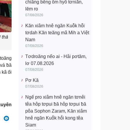
chiâng bêng ôm hyô tơniăn,
lĕm ro
07/08/2026
Kăn xiâm hnê ngăn Kuô̆k hô̆i
tơdah Kăn teăng mâ Mih a Việt
 thâ
Nam
07/08/2026
Tơdroăng nếo ai - Hâi pơtăm,
 toăng
lơ 07.08.2026
ivá ƀă
07/08/2026
 kâ ối
Pơ Kă
07/08/2026
Ngế pro xiâm hnê ngăn tơnêi
têa hôp tơpui ƀă hôp tơpui ƀă
guyên
pôa Sophon Zaram, Kăn xiâm
hnê ngăn Kuô̆k hô̆i kong têa
Siam