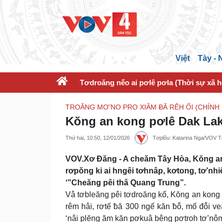
Việt
Tày -
Tơdroăng nếo ai pơlê pơla (Thời sự xã h
TROĂNG MƠ’NO PRO XIÂM ɃĂ RÊH ỐI (CHÍNH
Kŏng an kong pơlê Dak Lak
Thứ hai, 10:50, 12/01/2026
Tơplôu: Katarina Nga/VOV 
VOV.Xơ Đăng - A cheăm Tây Hòa, Kŏng a
rơpŏng ki ai hngêi tơhnâp, kơtong, tơ’nhi
‘”Cheăng pêi thâ Quang Trung”.
Vâ tơbleăng pêi tơdroăng kố, Kŏng an kong 
rêm hâi, rơtế ƀă 300 ngế kăn ƀô̆, mố đô̆i 
‘nâi plĕng ăm kăn pơkuâ bêng pơtroh tơ’nô