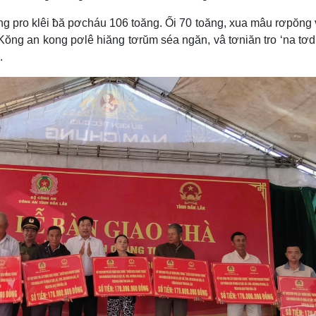
ăng pro klêi ƀă pơcháu 106 toăng. Ối 70 toăng, xua mâu rơpŏng 
 Kŏng an kong pơlê hiăng tơrŭm séa ngăn, vâ tơniăn tro ‘na tơ
.