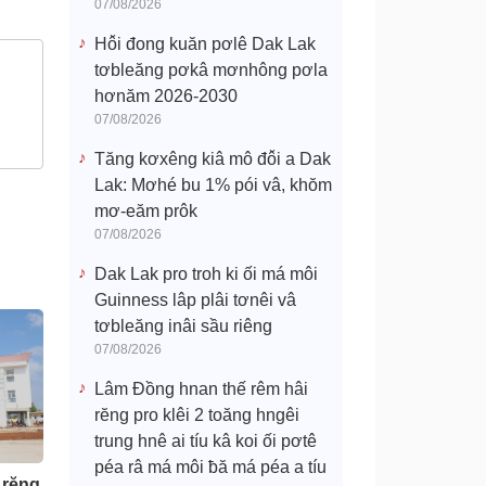
07/08/2026
Hô̆i đong kuăn pơlê Dak Lak
tơbleăng pơkâ mơnhông pơla
hơnăm 2026-2030
07/08/2026
Tăng kơxêng kiâ mô đô̆i a Dak
Lak: Mơhé bu 1% pói vâ, khŏm
mơ-eăm prôk
07/08/2026
Dak Lak pro troh ki ối má môi
Guinness lâp plâi tơnêi vâ
tơbleăng inâi sầu riêng
07/08/2026
Lâm Đồng hnan thế rêm hâi
rĕng pro klêi 2 toăng hngêi
trung hnê ai tíu kâ koi ối pơtê
péa râ má môi ƀă má péa a tíu
 rĕng