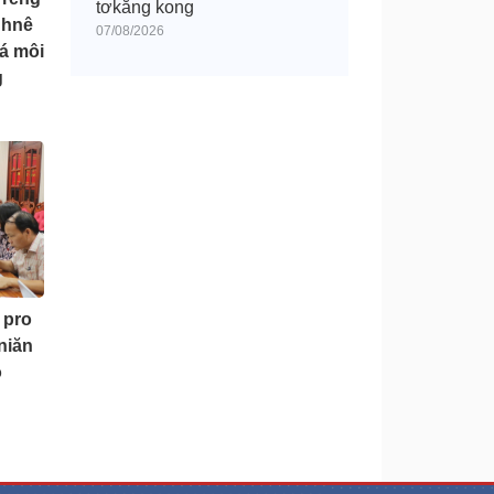
tơkăng kong
 hnê
07/08/2026
má môi
g
 pro
niăn
o