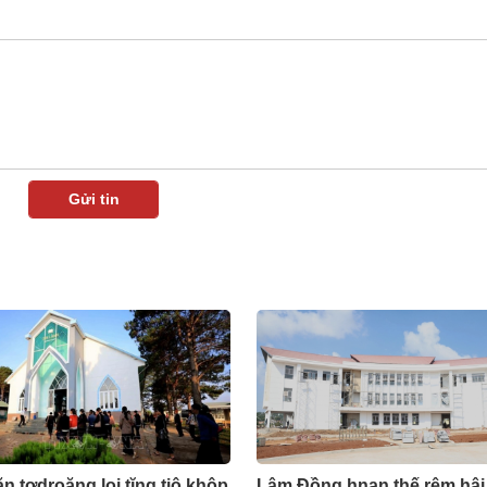
n tơdroăng loi tĭng tiô khôp
Lâm Đồng hnan thế rêm hâi