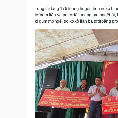
Tung tâi tâng 176 toăng hngêi, troh nôkố hi
tơ’nôm liăn vâ po rơdâ, ‘mêng pro hngêi ối,
ki gum mơngế, tro kơxô̆ liăn ƀă tơdroăng pro