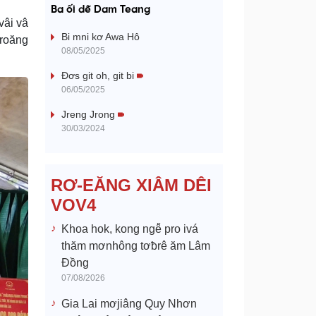
a
Ba ối dê̆ Dam Teang
vâi vâ
y
Bi mni kơ Awa Hô
droăng
08/05/2025
V
Đơs git oh, git bi
06/05/2025
i
Jreng Jrong
d
30/03/2024
e
RƠ-EĂNG XIÂM DÊI
o
VOV4
Khoa hok, kong ngê̆ pro ivá
thăm mơnhông tơƀrê ăm Lâm
Đồng
07/08/2026
Gia Lai mơjiâng Quy Nhơn