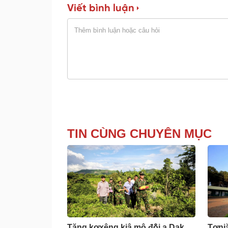
Viết bình luận
TIN CÙNG CHUYÊN MỤC
Tăng kơxêng kiâ mô đô̆i a Dak
Tơniă