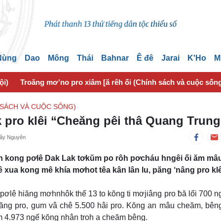
 Nùng
Dao
Mông
Thái
Bahnar
Ê đê
Jarai
K'Ho
M
ội)
Troăng mơ’no pro xiâm [ă rêh ối (Chính sách và cuộc sốn
 SÁCH VÀ CUỘC SỐNG)
 pro klêi “Cheăng pêi thâ Quang Trung
Tây Nguyên
n kong pơlê Dak Lak tơkŭm po rôh pơcháu hngêi ối ăm mâ
ê xua kong mê khía mơhot têa kân lân lu, păng ‘nâng pro klê
pơlê hiăng mơhnhôk thế 13 to kŏng ti mơjiâng pro ƀă lối 700 n
veăng pro, gum vâ chê 5.500 hâi pro. Kŏng an mâu cheăm, bên
m 4.973 ngế kŏng nhân troh a cheăm bêng.