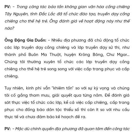
PV:
-
Trong công tác bảo tồn không gian văn hóa cồng chiêng
Tây Nguyên, tỉnh Đắc Lắc đã tổ chức đào tạo, truyền dạy cồng
chiêng cho thế hệ trẻ. Ông đánh giá về hoạt động này như thế
nào?
Ông Đặng Gia Duẩn:
- Nhiều địa phương đã chủ động tổ chức
các lớp truyền dạy cồng chiêng và lớp truyền dạy sử thi, như
thành phố Buôn Ma Thuột, huyện Krông Bông, Chư Mgar…
Chúng tôi thường xuyên tổ chức các lớp truyền dạy cồng
chiêng cho thế hệ trẻ song song với việc cấp trang phục và cấp
chiêng.
Tuy nhiên, kinh phí vẫn "khiêm tốn" so với sự kỳ vọng và chúng
tôi cố gắng tham mưu, giải quyết qua từng năm. Để đánh giá
sát thực việc tổ chức các lớp, kể cả việc cấp chiêng, cấp trang
phục cho đồng bào dân tộc thiểu số thì còn ít so với nhu cầu
thực tế và chưa đảm bảo kế hoạch đề ra.
PV:
- Mặc dù chính quyền địa phương đã quan tâm đến công tác