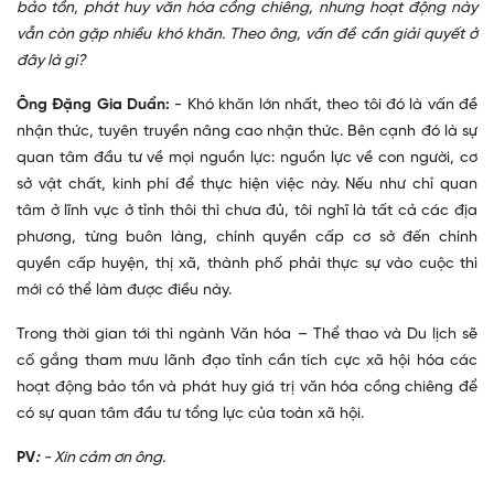
bảo tồn, phát huy văn hóa cồng chiêng, nhưng hoạt động này
vẫn còn gặp nhiều khó khăn. Theo ông, vấn đề cần giải quyết ở
đây là gì?
Ông Đặng Gia Duẩn:
- Khó khăn lớn nhất, theo tôi đó là vấn đề
nhận thức, tuyên truyền nâng cao nhận thức. Bên cạnh đó là sự
quan tâm đầu tư về mọi nguồn lực: nguồn lực về con người, cơ
sở vật chất, kinh phí để thực hiện việc này. Nếu như chỉ quan
tâm ở lĩnh vực ở tỉnh thôi thì chưa đủ, tôi nghĩ là tất cả các địa
phương, từng buôn làng, chính quyền cấp cơ sở đến chính
quyền cấp huyện, thị xã, thành phố phải thực sự vào cuộc thì
mới có thể làm được điều này.
Trong thời gian tới thì ngành Văn hóa – Thể thao và Du lịch sẽ
cố gắng tham mưu lãnh đạo tỉnh cần tích cực xã hội hóa các
hoạt động bảo tồn và phát huy giá trị văn hóa cồng chiêng để
có sự quan tâm đầu tư tổng lực của toàn xã hội.
PV
:
- Xin cảm ơn ông.