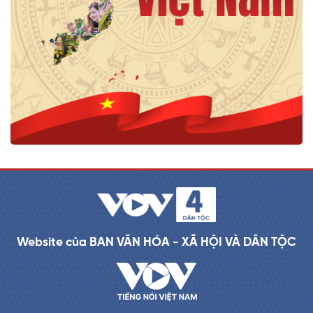
Website của BAN VĂN HÓA - XÃ HỘI VÀ DÂN TỘC