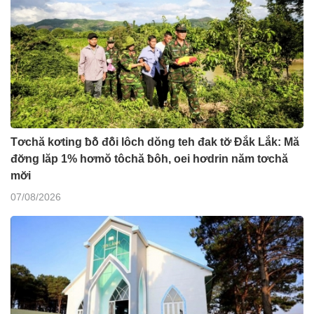
Tơchă kơting ƀô̆ đô̆i lôch dŏng teh đak tơ̆ Đắk Lắk: Mă
đơ̆ng lăp 1% hơmŏ tôchă ƀôh, oei hơdrin năm tơchă
mơ̆i
07/08/2026