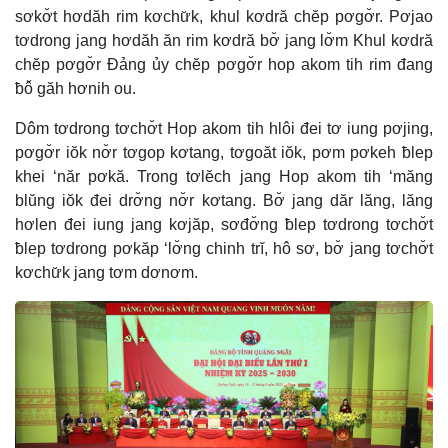
sơkơ̆t hơdăh rim kơchư̆k, khul kơdră chĕp pơgơ̆r. Pơjao
tơdrong jang hơdăh ăn rim kơdră bơ̆ jang lơ̆m Khul kơdră
chĕp pơgơ̆r Đảng ủy chĕp pơgơ̆r hop akom tih rim đang
ƀô̆ găh hơnih ou.
Dôm tơdrong tơchơ̆t Hop akom tih hlôi đei tơ iung pơjing,
pơgơ̆r iŏk nơ̆r tơgop kơtang, tơgoăt iŏk, pơm pơkeh ƀlep
khei ‘năr pơkă. Trong tơlĕch jang Hop akom tih ‘măng
blŭng iŏk đei drơ̆ng nơ̆r kơtang. Bơ̆ jang dăr lăng, lăng
hơlen đei iung jang kơjăp, sơđơ̆ng ƀlep tơdrong tơchơ̆t
ƀlep tơdrong pơkăp ‘lơ̆ng chinh trĭ, hô sơ, bơ̆ jang tơchơ̆t
kơchư̆k jang tơm dơnơm.