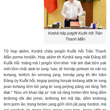
Kơdră hĕp pơgơ̆r Kuô̆k hô̆i Trần
Thanh Mẫn
Tơ̆ hop akŏm, Kơdră chĕp pơgơ̆r Kuô̆k hô̆i Trần Thanh
Mẫn pơma hơdăh, Hop akŏm tih Kơdră tang măt Đảng ƀô̆
Kuô̆k hô̆i ‘măng mă I pơgơ̆r lơ̆m khei ‘năr teh đak bơ̆n yak
mơ̆t lơ̆m chăl atok tơ iung ‘nao, tơ̆ hơnăp pơkoel roi năr roi
kơtang, tơlĕch ăn sơnong jang, hơnăp jang tih tên hăm
Đảng ủy Kuô̆k hô̆i, tơgop pơjing hơyak kơtang atŏk tơ iung
pran kơtang lơ̆m bơ̆ jang tơ iung pơjing păng vei lăng Teh
đak.“ ‘Nou ưh khan lăp jơ ‘năr vă lăng hơlen tôm tong dôm
tơdrong iŏk đei jơnei, tơdrong tim mă lăp, dôm tơdrong
tơm pơm ăn, trong hơlen jang gơ̆h lơ̆m jăl jang hơdrol, mă