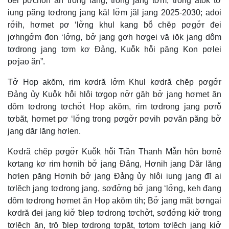
oei pơchoh ăn trong lăng, trong jang tơm, trong atŏk tơ
iung păng tơdrong jang kăl lơ̆m jăl jang 2025-2030; adoi
rơ̆ih, hơmet pơ ‘lơ̆ng khul kang ƀô̆ chĕp pơgơ̆r đei
jơhngơ̆m đon ‘lơ̆ng, bơ̆ jang gơh hơgei vă iŏk jang dôm
tơdrong jang tơm kơ Đảng, Kuô̆k hô̆i păng Kon pơlei
pơjao ăn”.
Tơ̆ Hop akŏm, rim kơdră lơ̆m Khul kơdră chĕp pơgơ̆r
Đảng ủy Kuô̆k hô̆i hlôi tơgop nơ̆r găh bơ̆ jang hơmet ăn
dôm tơdrong tơchơ̆t Hop akŏm, rim tơdrong jang pơrô̆
tơbăt, hơmet pơ ‘lơ̆ng trong pơgơ̆r pơvih pơvăn păng bơ̆
jang dăr lăng hơlen.
Kơdră chĕp pơgơ̆r Kuô̆k hô̆i Trần Thanh Mẫn hôn bơnê
kơtang kơ rim hơnih bơ̆ jang Đảng, Hơnih jang Dăr lăng
hơlen păng Hơnih bơ̆ jang Đảng ủy hlôi iung jang đĭ ai
tơlĕch jang tơdrong jang, sơđơ̆ng bơ̆ jang ‘lơ̆ng, keh đang
dôm tơdrong hơmet ăn Hop akŏm tih; Bơ̆ jang măt bơngai
kơdră đei jang kiơ̆ ƀlep tơdrong tơchơ̆t, sơđơ̆ng kiơ̆ trong
tơlĕch ăn, trŏ ƀlep tơdrong tơpăt, tơtom tơlĕch jang kiơ̆