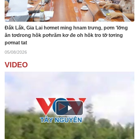
Đắk Lắk, Gia Lai hơmet ming hnam trưng, pơm ‘lơ̆ng
ăn tơdrong hŏk pơhrăm kơ đe oh hŏk tro tơ̆ tơring
pơmat tat
05/08/2026
VIDEO
P
l