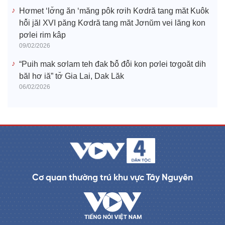
Hơmet ‘lơ̆ng ăn ‘măng pôk rơih Kơdră tang măt Kuôk
hô̆i jăl XVI păng Kơdră tang măt Jơnŭm vei lăng kon
pơlei rim kâp
09/02/2026
“Puih mak sơlam teh đak ƀô̆ đô̆i kon pơlei tơgoăt dih
băl hơ iă” tơ̆ Gia Lai, Dak Lăk
06/02/2026
Cơ quan thường trú khu vực Tây Nguyên