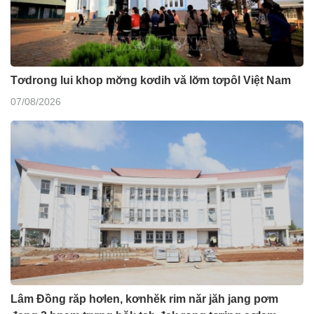
Tơdrong lui khop mơ̆ng kơdih vă lơ̆m tơpôl Việt Nam
07/08/2026
Lâm Đồng răp hơlen, kơnhĕk rim năr jăh jang pơm