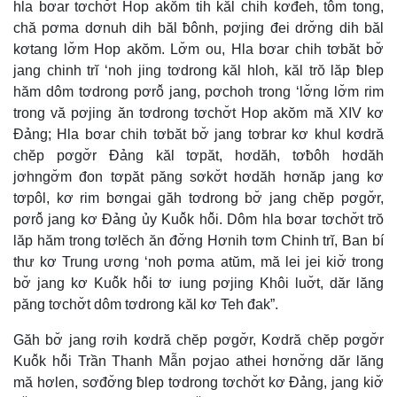
hla bơar tơchơ̆t Hop akŏm tih kăl chih kơđeh, tôm tong,
chă pơma dơnuh dih băl ƀônh, pơjing đei drơ̆ng dih băl
kơtang lơ̆m Hop akŏm. Lơ̆m ou, Hla bơar chih tơbăt bơ̆
jang chinh trĭ ‘noh jing tơdrong kăl hloh, kăl trŏ lăp ƀlep
hăm dôm tơdrong pơrô̆ jang, pơchoh trong ‘lơ̆ng lơ̆m rim
trong vă pơjing ăn tơdrong tơchơ̆t Hop akŏm mă XIV kơ
Đảng; Hla bơar chih tơbăt bơ̆ jang tơbrar kơ khul kơdră
chĕp pơgơ̆r Đảng kăl tơpăt, hơdăh, tơƀôh hơdăh
jơhngơ̆m đon tơpăt păng sơkơ̆t hơdăh hơnăp jang kơ
tơpôl, kơ rim bơngai găh tơdrong bơ̆ jang chĕp pơgơ̆r,
pơrô̆ jang kơ Đảng ủy Kuô̆k hô̆i. Dôm hla bơar tơchơ̆t trŏ
lăp hăm trong tơlĕch ăn đơ̆ng Hơnih tơm Chinh trĭ, Ban bí
thư kơ Trung ương ‘noh pơma atŭm, mă lei jei kiơ̆ trong
bơ̆ jang kơ Kuô̆k hô̆i tơ iung pơjing Khôi luơ̆t, dăr lăng
păng tơchơ̆t dôm tơdrong kăl kơ Teh đak”.
Găh bơ̆ jang rơih kơdră chĕp pơgơ̆r, Kơdră chĕp pơgơ̆r
Kuô̆k hô̆i Trần Thanh Mẫn pơjao athei hơnơ̆ng dăr lăng
mă hơlen, sơđơ̆ng ƀlep tơdrong tơchơ̆t kơ Đảng, jang kiơ̆