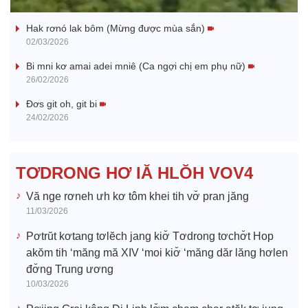
Nhớ bạn
a
Hak rơnó lak bôm (Mừng được mùa sắn)
y
02/03/2026
V
Bi mni kơ amai adei mniê (Ca ngợi chị em phụ nữ)
26/02/2026
i
Đơs git oh, git bi
24/02/2026
d
e
TƠDRONG HƠ IĂ HLŎH VOV4
o
Vă nge rơneh ưh kơ tôm khei tih vơ̆ pran jăng
11/03/2026
Pơtrŭt kơtang tơlĕch jang kiơ̆ Tơdrong tơchơ̆t Hop
akŏm tih ‘măng mă XIV ‘moi kiơ̆ ‘măng dăr lăng hơlen
đơ̆ng Trung ương
10/03/2026