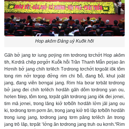
Hop akŏm Đảng uỷ Kuô̆k hô̆i
Găh bơ̆ jang tơ iung pơjing rim tơdrong tơchơ̆t Hop akŏm
tih, Kơdră chĕp pơgơ̆r Kuô̆k hô̆i Trần Thanh Mẫn pơjao ăn
Hơnih bơ̆ jang chih tơlĕch Tơdrong tơchơ̆t tơgoăt iŏk tôm
tong rim nơ̆r tơgop đơ̆ng rim chi ƀô̆, đang ƀô̆, khul joăt
jang, đang viên bơngai jang. Rim hla bơar tơbăt tơdrong
bơ̆ jang đei chih tơlĕch hơdăh găh dôm tơdrong yan ou,
hơlen ƀlep, tôm tong, tơpăt găh tơdrong jang iŏk đei jơnei,
tim mă jơnei, trong lăng kiơ̆ tơƀôh hơdăh lơ̆m jăl jang ou
ki, tơdrong tơm pơm ăn, trong jang kiơ̆ trŏ lăp tơƀôh hơdăh
trong iung jang, tơdrong jang tơm păng tơlĕch ăn trong
jang trŏ lăp, tơpăt ‘lơ̆ng ăn tơdrong jang truh ou kơnh.“Rim