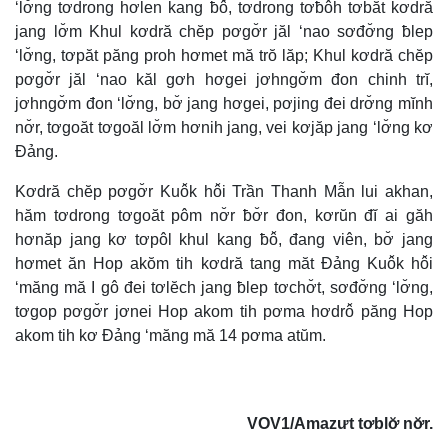
‘lơ̆ng tơdrong hơlen kang ƀô̆, tơdrong tơƀôh tơbăt kơdră
jang lơ̆m Khul kơdră chĕp pơgơ̆r jăl ‘nao sơđơ̆ng ƀlep
‘lơ̆ng, tơpăt păng proh hơmet mă trŏ lăp; Khul kơdră chĕp
pơgơ̆r jăl ‘nao kăl gơh hơgei jơhngơ̆m đon chinh trĭ,
jơhngơ̆m đon ‘lơ̆ng, bơ̆ jang hơgei, pơjing đei drơ̆ng mĭnh
nơ̆r, tơgoăt tơgoăl lơ̆m hơnih jang, vei kơjăp jang ‘lơ̆ng kơ
Đảng.
Kơdră chĕp pơgơ̆r Kuô̆k hô̆i Trần Thanh Mẫn lui akhan,
hăm tơdrong tơgoăt pôm nơ̆r ƀơ̆r đon, kơrŭn đĭ ai găh
hơnăp jang kơ tơpôl khul kang ƀô̆, đang viên, bơ̆ jang
hơmet ăn Hop akŏm tih kơdră tang măt Đảng Kuô̆k hô̆i
‘măng mă I gô đei tơlĕch jang ƀlep tơchơ̆t, sơđơ̆ng ‘lơ̆ng,
tơgop pơgơ̆r jơnei Hop akom tih pơma hơdrô̆ păng Hop
akom tih kơ Đảng ‘măng mă 14 pơma atŭm.
VOV1/Amazưt tơblơ̆ nơ̆r.