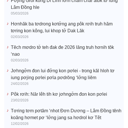
Pơjing Groi kông Di Linh lơ̆m cham char atŏk tơ iung
Lâm Đồng hle
05/03/2026
Hơnhăk ba tơdrong kơtơ̆ng ang pôk rơih truh hăm
tơring kon kông, lui khop tơ̆ Dak Lăk
02/03/2026
Tĕch mơdro tơ̆ teh đak đe 2026 lăng truh hơnih tŏk
‘nao
02/03/2026
Jơhngơ̆m đon lui đơ̆ng kon pơlei - trong kăl hloh tơ
iung pơjing pơlei pơla pơdrŏng ‘lơ̆ng liĕm
24/02/2026
Pôk rơih: Năr lêh tih kơ jơhngơ̆m đon kon pơlei
23/02/2026
Tơring tơm pơtăm ‘nhot Đơn Dương – Lâm Đồng tĕnh
koăng hơmet pơ ‘lơ̆ng jang sa hơdrol kơ Têt
12/02/2026