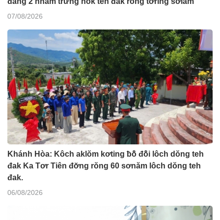
đang 2 hnam trưng hŏk teh đak rong tơring sơlam
07/08/2026
Khánh Hòa: Kôch aklŏm kơting ƀô̆ đô̆i lôch dŏng teh
đak Ka Tơr Tiên đơ̆ng rŏng 60 sơnăm lôch dŏng teh
đak.
06/08/2026