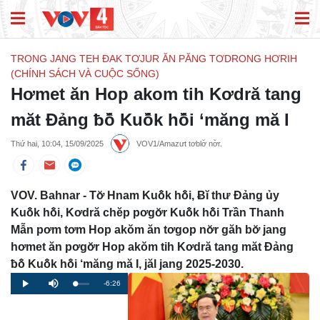
TRONG JANG TEH ĐAK TƠJUR ĂN PĂNG TƠDRONG HƠRIH
(CHÍNH SÁCH VÀ CUỘC SỐNG)
Hơmet ăn Hop akom tih Kơdră tang
măt Đảng ƀô̆ Kuô̆k hô̆i ‘măng mă I
Thứ hai, 10:04, 15/09/2025
VOV1/Amazưt tơblơ̆ nơ̆r.
VOV. Bahnar - Tơ̆ Hnam Kuô̆k hô̆i, Ƀĭ thư Đảng ủy
Kuô̆k hô̆i, Kơdră chĕp pơgơ̆r Kuô̆k hô̆i Trần Thanh
Mẫn pơm tơm Hop akŏm ăn tơgop nơ̆r găh bơ̆ jang
hơmet ăn pơgơ̆r Hop akŏm tih Kơdră tang măt Đảng
ƀô̆ Kuô̆k hô̆i ‘măng mă I, jăl jang 2025-2030.
Remaining
-6:26
Loaded
:
Progress
:
Play
Mute
0%
0%
Time