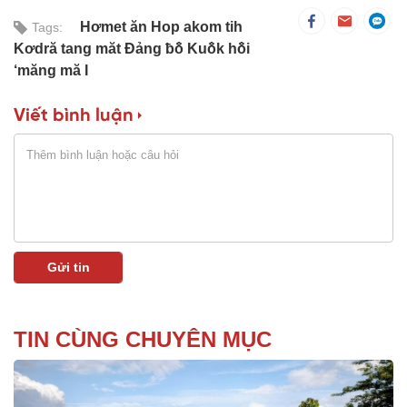
Hơmet ăn Hop akom tih
Tags:
Kơdră tang măt Đảng ƀô̆ Kuô̆k hô̆i
‘măng mă I
Viết bình luận
TIN CÙNG CHUYÊN MỤC