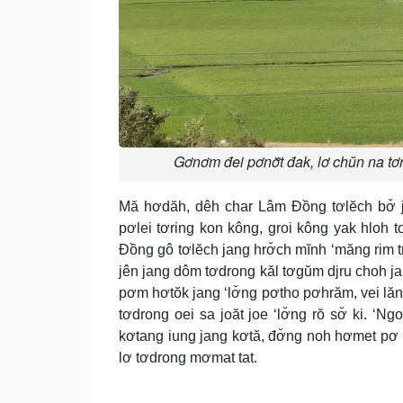
Gơnơm đei pơnơ̆t đak, lơ chŭn na t
Mă hơdăh, dêh char Lâm Đồng tơlĕch bơ̆ j
pơlei tơring kon kông, groi kông yak hloh 
Đồng gô tơlĕch jang hrơ̆ch mĭnh ‘măng rim t
jên jang dôm tơdrong kăl tơgŭm djru choh ja
pơm hơtŏk jang ‘lơ̆ng pơtho pơhrăm, vei lăn
tơdrong oei sa joăt joe ‘lơ̆ng rŏ sơ̆ ki. ‘N
kơtang iung jang kơtă, đơ̆ng noh hơmet pơ ‘l
lơ tơdrong mơmat tat.