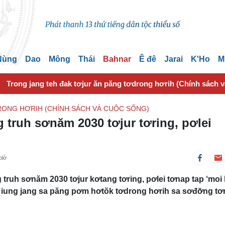
 Nùng
Dao
Mông
Thái
Bahnar
Ê đê
Jarai
K'Ho
M
Trong jang teh đak tơjur ăn păng tơdrong hơrih (Chính sách 
ONG HƠRIH (CHÍNH SÁCH VÀ CUỘC SỐNG)
 truh sơnăm 2030 tơjur tơring, pơlei
lơ̆
ruh sơnăm 2030 tơjur kơtang tơring, pơlei tơnap tap ‘moi k
 iung jang sa păng pơm hơtŏk tơdrong hơrih sa sơđơ̆ng tơ