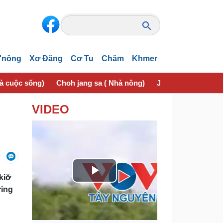
'nông
Xơ Đăng
Cơ Tu
Chăm
Khmer
và cuộc sống)
Choh jang sa ( Nhà nông)
Jơhngơ̆m pran (Sứ
VIDEO
iơ̆
P
ring
l