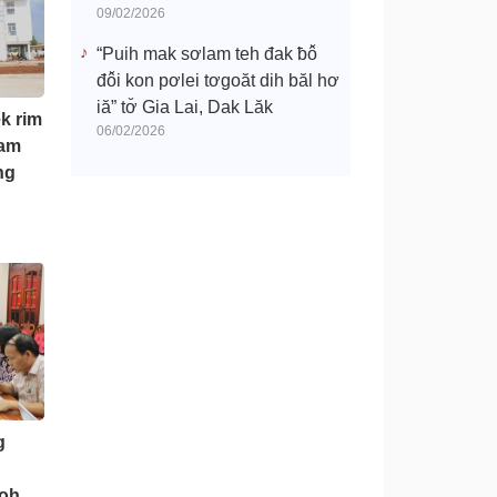
09/02/2026
“Puih mak sơlam teh đak ƀô̆
đô̆i kon pơlei tơgoăt dih băl hơ
iă” tơ̆ Gia Lai, Dak Lăk
k rim
06/02/2026
nam
ng
g
 oh