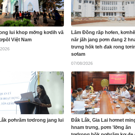
ong lui khop mơ̆ng kơdih vă
Lâm Đồng răp hơlen, kơnhĕ
tơpôl Việt Nam
năr jăh jang pơm đang 2 h
trưng hŏk teh đak rong tơri
/2026
sơlam
07/08/2026
Lắk pơhrăm tơdrong jang lui
Đắk Lắk, Gia Lai hơmet min
hnam trưng, pơm ‘lơ̆ng ăn
tơdrong hŏk pơhrăm kơ đe