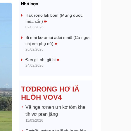
a
Nhớ bạn
y
Hak rơnó lak bôm (Mừng được
mùa sắn)
V
02/03/2026
Bi mni kơ amai adei mniê (Ca ngợi
i
chị em phụ nữ)
26/02/2026
d
Đơs git oh, git bi
e
24/02/2026
o
TƠDRONG HƠ IĂ
HLŎH VOV4
Vă nge rơneh ưh kơ tôm khei
tih vơ̆ pran jăng
11/03/2026