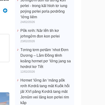
Jơhngơ̆m đon lui đơ̆ng kon
pơlei - trong kăl hloh tơ iung
pơjing pơlei pơla pơdrŏng
‘lơ̆ng liĕm
24/02/2026
Pôk rơih: Năr lêh tih kơ
jơhngơ̆m đon kon pơlei
23/02/2026
Tơring tơm pơtăm ‘nhot Đơn
Dương – Lâm Đồng tĕnh
koăng hơmet pơ ‘lơ̆ng jang sa
hơdrol kơ Têt
12/02/2026
Hơmet ‘lơ̆ng ăn ‘măng pôk
rơih Kơdră tang măt Kuôk hô̆i
jăl XVI păng Kơdră tang măt
Jơnŭm vei lăng kon pơlei rim
kâp