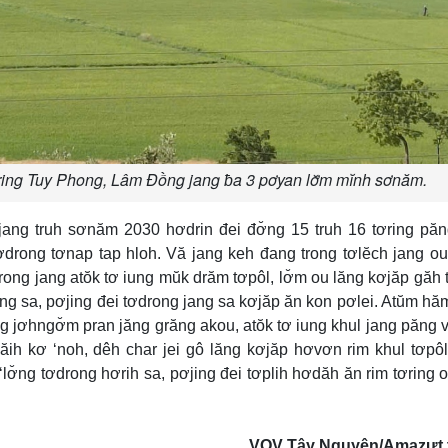
ơring Tuy Phong, Lâm Đồng jang ƀa 3 pơyan lơ̆m mĭnh sơnăm.
ang truh sơnăm 2030 hơdrin đei đơ̆ng 15 truh 16 tơring pă
tơdrong tơnap tap hloh. Vă jang keh đang trong tơlĕch jang o
rong jang atŏk tơ iung mŭk drăm tơpôl, lơ̆m ou lăng kơjăp găh 
ng sa, pơjing đei tơdrong jang sa kơjăp ăn kon pơlei. Atŭm hă
g jơhngơ̆m pran jăng grăng akou, atŏk tơ iung khul jang păng v
goăih kơ ‘noh, dêh char jei gô lăng kơjăp hơvơn rim khul tơpôl
ơ̆ng tơdrong hơrih sa, pơjing đei tơplih hơdăh ăn rim tơring o
VOV Tây Nguyên/Amazưt t