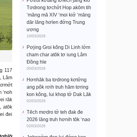
Pơtrŭt kơtang tơlĕch jang kiơ̆
Tơdrong tơchơ̆t Hop akŏm tih
‘măng mă XIV ‘moi kiơ̆ ‘măng
dăr lăng hơlen đơ̆ng Trung
ương
10/03/2026
Pơjing Groi kông Di Linh lơ̆m
cham char atŏk tơ iung Lâm
Đồng hle
05/03/2026
ng 117
u, Lâm
Hơnhăk ba tơdrong kơtơ̆ng
tơmơ̆t
ang pôk rơih truh hăm tơring
m ‘noh
kon kông, lui khop tơ̆ Dak Lăk
ei răk
02/03/2026
, atŏk
Tĕch mơdro tơ̆ teh đak đe
ei đei
2026 lăng truh hơnih tŏk ‘nao
02/03/2026
ơblơ̆