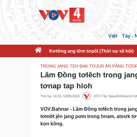
Việt
Tày -
Kơtơ̆ng ang lơ̆m tơpôl (Thời sự xã hội)
TRONG JANG TEH ĐAK TƠJUR ĂN PĂNG TƠDR
Lâm Đồng tơlĕch trong jang
tơnap tap hloh
Thứ ba, 14:20, 12/05/2026
VOV Tây Nguyên/Amazưt tơb
VOV.Bahnar - Lâm Đồng tơlĕch trong jang t
tơmơ̆t jên jang pơm trong hnam, atoưk tơ
kon kông.