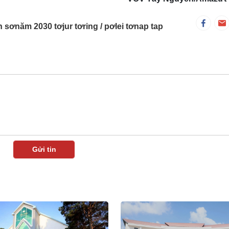
h sơnăm 2030 tơjur tơring
pơlei tơnap tap