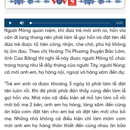
Remaining
-4:23
Loaded
:
Progress
:
Play
Mute
0%
0%
Người Mông quan niệm, khi đứa trẻ mới sinh ra, hồn vía
Time
còn đi lang thang nên phải làm lễ gọi hồn và đặt tên để
đứa trẻ được tổ tiên công nhận, che chở, phù hộ không
bị ốm đau. Theo chị Hoàng Thị Phương (huyện Bảo Lâm,
tỉnh Cao Bằng) thì nghi lễ này được người Mông tổ chức
trang trọng như lễ đầy tháng của người Tày, người Nùng;
có mời anh em, họ hàng nội, ngoại và hàng xóm đến dự.
"Trẻ em sinh ra được khoảng 3 ngày là phải làm lễ đặt
tên luôn rồi. Khi đó phải phải đón thầy cúng đến làm lễ
gọi hồn vía. Nhà nào có điều kiện sẽ mổ lợn làm cỗ rồi
mời bố mẹ 2 bên, anh em họ hàng, làng xóm đến cùng
ăn bữa cơm đặt tên cho em bé và đặt tên mới cho bố
mẹ. Những nhà không có điều kiện chỉ làm mâm cơm
mời anh em họ hàng thân thiết đến cùng nhau ăn bữa