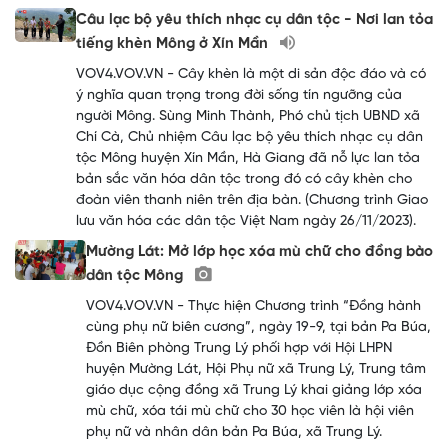
Câu lạc bộ yêu thích nhạc cụ dân tộc - Nơi lan tỏa
tiếng khèn Mông ở Xín Mần
VOV4.VOV.VN - Cây khèn là một di sản độc đáo và có
ý nghĩa quan trọng trong đời sống tín ngưỡng của
người Mông. Sùng Minh Thành, Phó chủ tịch UBND xã
Chí Cà, Chủ nhiệm Câu lạc bộ yêu thích nhạc cụ dân
tộc Mông huyện Xín Mần, Hà Giang đã nỗ lực lan tỏa
bản sắc văn hóa dân tộc trong đó có cây khèn cho
đoàn viên thanh niên trên địa bàn. (Chương trình Giao
lưu văn hóa các dân tộc Việt Nam ngày 26/11/2023).
Mường Lát: Mở lớp học xóa mù chữ cho đồng bào
dân tộc Mông
VOV4.VOV.VN - Thực hiện Chương trình “Đồng hành
cùng phụ nữ biên cương”, ngày 19-9, tại bản Pa Búa,
Đồn Biên phòng Trung Lý phối hợp với Hội LHPN
huyện Mường Lát, Hội Phụ nữ xã Trung Lý, Trung tâm
giáo dục cộng đồng xã Trung Lý khai giảng lớp xóa
mù chữ, xóa tái mù chữ cho 30 học viên là hội viên
phụ nữ và nhân dân bản Pa Búa, xã Trung Lý.