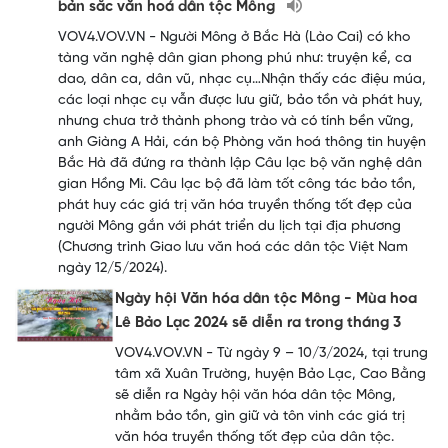
bản sắc văn hoá dân tộc Mông
VOV4.VOV.VN - Người Mông ở Bắc Hà (Lào Cai) có kho
tàng văn nghệ dân gian phong phú như: truyện kể, ca
dao, dân ca, dân vũ, nhạc cụ…Nhận thấy các điệu múa,
các loại nhạc cụ vẫn được lưu giữ, bảo tồn và phát huy,
nhưng chưa trở thành phong trào và có tính bền vững,
anh Giàng A Hải, cán bộ Phòng văn hoá thông tin huyện
Bắc Hà đã đứng ra thành lập Câu lạc bộ văn nghệ dân
gian Hồng Mi. Câu lạc bộ đã làm tốt công tác bảo tồn,
phát huy các giá trị văn hóa truyền thống tốt đẹp của
người Mông gắn với phát triển du lịch tại địa phương
(Chương trình Giao lưu văn hoá các dân tộc Việt Nam
ngày 12/5/2024).
Ngày hội Văn hóa dân tộc Mông - Mùa hoa
Lê Bảo Lạc 2024 sẽ diễn ra trong tháng 3
VOV4.VOV.VN - Từ ngày 9 – 10/3/2024, tại trung
tâm xã Xuân Trường, huyện Bảo Lạc, Cao Bằng
sẽ diễn ra Ngày hội văn hóa dân tộc Mông,
nhằm bảo tồn, gìn giữ và tôn vinh các giá trị
văn hóa truyền thống tốt đẹp của dân tộc.