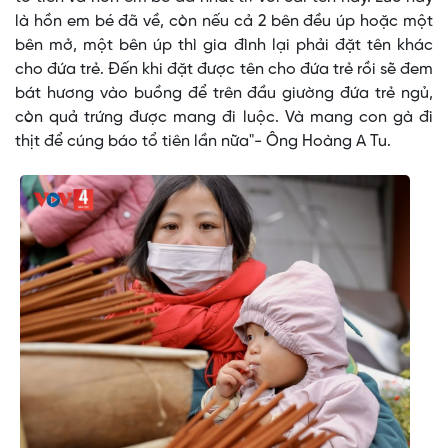
là hồn em bé đã về, còn nếu cả 2 bên đều úp hoặc một
bên mở, một bên úp thì gia đình lại phải đặt tên khác
cho đứa trẻ. Đến khi đặt được tên cho đứa trẻ rồi sẽ đem
bát hương vào buồng để trên đầu giường đứa trẻ ngủ,
còn quả trứng được mang đi luộc. Và mang con gà đi
thịt để cúng báo tổ tiên lần nữa"- Ông Hoàng A Tu.