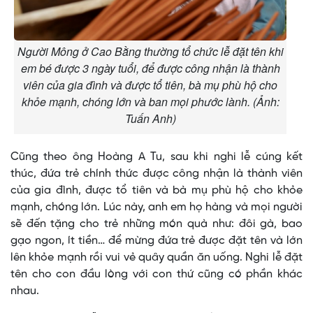
Người Mông ở Cao Bằng thường tổ chức lễ đặt tên khi
em bé được 3 ngày tuổi, để được công nhận là thành
viên của gia đình và được tổ tiên, bà mụ phù hộ cho
khỏe mạnh, chóng lớn và ban mọi phước lành. (Ảnh:
Tuấn Anh)
Cũng theo ông Hoàng A Tu, sau khi nghi lễ cúng kết
thúc, đứa trẻ chính thức được công nhận là thành viên
của gia đình, được tổ tiên và bà mụ phù hộ cho khỏe
mạnh, chóng lớn. Lúc này, anh em họ hàng và mọi người
sẽ đến tặng cho trẻ những món quà như: đôi gà, bao
gạo ngon, ít tiền… để mừng đứa trẻ được đặt tên và lớn
lên khỏe mạnh rồi vui vẻ quây quần ăn uống. Nghi lễ đặt
tên cho con đầu lòng với con thứ cũng có phần khác
nhau.