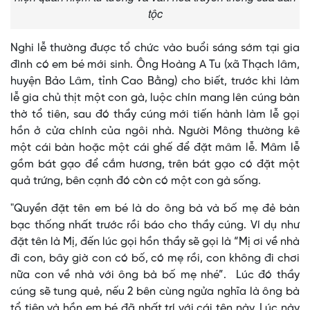
tộc
Nghi lễ thường được tổ chức vào buổi sáng sớm tại gia
đình có em bé mới sinh. Ông Hoàng A Tu (xã Thạch lâm,
huyện Bảo Lâm, tỉnh Cao Bằng) cho biết, trước khi làm
lễ gia chủ thịt một con gà, luộc chín mang lên cúng bàn
thờ tổ tiên, sau đó thầy cúng mới tiến hành làm lễ gọi
hồn ở cửa chính của ngôi nhà. Người Mông thường kê
một cái bàn hoặc một cái ghế để đặt mâm lễ. Mâm lễ
gồm bát gạo để cắm hương, trên bát gạo có đặt một
quả trứng, bên cạnh đó còn có một con gà sống.
"Quyền đặt tên em bé là do ông bà và bố mẹ đẻ bàn
bạc thống nhất trước rồi báo cho thầy cúng. Ví dụ như
đặt tên là Mị, đến lúc gọi hồn thầy sẽ gọi là “Mị ơi về nhà
đi con, bây giờ con có bố, có mẹ rồi, con không đi chơi
nữa con về nhà với ông bà bố mẹ nhé”. Lúc đó thầy
cúng sẽ tung quẻ, nếu 2 bên cùng ngửa nghĩa là ông bà
tổ tiên và hồn em bé đã nhất trí với cái tên này. Lúc này