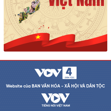
Website của BAN VĂN HÓA - XÃ HỘI VÀ DÂN TỘC