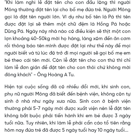
"Khi làm nghi lễ đặt tên cho con đầu lòng thì người
Mông thường đặt tên lại cho bố mẹ đứa trẻ. Người Mông
gọi là đặt tên người lớn. Ví dụ như bố tên là Pá thì tên
được đặt lại sẽ thêm một chữ đệm là Hồng Pá hoặc
Dũng Pá. Ngày này nhà nào có điều kiện sẽ thịt một con
lợn khoảng 40-50kg mời họ hàng, làng xóm đến ăn cơm
rồi thông báo tên mình được đặt lại như thế này để mọi
người biết và từ lúc đó trở đi mọi người sẽ gọi bố mẹ em
bé theo cái tên mới. Còn lễ đặt tên cho con thứ thì chỉ
làm lễ đơn giản để đặt tên cho con thôi chứ không mời
đông khách" - Ông Hoàng A Tu.
Hiện tại cuộc sống đã có nhiều đổi mới, khi sinh con,
phụ nữ người Mông đã biết đến bệnh viện, không còn tự
sinh ở nhà như ngày xưa nữa. Sinh con ở bệnh viện
thường phải 5-7 ngày mới được xuất viện nên lễ đặt tên
không bắt buộc phải tiến hành khi em bé được 3 ngày
tuổi nữa. Tuy nhiên, khi làm lễ phải cẩn cáo tổ tiên rằng
hôm nay đứa trẻ đã được 5 ngày tuổi hay 10 ngày tuổi...