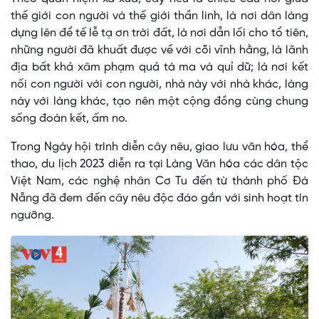
thế giới con người và thế giới thần linh, là nơi dân làng
dựng lên để tế lễ tạ ơn trời đất, là nơi dẫn lối cho tổ tiên,
những người đã khuất được về với cõi vĩnh hằng, là lãnh
địa bất khả xâm phạm quả tà ma và quỉ dữ; là nơi kết
nối con người với con người, nhà này với nhà khác, làng
này với làng khác, tạo nên một cộng đồng cùng chung
sống đoàn kết, ấm no.
Trong Ngày hội trình diễn cây nêu, giao lưu văn hóa, thể
thao, du lịch 2023 diễn ra tại Làng Văn hóa các dân tộc
Việt Nam, các nghệ nhân Cơ Tu đến từ thành phố Đà
Nẵng đã đem đến cây nêu độc đáo gắn với sinh hoạt tín
ngưỡng.