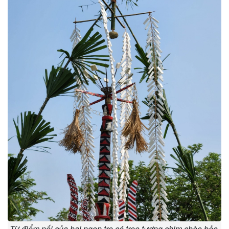
Từ điểm nối của hai ngọn tre có treo tượng chim chèo bẻo,