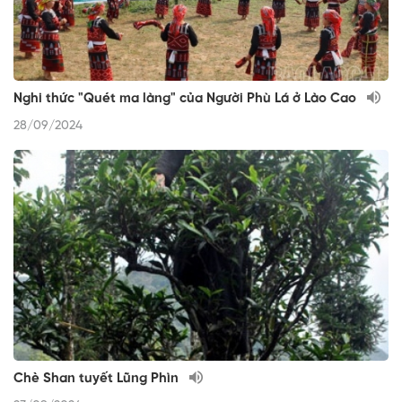
Nghi thức "Quét ma làng" của Người Phù Lá ở Lào Cao
28/09/2024
Chè Shan tuyết Lũng Phìn