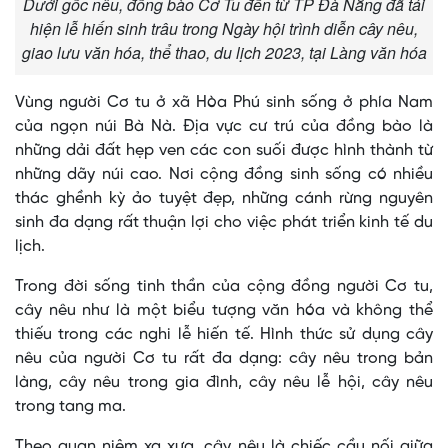
Dưới gốc nêu, đồng bào Cơ Tu đến từ TP Đà Nẵng đã tái
hiện lễ hiến sinh trâu trong Ngày hội trình diễn cây nêu,
giao lưu văn hóa, thể thao, du lịch 2023, tại Làng văn hóa
Vùng người Cơ tu ở xã Hòa Phú sinh sống ở phía Nam
của ngọn núi Bà Nà. Địa vực cư trú của đồng bào là
những dải đất hẹp ven các con suối được hình thành từ
những dãy núi cao. Nơi cộng đồng sinh sống có nhiều
thác ghềnh kỳ ảo tuyệt đẹp, những cánh rừng nguyên
sinh đa dạng rất thuận lợi cho việc phát triển kinh tế du
lịch.
Trong đời sống tinh thần của cộng đồng người Cơ tu,
cây nêu như là một biểu tượng văn hóa và không thể
thiếu trong các nghi lễ hiến tế. Hình thức sử dụng cây
nêu của người Cơ tu rất đa dạng: cây nêu trong bản
làng, cây nêu trong gia đình, cây nêu lễ hội, cây nêu
trong tang ma.
Theo quan niệm xa xưa, cây nêu là chiếc cầu nối giữa