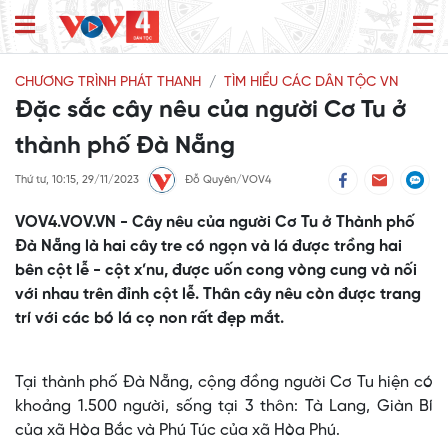
CHƯƠNG TRÌNH PHÁT THANH
TÌM HIỂU CÁC DÂN TỘC VN
Đặc sắc cây nêu của người Cơ Tu ở
thành phố Đà Nẵng
Thứ tư, 10:15, 29/11/2023
Đỗ Quyên/VOV4
VOV4.VOV.VN - Cây nêu của người Cơ Tu ở Thành phố
Đà Nẵng là hai cây tre có ngọn và lá được trồng hai
bên cột lễ - cột x’nu, được uốn cong vòng cung và nối
với nhau trên đỉnh cột lễ. Thân cây nêu còn được trang
trí với các bó lá cọ non rất đẹp mắt.
Tại thành phố Đà Nẵng, cộng đồng người Cơ Tu hiện có
khoảng 1.500 người, sống tại 3 thôn: Tà Lang, Giàn Bí
của xã Hòa Bắc và Phú Túc của xã Hòa Phú.