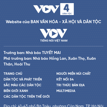
Website của BAN VĂN HÓA - XÃ HỘI VÀ DÂN TỘC
Trưởng ban: Nhà báo TUYẾT MAI
Phó trưởng ban: Nhà báo Hồng Lan, Xuân Thọ, Xuân
Thân, Hoài Thu
TRANG CHỦ
NGƯỜI MIỀN NÚI CHẤT
DÂN TỘC VÀ PHÁT TRIỂN
KẾT NỐI 54
SẮC MÀU CÁC DÂN TỘC
TRI THỨC BẢN ĐỊA
BIÊN GIỚI XANH
MULTIMEDIA
CÁC DÂN TỘC TRÊN THẾ GIỚI
Địa chỉ: 41-43 phố Bà Triệu, phường Cửa Nam, TP. Hà Nội