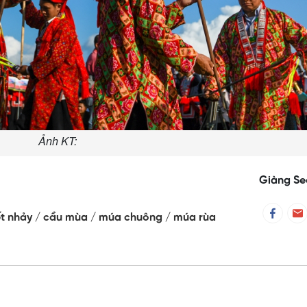
Ảnh KT:
Giàng Se
ết nhảy
cầu mùa
múa chuông
múa rùa