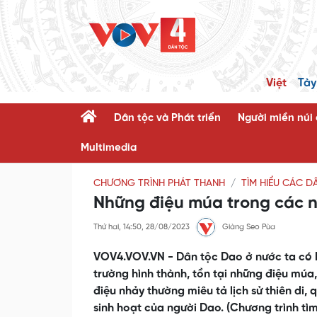
Việt
Tày
Dân tộc và Phát triển
Người miền núi
Multimedia
CHƯƠNG TRÌNH PHÁT THANH
TÌM HIỂU CÁC D
Những điệu múa trong các n
Thứ hai, 14:50, 28/08/2023
Giàng Seo Pùa
VOV4.VOV.VN - Dân tộc Dao ở nước ta có h
trường hình thành, tồn tại những điệu múa
điệu nhảy thường miêu tả lịch sử thiên di,
sinh hoạt của người Dao. (Chương trình tì