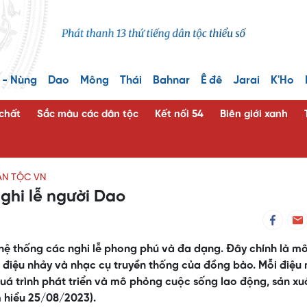
 - Nùng
Dao
Mông
Thái
Bahnar
Ê đê
Jarai
K'Ho
 chất
Sắc màu các dân tộc
Kết nối 54
Biên giới xanh
ÂN TỘC VN
ghi lễ người Dao
ệ thống các nghi lễ phong phú và đa dạng. Đây chính là mô
, điệu nhảy và nhạc cụ truyền thống của đồng bào. Mỗi điệu
 quá trình phát triển và mô phỏng cuộc sống lao động, sản xu
m hiểu 25/08/2023).