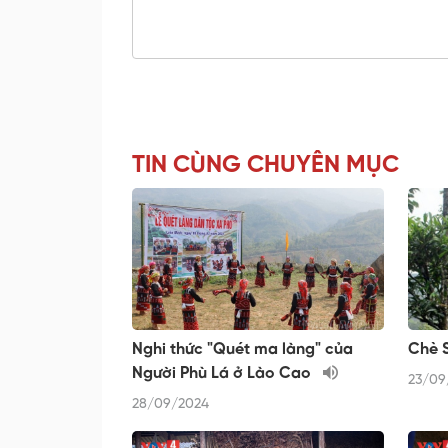
TIN CÙNG CHUYÊN MỤC
Nghi thức "Quét ma làng" của
Chè S
Người Phù Lá ở Lào Cao
23/09
28/09/2024