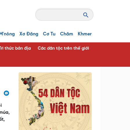
M'nông
Xơ Đăng
Cơ Tu
Chăm
Khmer
Tri thức bản địa
Các dân tộc trên thế giới
i
 múa,
ất,