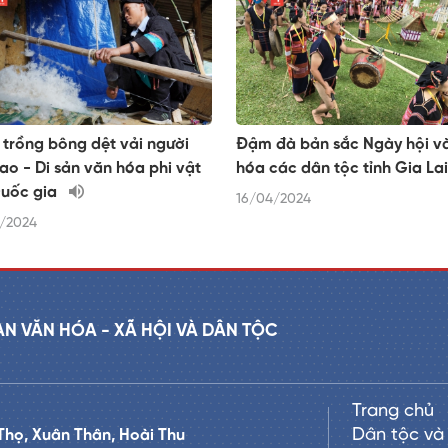
trồng bông dệt vải người
Đậm đà bản sắc Ngày hội v
ao - Di sản văn hóa phi vật
hóa các dân tộc tỉnh Gia Lai
Quốc gia
16/04/2024
/2024
AN VĂN HÓA - XÃ HỘI VÀ DÂN TỘC
Trang chủ
Dân tộc và 
Thọ, Xuân Thân, Hoài Thu