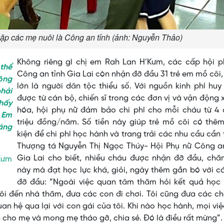
gặp các mẹ nuôi là Công an tỉnh (ảnh: Nguyễn Thảo)
Không riêng gì chị em Rah Lan H’Kưm, các cấp hội p
 thể
Công an tỉnh Gia Lai còn nhận đỡ đầu 31 trẻ em mồ côi
động
lớn là người dân tộc thiểu số. Với nguồn kinh phí hu
hải
được từ cán bộ, chiến sĩ trong các đơn vị và vận động 
hấy
hóa, hội phụ nữ đảm bảo chi phí cho mỗi cháu từ 4 
 Em
triệu đồng/năm. Số tiền này giúp trẻ mồ côi có thêm
áng
kiện để chi phí học hành và trang trải các nhu cầu cần 
Thượng tá Nguyễn Thị Ngọc Thúy- Hội Phụ nữ Công an
Gia Lai cho biết, nhiều cháu được nhận đỡ đầu, chă
Kưm
này mà đạt học lực khá, giỏi, ngày thêm gắn bó với 
đỡ đầu: “Ngoài việc quan tâm thăm hỏi kết quả học 
 tôi đến nhà thăm, đưa các con đi chơi. Tôi cũng đưa các c
an hệ qua lại với con gái của tôi. Khi nào học hành, mọi vi
 cho mẹ và mong mẹ tháo gỡ, chia sẻ. Đó là điều rất mừng”.