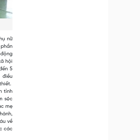
hụ nữ
, phần
y động
xã hội
đến 5
 điều
thiết.
 tỉnh
m sóc
các mẹ
hành,
háu về
ệc các