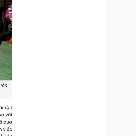
Liên
ai rộn
ùa với
đã qua
n việc