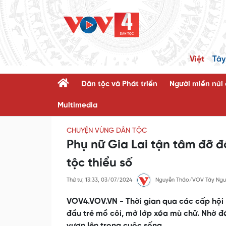
Việt
Tày
Dân tộc và Phát triển
Người miền núi
Multimedia
CHUYỆN VÙNG DÂN TỘC
Phụ nữ Gia Lai tận tâm đỡ đ
tộc thiểu số
Thứ tư, 13:33, 03/07/2024
Nguyễn Thảo/VOV Tây Ngu
VOV4.VOV.VN - Thời gian qua các cấp hội Li
đầu trẻ mồ côi, mở lớp xóa mù chữ. Nhờ đó 
vươn lên trong cuộc sống.