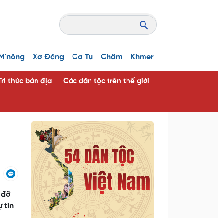
M'nông
Xơ Đăng
Cơ Tu
Chăm
Khmer
Tri thức bản địa
Các dân tộc trên thế giới
n
 đỡ
 tin