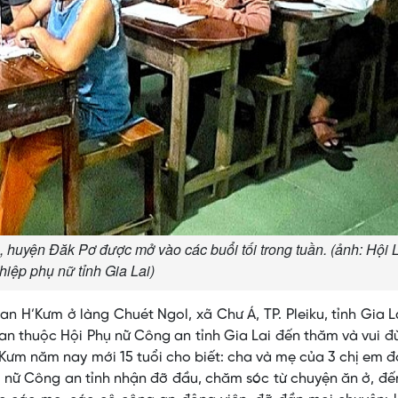
 huyện Đăk Pơ được mở vào các buổi tối trong tuần. (ảnh: Hội 
hiệp phụ nữ tỉnh Gia Lai)
 H’Kưm ở làng Chuét Ngol, xã Chư Á, TP. Pleiku, tỉnh Gia L
an thuộc Hội Phụ nữ Công an tỉnh Gia Lai đến thăm và vui đ
’Kưm năm nay mới 15 tuổi cho biết: cha và mẹ của 3 chị em 
ụ nữ Công an tỉnh nhận đỡ đầu, chăm sóc từ chuyện ăn ở, đế