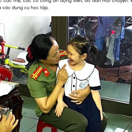
 các mẹ, các cô công an động viên, đỡ đần mọi chuyện: kh
à các dụng cụ học tập.