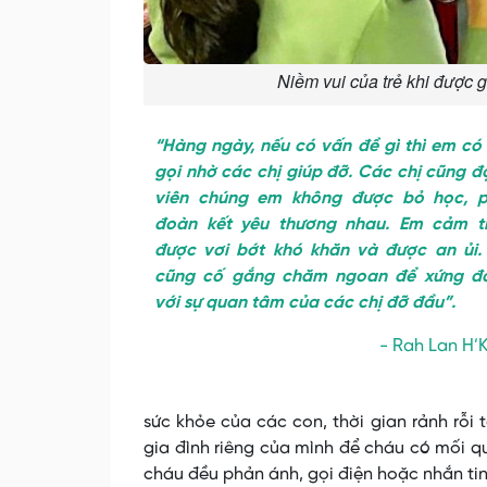
Niềm vui của trẻ khi được 
“Hàng ngày, nếu có vấn đề gì thì em có
gọi nhờ các chị giúp đỡ. Các chị cũng 
viên chúng em không được bỏ học, p
đoàn kết yêu thương nhau. Em cảm t
được vơi bớt khó khăn và được an ủi.
cũng cố gắng chăm ngoan để xứng đ
với sự quan tâm của các chị đỡ đầu”.
- Rah Lan H’
sức khỏe của các con, thời gian rảnh rỗi
gia đình riêng của mình để cháu có mối qu
cháu đều phản ánh, gọi điện hoặc nhắn tin