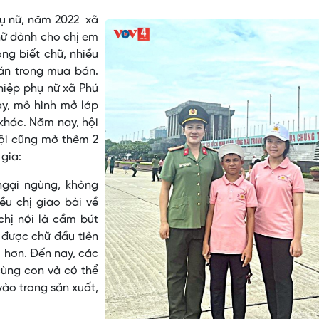
hụ nữ, năm 2022 xã
hữ dành cho chị em
ng biết chữ, nhiều
toán trong mua bán.
hiệp phụ nữ xã Phú
ày, mô hình mở lớp
khác. Năm nay, hội
Hội cũng mở thêm 2
gia:
ngại ngùng, không
ều chị giao bài về
chị nói là cầm bút
 được chữ đầu tiên
i hơn. Đến nay, các
 cùng con và có thể
vào trong sản xuất,
.