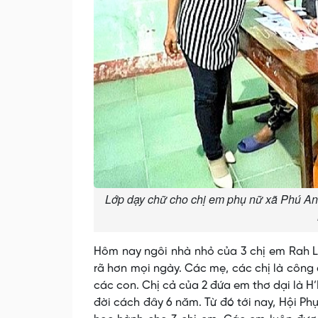
Lớp dạy chữ cho chị em phụ nữ xã Phú An,
Hôm nay ngôi nhà nhỏ của 3 chị em Rah Lan
rã hơn mọi ngày. Các mẹ, các chị là công 
các con. Chị cả của 2 đứa em thơ dại là H
đời cách đây 6 năm. Từ đó tới nay, Hội Ph