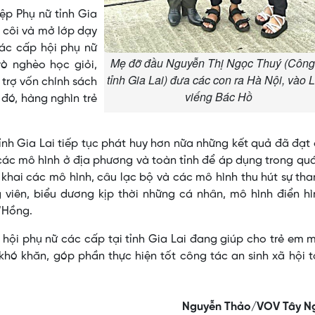
ệp Phụ nữ tỉnh Gia
 côi và mở lớp dạy
các cấp hội phụ nữ
Mẹ đỡ đầu Nguyễn Thị Ngọc Thuý (Công
rò nghèo học giỏi,
tỉnh Gia Lai) đưa các con ra Hà Nội, vào 
 trợ vốn chính sách
viếng Bác Hồ
đó, hàng nghìn trẻ
 tỉnh Gia Lai tiếp tục phát huy hơn nữa những kết quả đã đạt
các mô hình ở địa phương và toàn tỉnh để áp dụng trong quá
ển khai các mô hình, câu lạc bộ và các mô hình thu hút sự th
 viên, biểu dương kịp thời những cá nhân, mô hình điển h
’Hồng.
 hội phụ nữ các cấp tại tỉnh Gia Lai đang giúp cho trẻ em 
khó khăn, góp phần thực hiện tốt công tác an sinh xã hội t
Nguyễn Thảo/VOV Tây N