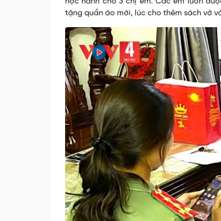
học hành cho 3 chị em. Các em luôn được
tặng quần áo mới, lúc cho thêm sách vở v