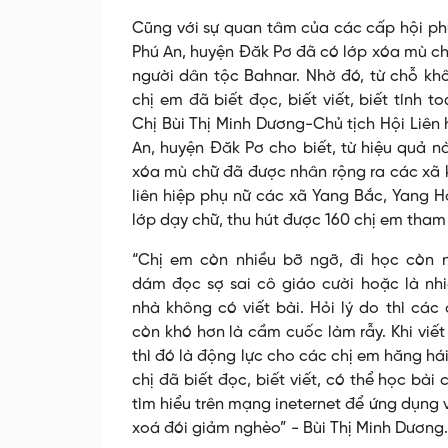
Cũng với sự quan tâm của các cấp hội p
Phú An, huyện Đăk Pơ đã có lớp xóa mù c
người dân tộc Bahnar. Nhờ đó, từ chỗ khô
chị em đã biết đọc, biết viết, biết tính 
Chị Bùi Thị Minh Dương-Chủ tịch Hội Liên 
An, huyện Đăk Pơ cho biết, từ hiệu quả n
xóa mù chữ đã được nhân rộng ra các xã 
liên hiệp phụ nữ các xã Yang Bắc, Yang 
lớp dạy chữ, thu hút được 160 chị em tham 
“Chị em còn nhiều bỡ ngỡ, đi học còn 
dám đọc sợ sai cô giáo cười hoặc là nhi
nhà không có viết bài. Hỏi lý do thì các 
còn khó hơn là cầm cuốc làm rẫy. Khi viết
thì đó là động lực cho các chị em hăng há
chị đã biết đọc, biết viết, có thể học bài
tìm hiểu trên mạng ineternet để ứng dụng 
xoá đói giảm nghèo” - Bùi Thị Minh Dương