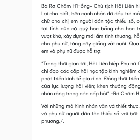
Bà Rơ Chăm H’Hồng- Chủ tịch Hội Liên hi
Lai cho biết, bên cạnh nhận đỡ đầu trẻ mồ
chữ cho chị em người dân tộc thiểu số, 
tại tỉnh còn có quỹ học bổng cho học t
vượt khó, xây dựng mái ấm tình thương, hỗ
cho phụ nữ, tặng cây giống vật nuôi. Qua 
em và phụ nữ được hỗ trợ:
“Trong thời gian tới, Hội Liên hiệp Phụ nữ
chỉ đạo các cấp hội học tập kinh nghiệm 
phát triển kinh tế gia đình. Đồng thời tri
của lực lượng hội viên; khen thưởng động
nhân rộng trong các cấp hội” -Rơ Chăm H
Với những mô hình nhân văn và thiết thực,
và phụ nữ người dân tộc thiểu số vơi bớt 
phương./.