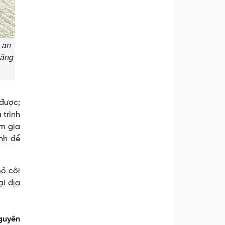
 an
Lăng
 được;
 trình
am gia
ình để
mồ côi
ại địa
guyên