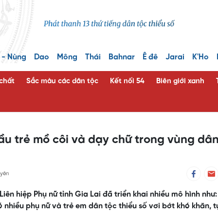
 - Nùng
Dao
Mông
Thái
Bahnar
Ê đê
Jarai
K'Ho
 chất
Sắc màu các dân tộc
Kết nối 54
Biên giới xanh
ầu trẻ mồ côi và dạy chữ trong vùng dâ
yên
ên hiệp Phụ nữ tỉnh Gia Lai đã triển khai nhiều mô hình như:
nhiều phụ nữ và trẻ em dân tộc thiểu số vơi bớt khó khăn, tự