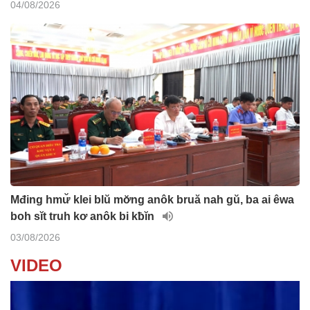
04/08/2026
Mđing hmư̆ klei blŭ mơ̆ng anôk bruă nah gŭ, ba ai êwa
boh sĭt truh kơ anôk bi kƀĭn
03/08/2026
VIDEO