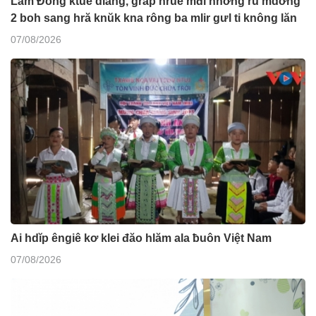
Lâm Đồng ktuê dlăng, grăp hruê mđĭ hnơ̆ng rŭ mdơ̆ng
2 boh sang hră knŭk kna rông ba mlir gưl ti knông lăn
07/08/2026
Ai hdĭp êngiê kơ klei đăo hlăm ala ƀuôn Việt Nam
07/08/2026