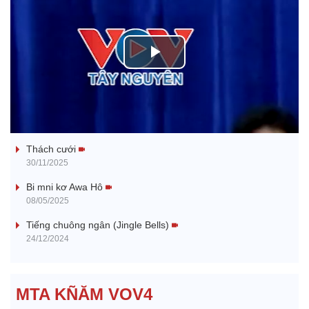
P
l
Tanh bĕ ayong dăm jŭ
a
Thách cưới
y
30/11/2025
V
Bi mni kơ Awa Hô
08/05/2025
i
Tiếng chuông ngân (Jingle Bells)
24/12/2024
d
e
MTA KÑĂM VOV4