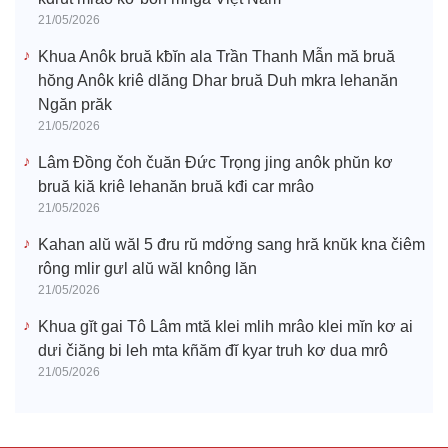
21/05/2026
Khua Anôk bruă kƀĭn ala Trần Thanh Mẫn mă bruă
hŏng Anôk kriê dlăng Dhar bruă Duh mkra lehanăn
Ngăn prăk
21/05/2026
Lâm Đồng čoh čuăn Đức Trọng jing anôk phŭn kơ
bruă kiă kriê lehanăn bruă kđi car mrâo
21/05/2026
Kahan alŭ wăl 5 đru rŭ mdơ̆ng sang hră knŭk kna čiêm
rông mlir gưl alŭ wăl knông lăn
21/05/2026
Khua gĭt gai Tô Lâm mtă klei mlih mrâo klei mĭn kơ ai
dưi čiăng bi leh mta kñăm đĭ kyar truh kơ dua mrô
21/05/2026