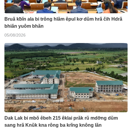
Bruă kƀĭn ala bi trông hlăm êpul kơ dŭm hră čih Hdră
bhiăn yuôm bhăn
05/08/2026
Dak Lak bi mbŏ êbeh 215 êklai prăk rŭ mdơ̆ng dŭm
sang hră Knŭk kna rông ba krĭng knông lăn