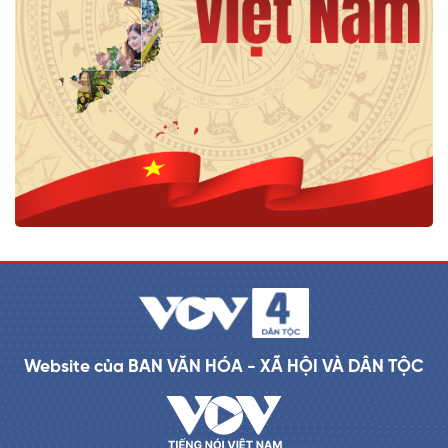
Website của BAN VĂN HÓA - XÃ HỘI VÀ DÂN TỘC