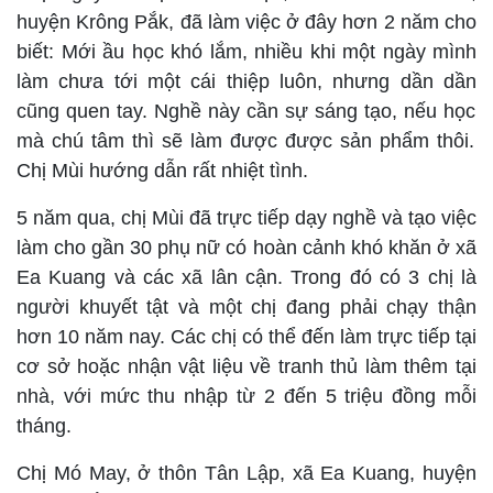
huyện Krông Pắk, đã làm việc ở đây hơn 2 năm cho
biết: Mới ầu học khó lắm, nhiều khi một ngày mình
làm chưa tới một cái thiệp luôn, nhưng
dần dần
cũng quen tay.
Nghề
này cần
sự
sáng tạo
, nếu
học
mà
chú tâm thì sẽ
làm được
được sản phẩm thôi.
C
hị Mùi hướng dẫn
rất
nhiệt tình.
5 năm qua, chị Mùi đã trực tiếp dạy nghề và tạo việc
làm cho gần 30 phụ nữ có hoàn cảnh khó khăn ở xã
Ea Kuang và các xã lân cận. Trong đó có 3 chị là
người khuyết tật và một chị đang phải chạy thận
hơn 10 năm nay. Các chị có thể đến làm trực tiếp tại
cơ sở hoặc nhận vật liệu về tranh thủ làm thêm tại
nhà, với mức thu nhập từ 2 đến 5 triệu đồng mỗi
tháng.
Chị Mó May, ở thôn Tân Lập, xã Ea Kuang, huyện