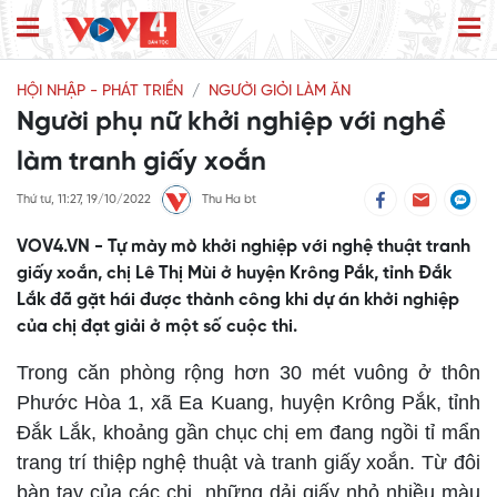
HỘI NHẬP - PHÁT TRIỂN
NGƯỜI GIỎI LÀM ĂN
Người phụ nữ khởi nghiệp với nghề
làm tranh giấy xoắn
Thứ tư, 11:27, 19/10/2022
Thu Ha bt
VOV4.VN - Tự mày mò khởi nghiệp với nghệ thuật tranh
giấy xoắn, chị Lê Thị Mùi ở huyện Krông Pắk, tỉnh Đắk
Lắk đã gặt hái được thành công khi dự án khởi nghiệp
của chị đạt giải ở một số cuộc thi.
Trong căn phòng rộng hơn 30 mét vuông ở thôn
Phước Hòa 1, xã Ea Kuang, huyện Krông Pắk, tỉnh
Đắk Lắk, khoảng gần chục chị em đang ngồi tỉ mẩn
trang trí thiệp nghệ thuật và tranh giấy xoắn. Từ đôi
bàn tay của các chị, những dải giấy nhỏ nhiều màu