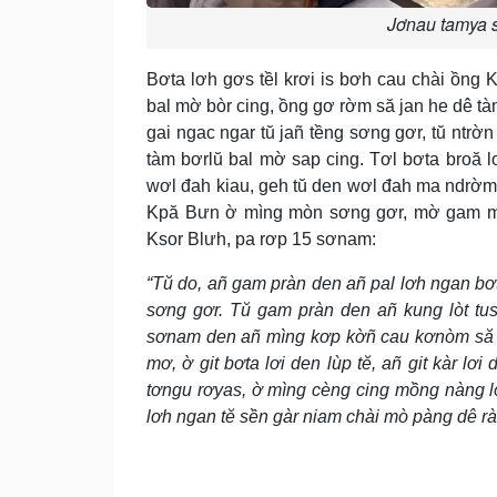
Jơnau tamya 
Bơta lơh gơs tềl krơi is bơh cau chài ồng 
bal mờ bòr cing, ồng gơ rờm să jan he dê t
gai ngac ngar tŭ jañ tềng sơng gơr, tŭ ntrờ
tàm bơrlŭ bal mờ sap cing. Tơl bơta broă l
wơl đah kiau, geh tŭ den wơl đah ma ndrờm
Kpă Bưn ờ mìng mòn sơng gơr, mờ gam mbl
Ksor Blưh, pa rơp 15 sơnam:
“Tŭ do, añ gam pràn den añ pal lơh ngan bơ
sơng gơr. Tŭ gam pràn den añ kung lòt tu
sơnam den añ mìng kơp kờñ cau kơnòm să 
mơ, ờ git bơta lơi den lùp tĕ, añ git kàr lơ
tơngu rơyas, ờ mìng cèng cing mồng nàng lòt
lơh ngan tĕ sền gàr niam chài mò pàng dê rài