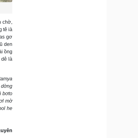
h chờ,
 tê ià
tas gơ
tŭ den
ài ồng
dê là
 tamya
h dờng
ñ bơto
wơl mờ
bol he
guyên