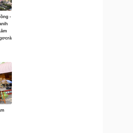
Đồng -
anih
 Lâm
 gơcrà
àm