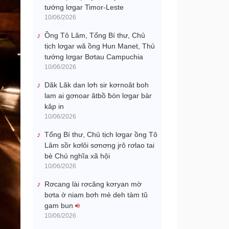
tướng lơgar Timor-Leste
10/06/2026
Ồng Tô Lâm, Tổng Bí thư, Chủ
tịch lơgar wă ồng Hun Manet, Thủ
tướng lơgar Bơtau Campuchia
10/06/2026
Dăk Lăk dan lơh sir kơrnoăt boh
lam ai gơnoar ătbồ ƀòn lơgar bàr
kâp in
10/06/2026
Tổng Bí thư, Chủ tịch lơgar ồng Tô
Lâm sồr kơlôi sơnơng jrô rơlao tai
bè Chủ nghĩa xã hội
10/06/2026
Rơcang lài rơcăng kơryan mờ
bơta ờ niam bơh mè deh tàm tŭ
gam bun
10/06/2026