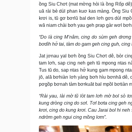
ồng Siu Chơt (mat mờng hòi là ồng Rốp dê
uă rài bè dùl phan kuơ kas màng. Ồng Siu 
krơi is, tŭ gơ bơrlŭ bal den lơh gơs dùl mp
wă niam chài bơh yau geh prap gàr wơl bơh g
“Do là cing M’nâm, cing do sùm geh drơng
bơdìh hơ̆ tai, tàm do gam geh cing guh, cing
Jat jơnau yal bơh ồng Siu Chơt dê, bòr ci
tam lơh, sap cing neh geh tŭ mpong ntas nàn
Tus tŭ do, sap ntas hơ̆ kung gam mpong nta
jŏ, ală bơhiàn lơh yàng bơh hìu bơnhă dê, 
pơgồp bơnah tàm bơrkuăt bal mpồl bơtiàn mờ
“Rài yau, lài mờ tŭ lòt tam lơh mờ bol sò 
kung dròng cing do sơl. Tơl bơta cing geh ng
krơi, cing do kung krơi. Cau Jarai bol hi neh
ndrờm geh ngui cing mồng lơm”.