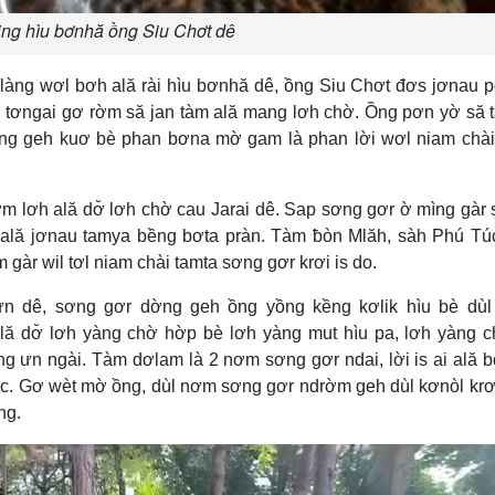
ing hìu bơnhă ồng Siu Chơt dê
àng wơl bơh ală rài hìu bơnhă dê, ồng Siu Chơt đơs jơnau 
tŭ tơngai gơ rờm să jan tàm ală mang lơh chờ. Ồng pơn yờ să t
mìng geh kuơ bè phan bơna mờ gam là phan lời wơl niam chà
m lơh ală dơ̆ lơh chờ cau Jarai dê. Sap sơng gơr ờ mìng gàr 
ală jơnau tamya bềng bơta pràn. Tàm ƀòn Mlăh, sàh Phú Tú
gàr wil tơl niam chài tamta sơng gơr krơi is do.
n dê, sơng gơr dờng geh ồng yồng kềng kơlik hìu bè dùl
ă dơ̆ lơh yàng chờ hờp bè lơh yàng mut hìu pa, lơh yàng 
ng ưn ngài. Tàm dơlam là 2 nơm sơng gơr ndai, lời is ai ală 
ƀồc. Gơ wèt mờ ồng, dùl nơm sơng gơr ndrờm geh dùl kơnòl krơi
ng.