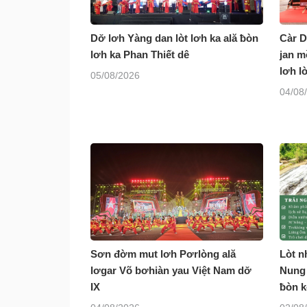
Dơ̆ lơh Yàng dan lòt lơh ka ală ƀòn
Càr D
lơh ka Phan Thiết dê
jan m
lơh l
05/08/2026
04/08
Sơn đờm mut lơh Pơrlòng ală
Lòt n
lơgar Võ bơhiàn yau Việt Nam dơ̆
Nung 
IX
ƀòn k