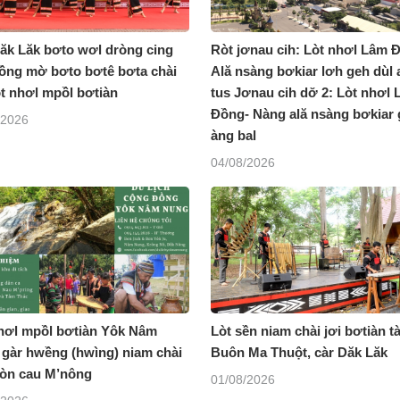
ăk Lăk bơto wơl dròng cing
Ròt jơnau cih: Lòt nhơl Lâm 
ồng mờ bơto bơtê bơta chài
Ală nsàng bơkiar lơh geh dùl 
òt nhơl mpồl bơtiàn
tus Jơnau cih dơ̆ 2: Lòt nhơl
Đồng- Nàng ală nsàng bơkiar
/2026
àng bal
04/08/2026
hơl mpồl bơtiàn Yôk Nâm
Lòt sền niam chài jơi bơtiàn t
gàr hwềng (hwìng) niam chài
Buôn Ma Thuột, càr Dăk Lăk
òn cau M’nông
01/08/2026