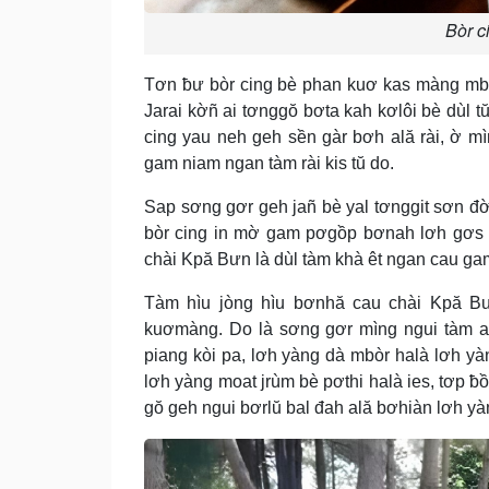
Bòr c
Tơn ƀư bòr cing bè phan kuơ kas màng mbl
Jarai kờñ ai tơnggŏ bơta kah kơlôi bè dùl 
cing yau neh geh sền gàr bơh ală rài, ờ 
gam niam ngan tàm rài kis tŭ do.
Sap sơng gơr geh jañ bè yal tơnggit sơn đờ
bòr cing in mờ gam pơgồp bơnah lơh gơs 
chài Kpă Bưn là dùl tàm khà êt ngan cau gam 
Tàm hìu jòng hìu bơnhă cau chài Kpă Bư
kuơmàng. Do là sơng gơr mìng ngui tàm al
piang kòi pa, lơh yàng dà mbòr halà lơh yà
lơh yàng moat jrùm bè pơthi halà ies, tơp 
gŏ geh ngui bơrlŭ bal đah ală bơhiàn lơh yà