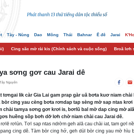
ệt
Tày - Nùng
Dao
Mông
Thái
Bahnar
Ê đê
Jarai
K'H
i)
Cing săc mờ rài kis (Chính sách và cuộc sống)
Broă lơh 
ya sơng gơr cau Jarai dê
 Tây Nguyên
 tơngai lik càr Gia Lai gam prap gàr uă bơta kuơ niam chài 
lă bòr cing yau cèng bơta rơndap tap sèng mờ sap ntas krơi 
am chài tamya sơng gơr krơi is, bơrlŭ bal mờ dap cing mờ al
gơs huềng sồp bơh dơ̆ lơh chờ niam chài cau Jarai dê.
ơlĕ rơlùn. Tơl sap ntas ndrờm geh ală cau chài iat, tam gơl n
 pang cing dê. Tàm bòr cing hơ̆, geh dùl bòr cing yau mờ hìu