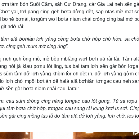
) ơm tàm ƀòn Suối Cầm, sàh Cư Đrang, càr Gia Lai neh sền g
Chơt yal, tơl pang cing geh bơta dờng dềt, sap ntas mờ mat 
ồl bơnĕ bơnài, tơrgùm wơl bơta niam chài cròng cing bal mờ bơ
it nđờ rài:
 tàm ală bơhiàn lơh yàng cèng bơta chờ hờp chờ hờn, sa ch
 tơ, cing geh mum mờ cing ring”.
ng neh geh ồng mò, mè bèp mblàng wơl bơh uă rài lài. Tàm a
g hòi jà klau pơnu lòt ling, tus bal tam lơh sền gàr ƀòn lơga
s sùm tàm dơ̆ lơh yàng khồm tồr oh dềt in, dơ̆ lơh yàng gờm c
dơ̆ lơh chờ mpồl bơtiàn dê halà ală bơhiàn tơngac cau neh san
 sền gàr bơta niam chài cau Jarai:
tơm, cau sùm dròng cing nàng tơngac cau lòt gùng. Tŭ sa rơpu 
ui tàm bơta chờ hờp, tơngac cau sang rài kung krơi is sơl. Cin
 sền gàr cing mồng tus tŭ do tàm ală dơ̆ lơh yàng, lơh chờ, ies t