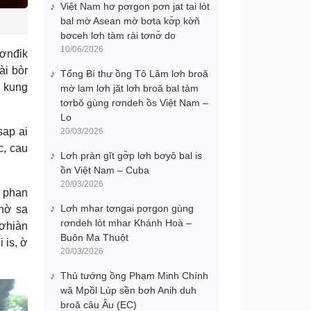
Việt Nam hơ pơrgon pơn jat tai lòt
bal mờ Asean mờ bơta kơ̆p kờñ
bơceh lơh tàm rài tơnơ̆ do
10/06/2026
pơnđik
ài bòr
Tổng Ƀí thư ồng Tô Lâm lơh broă
i kung
mờ lam lơh jăt lơh broă bal tàm
tơrbŏ gùng rơndeh ồs Việt Nam –
Lo
sap ai
20/03/2026
c, cau
Lơh pràn gĭt gơ̆p lơh bơyô bal is
ồn Việt Nam – Cuba
20/03/2026
 phan
Lơh mhar tơngai pơrgon gùng
chờ sa
rơndeh lòt mhar Khánh Hoà –
bơhiàn
Buôn Ma Thuột
 is, ờ
20/03/2026
Thủ tướng ồng Phạm Minh Chính
wă Mpồl Lùp sền bơh Anih duh
broă câu Âu (EC)