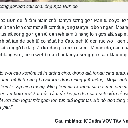
sơng gơr bơh cau chài ồng Kpă Bưn dê
Kpă Bưn dê là tàm niam chài tamya sơng gơr. Pah tŭ bơyai lơ
àm ù tiah lơh chờ mờ ală cơnđuà jơng tamya lơbơn ngan. Mpàng
n tus să sơng gơr, geh tŭ den teh tàm ù nàng lơh gơs ală sap n
ơh să jan dê geh tŭ cơnđuà hờ đap, geh tŭ den ruc wơl, geh 
 ai tơnggŏ bơta pràn kơldang, lơbơn niam. Uă nam do, cau ch
àng wơl, bơto wơl bơta chài tamya sơng gơr sau klau ồng 
to wơl cau kơnòm să in dròng cing, dròng ală jơnau cing arab,
s làm bă tiah nàng bơyai lơh dròng cing jañ mồng. Mơya ne
kờñ tĕ sap cing mồng. Mìng kờñ cau kơnòm să bơsram den a
i den añ bơto wơl kàr hơ̆. Tàm rài kis pa den cau sơlơ kờñ rê 
 lơh tàm lơgar mờ gam lơh tus ală lơgar tai. Bè hơ̆ den tàng 
 yau.”
Cau mblàng: K’Duẩn/ VOV Tây N