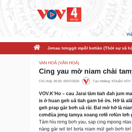
Vi
Jơnau tơnggit mpồl bơtiàn (Thời sự xã hộ
VAN HOĂ (VĂN HOÁ)
Cing yau mờ niam chài tam
Chủ nhật, 06:00, 05/07/2026
Cau mblàng: K’Duẩn/ VOV
VOV.K’Ho – cau Jarai tàm tiah đah jum mat
is ờ huan geh uă tiah gam bè ờs. Hơ̆ là a
geh prap gàr bơh uă rài. Bal mờ hơ̆ là ni
cơnđùa jơng tamya xoang rơlĕ rơlùn lơh 
Tàm hìu rơng bơh yau, sap cing mpong ntas r
nàng gàr wil tơl bơta niam mùl geh bơh tơl