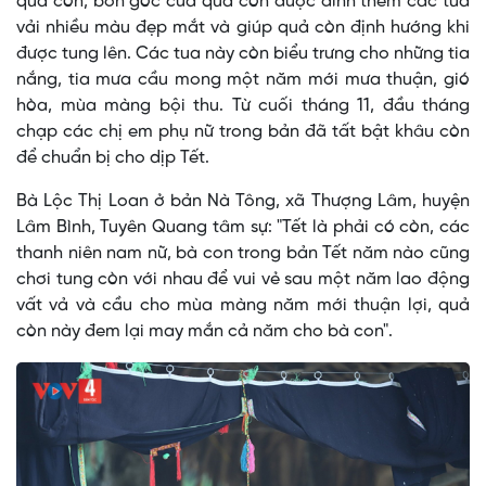
quả còn, bốn góc của quả còn được đính thêm các tua
vải nhiều màu đẹp mắt và giúp quả còn định hướng khi
được tung lên. Các tua này còn biểu trưng cho những tia
nắng, tia mưa cầu mong một năm mới mưa thuận, gió
hòa, mùa màng bội thu. Từ cuối tháng 11, đầu tháng
chạp các chị em phụ nữ trong bản đã tất bật khâu còn
để chuẩn bị cho dịp Tết.
Bà Lộc Thị Loan ở bản Nà Tông, xã Thượng Lâm, huyện
Lâm Bình, Tuyên Quang tâm sự: "Tết là phải có còn, các
thanh niên nam nữ, bà con trong bản Tết năm nào cũng
chơi tung còn với nhau để vui vẻ sau một năm lao động
vất vả và cầu cho mùa màng năm mới thuận lợi, quả
còn này đem lại may mắn cả năm cho bà con".