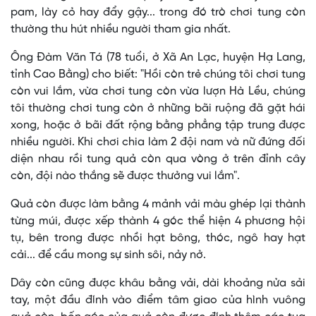
pam, lày cỏ hay đẩy gậy... trong đó trò chơi tung còn
thường thu hút nhiều người tham gia nhất.
Ông Đàm Văn Tá (78 tuổi, ở Xã An Lạc, huyện Hạ Lang,
tỉnh Cao Bằng) cho biết: "Hồi còn trẻ chúng tôi chơi tung
còn vui lắm, vừa chơi tung còn vừa lượn Hà Lều, chúng
tôi thường chơi tung còn ở những bãi ruộng đã gặt hái
xong, hoặc ở bãi đất rộng bằng phẳng tập trung được
nhiều người. Khi chơi chia làm 2 đội nam và nữ đứng đối
diện nhau rồi tung quả còn qua vòng ở trên đỉnh cây
còn, đội nào thắng sẽ được thưởng vui lắm".
Quả còn được làm bằng 4 mảnh vải màu ghép lại thành
từng múi, được xếp thành 4 góc thể hiện 4 phương hội
tụ, bên trong được nhồi hạt bông, thóc, ngô hay hạt
cải... để cầu mong sự sinh sôi, nảy nở.
Dây còn cũng được khâu bằng vải, dài khoảng nửa sải
tay, một đầu đính vào điểm tâm giao của hình vuông