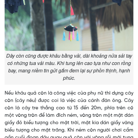
Dây còn cũng được khâu bằng vải, dài khoảng nửa sải tay
có những tua vải màu. Khi tung lên cao tựa như con rồng
bay, mang niềm tin gửi gắm đem lại sự phồn thịnh, hạnh
phúc.
Nếu khâu quả còn là công việc của phụ nữ thì dựng cây
còn (cây nêu) được coi là việc của cánh đàn ông. Cây
còn là cây tre thẳng cao từ 15 đến 20m, phía trên có
một vòng tròn để làm đích ném, vòng tròn một mặt dán
giấy đỏ biểu tượng cho mặt trời, mặt kia dán giấy vàng
biểu tượng cho mặt trăng. Khi ném còn người chơi cầm
gần cuối đoạn dây quay quả còn vài vòng rồi mới tung