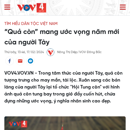
TÌM HIỂU DÂN TỘC VIỆT NAM
“Quả còn” mang ước vọng năm mới
của người Tày
Thứ bảy, 13:46, 17/02/2024
Nông Thị Diệp/VOV Đông Bắc
VOV4.VOV.VN - Trong tâm thức của người Tày, quả còn
tượng trưng cho may mắn, tài lộc. Xuân sang các bản
làng của người Tày lại tổ chức "Hội Tung còn" với hình
ảnh quả còn tung bay trong gió đầy cuốn hút, chứa
đựng những ước vọng, ý nghĩa nhân sinh cao đẹp.