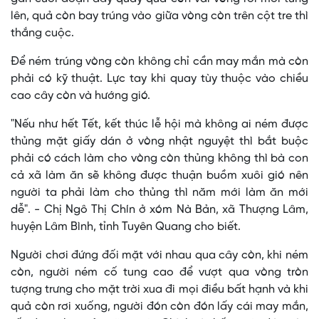
lên, quả còn bay trúng vào giữa vòng còn trên cột tre thì
thắng cuộc.
Để ném trúng vòng còn không chỉ cần may mắn mà còn
phải có kỹ thuật. Lực tay khi quay tùy thuộc vào chiều
cao cây còn và hướng gió.
"Nếu như hết Tết, kết thúc lễ hội mà không ai ném được
thủng mặt giấy dán ở vòng nhật nguyệt thì bắt buộc
phải có cách làm cho vòng còn thủng không thì bà con
cả xã làm ăn sẽ không được thuận buồm xuôi gió nên
người ta phải làm cho thủng thì năm mới làm ăn mới
dễ". - Chị Ngô Thị Chín ở xóm Nà Bản, xã Thượng Lâm,
huyện Lâm Bình, tỉnh Tuyên Quang cho biết.
Người chơi đứng đối mặt với nhau qua cây còn, khi ném
còn, người ném cố tung cao để vượt qua vòng tròn
tượng trưng cho mặt trời xua đi mọi điều bất hạnh và khi
quả còn rơi xuống, người đón còn đón lấy cái may mắn,