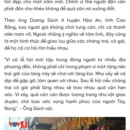
tốt đẹp, cho một năm mới. Chính vì thế người đón còn
phải đón cho khéo không để quả còn rơi xuống đất.
Theo ông Dương Sách ở huyện Hòa An, tỉnh Cao
Bằng, xưa người già không chơi tung còn, chỉ có thanh
niên nam nữ. Ngoài những ý nghĩa về tâm linh, đây cũng
là một hình thức để giao lưu giữa các chàng trai, cô gái,
để họ có cơ hội tìm hiểu nhau.
"Vì có lễ hội mới tập trung đông người từ nhiều địa
phương đến, không phải chỉ trong phạm vi một làng nên
trai gái của làng này sẽ chơi với làng kia. Như vậy sẽ có
dịp để gặp gỡ, làm quen với nhau. Sau lễ hội nếu chàng
trai cô gái phải lòng nhau sẽ trao nhau quả còn hẹn
ước. Vì vậy, quả còn còn được tượng trưng như vật giao
duyên, chở bao ước vọng hạnh phúc của người Tày,
Nùng". - Ông Sách nói.