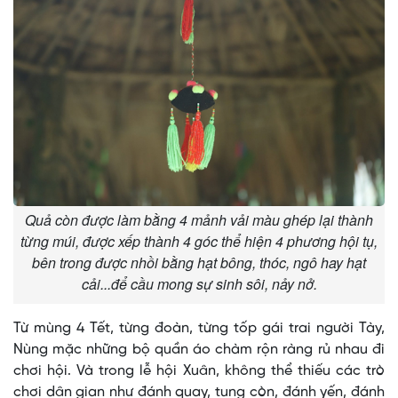
Quả còn được làm bằng 4 mảnh vải màu ghép lại thành
từng múi, được xếp thành 4 góc thể hiện 4 phương hội tụ,
bên trong được nhồi bằng hạt bông, thóc, ngô hay hạt
cải...để cầu mong sự sinh sôi, nảy nở.
Từ mùng 4 Tết, từng đoàn, từng tốp gái trai người Tày,
Nùng mặc những bộ quần áo chàm rộn ràng rủ nhau đi
chơi hội. Và trong lễ hội Xuân, không thể thiếu các trò
chơi dân gian như đánh quay, tung còn, đánh yến, đánh