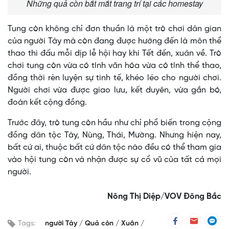
Những quả còn bắt mắt trang trí tại các homestay
Tung còn không chỉ đơn thuần là một trò chơi dân gian
của người Tày mà còn đang được hướng đến là môn thể
thao thi đấu mỗi dịp lễ hội hay khi Tết đến, xuân về. Trò
chơi tung còn vừa có tính văn hóa vừa có tính thể thao,
đồng thời rèn luyện sự tinh tế, khéo léo cho người chơi.
Người chơi vừa được giao lưu, kết duyên, vừa gắn bó,
đoàn kết cộng đồng.
Trước đây, trò tung còn hầu như chỉ phổ biến trong cộng
đồng dân tộc Tày, Nùng, Thái, Mường. Nhưng hiện nay,
bất cứ ai, thuộc bất cứ dân tộc nào đều có thể tham gia
vào hội tung còn và nhận được sự cổ vũ của tất cả mọi
người.
Nông Thị Diệp/VOV Đông Bắc
Tags:
người Tày
Quả còn
Xuân