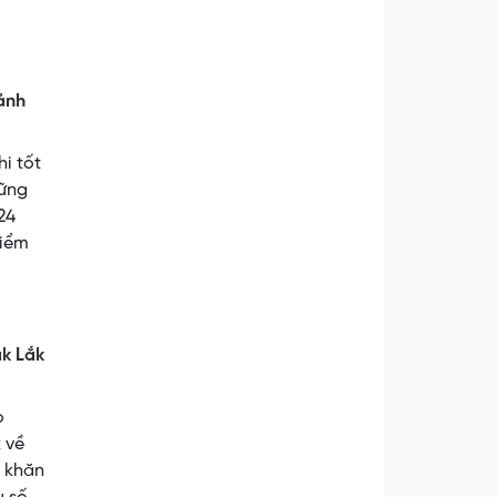
cảnh
i tốt
hững
24
kiểm
k Lắk
o
 về
ó khăn