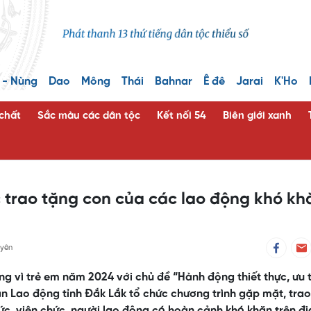
 - Nùng
Dao
Mông
Thái
Bahnar
Ê đê
Jarai
K'Ho
 chất
Sắc màu các dân tộc
Kết nối 54
Biên giới xanh
 trao tặng con của các lao động khó kh
yên
vì trẻ em năm 2024 với chủ đề “Hành động thiết thực, ưu t
àn Lao động tỉnh Đắk Lắk tổ chức chương trình gặp mặt, tra
c, viên chức, người lao động có hoàn cảnh khó khăn trên đ