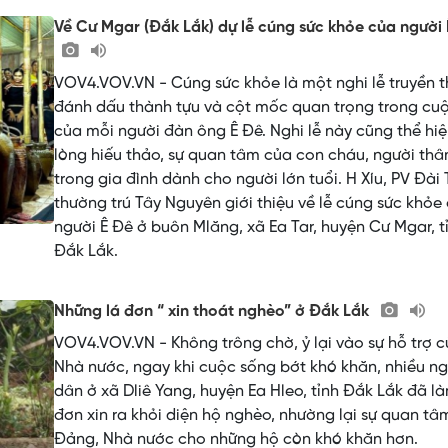
Về Cư Mgar (Đắk Lắk) dự lễ cúng sức khỏe của người
VOV4.VOV.VN - Cúng sức khỏe là một nghi lễ truyền 
đánh dấu thành tựu và cột mốc quan trọng trong cuộ
của mỗi người đàn ông Ê Đê. Nghi lễ này cũng thể hi
lòng hiếu thảo, sự quan tâm của con cháu, người thâ
trong gia đình dành cho người lớn tuổi. H Xíu, PV Đài
thường trú Tây Nguyên giới thiệu về lễ cúng sức khỏe
người Ê Đê ở buôn Mlăng, xã Ea Tar, huyện Cư Mgar, t
Đắk Lắk.
Những lá đơn “ xin thoát nghèo” ở Đắk Lắk
VOV4.VOV.VN - Không trông chờ, ỷ lại vào sự hỗ trợ 
Nhà nước, ngay khi cuộc sống bớt khó khăn, nhiều ng
dân ở xã Dliê Yang, huyện Ea Hleo, tỉnh Đắk Lắk đã l
đơn xin ra khỏi diện hộ nghèo, nhường lại sự quan tâ
Đảng, Nhà nước cho những hộ còn khó khăn hơn.