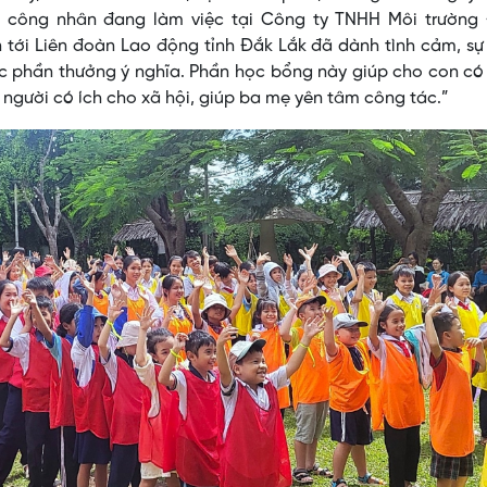
à công nhân đang làm việc tại Công ty TNHH Môi trường
 tới Liên đoàn Lao động tỉnh Đắk Lắk đã dành tình cảm, s
c phần thưởng ý nghĩa. Phần học bổng này giúp cho con có
 người có ích cho xã hội, giúp ba mẹ yên tâm công tác.”