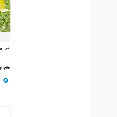
ưu với
guyên