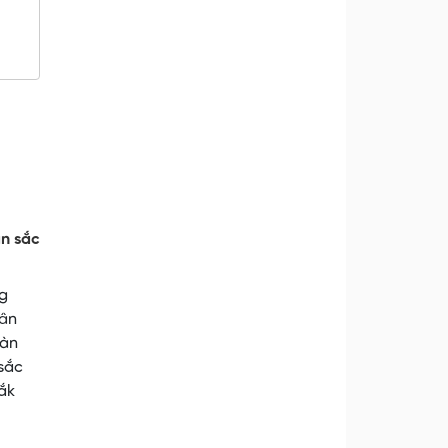
ản sắc
ng
dân
đàn
 sắc
ắk