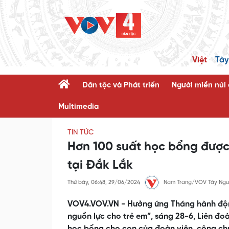
Việt
Tày
Dân tộc và Phát triển
Người miền núi
Multimedia
TIN TỨC
Hơn 100 suất học bổng được
tại Đắk Lắk
Thứ bảy, 06:48, 29/06/2024
Nam Trang/VOV Tây Ngu
VOV4.VOV.VN - Hưởng ứng Tháng hành động 
nguồn lực cho trẻ em”, sáng 28-6, Liên đo
học bổng cho con của đoàn viên, công chứ