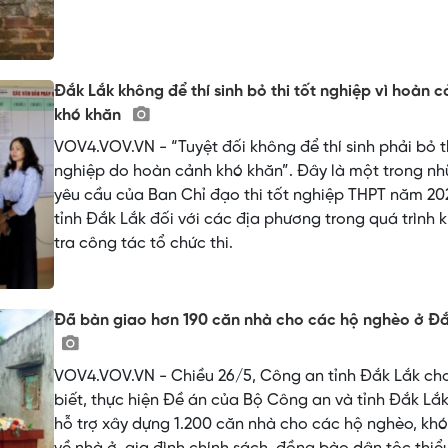
Đắk Lắk không để thí sinh bỏ thi tốt nghiệp vì hoàn 
khó khăn
VOV4.VOV.VN - “Tuyệt đối không để thí sinh phải bỏ th
nghiệp do hoàn cảnh khó khăn”. Đây là một trong n
yêu cầu của Ban Chỉ đạo thi tốt nghiệp THPT năm 20
tỉnh Đắk Lắk đối với các địa phương trong quá trình 
tra công tác tổ chức thi.
Đã bàn giao hơn 190 căn nhà cho các hộ nghèo ở Đắ
VOV4.VOV.VN - Chiều 26/5, Công an tỉnh Đắk Lắk ch
biết, thực hiện Đề án của Bộ Công an và tỉnh Đắk Lắk
hỗ trợ xây dựng 1.200 căn nhà cho các hộ nghèo, kh