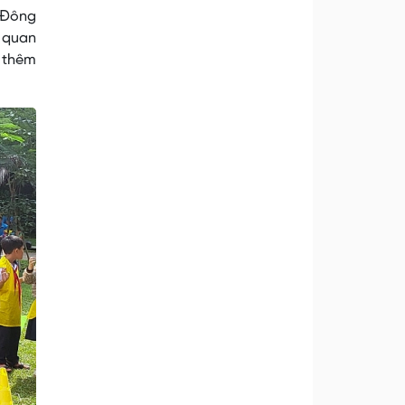
 Đông
ự quan
 thêm