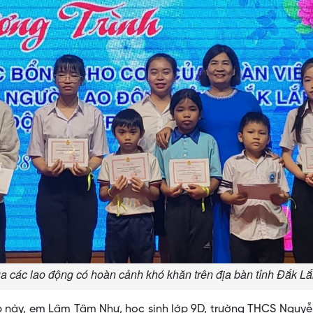
của các lao động có hoàn cảnh khó khăn trên địa bàn tỉnh Đắk L
p này, em Lâm Tâm Như, học sinh lớp 9D, trường THCS Nguy