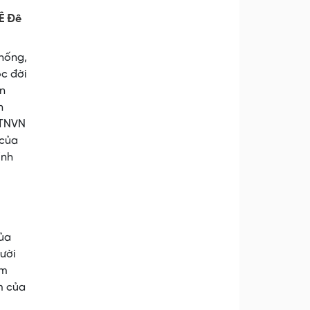
 Ê Đê
thống,
c đời
ện
n
 TNVN
 của
ỉnh
của
ười
àm
m của