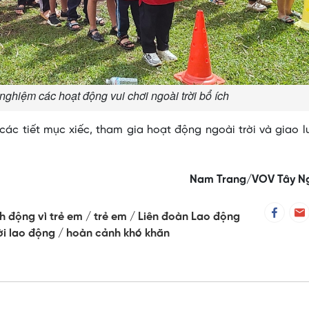
nghiệm các hoạt động vui chơi ngoài trời bổ ích
ác tiết mục xiếc, tham gia hoạt động ngoài trời và giao l
Nam Trang/VOV Tây N
h động vì trẻ em
trẻ em
Liên đoàn Lao động
ời lao động
hoàn cảnh khó khăn