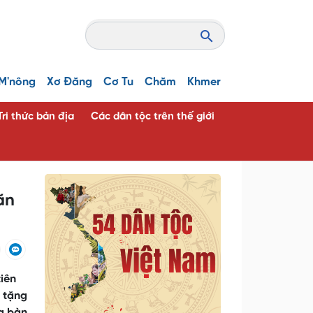
M'nông
Xơ Đăng
Cơ Tu
Chăm
Khmer
Tri thức bản địa
Các dân tộc trên thế giới
ăn
iên
o tặng
ịa bàn