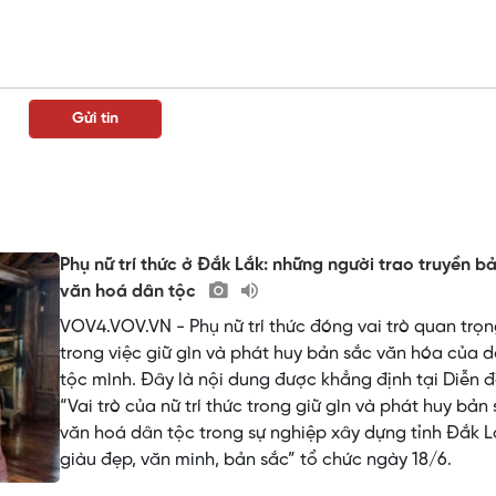
Phụ nữ trí thức ở Đắk Lắk: những người trao truyền b
văn hoá dân tộc
VOV4.VOV.VN - Phụ nữ trí thức đóng vai trò quan trọ
trong việc giữ gìn và phát huy bản sắc văn hóa của 
tộc mình. Đây là nội dung được khẳng định tại Diễn 
“Vai trò của nữ trí thức trong giữ gìn và phát huy bản
văn hoá dân tộc trong sự nghiệp xây dựng tỉnh Đắk L
giàu đẹp, văn minh, bản sắc” tổ chức ngày 18/6.