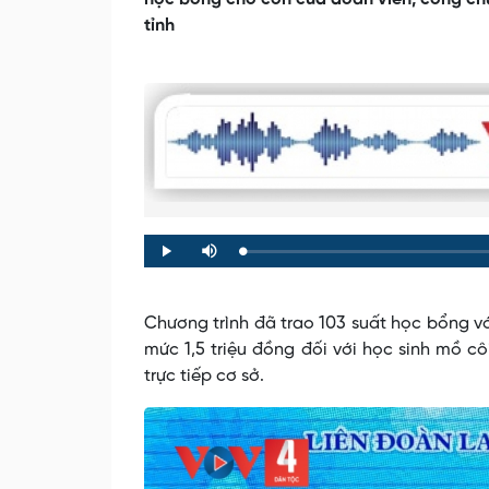
tỉnh
Loaded
:
Progress
:
Play
Mute
0%
0%
Chương trình đã trao 103 suất học bổng vớ
mức 1,5 triệu đồng đối với học sinh mồ c
trực tiếp cơ sở.