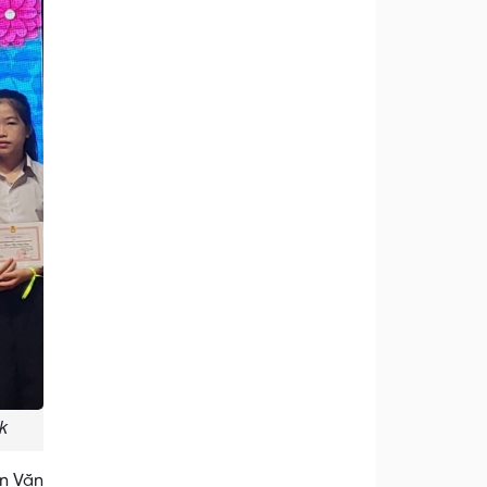
ắk
ễn Văn