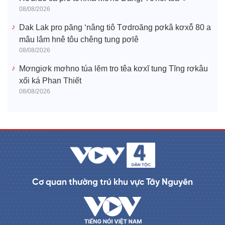
08/08/2026
Dak Lak pro păng ‘nâng tiô Tơdroăng pơkâ kơxô̆ 80 a
mâu lâm hnê tôu chêng tung pơlê
08/08/2026
Mơngiơk mơhno túa lĕm tro têa kơxĭ tung Tĭng rơkâu
xối ká Phan Thiết
08/08/2026
Cơ quan thường trú khu vực Tây Nguyên