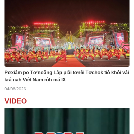
Pơxiâm po Tơ’noăng Lâp plâi tơnêi Tơchok tiô khôi vâi
krâ nah Việt Nam rôh má IX
04/08/2026
VIDEO