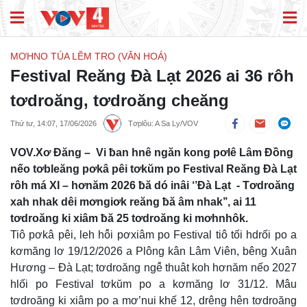
MƠHNO TÚA LĔM TRO (VĂN HOÁ)
Festival Reăng Đà Lạt 2026 ai 36 rôh
tơdroăng, tơdroăng cheăng
Thứ tư, 14:07, 17/06/2026
Tơplôu: A Sa Ly/VOV
VOV.Xơ Đăng – Vi ƀan hnê ngăn kong pơlê Lâm Đồng
nếo tơbleăng pơkâ pêi tơkŭm po Festival Reăng Đà Lạt
rôh má XI – hơnăm 2026 ƀă dó inâi ‘’Đà Lạt - Tơdroăng
xah nhak dêi mơngiơk reăng ƀă âm nhak’’, ai 11
tơdroăng ki xiâm ƀă 25 tơdroăng ki mơhnhôk.
Tiô pơkâ pêi, leh hô̆i pơxiâm po Festival tiô tối hdrối po a
kơmăng lơ 19/12/2026 a Plông kân Lâm Viên, bêng Xuân
Hương – Đà Lạt; tơdroăng ngê̆ thuât koh hơnăm nếo 2027
hlối po Festival tơkŭm po a kơmăng lơ 31/12. Mâu
tơdroăng ki xiâm po a mơ’nui khế 12, drêng hên tơdroăng