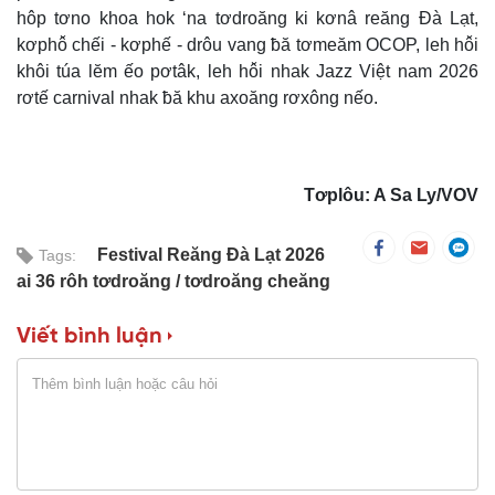
hôp tơno khoa hok ‘na tơdroăng ki kơnâ reăng Đà Lạt,
kơphô̆ chếi - kơphế - drôu vang ƀă tơmeăm OCOP, leh hô̆i
khôi túa lĕm ếo pơtâk, leh hô̆i nhak Jazz Việt nam 2026
rơtế carnival nhak ƀă khu axoăng rơxông nếo.
Tơplôu: A Sa Ly/VOV
Festival Reăng Đà Lạt 2026
Tags:
ai 36 rôh tơdroăng
tơdroăng cheăng
Viết bình luận