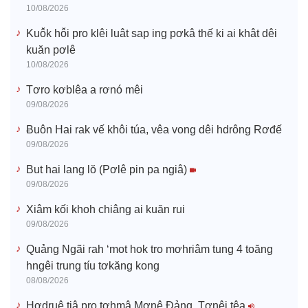
10/08/2026
Kuô̆k hô̆i pro klêi luât sap ing pơkâ thế ki ai khât dêi
kuăn pơlê
10/08/2026
Tơro kơblêa a rơnó mêi
09/08/2026
Ƀuôn Hai rak vế khôi túa, vêa vong dêi hdrông Rơđế
09/08/2026
But hai lang lŏ (Pơlê pin pa ngiâ)
09/08/2026
Xiâm kối khoh chiâng ai kuăn rui
09/08/2026
Quảng Ngãi rah ‘mot hok tro mơhriâm tung 4 toăng
hngêi trung tíu tơkăng kong
08/08/2026
Hơdruê tiâ pro tơhmâ Mơnê Đảng, Tơnêi têa