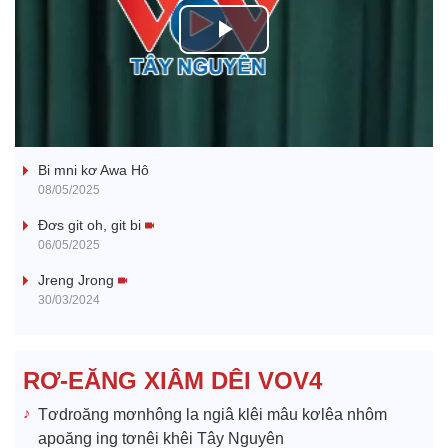
P
l
Ba ối dê̆ Dam Teang
a
Bi mni kơ Awa Hô
y
08/05/2025
V
Đơs git oh, git bi
06/05/2025
i
Jreng Jrong
30/03/2024
d
e
RƠ-EĂNG XIÂM DÊI VOV4
o
Tơdroăng mơnhông la ngiâ klêi mâu kơlêa nhôm
apoăng ing tơnêi khêi Tây Nguyên