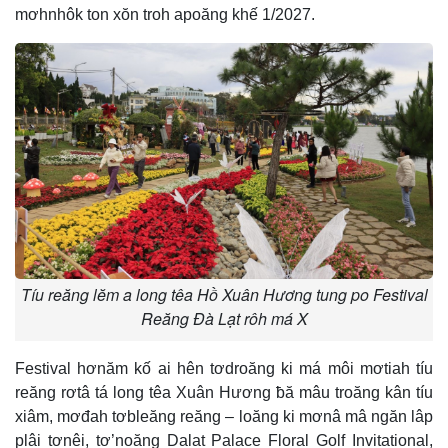
mơhnhôk ton xŏn troh apoăng khế 1/2027.
Tíu reăng lĕm a long têa Hồ Xuân Hương tung po Festival
Reăng Đà Lạt rôh má X
Festival hơnăm kố ai hên tơdroăng ki má môi mơtiah tíu
reăng rơtâ tá long têa Xuân Hương ƀă mâu troăng kân tíu
xiâm, mơđah tơbleăng reăng – loăng ki mơnâ mâ ngăn lâp
plâi tơnêi, tơ’noăng Dalat Palace Floral Golf Invitational,