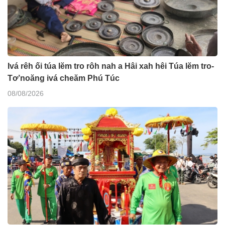
Ivá rêh ối túa lĕm tro rôh nah a Hâi xah hêi Túa lĕm tro-
Tơ’noăng ivá cheăm Phú Túc
08/08/2026