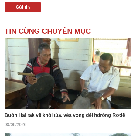
TIN CÙNG CHUYÊN MỤC
Ƀuôn Hai rak vế khôi túa, vêa vong dêi hdrông Rơđế
09/08/2026