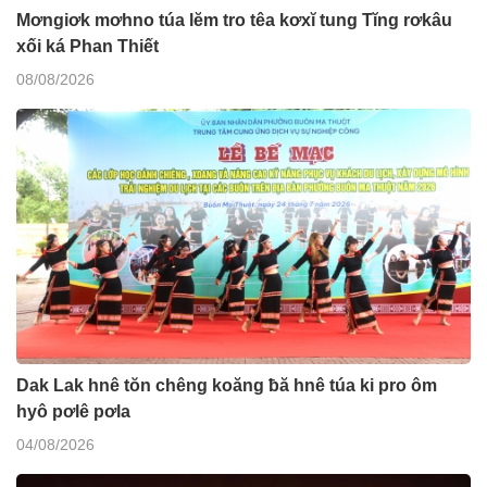
Mơngiơk mơhno túa lĕm tro têa kơxĭ tung Tĭng rơkâu
xối ká Phan Thiết
08/08/2026
Dak Lak hnê tŏn chêng koăng ƀă hnê túa ki pro ôm
hyô pơlê pơla
04/08/2026