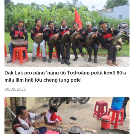
Dak Lak pro păng ‘nâng tiô Tơdroăng pơkâ kơxô̆ 80 a
mâu lâm hnê tôu chêng tung pơlê
08/08/2026