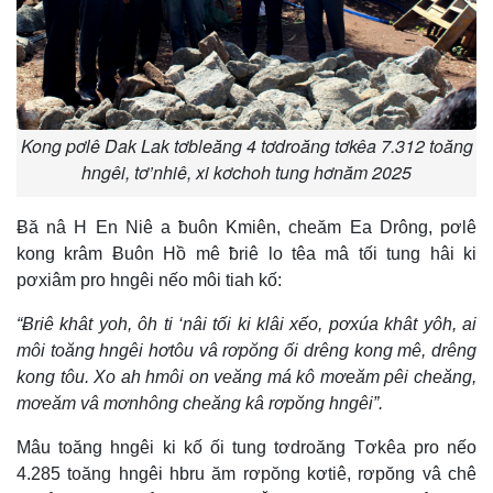
Kong pơlê Dak Lak tơbleăng 4 tơdroăng tơkêa 7.312 toăng
hngêi, tơ’nhiê, xi kơchoh tung hơnăm 2025
Ƀă nâ H En Niê a ƀuôn Kmiên, cheăm Ea Drông, pơlê
kong krâm Ƀuôn Hồ mê ƀriê lo têa mâ tối tung hâi ki
pơxiâm pro hngêi nếo môi tiah kố:
“Ƀriê khât yoh, ôh ti ‘nâi tối ki klâi xếo, pơxúa khât yôh, ai
môi toăng hngêi hơtôu vâ rơpŏng ối drêng kong mê, drêng
kong tôu. Xo ah hmôi on veăng má kô mơeăm pêi cheăng,
mơeăm vâ mơnhông cheăng kâ rơpŏng hngêi”.
Mâu toăng hngêi ki kố ối tung tơdroăng Tơkêa pro nếo
4.285 toăng hngêi hbru ăm rơpŏng kơtiê, rơpŏng vâ chê