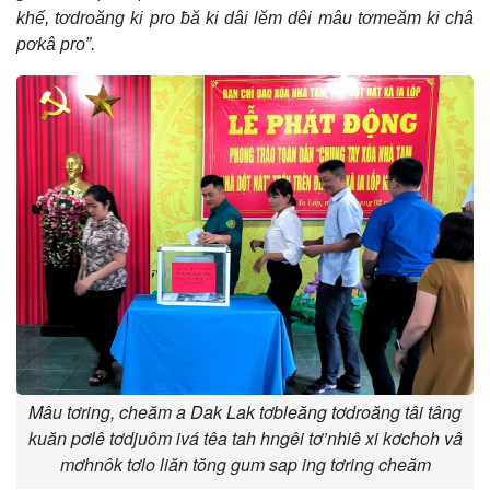
khế, tơdroăng ki pro ƀă ki dâi lĕm dêi mâu tơmeăm ki châ
pơkâ pro”.
Mâu tơring, cheăm a Dak Lak tơbleăng tơdroăng tâi tâng
kuăn pơlê tơdjuôm ivá têa tah hngêi tơ’nhiê xi kơchoh vâ
mơhnôk tơlo liăn tŏng gum sap ing tơring cheăm