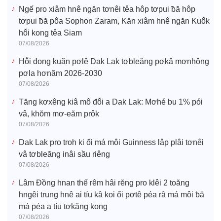
Ngế pro xiâm hnê ngăn tơnêi têa hôp tơpui ƀă hôp
tơpui ƀă pôa Sophon Zaram, Kăn xiâm hnê ngăn Kuô̆k
hô̆i kong têa Siam
07/08/2026
Hô̆i đong kuăn pơlê Dak Lak tơbleăng pơkâ mơnhông
pơla hơnăm 2026-2030
07/08/2026
Tăng kơxêng kiâ mô đô̆i a Dak Lak: Mơhé bu 1% pói
vâ, khŏm mơ-eăm prôk
07/08/2026
Dak Lak pro troh ki ối má môi Guinness lâp plâi tơnêi
vâ tơbleăng inâi sầu riêng
07/08/2026
Lâm Đồng hnan thế rêm hâi rĕng pro klêi 2 toăng
hngêi trung hnê ai tíu kâ koi ối pơtê péa râ má môi ƀă
má péa a tíu tơkăng kong
07/08/2026