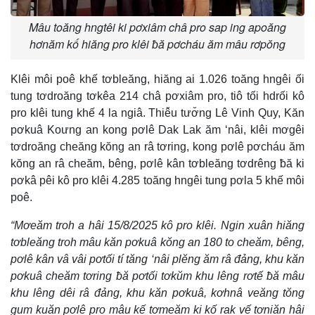
Mâu toăng hngtêi ki pơxiâm châ pro sap ing apoăng
hơnăm kố hiăng pro klêi ƀă pơcháu ăm mâu rơpŏng
Klêi môi poê khế tơbleăng, hiăng ai 1.026 toăng hngêi ối
tung tơdroăng tơkêa 214 châ pơxiâm pro, tiô tối hdrối kô
pro klêi tung khế 4 la ngiâ. Thiê̆u tươ̆ng Lê Vinh Quy, Kăn
pơkuâ Koưng an kong pơlê Dak Lak ăm ‘nâi, klêi mơgêi
tơdroăng cheăng kŏng an râ tơring, kong pơlê pơcháu ăm
kŏng an râ cheăm, bêng, pơlê kân tơbleăng tơdrêng ƀă ki
pơkâ pêi kô pro klêi 4.285 toăng hngêi tung pơla 5 khế môi
poê.
“Mơeăm troh a hâi 15/8/2025 kô pro klêi. Ngin xuân hiăng
tơbleăng troh mâu kăn pơkuâ kŏng an 180 to cheăm, bêng,
pơlê kân vâ vâi pơtối tí tăng ‘nâi plĕng ăm râ đảng, khu kăn
pơkuâ cheăm tơring ƀă pơtối tơkŭm khu lêng rơtế ƀă mâu
khu lêng dêi râ đảng, khu kăn pơkuâ, kơhnâ veăng tŏng
gum kuăn pơlê pro mâu kế tơmeăm ki kố rak vế tơniăn hâi