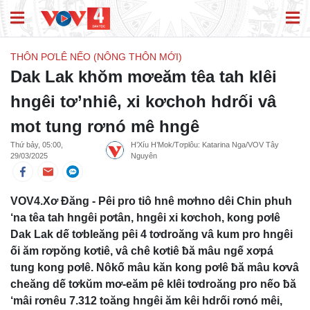
THÔN PƠLÊ NẾO (NÔNG THÔN MỚI)
Dak Lak khŏm mơeăm têa tah klêi
hngêi tơ’nhiê, xi kơchoh hdrối vâ
mot tung rơnó mê hngê
Thứ bảy, 05:00,
H’Xíu H’Mok/Tơplôu: Katarina Nga/VOV Tây
29/03/2025
Nguyên
VOV4.Xơ Đăng - Pêi pro tiô hnê mơhno dêi Chin phuh
‘na têa tah hngêi pơtân, hngêi xi kơchoh, kong pơlê
Dak Lak dế tơbleăng pêi 4 tơdroăng vâ kum pro hngêi
ối ăm rơpŏng kơtiê, vâ chê kơtiê ƀă mâu ngế xơpá
tung kong pơlê. Nôkố mâu kăn kong pơlê ƀă mâu kơvâ
cheăng dế tơkŭm mơ-eăm pê klêi tơdroăng pro nếo ƀă
‘mâi rơnêu 7.312 toăng hngêi ăm kêi hdrối rơnó mêi,