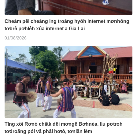
Cheăm pêi cheăng ing troăng hyôh internet mơnhông
tơƀrê pơhlêh xúa internet a Gia Lai
01/08/2026
Tĭng xối Rơnó chiâk dêi mơngế Bơhnéa, tíu pơtroh
tơdroăng pói vâ phâi hơtô, tơniăn lĕm