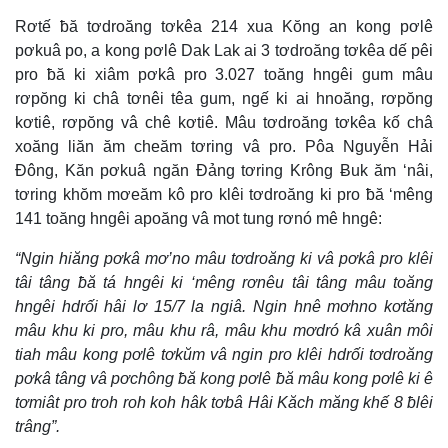
Rơtế ƀă tơdroăng tơkêa 214 xua Kŏng an kong pơlê
pơkuâ po, a kong pơlê Dak Lak ai 3 tơdroăng tơkêa dế pêi
pro ƀă ki xiâm pơkâ pro 3.027 toăng hngêi gum mâu
rơpŏng ki châ tơnêi têa gum, ngế ki ai hnoăng, rơpŏng
kơtiê, rơpŏng vâ chê kơtiê. Mâu tơdroăng tơkêa kố châ
xoăng liăn ăm cheăm tơring vâ pro. Pôa Nguyễn Hải
Đông, Kăn pơkuâ ngăn Đảng tơring Krông Ƀuk ăm ‘nâi,
tơring khŏm mơeăm kô pro klêi tơdroăng ki pro ƀă ‘mêng
141 toăng hngêi apoăng vâ mot tung rơnó mê hngê:
“Ngin hiăng pơkâ mơ’no mâu tơdroăng ki vâ pơkâ pro klêi
tâi tâng ƀă tá hngêi ki ‘mêng rơnêu tâi tâng mâu toăng
hngêi hdrối hâi lơ 15/7 la ngiâ. Ngin hnê mơhno kơtăng
mâu khu ki pro, mâu khu râ, mâu khu mơdró kâ xuân môi
tiah mâu kong pơlê tơkŭm vâ ngin pro klêi hdrối tơdroăng
pơkâ tâng vâ pơchông ƀă kong pơlê ƀă mâu kong pơlê ki ê
tơmiât pro troh roh koh hâk tơbâ Hâi Kăch măng khế 8 ƀlêi
trâng”.