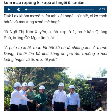
kum mâu rơpŏng ki xơpá ai hngêi ối tơniăn.
Remaining
-5:05
Loaded
:
Progress
:
Play
Mute
0%
0%
Dak Lak khŏm mơeăm têa tah klêi hngêi tơ’nhiê, xi kơchoh
Time
hdrối vâ mot tung rơnó mê hngê
Jâ Ngô Thị Kim Xuyến, a tôh kơphô̆ 1, pơlê kân Quảng
Phú, tơring Čư̆ Mgar ăm ‘nâi:
“Á phiu ro khât, ro to lâi hâi kố ôh tá chiâng koi. Á mơnê
Đảng, Tơnêi têa ƀă khu kŏng an pro ăm rơpŏng á môi
toăng hngêi vâ ối, ro khât yoh”.