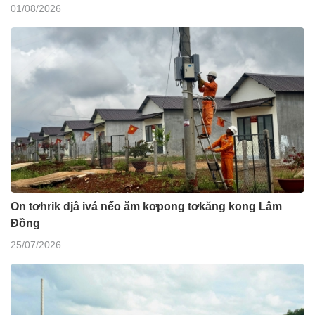
01/08/2026
On tơhrik djâ ivá nếo ăm kơpong tơkăng kong Lâm
Đồng
25/07/2026