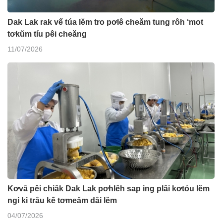
Dak Lak rak vế túa lĕm tro pơlê cheăm tung rôh ‘mot
tơkŭm tíu pêi cheăng
11/07/2026
Kơvâ pêi chiâk Dak Lak pơhlêh sap ing plâi kơtóu lĕm
ngi ki trâu kế tơmeăm dâi lĕm
04/07/2026