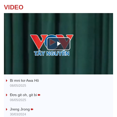
VIDEO
P
l
Ba ối dê̆ Dam Teang
a
Bi mni kơ Awa Hô
y
08/05/2025
V
Đơs git oh, git bi
06/05/2025
i
Jreng Jrong
30/03/2024