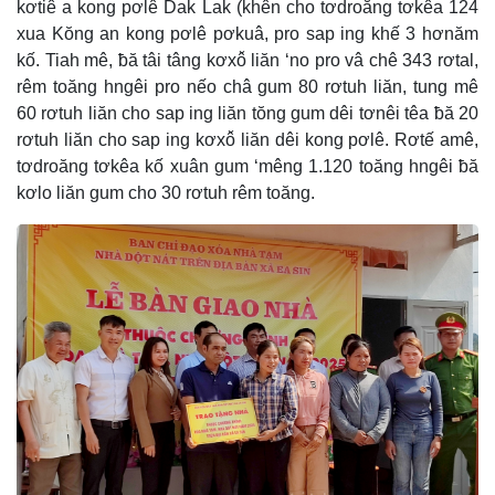
kơtiê a kong pơlê Dak Lak (khê̆n cho tơdroăng tơkêa 124
xua Kŏng an kong pơlê pơkuâ, pro sap ing khế 3 hơnăm
kố. Tiah mê, ƀă tâi tâng kơxô̆ liăn ‘no pro vâ chê 343 rơtal,
rêm toăng hngêi pro nếo châ gum 80 rơtuh liăn, tung mê
60 rơtuh liăn cho sap ing liăn tŏng gum dêi tơnêi têa ƀă 20
rơtuh liăn cho sap ing kơxô̆ liăn dêi kong pơlê. Rơtế amê,
tơdroăng tơkêa kố xuân gum ‘mêng 1.120 toăng hngêi ƀă
kơlo liăn gum cho 30 rơtuh rêm toăng.