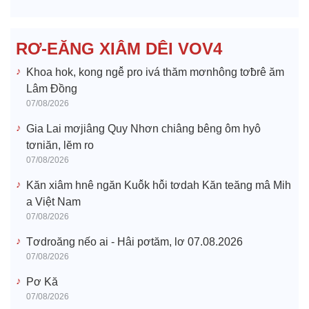
d
e
RƠ-EĂNG XIÂM DÊI VOV4
o
Khoa hok, kong ngê̆ pro ivá thăm mơnhông tơƀrê ăm
Lâm Đồng
07/08/2026
Gia Lai mơjiâng Quy Nhơn chiâng bêng ôm hyô
tơniăn, lĕm ro
07/08/2026
Kăn xiâm hnê ngăn Kuô̆k hô̆i tơdah Kăn teăng mâ Mih
a Việt Nam
07/08/2026
Tơdroăng nếo ai - Hâi pơtăm, lơ 07.08.2026
07/08/2026
Pơ Kă
07/08/2026