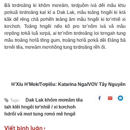
Ƀă tơdroăng ki khŏm mơeăm, tơdjuôm ivá dêi mâu khu
pơkuâ tơdroăng kal kí a Dak Lak, mâu toăng hngêi ki krá
kâk dế rĕng châ pơhêh teăng ăm mâu hngêi ki tơ’nhiê xi
kơchoh. Toăng hngêi nếo kô pro tơ’nôm ivá vâ mâu
rơpŏng tơkâ luâ xơpá, ai tơ’nôm tơdroăng loi tơngah tung
mâu troăng hơlâ tŏng gum, troăng hơlâ pơkâ dêi Đảng ƀă
tơnêi têa, mơeăm mơnhông tung tơdroăng rêh ối.
H’Xíu H’Mok/Tơplôu: Katarina Nga/VOV Tây Nguyên
Dak Lak khŏm mơeăm têa
Tags:
tah klêi hngêi tơ’nhiê
xi kơchoh
hdrối vâ mot tung rơnó mê hngê
Viết bình luận