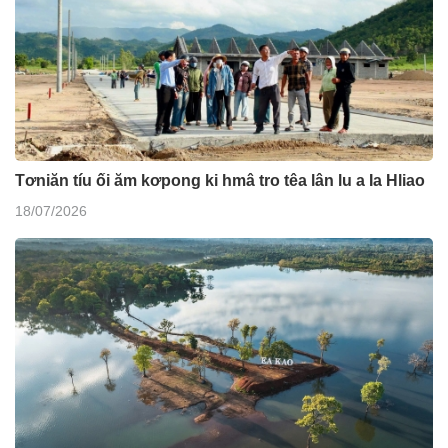
Tơniăn tíu ối ăm kơpong ki hmâ tro têa lân lu a Ia Hliao
18/07/2026