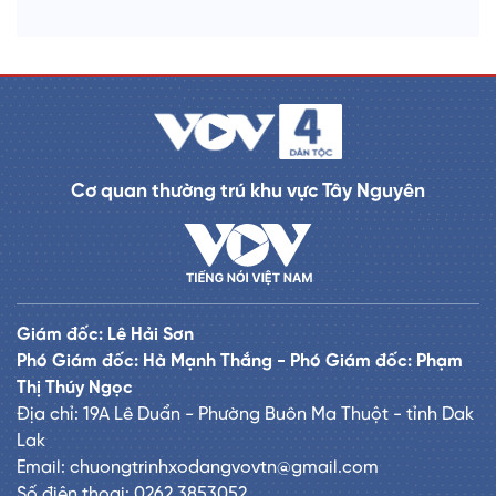
Cơ quan thường trú khu vực Tây Nguyên
Giám đốc: Lê Hải Sơn
Phó Giám đốc: Hà Mạnh Thắng - Phó Giám đốc: Phạm
Thị Thúy Ngọc
Địa chỉ: 19A Lê Duẩn - Phường Buôn Ma Thuột - tỉnh Dak
Lak
Email: chuongtrinhxodangvovtn@gmail.com
Số điện thoại: 0262.3853052