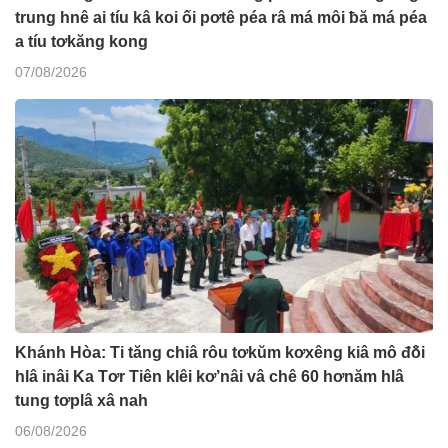
trung hnê ai tíu kâ koi ối pơtê péa râ má môi ƀă má péa
a tíu tơkăng kong
07/08/2026
Khánh Hòa: Ti tăng chiâ rôu tơkŭm kơxêng kiâ mô đô̆i
hlâ inâi Ka Tơr Tiên klêi kơ’nâi vâ chê 60 hơnăm hlâ
tung tơplâ xâ nah
06/08/2026