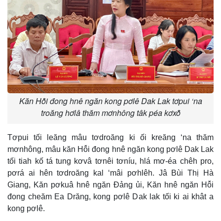
Kăn Hô̆i đong hnê ngăn kong pơlê Dak Lak tơpui ‘na
troăng hơlâ thăm mơnhông tâk péa kơxô̆
Tơpui tối leăng mâu tơdroăng ki ối kreăng ‘na thăm
mơnhông, mâu kăn Hô̆i đong hnê ngăn kong pơlê Dak Lak
tối tiah kố tá tung kơvâ tơnêi tơníu, hlá mơ-éa chêh pro,
pơrá ai hên tơdroăng kal ‘mâi pơhlêh. Jâ Bùi Thị Hà
Giang, Kăn pơkuâ hnê ngăn Đảng ủi, Kăn hnê ngăn Hô̆i
đong cheăm Ea Drăng, kong pơlê Dak lak tối ki ai khât a
kong pơlê.