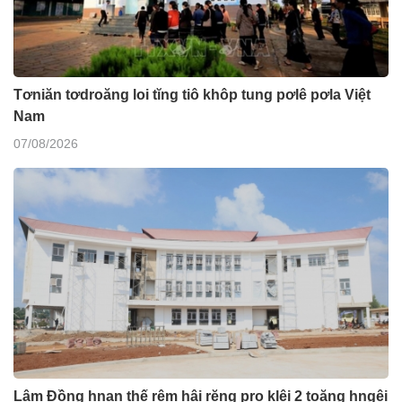
Tơniăn tơdroăng loi tĭng tiô khôp tung pơlê pơla Việt
Nam
07/08/2026
Lâm Đồng hnan thế rêm hâi rĕng pro klêi 2 toăng hngêi