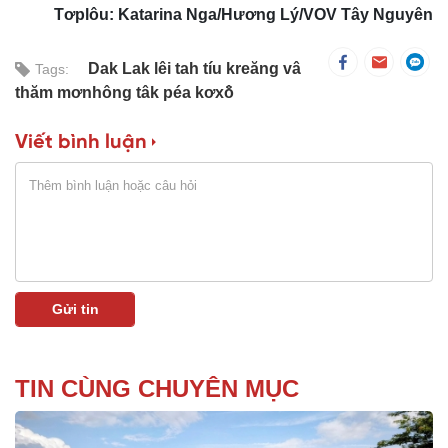
Tơplôu: Katarina Nga/Hương Lý/VOV Tây Nguyên
Dak Lak lêi tah tíu kreăng vâ
Tags:
thăm mơnhông tâk péa kơxô̆
Viết bình luận
TIN CÙNG CHUYÊN MỤC