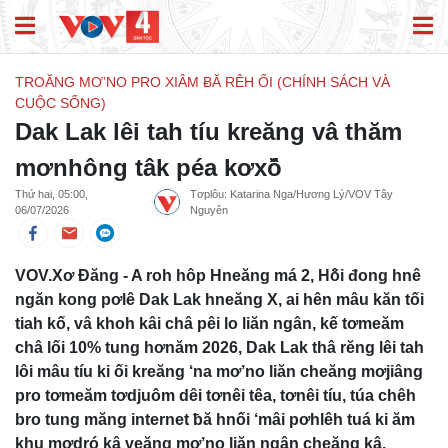
TROĂNG MƠ’NO PRO XIÂM ɃĂ RÊH ỐI (CHÍNH SÁCH VÀ
CUỘC SỐNG)
Dak Lak lêi tah tíu kreăng vâ thăm
mơnhông tâk péa kơxô̆
Thứ hai, 05:00,
Tơplôu: Katarina Nga/Hương Lý/VOV Tây
06/07/2026
Nguyên
VOV.Xơ Đăng - A roh hôp Hneăng má 2, Hô̆i đong hnê
ngăn kong pơlê Dak Lak hneăng X, ai hên mâu kăn tối
tiah kố, vâ khoh kâi châ pêi lo liăn ngân, kế tơmeăm
châ lối 10% tung hơnăm 2026, Dak Lak thâ rĕng lêi tah
lôi mâu tíu ki ối kreăng ‘na mơ’no liăn cheăng mơjiâng
pro tơmeăm tơdjuôm dêi tơnêi têa, tơnêi tíu, túa chêh
bro tung măng internet ƀă hnối ‘mâi pơhlêh tuá ki ăm
khu mơdró kâ veăng mơ’no liăn ngân cheăng kâ.