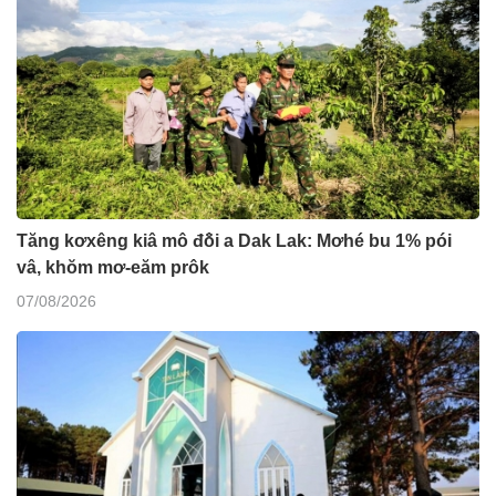
Tăng kơxêng kiâ mô đô̆i a Dak Lak: Mơhé bu 1% pói
vâ, khŏm mơ-eăm prôk
07/08/2026