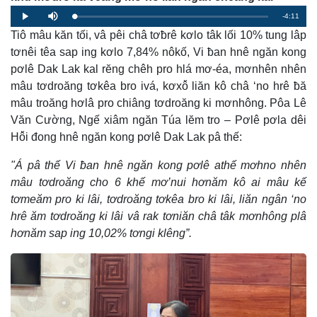
Remaining
-4:11
Loaded
:
Progress
:
Play
Mute
0%
0%
Tiô mâu kăn tối, vâ pêi châ tơƀrê kơlo tâk lối 10% tung lâp
Time
tơnêi têa sap ing kơlo 7,84% nôkố, Vi ƀan hnê ngăn kong
pơlê Dak Lak kal rĕng chêh pro hlá mơ-éa, mơnhên nhên
mâu tơdroăng tơkêa bro ivá, kơxô̆ liăn kô châ ‘no hrê ƀă
mâu troăng hơlâ pro chiâng tơdroăng ki mơnhông. Pôa Lê
Văn Cường, Ngế xiâm ngăn Túa lĕm tro – Pơlê pơla dêi
Hô̆i đong hnê ngăn kong pơlê Dak Lak pâ thế:
"Á pâ thế Vi ƀan hnê ngăn kong pơlê athế mơhno nhên
mâu tơdroăng cho 6 khế mơ’nui hơnăm kô ai mâu kế
tơmeăm pro ki lâi, tơdroăng tơkêa bro ki lâi, liăn ngân ‘no
hrê ăm tơdroăng ki lâi vâ rak tơniăn châ tâk mơnhông plâ
hơnăm sap ing 10,02% tơngi klêng”.