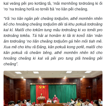
kal veăng pêi pro kơtăng tâ, ‘mâi mơnhông tơdroăng ki ối
‘ro ‘na troăng hơlâ xo tơnêi ƀă ‘no liăn pêi cheăng.
“Vâ ‘no liăn ngân pêi cheăng tơdjuôm, athế mơnhên nhên
kố cho hnoăng cheăng tơdjuôm dêi tá khu pơkuâ tơdroăng
kal kí. Malối cho tơkŭm tung mâu tơdroăng ki xo tơnêi pro
tơdroăng tơkêa. Tá hâi ai hơnăm ki lâi ki kơxô̆ liăn ‘măn
ăm tơdroăng ‘no liăn cheăng tơdjuôm gá hên môi tiah mê.
Xua mê cho khu râ Đảng, kăn pơkuâ kong pơlê, malối cho
kăn pơkuâ râ cheăm bêng, athế mơnhên nhên kố cho
hnoăng cheăng ki kal vâ pêi pro tung plâ hneăng pêi
cheăng”.