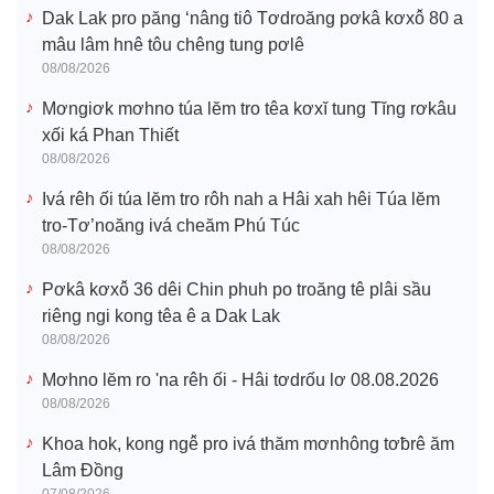
Dak Lak pro păng ‘nâng tiô Tơdroăng pơkâ kơxô̆ 80 a
mâu lâm hnê tôu chêng tung pơlê
08/08/2026
Mơngiơk mơhno túa lĕm tro têa kơxĭ tung Tĭng rơkâu
xối ká Phan Thiết
08/08/2026
Ivá rêh ối túa lĕm tro rôh nah a Hâi xah hêi Túa lĕm
tro-Tơ’noăng ivá cheăm Phú Túc
08/08/2026
Pơkâ kơxô̆ 36 dêi Chin phuh po troăng tê plâi sầu
riêng ngi kong têa ê a Dak Lak
08/08/2026
Mơhno lĕm ro 'na rêh ối - Hâi tơdrốu lơ 08.08.2026
08/08/2026
Khoa hok, kong ngê̆ pro ivá thăm mơnhông tơƀrê ăm
Lâm Đồng