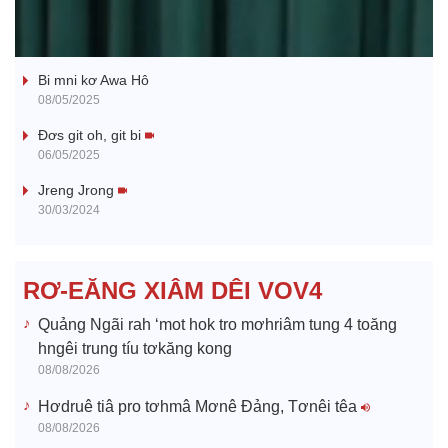
l
Ba ối dê̆ Dam Teang
a
Bi mni kơ Awa Hô
y
08/05/2025
V
Đơs git oh, git bi
06/05/2025
i
Jreng Jrong
30/03/2024
d
e
RƠ-EĂNG XIÂM DÊI VOV4
o
Quảng Ngãi rah ‘mot hok tro mơhriâm tung 4 toăng
hngêi trung tíu tơkăng kong
08/08/2026
Hơdruê tiâ pro tơhmâ Mơnê Đảng, Tơnêi têa
08/08/2026