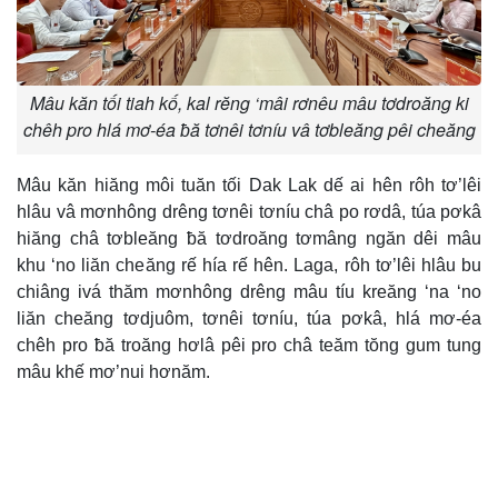
Mâu kăn tối tiah kố, kal rĕng ‘mâi rơnêu mâu tơdroăng ki
chêh pro hlá mơ-éa ƀă tơnêi tơníu vâ tơbleăng pêi cheăng
Mâu kăn hiăng môi tuăn tối Dak Lak dế ai hên rôh tơ’lêi
hlâu vâ mơnhông drêng tơnêi tơníu châ po rơdâ, túa pơkâ
hiăng châ tơbleăng ƀă tơdroăng tơmâng ngăn dêi mâu
khu ‘no liăn cheăng rế hía rế hên. Laga, rôh tơ’lêi hlâu bu
chiâng ivá thăm mơnhông drêng mâu tíu kreăng ‘na ‘no
liăn cheăng tơdjuôm, tơnêi tơníu, túa pơkâ, hlá mơ-éa
chêh pro ƀă troăng hơlâ pêi pro châ teăm tŏng gum tung
mâu khế mơ’nui hơnăm.