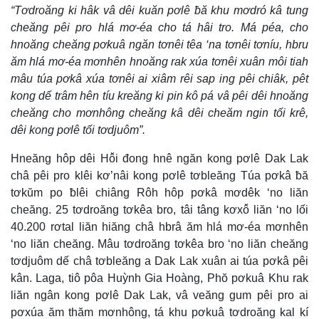
“Tơdroăng ki hâk vâ dêi kuăn pơlê ƀă khu mơdró kâ tung
cheăng pêi pro hlá mơ-éa cho tá hâi tro. Má péa, cho
hnoăng cheăng pơkuâ ngăn tơnêi têa ‘na tơnêi tơníu, hbru
ăm hlá mơ-éa mơnhên hnoăng rak xúa tơnêi xuân môi tiah
mâu túa pơkâ xúa tơnêi ai xiâm rêi sap ing pêi chiâk, pêt
kong dế trâm hên tíu kreăng ki pin kô pá vâ pêi dêi hnoăng
cheăng cho mơnhông cheăng kâ dêi cheăm ngin tối krê,
dêi kong pơlê tối tơdjuôm”.
Hneăng hôp dêi Hô̆i đong hnê ngăn kong pơlê Dak Lak
châ pêi pro klêi kơ’nâi kong pơlê tơbleăng Túa pơkâ ƀă
tơkŭm po ƀlêi chiâng Rôh hôp pơkâ mơdêk ‘no liăn
cheăng. 25 tơdroăng tơkêa bro, tâi tâng kơxô̆ liăn ‘no lối
40.200 rơtal liăn hiăng châ hbrâ ăm hlá mơ-éa mơnhên
‘no liăn cheăng. Mâu tơdroăng tơkêa bro ‘no liăn cheăng
tơdjuôm dế châ tơbleăng a Dak Lak xuân ai túa pơkâ pêi
kân. Laga, tiô pôa Huỳnh Gia Hoàng, Phŏ pơkuâ Khu rak
liăn ngân kong pơlê Dak Lak, vâ veăng gum pêi pro ai
pơxúa ăm thăm mơnhông, tá khu pơkuâ tơdroăng kal kí