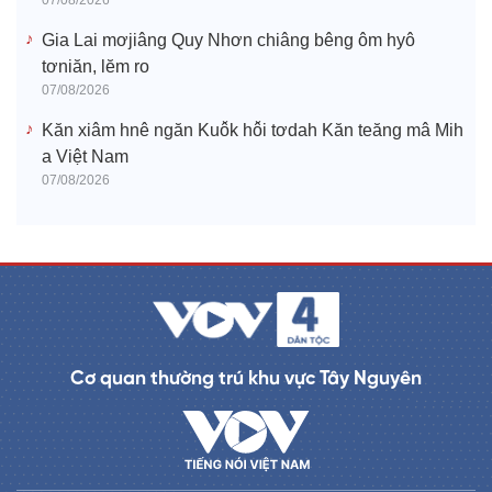
07/08/2026
Gia Lai mơjiâng Quy Nhơn chiâng bêng ôm hyô
tơniăn, lĕm ro
07/08/2026
Kăn xiâm hnê ngăn Kuô̆k hô̆i tơdah Kăn teăng mâ Mih
a Việt Nam
07/08/2026
Cơ quan thường trú khu vực Tây Nguyên