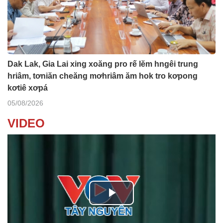
Dak Lak, Gia Lai xing xoăng pro rế lĕm hngêi trung
hriâm, tơniăn cheăng mơhriâm ăm hok tro kơpong
kơtiê xơpá
05/08/2026
VIDEO
P