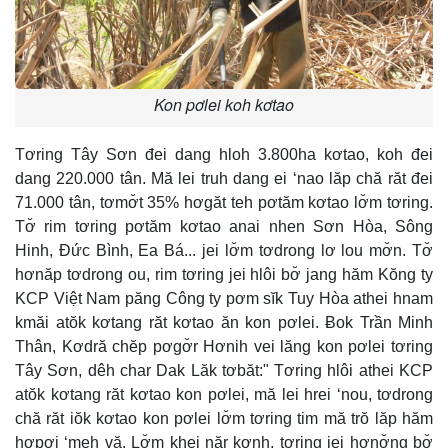
Kon pơlei koh kơtao
Tơring Tây Sơn đei dang hloh 3.800ha kơtao, koh đei
dang 220.000 tân. Mă lei truh dang ei ‘nao lăp chă răt đei
71.000 tân, tơmơ̆t 35% hơgăt teh pơtăm kơtao lơ̆m tơring.
Tơ̆ rim tơring pơtăm kơtao anai nhen Sơn Hòa, Sông
Hinh, Đức Bình, Ea Bá... jei lơ̆m tơdrong lơ lou mơ̆n. Tơ̆
hơnăp tơdrong ou, rim tơring jei hlôi bơ̆ jang hăm Kŏng ty
KCP Việt Nam păng Công ty pơm sĭk Tuy Hòa athei hnam
kmăi atŏk kơtang răt kơtao ăn kon pơlei. Ƀok Trần Minh
Thân, Kơdră chĕp pơgơ̆r Hơnih vei lăng kon pơlei tơring
Tây Sơn, dêh char Dak Lăk tơbăt:" Tơring hlôi athei KCP
atŏk kơtang răt kơtao kon pơlei, mă lei hrei ‘nou, tơdrong
chă răt iŏk kơtao kon pơlei lơ̆m tơring tim mă trŏ lăp hăm
hơpơi ‘meh vă. Lơ̆m khei năr kơnh, tơring jei hơnơ̆ng bơ̆