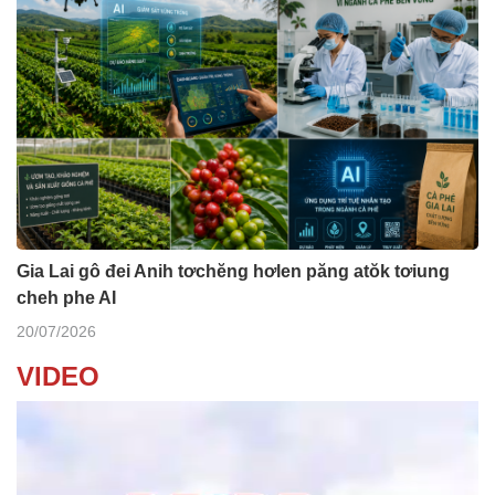
Gia Lai gô đei Anih tơchĕng hơlen păng atŏk tơiung
cheh phe AI
20/07/2026
VIDEO