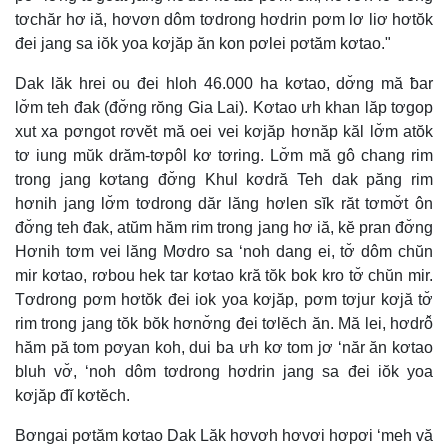
tơchăr hơ iă, hơvơn dôm tơdrong hơdrin pơm lơ liơ hơtŏk
đei jang sa iŏk yoa kơjăp ăn kon pơlei pơtăm kơtao."
Dak lăk hrei ou đei hloh 46.000 ha kơtao, dơ̆ng mă ƀar
lơ̆m teh đak (đơ̆ng rŏng Gia Lai). Kơtao ưh khan lăp tơgop
xut xa pơngot rơvĕt mă oei vei kơjăp hơnăp kăl lơ̆m atŏk
tơ iung mŭk drăm-tơpôl kơ tơring. Lơ̆m mă gô chang rim
trong jang kơtang đơ̆ng Khul kơdră Teh dak păng rim
hơnih jang lơ̆m tơdrong dăr lăng hơlen sĭk răt tơmơ̆t ôn
đơ̆ng teh đak, atŭm hăm rim trong jang hơ iă, kĕ pran đơ̆ng
Hơnih tơm vei lăng Mơdro sa ‘noh dang ei, tơ̆ dôm chŭn
mir kơtao, rơbou hek tar kơtao kră tŏk bok kro tơ̆ chŭn mir.
Tơdrong pơm hơtŏk đei iok yoa kơjăp, pơm tơjur kơjă tơ̆
rim trong jang tŏk bŏk hơnơ̆ng đei tơlĕch ăn. Mă lei, hơdrô̆
hăm pă tom pơyan koh, dui ba ưh kơ tom jơ ‘năr ăn kơtao
bluh vơ̆, ‘noh dôm tơdrong hơdrin jang sa đei iŏk yoa
kơjăp đĭ kơtĕch.
Bơngai pơtăm kơtao Dak Lăk hơvơh hơvơi hơpơi ‘meh vă