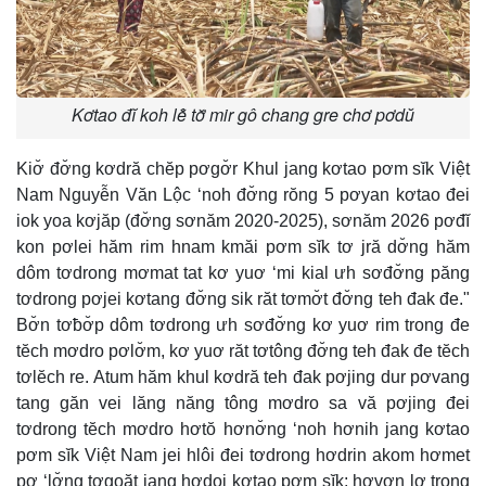
Kơtao đĭ koh lê̆ tơ̆ mir gô chang gre chơ pơdŭ
Kiơ̆ đơ̆ng kơdră chĕp pơgơ̆r Khul jang kơtao pơm sĭk Việt
Nam Nguyễn Văn Lộc ‘noh đơ̆ng rŏng 5 pơyan kơtao đei
iok yoa kơjăp (đơ̆ng sơnăm 2020-2025), sơnăm 2026 pơđĭ
kon pơlei hăm rim hnam kmăi pơm sĭk tơ jră dơ̆ng hăm
dôm tơdrong mơmat tat kơ yuơ ‘mi kial ưh sơđơ̆ng păng
tơdrong pơjei kơtang đơ̆ng sik răt tơmơ̆t đơ̆ng teh đak đe."
Bơ̆n tơƀơ̆p dôm tơdrong ưh sơđơ̆ng kơ yuơ rim trong đe
tĕch mơdro pơlơ̆m, kơ yuơ răt tơtông đơ̆ng teh đak đe tĕch
tơlĕch re. Atum hăm khul kơdră teh đak pơjing dur pơvang
tang găn vei lăng năng tông mơdro sa vă pơjing đei
tơdrong tĕch mơdro hơtŏ hơnơ̆ng ‘noh hơnih jang kơtao
pơm sĭk Việt Nam jei hlôi đei tơdrong hơdrin akom hơmet
pơ ‘lơ̆ng tơgoăt jang hơdoi kơtao pơm sĭk; hơvơn lơ trong