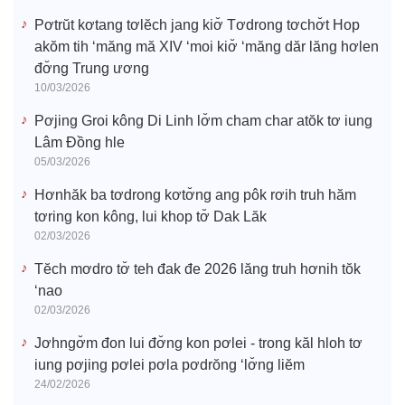
Pơtrŭt kơtang tơlĕch jang kiơ̆ Tơdrong tơchơ̆t Hop
akŏm tih ‘măng mă XIV ‘moi kiơ̆ ‘măng dăr lăng hơlen
đơ̆ng Trung ương
10/03/2026
Pơjing Groi kông Di Linh lơ̆m cham char atŏk tơ iung
Lâm Đồng hle
05/03/2026
Hơnhăk ba tơdrong kơtơ̆ng ang pôk rơih truh hăm
tơring kon kông, lui khop tơ̆ Dak Lăk
02/03/2026
Tĕch mơdro tơ̆ teh đak đe 2026 lăng truh hơnih tŏk
‘nao
02/03/2026
Jơhngơ̆m đon lui đơ̆ng kon pơlei - trong kăl hloh tơ
iung pơjing pơlei pơla pơdrŏng ‘lơ̆ng liĕm
24/02/2026