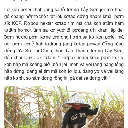
Lơ kon pơlei choh jang sa tơ̆ tơring Tây Sơn jei mơ hoal
gô chang nơ̆r tơchơ̆t răt iŏk kơtao đơ̆ng hnam kmăi pơm
sĭk KCP. Rơbou hektar kơtao tim mă chă koh atŭm hăm
tơtăm hơmơt ŭnh sa kơ yuơ tŏ pơđang ưh khan lăp đei
ƀơm hơdrô̆ pơm kơnê̆ tơdrong hơrih sa kơ kon pơlei mă
oei pơm kơnê̆ truh tơdrong jang kơtao pơyan đơ̆ng rŏng
dơ̆ng. Yă Sô Thị Cheo, thôn Tân Thành, tơring Tây Sơn,
dêh char Dak Lăk tơtăm: " Hơpơi hnam kmăi pơm lơ liơ
koh hăp mă koăng ƀiơ̆, bơ̆n jei ‘meh vă vei lăng năng tông
hăp dơ̆ng, dang ei tim mă koh lơ lou, dang yơ vă vei lăng
hăp kơnh, sơnăm đơ̆ng rŏng hli pă đei sa dơ̆ng văi."