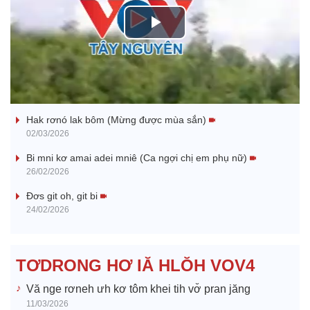
P
l
Nhớ bạn
a
Hak rơnó lak bôm (Mừng được mùa sắn)
y
02/03/2026
V
Bi mni kơ amai adei mniê (Ca ngợi chị em phụ nữ)
26/02/2026
i
Đơs git oh, git bi
24/02/2026
d
e
TƠDRONG HƠ IĂ HLŎH VOV4
o
Vă nge rơneh ưh kơ tôm khei tih vơ̆ pran jăng
11/03/2026