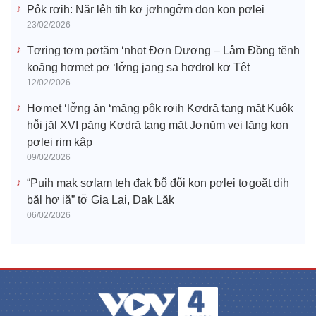
Pôk rơih: Năr lêh tih kơ jơhngơ̆m đon kon pơlei
23/02/2026
Tơring tơm pơtăm ‘nhot Đơn Dương – Lâm Đồng tĕnh
koăng hơmet pơ ‘lơ̆ng jang sa hơdrol kơ Têt
12/02/2026
Hơmet ‘lơ̆ng ăn ‘măng pôk rơih Kơdră tang măt Kuôk
hô̆i jăl XVI păng Kơdră tang măt Jơnŭm vei lăng kon
pơlei rim kâp
09/02/2026
“Puih mak sơlam teh đak ƀô̆ đô̆i kon pơlei tơgoăt dih
băl hơ iă” tơ̆ Gia Lai, Dak Lăk
06/02/2026