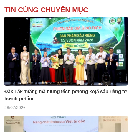
TIN CÙNG CHUYÊN MỤC
Đăk Lăk 'măng mă blŭng tĕch pơlong kơjă sâu riêng tơ̆
hơnih pơtăm
28/07/2026