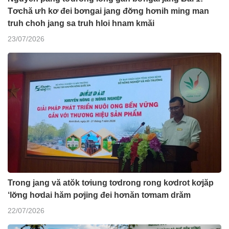
Tơchă ưh kơ đei bơngai jang đơ̆ng hơnih ming man
truh choh jang sa truh hloi hnam kmăi
23/07/2026
Trong jang vă atŏk tơiung tơdrong rong kơdrot kơjăp
‘lơ̆ng hơdai hăm pơjing đei hơnăn tơmam drăm
22/07/2026