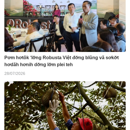
Pơm hơtŏk ‘lơ̆ng Robusta Việt đơ̆ng blŭng vă sơkơ̆t
hơdăh hơnih dơ̆ng lơ̆m plei teh
28/07/2026