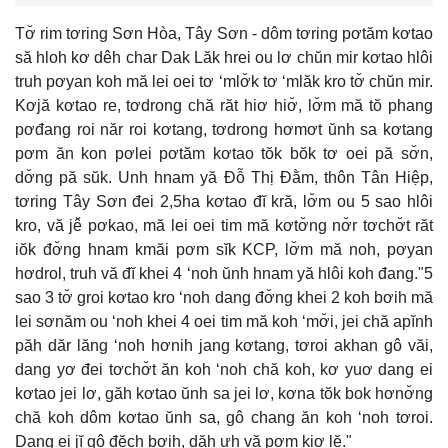
Tơ̆ rim tơring Sơn Hòa, Tây Sơn - dôm tơring pơtăm kơtao
să hloh kơ dêh char Dak Lăk hrei ou lơ chŭn mir kơtao hlôi
truh pơyan koh mă lei oei tơ ‘mlơ̆k tơ ‘mlăk kro tơ̆ chŭn mir.
Kơjă kơtao re, tơdrong chă răt hiơ hiơ̆, lơ̆m mă tŏ phang
pơđang roi năr roi kơtang, tơdrong hơmơt ŭnh sa kơtang
pơm ăn kon pơlei pơtăm kơtao tŏk bŏk tơ oei pă sơ̆n,
dơ̆ng pă sŭk. Unh hnam yă Đỗ Thị Đằm, thôn Tân Hiệp,
tơring Tây Sơn đei 2,5ha kơtao đĭ kră, lơ̆m ou 5 sao hlôi
kro, vă jê̆ pơkao, mă lei oei tim mă kơtơ̆ng nơ̆r tơchơ̆t răt
iŏk đơ̆ng hnam kmăi pơm sĭk KCP, lơ̆m mă noh, pơyan
hơdrol, truh vă đĭ khei 4 ‘noh ŭnh hnam yă hlôi koh đang."5
sao 3 tơ̆ groi kơtao kro ‘noh dang đơ̆ng khei 2 koh bơih mă
lei sơnăm ou ‘noh khei 4 oei tim mă koh ‘mơ̆i, jei chă apĭnh
păh dăr lăng ‘noh hơnih jang kơtang, tơroi akhan gô văi,
dang yơ đei tơchơ̆t ăn koh ‘noh chă koh, kơ yuơ dang ei
kơtao jei lơ, găh kơtao ŭnh sa jei lơ, kơna tŏk bok hơnơ̆ng
chă koh dôm kơtao ŭnh sa, gô chang ăn koh ‘noh tơroi.
Dang ei jĭ gô đĕch bơih, dăh ưh vă pơm kiơ lĕ."