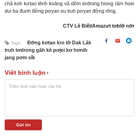
chă koh kơtao tĕnh koăng vă dôm tơdrong hiong răm hoei
dui ba đunh đơ̆ng pơyan ou truh pơyan đơ̆ng rŏng.
CTV Lê Biết/Amazưt tơblơ̆ nơ̆r
Đơ̆ng kơtao kro tơ̆ Dak Lăk
Tags:
truh tơdrong găh kĕ pơjei kơ hơnih
jang pơm sĭk
Viết bình luận