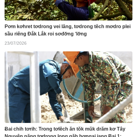
Pơm kơhret tơdrong vei lăng, tơdrong tĕch mơdro plei
sầu riêng Đắk Lắk roi sơđơ̆ng ‘lơ̆ng
23/07/2026
Ƀai chih tơrih: Trong tơlĕch ăn tŏk mŭk drăm kơ Tây
Nguyên păng tơdrong long găh bơngai jang Ƀai 1: