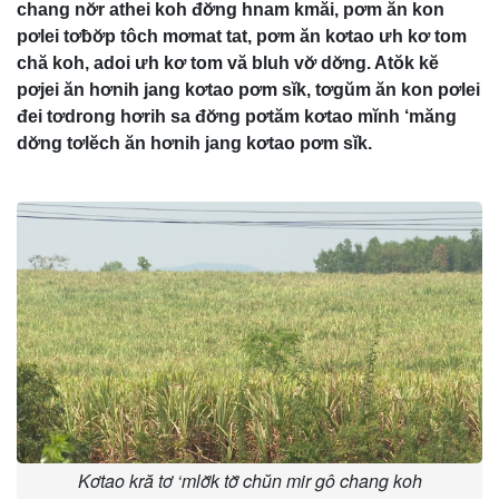
chang nơ̆r athei koh đơ̆ng hnam kmăi, pơm ăn kon
pơlei tơƀơ̆p tôch mơmat tat, pơm ăn kơtao ưh kơ tom
chă koh, adoi ưh kơ tom vă bluh vơ̆ dơ̆ng. Atŏk kĕ
pơjei ăn hơnih jang kơtao pơm sĭk, tơgŭm ăn kon pơlei
đei tơdrong hơrih sa đơ̆ng pơtăm kơtao mĭnh ‘măng
dơ̆ng tơlĕch ăn hơnih jang kơtao pơm sĭk.
Kơtao kră tơ ‘mlơ̆k tơ̆ chŭn mir gô chang koh