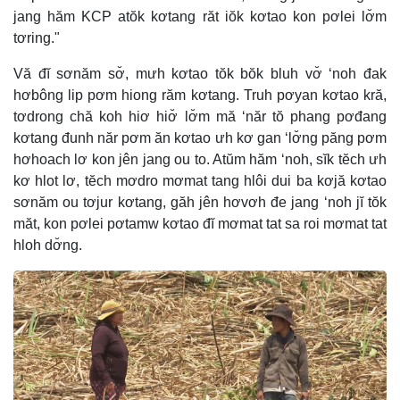
jang hăm KCP atŏk kơtang răt iŏk kơtao kon pơlei lơ̆m
tơring."
Vă đĭ sơnăm sơ̆, mưh kơtao tŏk bŏk bluh vơ̆ ‘noh đak
hơbông lip pơm hiong răm kơtang. Truh pơyan kơtao kră,
tơdrong chă koh hiơ hiơ̆ lơ̆m mă ‘năr tŏ phang pơđang
kơtang đunh năr pơm ăn kơtao ưh kơ gan ‘lơ̆ng păng pơm
hơhoach lơ kon jên jang ou to. Atŭm hăm ‘noh, sĭk tĕch ưh
kơ hlot lơ, tĕch mơdro mơmat tang hlôi dui ba kơjă kơtao
sơnăm ou tơjur kơtang, găh jên hơvơh đe jang ‘noh jĭ tŏk
măt, kon pơlei pơtamw kơtao đĭ mơmat tat sa roi mơmat tat
hloh dơ̆ng.