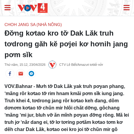
CHOH JANG SA (NHÀ NÔNG)
Đơ̆ng kơtao kro tơ̆ Dak Lăk truh
tơdrong găh kĕ pơjei kơ hơnih jang
pơm sĭk
Thứ năm, 15:12, 23/04/2026
CTV Lê Biết/Amazưt tơblơ̆ nơ̆r
VOV.Bahnar - Mưh tơ̆ Dak Lăk yak truh pơyan phang,
‘măng rŏr kơtao tơ̆ rim hnam kmăi pơm sĭk iung jang.
Truh khei 4, tơdrong jang rŏr kơtao keh đang, dôm
dơnơm kơtao tơ̆ chŭn mir hlôi chăt dơ̆ng, gôchang
‘măng ‘mi jur, bluh vơ̆ ăn mĭnh pơyan đơ̆ng rŏng. Mă lei
truh jơ ‘năr dang ei, tơ̆ lơ tơring pơtăm kơtao tơm kơ
dêh char Dak Lăk, kơtao oei kro joi tơ̆ chŭn mir gô