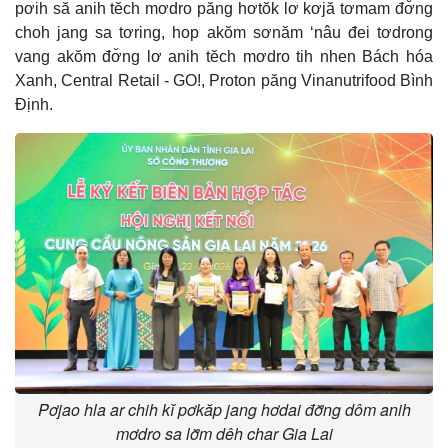
pơih să anih tĕch mơdro păng hơtŏk lơ kơjă tơmam đơ̆ng
choh jang sa tơring, hop akŏm sơnăm ‘nâu đei tơdrong
vang akŏm đơ̆ng lơ anih tĕch mơdro tih nhen Bách hóa
Xanh, Central Retail - GO!, Proton păng Vinanutrifood Bình
Định.
Pơjao hla ar chih kĭ pơkăp jang hơdai đơ̆ng dôm anih
mơdro sa lơ̆m dêh char Gia Lai