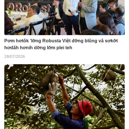
Pơm hơtŏk ‘lơ̆ng Robusta Việt đơ̆ng blŭng vă sơkơ̆t
hơdăh hơnih dơ̆ng lơ̆m plei teh
28/07/2026