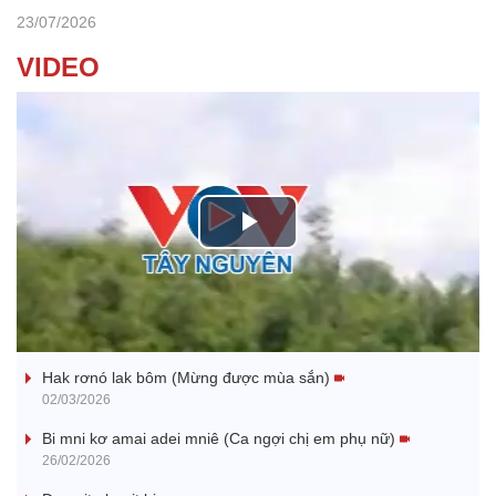
23/07/2026
VIDEO
P
l
Nhớ bạn
a
Hak rơnó lak bôm (Mừng được mùa sắn)
y
02/03/2026
V
Bi mni kơ amai adei mniê (Ca ngợi chị em phụ nữ)
26/02/2026