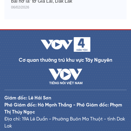
băl hơ iă” tơ̆ Gia Lai, Dak Lăk
06/02/2026
Cơ quan thường trú khu vực Tây Nguyên
Giám đốc: Lê Hải Sơn
Phó Giám đốc: Hà Mạnh Thắng - Phó Giám đốc: Phạm
Thị Thúy Ngọc
Địa chỉ: 19A Lê Duẩn - Phường Buôn Ma Thuột - tỉnh Dak
Lak