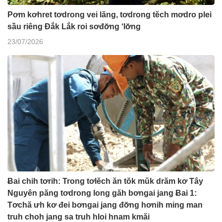
Pơm kơhret tơdrong vei lăng, tơdrong tĕch mơdro plei
sầu riêng Đắk Lắk roi sơđơ̆ng ‘lơ̆ng
23/07/2026
Ƀai chih tơrih: Trong tơlĕch ăn tŏk mŭk drăm kơ Tây
Nguyên păng tơdrong long găh bơngai jang Ƀai 1:
Tơchă ưh kơ đei bơngai jang đơ̆ng hơnih ming man
truh choh jang sa truh hloi hnam kmăi