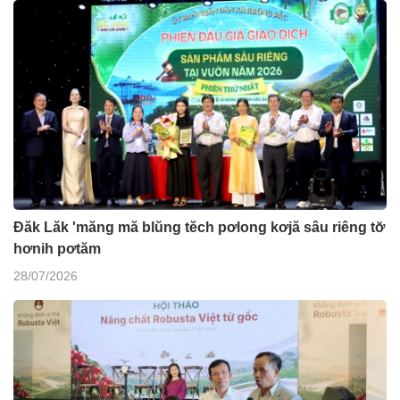
Đăk Lăk 'măng mă blŭng tĕch pơlong kơjă sâu riêng tơ̆
hơnih pơtăm
28/07/2026