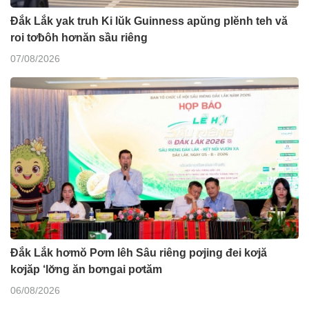
Đắk Lắk yak truh Ki lŭk Guinness apŭng plĕnh teh vă
roi tơƀôh hơnăn sầu riêng
07/08/2026
Đắk Lắk hơmŏ Pơm lêh Sâu riêng pơjing đei kơjă
kơjăp ‘lơ̆ng ăn bơngai pơtăm
06/08/2026