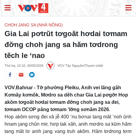
CHOH JANG SA (NHÀ NÔNG)
Gia Lai pơtrŭt tơgoăt hơdai tơmam
đơ̆ng choh jang sa hăm tơdrong
tĕch le ‘nao
Thứ ba, 10:10, 26/05/2026
VOV Tây Nguyên/Thuem tơblơ̆
VOV.Bahnar - Tơ̆ phường Pleiku, Anih vei lăng găh
Kơmăy kơmŏk, Mơdro sa dêh char Gia Lai pơgơ̆r Hop
akŏm tơgoăt hơdai tơmam đơ̆ng choh jang sa đei,
tơmam OCOP păng tơmam ‘lơ̆ng sơnăm 2026.
Hop akŏm sơng đei vă jê̆ 400 ‘nu bơnai tang măt ‘noh ŭnh
hnam jang chŭn mir, hơp tak xăh, anih mơdro sa kŭm hăm
tang măt lơ anih jang vang truh akŏm. Hăm tơdrong tơm