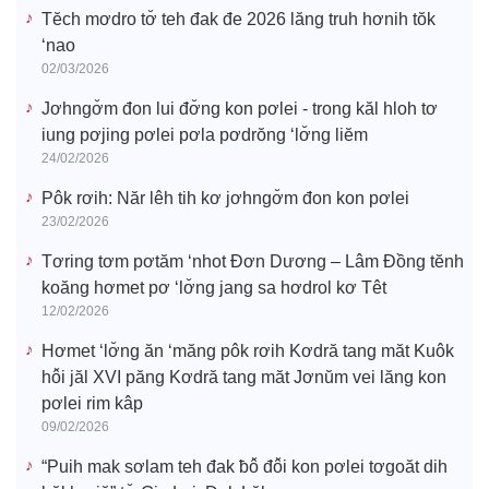
Tĕch mơdro tơ̆ teh đak đe 2026 lăng truh hơnih tŏk
‘nao
02/03/2026
Jơhngơ̆m đon lui đơ̆ng kon pơlei - trong kăl hloh tơ
iung pơjing pơlei pơla pơdrŏng ‘lơ̆ng liĕm
24/02/2026
Pôk rơih: Năr lêh tih kơ jơhngơ̆m đon kon pơlei
23/02/2026
Tơring tơm pơtăm ‘nhot Đơn Dương – Lâm Đồng tĕnh
koăng hơmet pơ ‘lơ̆ng jang sa hơdrol kơ Têt
12/02/2026
Hơmet ‘lơ̆ng ăn ‘măng pôk rơih Kơdră tang măt Kuôk
hô̆i jăl XVI păng Kơdră tang măt Jơnŭm vei lăng kon
pơlei rim kâp
09/02/2026
“Puih mak sơlam teh đak ƀô̆ đô̆i kon pơlei tơgoăt dih