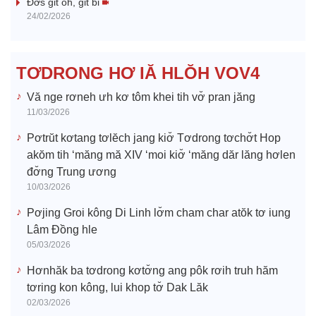
i
Đơs git oh, git bi
24/02/2026
d
e
TƠDRONG HƠ IĂ HLŎH VOV4
o
Vă nge rơneh ưh kơ tôm khei tih vơ̆ pran jăng
11/03/2026
Pơtrŭt kơtang tơlĕch jang kiơ̆ Tơdrong tơchơ̆t Hop
akŏm tih ‘măng mă XIV ‘moi kiơ̆ ‘măng dăr lăng hơlen
đơ̆ng Trung ương
10/03/2026
Pơjing Groi kông Di Linh lơ̆m cham char atŏk tơ iung
Lâm Đồng hle
05/03/2026
Hơnhăk ba tơdrong kơtơ̆ng ang pôk rơih truh hăm
tơring kon kông, lui khop tơ̆ Dak Lăk
02/03/2026