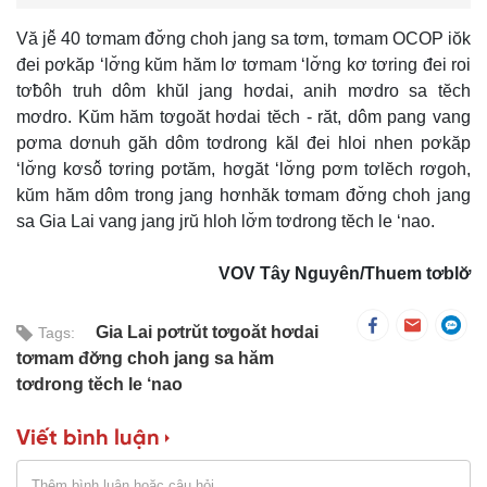
Vă jê̆ 40 tơmam đơ̆ng choh jang sa tơm, tơmam OCOP iŏk
đei pơkăp ‘lơ̆ng kŭm hăm lơ tơmam ‘lơ̆ng kơ tơring đei roi
tơƀôh truh dôm khŭl jang hơdai, anih mơdro sa tĕch
mơdro. Kŭm hăm tơgoăt hơdai tĕch - răt, dôm pang vang
pơma dơnuh găh dôm tơdrong kăl đei hloi nhen pơkăp
‘lơ̆ng kơsô̆ tơring pơtăm, hơgăt ‘lơ̆ng pơm tơlĕch rơgoh,
kŭm hăm dôm trong jang hơnhăk tơmam đơ̆ng choh jang
sa Gia Lai vang jang jrŭ hloh lơ̆m tơdrong tĕch le ‘nao.
VOV Tây Nguyên/Thuem tơblơ̆
Gia Lai pơtrŭt tơgoăt hơdai
Tags:
tơmam đơ̆ng choh jang sa hăm
tơdrong tĕch le ‘nao
Viết bình luận