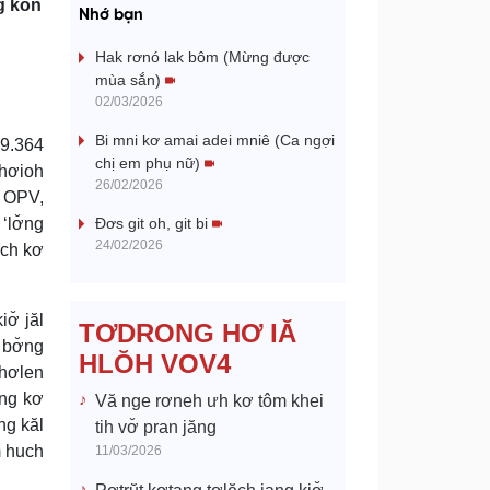
a
g kon
Nhớ bạn
y
Hak rơnó lak bôm (Mừng được
mùa sắn)
V
02/03/2026
Bi mni kơ amai adei mniê (Ca ngợi
29.364
i
chị em phụ nữ)
 hơioh
26/02/2026
d
n OPV,
‘lơ̆ng
Đơs git oh, git bi
e
24/02/2026
ôch kơ
o
ơ̆ jăl
TƠDRONG HƠ IĂ
 bơ̆ng
HLŎH VOV4
 hơlen
̆ng kơ
Vă nge rơneh ưh kơ tôm khei
ng kăl
tih vơ̆ pran jăng
m huch
11/03/2026