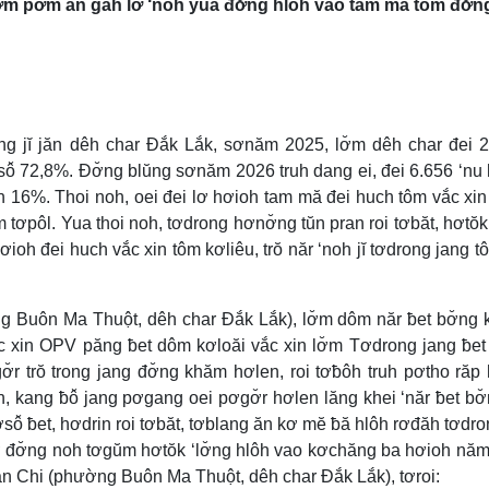
tơm pơm ăn găh lơ ‘noh yua đơ̆ng hlôh vao tam mă tôm đơ̆n
drong jĭ jăn dêh char Đắk Lắk, sơnăm 2025, lơ̆m dêh char đei 
ô̆ 72,8%. Đơ̆ng blŭng sơnăm 2026 truh dang ei, đei 6.656 ‘nu
h 16%. Thoi noh, oei đei lơ hơioh tam mă đei huch tôm vắc xi
ơpôl. Yua thoi noh, tơdrong hơnơ̆ng tŭn pran roi tơbăt, hơtŏk 
ioh đei huch vắc xin tôm kơliêu, trŏ năr ‘noh jĭ tơdrong jang t
g Buôn Ma Thuột, dêh char Đắk Lắk), lơ̆m dôm năr ƀet bơ̆ng ki
c xin OPV păng ƀet dôm kơloăi vắc xin lơ̆m Tơdrong jang ƀet
ơ̆r trŏ trong jang đơ̆ng khăm hơlen, roi tơƀôh truh pơtho răp
, kang ƀô̆ jang pơgang oei pơgơ̆r hơlen lăng khei ‘năr ƀet bơ
ơsô̆ ƀet, hơdrin roi tơbăt, tơblang ăn kơ mĕ ƀă hlôh rơđăh tơdro
kiơ̆ đơ̆ng noh tơgŭm hơtŏk ‘lơ̆ng hlôh vao kơchăng ba hơioh nă
 Lan Chi (phường Buôn Ma Thuột, dêh char Đắk Lắk), tơroi: