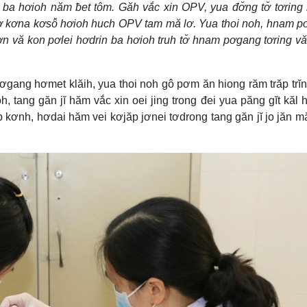
 ba hơioh năm ƀet tôm. Găh vắc xin OPV, yua đơ̆ng tơ̆ tơring
1 lơ kơna kơsô̆ hơioh huch OPV tam mă lơ. Yua thoi noh, hnam 
vơn vă kon pơlei hơdrin ba hơioh truh tơ̆ hnam pơgang tơring v
pơgang hơmet klăih, yua thoi noh gô pơm ăn hiong răm trăp trĭ
, tang găn jĭ hăm vắc xin oei jing trong đei yua păng gĭt kăl hl
p kơnh, hơdai hăm vei kơjăp jơnei tơdrong tang găn jĭ jo jăn m