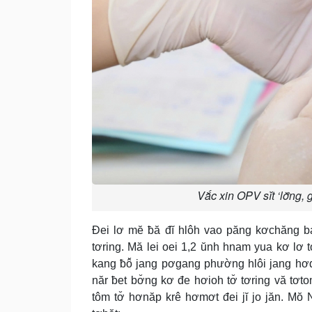
Vắc xin OPV sĭt ‘lơ̆ng,
Đei lơ mĕ ƀă đĭ hlôh vao păng kơchăng 
tơring. Mă lei oei 1,2 ŭnh hnam yua kơ lơ 
kang ƀô̆ jang pơgang phường hlôi jang hơ
năr ƀet bơ̆ng kơ đe hơioh tơ̆ tơring vă tơ
tôm tơ̆ hơnăp krê hơmơt đei jĭ jo jăn. M