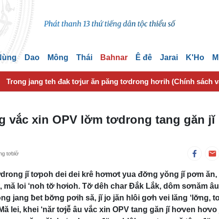
 Nùng
Dao
Mông
Thái
Bahnar
Ê đê
Jarai
K'Ho
M
Trong jang teh đak tơjur ăn păng tơdrong hơrih (Chính sách 
g vắc xin OPV lơ̆m tơdrong tang găn jĭ
g tơblơ̆
drong jĭ tơpoh dei dei krê hơmơt yua đơ̆ng yŏng jĭ pơm ăn,
mă loi ‘noh tơ̆ hơioh. Tơ̆ dêh char Đắk Lắk, dôm sơnăm âu 
jang ƀet bơ̆ng pơih să, jĭ jo jăn hlôi gơh vei lăng ‘lơ̆ng, 
ă lei, khei ‘năr tơjê̆ âu vắc xin OPV tang găn jĭ hơven hơvo 