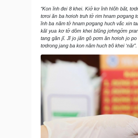
“Kon ĭnh đei 8 khei. Kiơ̆ kơ ĭnh hlôh băt, tơ
tơroi ăn ba hơioh truh tơ̆ rim hnam pơgang tơ
ĭnh ba năm tơ̆ hnam pơgang huch vắc xin tang
kăl yua kơ tơ̆ dôm khei blŭng jơhngơ̆m pra
tang găn jĭ. Jĭ jo jăn gô pơm ăn hơioh jo po
tơdrong jang ba kon năm huch trŏ khei ‘năr”.