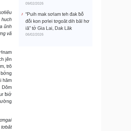
09/02/2026
kơliêu
“Puih mak sơlam teh đak ƀô̆
n huch
đô̆i kon pơlei tơgoăt dih băl hơ
na ŭnh
iă” tơ̆ Gia Lai, Dak Lăk
̆ng vă
06/02/2026
̆ Hnam
ch jên
m, trŏ
 bơ̆ng
ai hăm
u. Dôm
r ƀiơ̆
phường
bơngai
 tơbăt