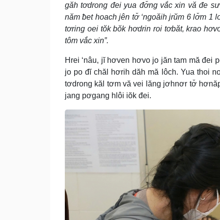
găh tơdrong đei yua đơ̆ng vắc xin vă đe sư
năm ƀet hoach jên tơ̆ ‘ngoăih jrŭm 6 lơ̆m 
tơring oei tŏk bŏk hơdrin roi tơbăt, krao hơ
tôm vắc xin”.
Hrei ‘nâu, jĭ hơven hơvo jo jăn tam mă đei 
jo po đĭ chăl hơrih dăh mă lôch. Yua thoi noh
tơdrong kăl tơm vă vei lăng jơhnơr tơ̆ hơnă
jang pơgang hlôi iŏk đei.