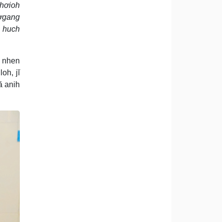
 hơioh
pơgang
ă huch
n nhen
oh, jĭ
ă anih