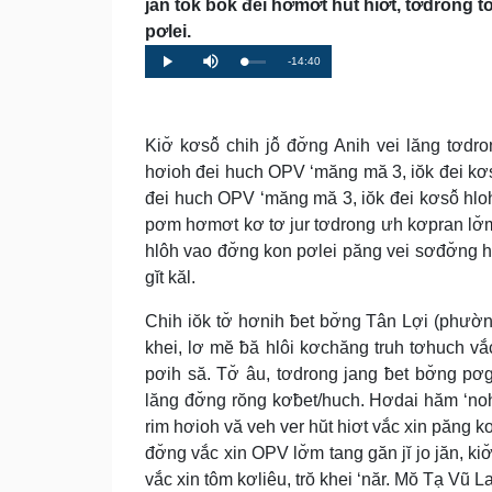
jăn tŏk bŏk đei hơmơt hŭt hiơt, tơdrong 
pơlei.
Remaining
-14:40
Loaded
:
Progress
:
Play
Mute
0%
0%
Time
Kiơ̆ kơsô̆ chih jô̆ đơ̆ng Anih vei lăng tơ
hơioh đei huch OPV ‘măng mă 3, iŏk đei kơs
đei huch OPV ‘măng mă 3, iŏk đei kơsô̆ hlo
pơm hơmơt kơ tơ jur tơdrong ưh kơpran lơ̆m t
hlôh vao đơ̆ng kon pơlei păng vei sơđơ̆ng hơ
gĭt kăl.
Chih iŏk tơ̆ hơnih ƀet bơ̆ng Tân Lợi (phườn
khei, lơ mĕ ƀă hlôi kơchăng truh tơhuch vắ
pơih să. Tơ̆ âu, tơdrong jang ƀet bơ̆ng pơg
lăng đơ̆ng rŏng kơƀet/huch. Hơdai hăm ‘noh
rim hơioh vă veh ver hŭt hiơt vắc xin păng k
đơ̆ng vắc xin OPV lơ̆m tang găn jĭ jo jăn, 
vắc xin tôm kơliêu, trŏ khei ‘năr. Mŏ Tạ Vũ