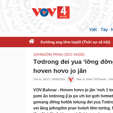
Việt
Tày -
Kơtơ̆ng ang lơ̆m tơpôl (Thời sự xã hội)
JƠHNGƠ̆M PRAN (SỨC KHOẺ)
Tơdrong đei yua ‘lơ̆ng đơ̆n
hơven hơvo jo jăn
Thứ tư, 08:27, 24/06/2026
Mai Lê- Đình Thi/Thuem - Dơ̆n
VOV.Bahnar - Hơven hơvo jo jăn ‘noh 1 tơ
pơm ăn tơdrong jĭ jo po ưh kơ gơh hơmet, 
gơnang đơ̆ng hơtŏk tơiung đei yua Tơdrong 
vei lăng jơhngơ̆m pran hơioh lơ̆m tơring. M