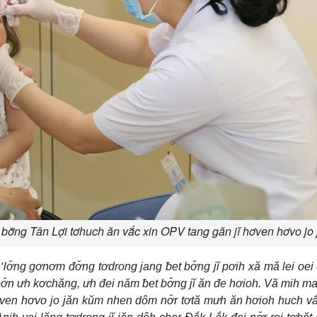
t bơ̆ng Tân Lợi tơhuch ăn vắc xin OPV tang găn jĭ hơven hơvo jo 
‘lơ̆ng gơnơm đơ̆ng tơdrong jang ƀet bơ̆ng jĭ pơih xă mă lei oei 
 bơ̆n ưh kơchăng, ưh đei năm ƀet bơ̆ng jĭ ăn đe hơioh. Vă mih m
hơven hơvo jo jăn kŭm nhen dôm nơ̆r tơtă mưh ăn hơioh huch vắ