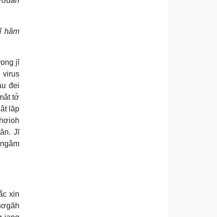
 rơđăh
jĭ hăm
ong jĭ
 virus
âu đei
ât tơ̆
ât lăp
 hơioh
ăn. Jĭ
ơhngâm
ắc xin
 hơgăh