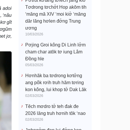
Pơtrŭt kơtang tơlĕch jang kiơ̆
Tơdrong tơchơ̆t Hop akŏm tih
ă adoi
‘măng mă XIV ‘moi kiơ̆ ‘măng
, ‘nâu
dăr lăng hơlen đơ̆ng Trung
kơ gĭt
ương
 tơgŭm
10/03/2026
et jơ,
Pơjing Groi kông Di Linh lơ̆m
cham char atŏk tơ iung Lâm
Đồng hle
05/03/2026
Hơnhăk ba tơdrong kơtơ̆ng
ang pôk rơih truh hăm tơring
kon kông, lui khop tơ̆ Dak Lăk
02/03/2026
Tĕch mơdro tơ̆ teh đak đe
2026 lăng truh hơnih tŏk ‘nao
02/03/2026