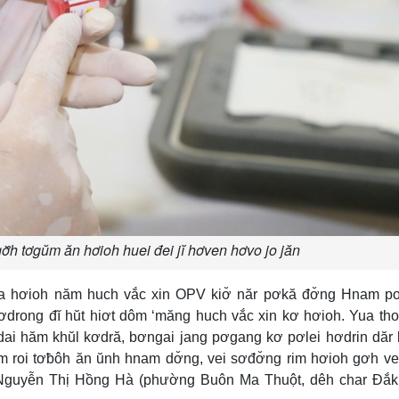
 gơ̆h tơgŭm ăn hơioh huei đei jĭ hơven hơvo jo jăn
ba hơioh năm huch vắc xin OPV kiơ̆ năr pơkă đơ̆ng Hnam p
tơdrong đĭ hŭt hiơt dôm ‘măng huch vắc xin kơ hơioh. Yua tho
dai hăm khŭl kơdră, bơngai jang pơgang kơ pơlei hơdrin dăr
tom roi tơƀôh ăn ŭnh hnam dơ̆ng, vei sơđơ̆ng rim hơioh gơh ve
ŏ Nguyễn Thị Hồng Hà (phường Buôn Ma Thuột, dêh char Đắk