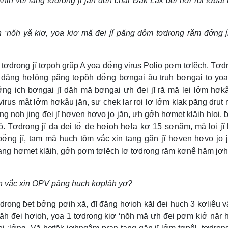
ih vei lăng tơdrong jĭ jăn dêh char Đắk Lắk đei nơ̆r roi tơbăt
ăn ‘nŏh yă kiơ, yoa kiơ mă đei jĭ păng dôm tơdrong răm đơ̆ng 
ĭ tơdrong jĭ tơpoh grŭp A yoa đơ̆ng virus Polio pơm tơlĕch. Tơdr
g dăng hơlŏng păng tơpŏh đơ̆ng bơngai âu truh bơngai to yoa
ng ich bơngai jĭ dăh mă bơngai ưh đei jĭ ră mă lei lơ̆m hơk
rus mât lơ̆m hơkâu jăn, sư chek lar roi lơ lơ̆m klak păng drut m
ng noh jing đei jĭ hơven hơvo jo jăn, ưh gơ̆h hơmet klăih hloi, ƀ
 Tơdrong jĭ đa đei tơ̆ đe hơioh hơla kơ 15 sơnăm, mă loi jĭ
ng jĭ, tam mă huch tôm vắc xin tang găn jĭ hơven hơvo jo j
ang hơmet klăih, gơ̆h pơm tơlĕch lơ tơdrong răm kơnê̆ hăm j
uch vắc xin OPV păng huch kơplăh yơ?
Tơdrong ƀet bơ̆ng pơih xă, đĭ đăng hơioh kăl đei huch 3 kơliêu v
ăh đei hơioh, yoa 1 tơdrong kiơ ‘nŏh mă ưh đei pơm kiơ̆ năr