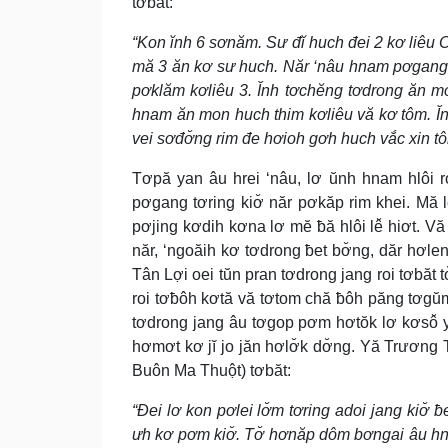
tơbăt:
“Kon ĭnh 6 sơnăm. Sư đĭ huch đei 2 kơ liêu O
mă 3 ăn kơ sư huch. Năr ‘nâu hnam pơgang
pơklăm kơliêu 3. Ĭnh tơchĕng tơdrong ăn mo
hnam ăn mon huch thim kơliêu vă kơ tôm. Ĭnh
vei sơđơ̆ng rim đe hơioh gơh huch vắc xin tô
Tơpă yan âu hrei ‘nâu, lơ ŭnh hnam hlôi r
pơgang tơring kiơ̆ năr pơkăp rim khei. Mă 
pơjing kơdih kơna lơ mĕ ƀă hlôi lê̆ hiơt. Vă
năr, ‘ngoăih kơ tơdrong ƀet bơ̆ng, dăr hơl
Tân Lợi oei tŭn pran tơdrong jang roi tơbăt 
roi tơƀôh kơtă vă tơtom chă ƀôh păng tơg
tơdrong jang âu tơgop pơm hơtŏk lơ kơsô̆ yu
hơmơt kơ jĭ jo jăn hơlơ̆k dơ̆ng. Yă Trương 
Buôn Ma Thuột) tơbăt:
“Đei lơ kon pơlei lơ̆m tơring adoi jang kiơ̆ 
ưh kơ pơm kiơ̆. Tơ̆ hơnăp dôm bơngai âu hn