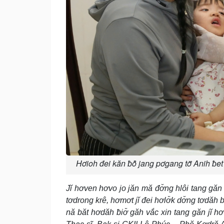
Hơioh đei kăn ƀô̆ jang pơgang tơ̆ Anih ƀe
Jĭ hơven hơvo jo jăn mă đơ̆ng hlôi tang găn 
tơdrong krê, hơmơt jĭ đei hơlơ̆k dơ̆ng tơdăh
nă băt hơdăh ƀiơ̆ găh vắc xin tang găn jĭ 