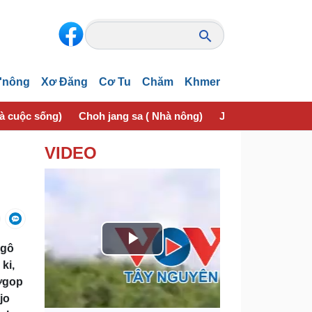
'nông
Xơ Đăng
Cơ Tu
Chăm
Khmer
và cuộc sống)
Choh jang sa ( Nhà nông)
Jơhngơ̆m pran (Sứ
VIDEO
 gô
P
ki,
l
tơgop
jo