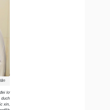
jăn
đei lơ
a duch
c xin,