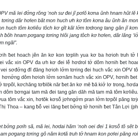
PV mă lei đơ̆ng rŏng ‘noh sư đei jĭ pơlŏ kơna ŭnh hnam hŭt lĕ 
 tơring dăr hơlen băt mon huch ưh kơ tôm kơna âu ŭnh ăn mo
n huch tôm kơliêu tôch kơ gĭt kăl lơ̆m tơdrong tang găn jĭ kơ
 ƀôh hnam pơgang tơring hlôi jang tôch kơ hơlen, dăr lăng ‘lơ
m ngăl”.
ơih ƀet hoach jên ăn kơ kon tơplih yua kơ ba hơioh truh tơ
lei vắc xin OPV đa ưh kơ đei lê̆ hơdrol tơ̆ dôm hơnih ƀet hoa
 vei sơđơ̆ng đĭ đăng hơioh lơ̆m tơring đei huch vắc xin OPV tô
en hơnơ̆ng dôm hơioh lơ̆m sơnăm huch vắc xin OPV, hơnih ƀet
tơ̆ tơpôl, kơchăng tơƀlŏk năr ƀet ăn kơ mĕ ƀă kiơ̆ lơ trong, hơd
ŭm dôm bơngai tam mă đei tang găn dăh mă tam mă tôm kơliê
a tôm vắc xin, hơtŏk kơsô̆ jơhngơ̆m pran lơ̆m tơpôl păng tơju
Thị Thoa – kang ƀô̆ vei lăng ƀet bơ̆ng tơ̆ hơnih ƀet Tân Lợi (
ƀet bơ̆ng pơih să, mă lei, hơdai hăm ‘noh oei đei 1 kơsô̆ tŏ sĕt 
am pơgang tơring gô năm kơtă truh tơ̆ hnam kon pơlei păng roi