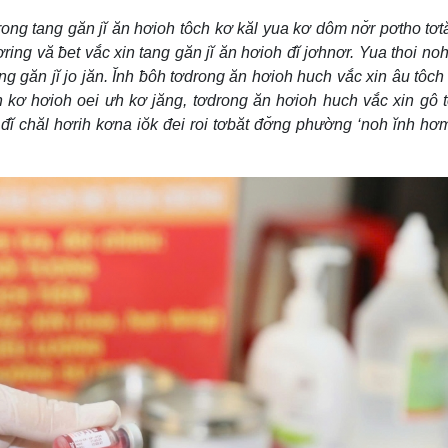
drong tang găn jĭ ăn hơioh tôch kơ kăl yua kơ dôm nơ̆r pơtho tơt
ring vă ƀet vắc xin tang găn jĭ ăn hơioh đĭ jơhnơr. Yua thoi noh
 găn jĭ jo jăn. Ĭnh ƀôh tơdrong ăn hơioh huch vắc xin âu tôch 
n kơ hơioh oei ưh kơ jăng, tơdrong ăn hơioh huch vắc xin gô
 đĭ chăl hơrih kơna iŏk đei roi tơbăt đơ̆ng phường ‘noh ĭnh hơm