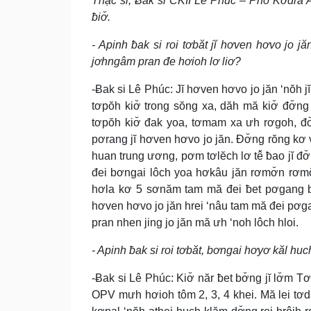
Thạc sĩ, Ƀak si CKII Lê Phúc – Phŏ Kơdră An
ƀiơ̆.
- Apinh ƀak si roi tơbăt jĭ hơven hơvo jo j
jơhngâm pran đe hơioh lơ liơ?
-Ƀak si Lê Phúc: Jĭ hơven hơvo jo jăn ‘nŏh j
tơpŏh kiơ̆ trong sŏng xa, dăh mă kiơ̆ đơ̆n
tơpŏh kiơ̆ đak yoa, tơmam xa ưh rơgoh, đơ̆
pơrang jĭ hơven hơvo jo jăn. Đơ̆ng rŏng kơ vi
huan trung ương, pơm tơlĕch lơ tê̆ ƀao jĭ đơ̆
đei bơngai lôch yoa hơkâu jăn rơmơ̆n rơmŏ.
hơla kơ 5 sơnăm tam mă đei ƀet pơgang bơ̆
hơven hơvo jo jăn hrei ‘nâu tam mă đei pơg
pran nhen jing jo jăn mă ưh ‘noh lôch hloi.
- Apinh ƀak si roi tơbăt, bơngai hơyơ kăl h
-Ƀak si Lê Phúc: Kiơ̆ năr ƀet bơ̆ng jĭ lơ̆m 
OPV mưh hơioh tôm 2, 3, 4 khei. Mă lei tơd