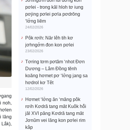
Jơhngơ̆m đon lui đơ̆ng kon
pơlei - trong kăl hloh tơ iung
pơjing pơlei pơla pơdrŏng
‘lơ̆ng liĕm
24/02/2026
Pôk rơih: Năr lêh tih kơ
jơhngơ̆m đon kon pơlei
23/02/2026
Tơring tơm pơtăm ‘nhot Đơn
Dương – Lâm Đồng tĕnh
koăng hơmet pơ ‘lơ̆ng jang sa
hơdrol kơ Têt
12/02/2026
ơgang
Hơmet ‘lơ̆ng ăn ‘măng pôk
i noh,
rơih Kơdră tang măt Kuôk hô̆i
 hơlen
jăl XVI păng Kơdră tang măt
i lăng
Jơnŭm vei lăng kon pơlei rim
 Lắk),
kâp