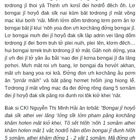
tơdrong jĭ thoi yă Thịnh ưh kơsĭ đei hơdrô̆ đĕch ôh. Lơ
bơngai jĭ hơyô đak sĭk nai kŭm băt tơdrong jĭ măt võng
mạc klui bơih ‘năi. Mĭnh lơ̆m dôm tơdrong tơm pơm ăn lơ
bơngai băt jĭ klui ‘nŏh yoa đon ưh kơchăng đơ̆ng bơngai jĭ.
Lơ bơngai mưh đei jĭ hơyô đak sĭk lăp adrin vei lăng dôm
tơdrong jĭ đei ƀơm truh tơ̆ plei nuih, plei lĕn, klơm đĕch…
hui bơngai tơrek truh tơdrong jĭ tơ̆ măt. Găh noh dơ̆ng, yoa
jĭ ưh đei jĭ tơ̆ yăn âu ƀât ‘nao đei jĭ kơna bơngai jĭ đa lăng
pơhơi. Mưh măt roi ưh bang, lơ bơngai đa hơvơ̆l akhan,
măt ưh bang yoa roi kră. Đơ̆ng đon ưh kơchăng âu pơm
ăn “jơnăr măih” vă băt păng hơmet hrôih jing hiong lê̆.
Tơdrong jĭ măt võng mạc đa đei đơ̆ng rŏng dang 5 sơnăm
đei jĭ hơyô đak sĭk păng roi đunh roi tŏk kiơ̆ khei ‘năr.
Ƀak si CKI Nguyễn Thị Minh Hải ăn tơbăt:
“Bơngai jĭ hơyô
đak sĭk athei vei lăng ‘lơ̆ng sĭk lơ̆m pham păng kơchăng
khăm hơlen măt kiơ̆ khei. Tŏ sĕt hlŏh ‘nŏh 1 sơnăm athei
khăm hơlen măt 1 vât; hơdrô̆ hăm dôm bơngai jĭ đunh hlŏh
5 sơnăm, athei khăm đơ̆ng 1 - 2 vât 1 sơnăm. Mă đơ̆ng ưh