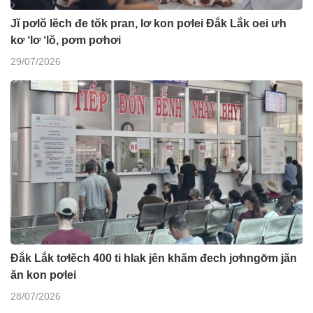
Jĭ pơlŏ lĕch đe tŏk pran, lơ kon pơlei Đắk Lắk oei ưh
kơ ‘lơ ‘lŏ, pơm pơhơi
29/07/2026
Đắk Lắk tơlĕch 400 ti hlak jên khăm đech jơhngơ̆m jăn
ăn kon pơlei
28/07/2026