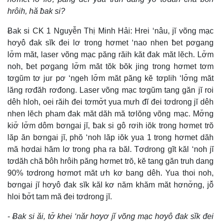
hrôih, hă ƀak si?
Ƀak si CK 1 Nguyễn Thị Minh Hải: Hrei ‘nâu, jĭ võng mạc
hơyô đak sĭk đei lơ trong hơmet ‘nao nhen ƀet pơgang
lơ̆m măt, laser võng mạc păng răih kăt đak măt lĕch. Lơ̆m
noh, ƀet pơgang lơ̆m măt tŏk bŏk jing trong hơmet tơm
tơgŭm tơ jur pơ ‘ngeh lơ̆m măt păng kĕ tơplih ‘lơ̆ng măt
lăng rơđăh rơđong. Laser võng mạc tơgŭm tang găn jĭ roi
dêh hloh, oei răih đei tơmơ̆t yua mưh đĭ đei tơdrong jĭ dêh
nhen lĕch pham đak măt dăh mă tơlŏng võng mạc. Mơ̆ng
kiơ̆ lơ̆m dôm bơngai jĭ, ƀak si gô rơih iŏk trong hơmet trŏ
lăp ăn bơngai jĭ, phŏ ‘noh lăp iŏk yua 1 trong hơmet dăh
mă hơdai hăm lơ trong pha ra băl. Tơdrong gĭt kăl ‘noh jĭ
tơdăh chă ƀôh hrôih păng hơmet trŏ, kĕ tang găn truh dang
90% tơdrong hơmơt măt ưh kơ bang dêh. Yua thoi noh,
bơngai jĭ hơyô đak sĭk kăl kơ năm khăm măt hơnơ̆ng, jô̆
hloi ƀơ̆t tam mă đei tơdrong jĭ.
- Ƀak si ăi, tơ̆ khei ‘năr hơyơ jĭ võng mạc hơyô đak sĭk đei