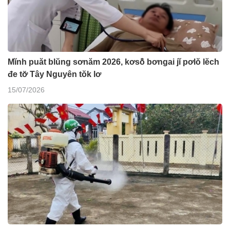
Mĭnh puăt blŭng sơnăm 2026, kơsô̆ bơngai jĭ pơlŏ lĕch
đe tơ̆ Tây Nguyên tŏk lơ
15/07/2026