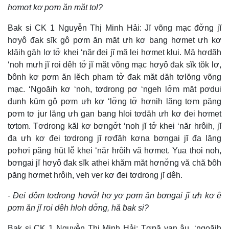
hơmơt kơ pơm ăn măt tol?
Ƀak si CK 1 Nguyễn Thị Minh Hải: Jĭ võng mạc đơ̆ng jĭ
hơyô đak sĭk gô pơm ăn măt ưh kơ bang hơmet ưh kơ
klăih găh lơ tơ̆ khei ‘năr đei jĭ mă lei hơmet klui. Mă hơdăh
‘noh mưh jĭ roi dêh tơ̆ jĭ măt võng mạc hơyô đak sĭk tŏk lơ,
ƀônh kơ pơm ăn lĕch pham tơ̆ đak măt dăh tơlŏng võng
mạc. ‘Ngoăih kơ ‘noh, tơdrong pơ ‘ngeh lơ̆m măt pơdui
đunh kŭm gô pơm ưh kơ ‘lơ̆ng tơ̆ hơnih lăng tơm păng
pơm tơ jur lăng ưh gan bang hloi tơdăh ưh kơ đei hơmet
tơtom. Tơdrong kăl kơ bơngơ̆t ‘noh jĭ tơ̆ khei ‘năr hrôih, jĭ
đa ưh kơ đei tơdrong jĭ rơđăh kơna bơngai jĭ đa lăng
pơhơi păng hŭt lê̆ khei ‘năr hrôih vă hơmet. Yua thoi noh,
bơngai jĭ hơyô đak sĭk athei khăm măt hơnơ̆ng vă chă ƀôh
păng hơmet hrôih, veh ver kơ đei tơdrong jĭ dêh.
- Đei dôm tơdrong hơvơ̆l hơ yơ pơm ăn bơngai jĭ ưh kơ ê
pơm ăn jĭ roi dêh hloh dơ̆ng, hă ƀak si?
Ƀak si CK 1 Nguyễn Thị Minh Hải: Tơpă yan âu, ‘ngoăih