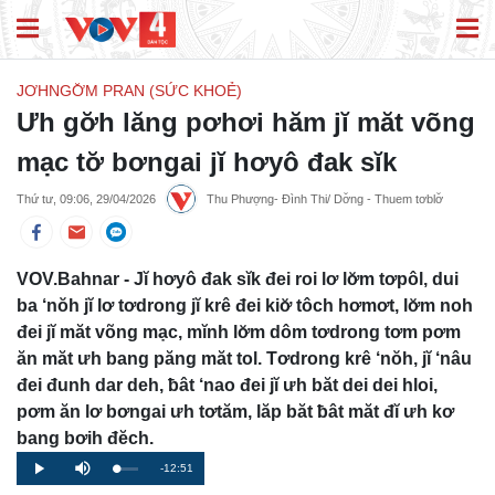
JƠHNGƠ̆M PRAN (SỨC KHOẺ)
Ưh gơ̆h lăng pơhơi hăm jĭ măt võng
mạc tơ̆ bơngai jĭ hơyô đak sĭk
Thứ tư, 09:06, 29/04/2026
Thu Phượng- Đình Thi/ Dơ̆ng - Thuem tơblơ̆
VOV.Bahnar - Jĭ hơyô đak sĭk đei roi lơ lơ̆m tơpôl, dui
ba ‘nŏh jĭ lơ tơdrong jĭ krê đei kiơ̆ tôch hơmơt, lơ̆m noh
đei jĭ măt võng mạc, mĭnh lơ̆m dôm tơdrong tơm pơm
ăn măt ưh bang păng măt tol. Tơdrong krê ‘nŏh, jĭ ‘nâu
đei đunh dar deh, ƀât ‘nao đei jĭ ưh băt dei dei hloi,
pơm ăn lơ bơngai ưh tơtăm, lăp băt ƀât măt đĭ ưh kơ
bang bơih đĕch.
Remaining
-12:51
Loaded
:
Progress
:
Play
Mute
0%
0%