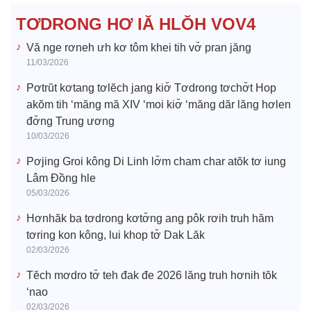
e
TƠDRONG HƠ IĂ HLŎH VOV4
o
Vă nge rơneh ưh kơ tôm khei tih vơ̆ pran jăng
11/03/2026
Pơtrŭt kơtang tơlĕch jang kiơ̆ Tơdrong tơchơ̆t Hop
akŏm tih ‘măng mă XIV ‘moi kiơ̆ ‘măng dăr lăng hơlen
đơ̆ng Trung ương
10/03/2026
Pơjing Groi kông Di Linh lơ̆m cham char atŏk tơ iung
Lâm Đồng hle
05/03/2026
Hơnhăk ba tơdrong kơtơ̆ng ang pôk rơih truh hăm
tơring kon kông, lui khop tơ̆ Dak Lăk
02/03/2026
Tĕch mơdro tơ̆ teh đak đe 2026 lăng truh hơnih tŏk
‘nao
02/03/2026