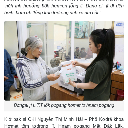
‘nŏh inh hơnơ̆ng ƀôh hơmren jơ̆ng ti. Dang ei, jĭ đĭ dêh
bơih, ƀơm ưh ‘lơ̆ng truh tơdrong arih xa rim năr.”
Bơngai jĭ L.T.T iŏk pơgang hơmet tơ̆ hnam pơgang
Kiơ̆ ƀak si CKI Nguyễn Thị Minh Hải – Phŏ Kơdră khoa
Hơmet tôm tơdrong jĭ, Hnam pơgang Măt Đắk Lắk,