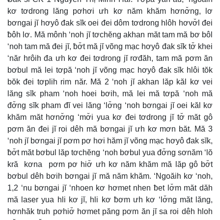
kơ tơdrong lăng pơhơi ưh kơ năm khăm hơnơ̆ng, lơ
bơngai jĭ hơyô đak sĭk oei đei dôm tơdrong hlôh hơvơ̆l đei
ƀôh lơ. Mă mônh ‘noh jĭ tơchĕng akhan măt tam mă bơ bôl
‘noh tam mă đei jĭ, ƀơ̆t mă jĭ võng mạc hơyô đak sĭk tơ̆ khei
‘năr hrôih đa ưh kơ đei tơdrong jĭ rơđăh, tam mă pơm ăn
bơbul mă lei tơpă ‘noh jĭ võng mạc hơyô đak sĭk hlôi tŏk
bŏk đei tơplih rim năr. Mă 2 ‘noh jĭ akhan lăp kăl kơ vei
lăng sĭk pham ‘noh hoei bơih, mă lei mă tơpă ‘noh mă
đơ̆ng sĭk pham đĭ vei lăng ‘lơ̆ng ‘noh bơngai jĭ oei kăl kơ
khăm măt hơnơ̆ng ‘mơ̆i yua kơ đei tơdrong jĭ tơ̆ măt gô
pơm ăn đei jĭ roi dêh mă bơngai jĭ ưh kơ mơn băt. Mă 3
‘noh jĭ bơngai jĭ pơm pơ hơi hăm jĭ võng mạc hơyô đak sĭk,
ƀơ̆t măt bơbul lăp tơchĕng ‘noh bơbul yua đơ̆ng sơnăm ‘lŏ
kră kơna pơm pơ hiơ̆ ưh kơ năm khăm mă lăp gô bơ̆t
bơbul dêh bơih bơngai jĭ mă năm khăm. ‘Ngoăih kơ ‘noh,
1,2 ‘nu bơngai jĭ ‘nhoen kơ hơmet nhen ƀet lơ̆m măt dăh
mă laser yua hli kơ jĭ, hli kơ ƀơm ưh kơ ‘lơ̆ng măt lăng,
hơnhăk truh pơhiơ̆ hơmet păng pơm ăn jĭ sa roi dêh hloh