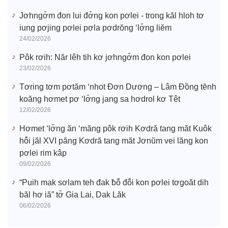
Jơhngơ̆m đon lui đơ̆ng kon pơlei - trong kăl hloh tơ
iung pơjing pơlei pơla pơdrŏng ‘lơ̆ng liĕm
24/02/2026
Pôk rơih: Năr lêh tih kơ jơhngơ̆m đon kon pơlei
23/02/2026
Tơring tơm pơtăm ‘nhot Đơn Dương – Lâm Đồng tĕnh
koăng hơmet pơ ‘lơ̆ng jang sa hơdrol kơ Têt
12/02/2026
Hơmet ‘lơ̆ng ăn ‘măng pôk rơih Kơdră tang măt Kuôk
hô̆i jăl XVI păng Kơdră tang măt Jơnŭm vei lăng kon
pơlei rim kâp
09/02/2026
“Puih mak sơlam teh đak ƀô̆ đô̆i kon pơlei tơgoăt dih
băl hơ iă” tơ̆ Gia Lai, Dak Lăk
06/02/2026