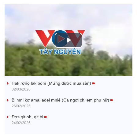
P
l
Nhớ bạn
a
Hak rơnó lak bôm (Mừng được mùa sắn)
y
02/03/2026
V
Bi mni kơ amai adei mniê (Ca ngợi chị em phụ nữ)
26/02/2026
i
Đơs git oh, git bi
24/02/2026
d