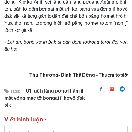
dơ̆ng. Kiơ̆ kơ Anih vei lăng găh jang pơgang Apŭng plĕnh
teh, găh lơ dôm bơngai măt ưh kơ bang yua đơ̆ng jĭ hơyô
đak sĭk kĕ tang găn tơdăh đei chă ƀôh păng hơmet hrôih.
Yua thoi noh, tơdrong hlôh trŏ păng hơmet tơtom ‘noh jĭ
tôch kơ gĭt kăl.
- Lei ah, bơnê kơ ih ƀak si găh dôm tơdrong tơroi đei yua
âu hơ.
Thu Phượng- Đình Thi/ Dơ̆ng - Thuem tơblơ̆
Ưh gơ̆h lăng pơhơi hăm jĭ
Tags:
măt võng mạc tơ̆ bơngai jĭ hơyô đak
sĭk
Viết bình luận