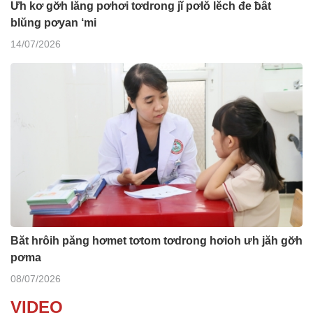
Ưh kơ gơ̆h lăng pơhơi tơdrong jĭ pơlŏ lĕch đe ƀât
blŭng pơyan ‘mi
14/07/2026
Băt hrôih păng hơmet tơtom tơdrong hơioh ưh jăh gơ̆h
pơma
08/07/2026
VIDEO