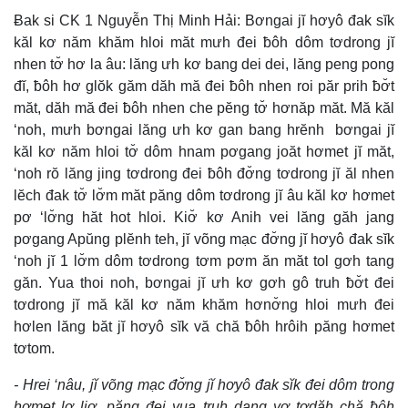
Ƀak si CK 1 Nguyễn Thị Minh Hải: Bơngai jĭ hơyô đak sĭk
kăl kơ năm khăm hloi măt mưh đei ƀôh dôm tơdrong jĭ
nhen tơ̆ hơ la âu: lăng ưh kơ bang dei dei, lăng peng pong
đĭ, ƀôh hơ glŏk găm dăh mă đei ƀôh nhen roi păr prih ƀơ̆t
măt, dăh mă đei ƀôh nhen che pĕng tơ̆ hơnăp măt. Mă kăl
‘noh, mưh bơngai lăng ưh kơ gan bang hrĕnh bơngai jĭ
kăl kơ năm hloi tơ̆ dôm hnam pơgang joăt hơmet jĭ măt,
‘noh rŏ lăng jing tơdrong đei ƀôh đơ̆ng tơdrong jĭ ăl nhen
lĕch đak tơ̆ lơ̆m măt păng dôm tơdrong jĭ âu kăl kơ hơmet
pơ ‘lơ̆ng hăt hot hloi. Kiơ̆ kơ Anih vei lăng găh jang
pơgang Apŭng plĕnh teh, jĭ võng mạc đơ̆ng jĭ hơyô đak sĭk
‘noh jĭ 1 lơ̆m dôm tơdrong tơm pơm ăn măt tol gơh tang
găn. Yua thoi noh, bơngai jĭ ưh kơ gơh gô truh ƀơ̆t đei
tơdrong jĭ mă kăl kơ năm khăm hơnơ̆ng hloi mưh đei
hơlen lăng băt jĭ hơyô sĭk vă chă ƀôh hrôih păng hơmet
tơtom.
- Hrei ‘nâu, jĭ võng mạc đơ̆ng jĭ hơyô đak sĭk đei dôm trong
hơmet lơ liơ, păng đei yua truh dang yơ tơdăh chă ƀôh