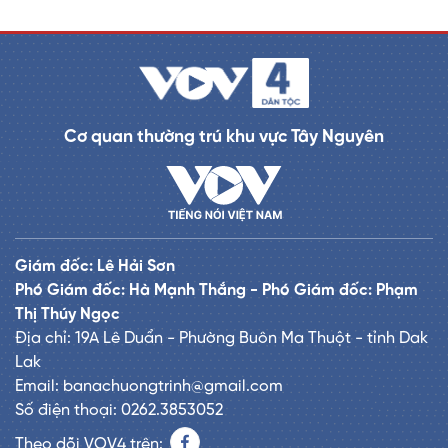
Cơ quan thường trú khu vực Tây Nguyên
Giám đốc: Lê Hải Sơn
Phó Giám đốc: Hà Mạnh Thắng - Phó Giám đốc: Phạm
Thị Thúy Ngọc
Địa chỉ: 19A Lê Duẩn - Phường Buôn Ma Thuột - tỉnh Dak
Lak
Email: banachuongtrinh@gmail.com
Số điện thoại: 0262.3853052
Theo dõi VOV4 trên: