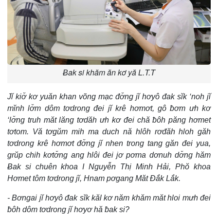
Ƀak si khăm ăn kơ yă L.T.T
Jĭ kiơ̆ kơ yuăn khan võng mạc đơ̆ng jĭ hơyô đak sĭk ‘noh jĭ
mĭnh lơ̆m dôm tơdrong đei jĭ krê hơmơt, gô ƀơm ưh kơ
‘lơ̆ng truh măt lăng tơdăh ưh kơ đei chă ƀôh păng hơmet
tơtom. Vă tơgŭm mih ma duch nă hlôh rơđăh hloh găh
tơdrong krê hơmơt đơ̆ng jĭ nhen trong tang găn đei yua,
grŭp chih kơtơ̆ng ang hlôi đei jơ pơma dơnuh dơ̆ng hăm
Ƀak si chuên khoa I Nguyễn Thị Minh Hải, Phŏ khoa
Hơmet tôm tơdrong jĭ, Hnam pơgang Măt Đắk Lắk.
- Bơngai jĭ hơyô đak sĭk kăl kơ năm khăm măt hloi mưh đei
ƀôh dôm tơdrong jĭ hơyơ hă ƀak si?