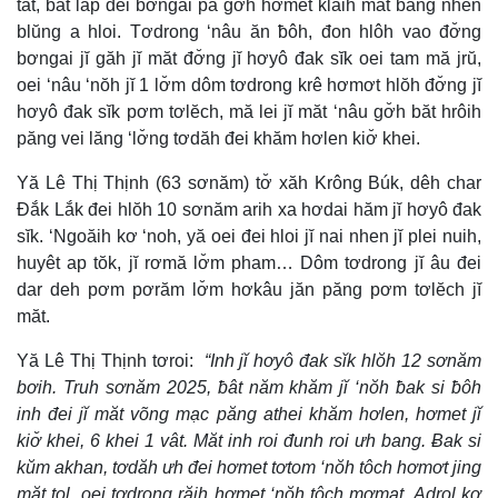
tat, ƀât lăp đei bơngai pă gơ̆h hơmet klăih măt bang nhen
blŭng a hloi. Tơdrong ‘nâu ăn ƀôh, đon hlôh vao đơ̆ng
bơngai jĭ găh jĭ măt đơ̆ng jĭ hơyô đak sĭk oei tam mă jrŭ,
oei ‘nâu ‘nŏh jĭ 1 lơ̆m dôm tơdrong krê hơmơt hlŏh đơ̆ng jĭ
hơyô đak sĭk pơm tơlĕch, mă lei jĭ măt ‘nâu gơ̆h băt hrôih
păng vei lăng ‘lơ̆ng tơdăh đei khăm hơlen kiơ̆ khei.
Yă Lê Thị Thịnh (63 sơnăm) tơ̆ xăh Krông Búk, dêh char
Đắk Lắk đei hlŏh 10 sơnăm arih xa hơdai hăm jĭ hơyô đak
sĭk. ‘Ngoăih kơ ‘noh, yă oei đei hloi jĭ nai nhen jĭ plei nuih,
huyêt ap tŏk, jĭ rơmă lơ̆m pham… Dôm tơdrong jĭ âu đei
dar deh pơm pơrăm lơ̆m hơkâu jăn păng pơm tơlĕch jĭ
măt.
Yă Lê Thị Thịnh tơroi:
“Inh jĭ hơyô đak sĭk hlŏh 12 sơnăm
bơih. Truh sơnăm 2025, ƀât năm khăm jĭ ‘nŏh ƀak si ƀôh
inh đei jĭ măt võng mạc păng athei khăm hơlen, hơmet jĭ
kiơ̆ khei, 6 khei 1 vât. Măt inh roi đunh roi ưh bang. Ƀak si
kŭm akhan, tơdăh ưh đei hơmet tơtom ‘nŏh tôch hơmơt jing
măt tol, oei tơdrong răih hơmet ‘nŏh tôch mơmat. Adrol kơ