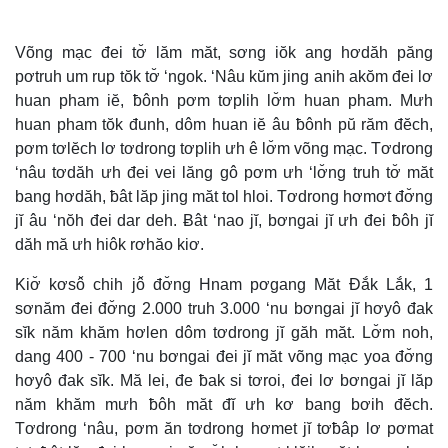
Time
Võng mạc đei tơ̆ lăm măt, sơng iŏk ang hơdăh păng
pơtruh um rup tŏk tơ̆ ‘ngok. ‘Nâu kŭm jing anih akŏm đei lơ
huan pham iĕ, ƀônh pơm tơplih lơ̆m huan pham. Mưh
huan pham tŏk đunh, dôm huan iĕ âu ƀônh pŭ răm đĕch,
pơm tơlĕch lơ tơdrong tơplih ưh ê lơ̆m võng mạc. Tơdrong
‘nâu tơdăh ưh đei vei lăng gô pơm ưh ‘lơ̆ng truh tơ̆ măt
bang hơdăh, ƀât lăp jing măt tol hloi. Tơdrong hơmơt đơ̆ng
jĭ âu ‘nŏh đei dar deh. Ƀât ‘nao jĭ, bơngai jĭ ưh đei ƀôh jĭ
dăh mă ưh hiôk rơhăo kiơ.
Kiơ̆ kơsô̆ chih jô̆ đơ̆ng Hnam pơgang Măt Đắk Lắk, 1
sơnăm đei đơ̆ng 2.000 truh 3.000 ‘nu bơngai jĭ hơyô đak
sĭk năm khăm hơlen dôm tơdrong jĭ găh măt. Lơ̆m noh,
dang 400 - 700 ‘nu bơngai đei jĭ măt võng mạc yoa đơ̆ng
hơyô đak sĭk. Mă lei, đe ƀak si tơroi, đei lơ bơngai jĭ lăp
năm khăm mưh ƀôh măt đĭ ưh kơ bang bơih đĕch.
Tơdrong ‘nâu, pơm ăn tơdrong hơmet jĭ tơƀâp lơ pơmat