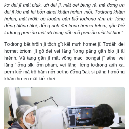
kơ đei jĭ măt pluk, ưh đei jĭ, măt oei bang ră, mă đơ̆ng ưh
đei jĭ kiơ mă lei bơ̆n athei khăm hơlen ‘mơ̆i. Tơdrong khăm
hơlen, măt hrôih gô tơgŭm găn ƀiơ̆ tơdrong răm ưh ‘lơ̆ng
đơ̆ng blŭng hloi, đơ̆ng noh đei trong hơmet tơtom, găn ƀiơ̆
tơdrong pơm ăn măt ưh bang dăh mă pơm ăn măt tol hloi.”
Tơdrong băt hrôih jĭ tôch gĭt kăl mưh hơmet jĭ. Tơdăh đei
hơmet tơtom, jĭ gô đei vei lăng ‘lơ̆ng păng găn ƀiơ̆ jĭ ăl
hrĕnh. Vă tang găn jĭ măt võng mạc, bơngai jĭ athei vei
lăng ‘lơ̆ng sĭk lơ̆m pham, vei lăng ‘lơ̆ng tơdrong arih xa,
pơm kiơ̆ mă trŏ hăm nơ̆r pơtho đơ̆ng ƀak si păng hơnơ̆ng
khăm hơlen măt kiơ̆ khei.