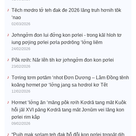
Tĕch mơdro tơ̆ teh đak đe 2026 lăng truh hơnih tŏk
‘nao
02/03/2026
Jơhngơ̆m đon lui đơ̆ng kon pơlei - trong kăl hloh tơ
iung pơjing pơlei pơla pơdrŏng ‘lơ̆ng liĕm
24/02/2026
Pôk rơih: Năr lêh tih kơ jơhngơ̆m đon kon pơlei
23/02/2026
Tơring tơm pơtăm ‘nhot Đơn Dương – Lâm Đồng tĕnh
koăng hơmet pơ ‘lơ̆ng jang sa hơdrol kơ Têt
12/02/2026
Hơmet ‘lơ̆ng ăn ‘măng pôk rơih Kơdră tang măt Kuôk
hô̆i jăl XVI păng Kơdră tang măt Jơnŭm vei lăng kon
pơlei rim kâp
09/02/2026
“Puih mak sơlam teh đak ƀô̆ đô̆i kon pơlei tơgoăt dih