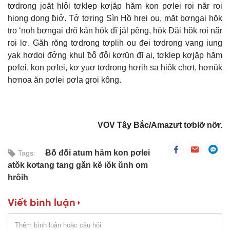
tơdrong joăt hlôi tơklep kơjăp hăm kon pơlei roi năr roi
hiong dong ƀiơ̆. Tơ̆ tơring Sìn Hồ hrei ou, măt bơngai hŏk
tro ‘noh bơngai drŏ kăn hŏk đĭ jăl pêng, hŏk Đăi hŏk roi năr
roi lơ. Găh rŏng tơdrong tơplih ou đei tơdrong vang iung
yak hơdoi đơ̆ng khul ƀô̆ đô̆i kơrŭn đĭ ai, tơklep kơjăp hăm
pơlei, kon pơlei, kơ yuơ tơdrong hơrih sa hiôk chơt, hơnŭk
hơnoa ăn pơlei pơla groi kông.
VOV Tây Bắc/Amazưt tơblơ̆ nơ̆r.
Ƀô̆ đô̆i atum hăm kon pơlei
Tags:
atŏk kơtang tang găn kĕ iŏk ŭnh om
hrôih
Viết bình luận