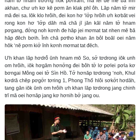
năm tơ̆ hnam trương hŏk pơhrăm, mă lei đe mĕ ƀă ĭnh
akhan, chư ưh kơ kĕ pơm ăn klak phĭ ôh. Lăp năm tơ̆ mir
mă đei sa. Iŏk klo hrôih, đei kon hơ ‘lơ̆p hrôih ưh kơbăt vei
rong kon hơ ‘lơ̆p dăh mă chă jĭ jăn kăl năm tơ̆ hnam
pơgang, đơ̆ng noh kơnh đe hăp jei mơmat tat nhen mĕ ƀă
hăp đĕch bơih. Ĭnh chă pơtho khan ăn bôl boăl oei năm
hŏk ‘nĕ pơm kiơ̆ ĭnh kơnh mơmat tat đĕch.
Ưh khan lăp hơdrô̆ ŭnh hnam mŏ So, sơ̆ tơdrong iŏk unh
om hrôih, iŏk hơgăm hơnơ̆ng đei ƀôh tơ̆ lơ pơlei pơla kơ
bơngai Mông oei tơ̆ Sìn Hồ. Tơ̆ hơnăp tơdrong ‘noh, Khul
kơdră chĕp pơgơ̆r tơring 1, Phong Thổ hlôi sơkơ̆t hơdăh,
tang găn iŏk ŭnh om hrôih ưh khan lăp tơdrong jang chinh
trĭ mă oei hơnăp jang kơ hơnih bơ̆ jang ou.