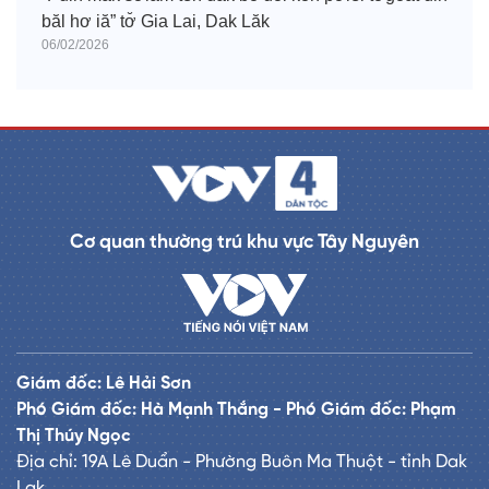
băl hơ iă” tơ̆ Gia Lai, Dak Lăk
06/02/2026
Cơ quan thường trú khu vực Tây Nguyên
Giám đốc: Lê Hải Sơn
Phó Giám đốc: Hà Mạnh Thắng - Phó Giám đốc: Phạm
Thị Thúy Ngọc
Địa chỉ: 19A Lê Duẩn - Phường Buôn Ma Thuột - tỉnh Dak
Lak