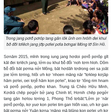
Trong jang pơrô̆ pơrôp tang găn iŏk ŭnh om hrôih đei khul
ƀô̆ đô̆i tơlĕch jang jơ̆p pơlei pơla bơngai Mông tơ̆ Sìn Hồ.
Sơnăm 2015, mĭnh trong iung jang hơdoi pơrô̆ pơrôp gĭt
kăl đei tơlĕch jang, lơ̆m ou khul ƀô̆ đô̆i ‘noh tơm hloh. Dôm
ƀô̆ đô̆i băt pơma nơ̆r Mông, băt hơdăh tơdrong oei sa joăt
joe lơ̆m tơring, hlôi ưh kơ ‘nhoen măng năr “tơklep kơjăp
hăm pơlei, oei tơjê̆ hăm kon pơlei”, krao tơ ‘lông rim hnam
vă pơrô̆ pơrôp, pơtho khan. Trung tá Chẻo Hữu Minh,
Kơdră chĕp pơgơ̆r bơ̆ jang Chinh trĭ, Hơnih chĕp pơgơ̆r
tang găn hơlou tơring 1, Phong Thổ tơbăt:“Lơ̆m jơ ‘năr
pơrô̆ pơrôp, kơ yuơ kon pơlei tim gan hlôh vao, ưh kơ gan
băt pơma nơ̆r Yuăn kơna ‘măng mă blŭng kon pơlei ưh kơ