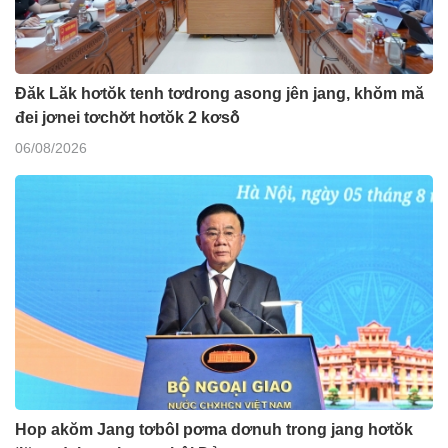
Đăk Lăk hơtŏk tenh tơdrong asong jên jang, khŏm mă
đei jơnei tơchơ̆t hơtŏk 2 kơsô̆
06/08/2026
Hop akŏm Jang tơbôl pơma dơnuh trong jang hơtŏk