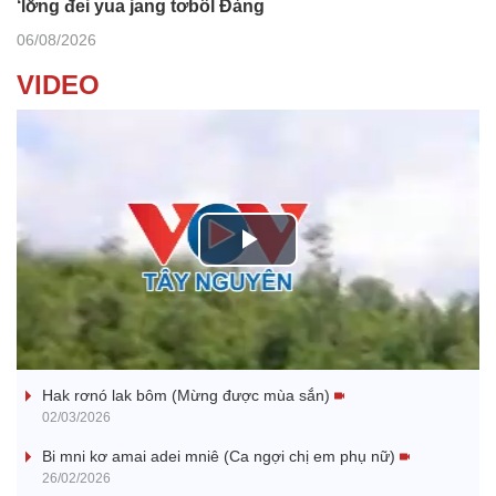
‘lơ̆ng đei yua jang tơbôl Đảng
06/08/2026
VIDEO
P
l
Nhớ bạn
a
Hak rơnó lak bôm (Mừng được mùa sắn)
y
02/03/2026
V
Bi mni kơ amai adei mniê (Ca ngợi chị em phụ nữ)
26/02/2026