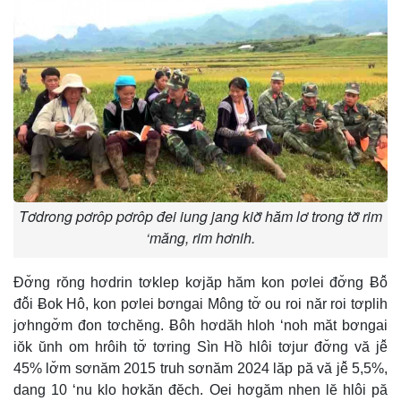
Tơdrong pơrôp pơrôp đei iung jang kiơ̆ hăm lơ trong tơ̆ rim
‘măng, rim hơnih.
Đơ̆ng rŏng hơdrin tơklep kơjăp hăm kon pơlei đơ̆ng Ƀô̆
đô̆i Ƀok Hô, kon pơlei bơngai Mông tơ̆ ou roi năr roi tơplih
jơhngơ̆m đon tơchĕng. Ƀôh hơdăh hloh ‘noh măt bơngai
iŏk ŭnh om hrôih tơ̆ tơring Sìn Hồ hlôi tơjur đơ̆ng vă jê̆
45% lơ̆m sơnăm 2015 truh sơnăm 2024 lăp pă vă jê̆ 5,5%,
dang 10 ‘nu klo hơkăn đĕch. Oei hơgăm nhen lĕ hlôi pă