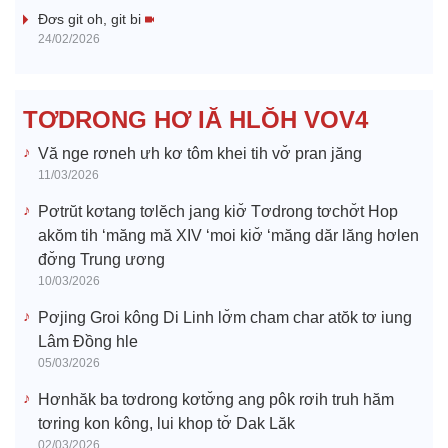
i
Đơs git oh, git bi
24/02/2026
d
e
TƠDRONG HƠ IĂ HLŎH VOV4
o
Vă nge rơneh ưh kơ tôm khei tih vơ̆ pran jăng
11/03/2026
Pơtrŭt kơtang tơlĕch jang kiơ̆ Tơdrong tơchơ̆t Hop
akŏm tih ‘măng mă XIV ‘moi kiơ̆ ‘măng dăr lăng hơlen
đơ̆ng Trung ương
10/03/2026
Pơjing Groi kông Di Linh lơ̆m cham char atŏk tơ iung
Lâm Đồng hle
05/03/2026
Hơnhăk ba tơdrong kơtơ̆ng ang pôk rơih truh hăm
tơring kon kông, lui khop tơ̆ Dak Lăk
02/03/2026