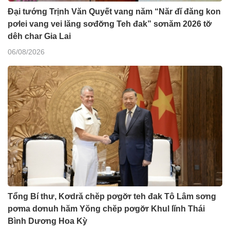
Đại tướng Trịnh Văn Quyết vang năm “Năr đĭ đăng kon
pơlei vang vei lăng sơđơ̆ng Teh đak” sơnăm 2026 tơ̆
dêh char Gia Lai
06/08/2026
Tổng Bí thư, Kơdră chĕp pơgơ̆r teh đak Tô Lâm sơng
pơma dơnuh hăm Yŏng chĕp pơgơ̆r Khul lĭnh Thái
Bình Dương Hoa Kỳ