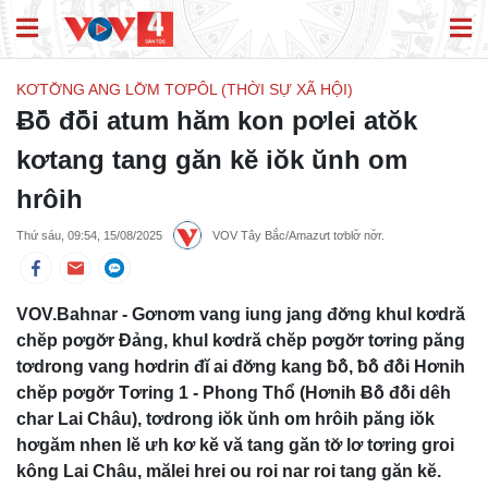
KƠTƠ̆NG ANG LƠ̆M TƠPÔL (THỜI SỰ XÃ HỘI)
Ƀô̆ đô̆i atum hăm kon pơlei atŏk
kơtang tang găn kĕ iŏk ŭnh om
hrôih
Thứ sáu, 09:54, 15/08/2025
VOV Tây Bắc/Amazưt tơblơ̆ nơ̆r.
VOV.Bahnar - Gơnơm vang iung jang đơ̆ng khul kơdră
chĕp pơgơ̆r Đảng, khul kơdră chĕp pơgơ̆r tơring păng
tơdrong vang hơdrin đĭ ai đơ̆ng kang ƀô̆, ƀô̆ đô̆i Hơnih
chĕp pơgơ̆r Tơring 1 - Phong Thổ (Hơnih Ƀô̆ đô̆i dêh
char Lai Châu), tơdrong iŏk ŭnh om hrôih păng iŏk
hơgăm nhen lĕ ưh kơ kĕ vă tang găn tơ̆ lơ tơring groi
kông Lai Châu, mălei hrei ou roi nar roi tang găn kĕ.