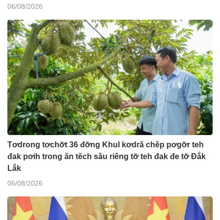
06/08/2026
Tơdrong tơchơ̆t 36 đơ̆ng Khul kơdră chĕp pơgơ̆r teh
đak pơih trong ăn tĕch sâu riêng tơ̆ teh đak đe tơ̆ Đắk
Lắk
06/08/2026