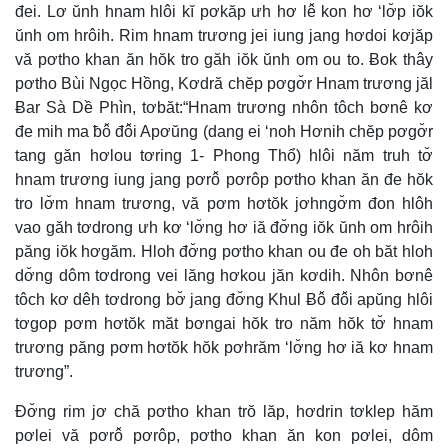
đei. Lơ ŭnh hnam hlôi kĭ pơkăp ưh hơ lê̆ kon hơ ‘lơ̆p iŏk
ŭnh om hrôih. Rim hnam trương jei iung jang hơdoi kơjăp
vă pơtho khan ăn hŏk tro găh iŏk ŭnh om ou to. Ƀok thây
pơtho Bùi Ngọc Hồng, Kơdră chĕp pơgơ̆r Hnam trương jăl
Ƀar Sà Dề Phìn, tơbăt:“Hnam trương nhôn tôch bơnê kơ
đe mih ma ƀô̆ đô̆i Apơŭng (dang ei ‘noh Hơnih chĕp pơgơ̆r
tang găn hơlou tơring 1- Phong Thổ) hlôi năm truh tơ̆
hnam trương iung jang pơrô̆ pơrôp pơtho khan ăn đe hŏk
tro lơ̆m hnam trương, vă pơm hơtŏk jơhngơ̆m đon hlôh
vao găh tơdrong ưh kơ ‘lơ̆ng hơ iă đơ̆ng iŏk ŭnh om hrôih
păng iŏk hơgăm. Hloh đơ̆ng pơtho khan ou đe oh băt hloh
dơ̆ng dôm tơdrong vei lăng hơkou jăn kơdih. Nhôn bơnê
tôch kơ dêh tơdrong bơ̆ jang đơ̆ng Khul Ƀô̆ đô̆i apŭng hlôi
tơgop pơm hơtŏk măt bơngai hŏk tro năm hŏk tơ̆ hnam
trương păng pơm hơtŏk hŏk pơhrăm ‘lơ̆ng hơ iă kơ hnam
trương”.
Đơ̆ng rim jơ chă pơtho khan trŏ lăp, hơdrin tơklep hăm
pơlei vă pơrô̆ pơrôp, pơtho khan ăn kon pơlei, dôm