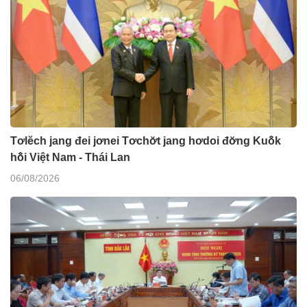
Tơlĕch jang đei jơnei Tơchơ̆t jang hơdoi đơ̆ng Kuô̆k
hô̆i Việt Nam - Thái Lan
06/08/2026