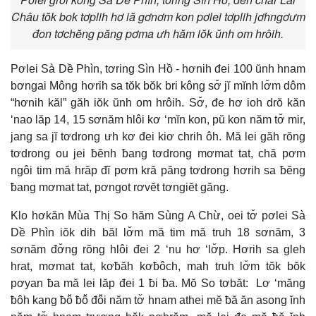
Châu tŏk bok tơplih hơ iă gơnơm kon pơlei tơplih jơhngơưm
đon tơchĕng păng pơma ưh hăm iŏk ŭnh om hrôih.
Pơlei Sà Dề Phìn, tơring Sìn Hồ - hơnih đei 100 ŭnh hnam
bơngai Mông hơrih sa tŏk bŏk bri kông sơ̆ jĭ mĭnh lơ̆m dôm
“hơnih kăl” găh iŏk ŭnh om hrôih. Sơ̆, đe hơ ioh drŏ kăn
‘nao lăp 14, 15 sơnăm hlôi kơ ‘mĭn kon, pŭ kon năm tơ̆ mir,
jang sa jĭ tơdrong ưh kơ đei kiơ chrih ôh. Mă lei găh rŏng
tơdrong ou jei ƀĕnh ƀang tơdrong mơmat tat, chă pơm
ngôi tim mă hrăp đĭ pơm kră păng tơdrong hơrih sa ƀĕng
ƀang mơmat tat, pơngot rơvĕt tơngiĕt găng.
Klo hơkăn Mùa Thị So hăm Sùng A Chừ, oei tơ̆ pơlei Sà
Dề Phìn iŏk dih băl lơ̆m mă tim mă truh 18 sơnăm, 3
sơnăm đơ̆ng rŏng hlôi đei 2 ‘nu hơ ‘lơ̆p. Hơrih sa gleh
hrat, mơmat tat, kơƀăh kơƀôch, mah truh lơ̆m tŏk bŏk
pơyan ƀa mă lei lăp đei 1 ƀi ƀa. Mŏ So tơbăt: Lơ ‘măng
ƀôh kang ƀô̆ ƀô̆ đô̆i năm tơ̆ hnam athei mĕ ƀă ăn asong ĭnh