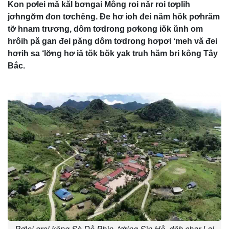
Kon pơlei mă kăl bơngai Mông roi năr roi tơplih
jơhngơ̆m đon tơchĕng. Đe hơ ioh đei năm hŏk pơhrăm
tơ̆ hnam trương, dôm tơdrong pơkong iŏk ŭnh om
hrôih pă gan đei păng dôm tơdrong hơpơi ‘meh vă đei
hơrih sa ‘lơ̆ng hơ iă tŏk bŏk yak truh hăm bri kông Tây
Bắc.
Pơlei groi kông Sà Dề Phìn, tơring Sìn Hồ, dêh char Lai