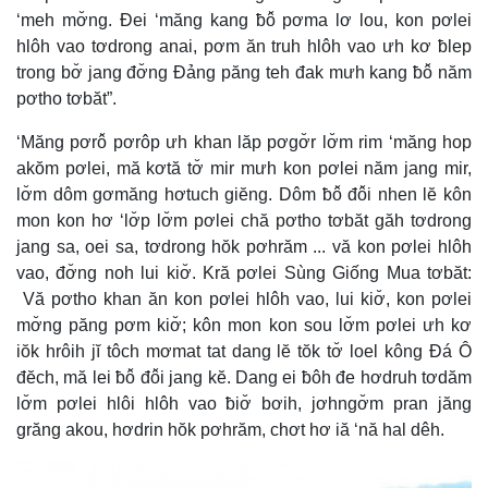
‘meh mơ̆ng. Đei ‘măng kang ƀô̆ pơma lơ lou, kon pơlei
hlôh vao tơdrong anai, pơm ăn truh hlôh vao ưh kơ ƀlep
trong bơ̆ jang đơ̆ng Đảng păng teh đak mưh kang ƀô̆ năm
pơtho tơbăt”.
‘Măng pơrô̆ pơrôp ưh khan lăp pơgơ̆r lơ̆m rim ‘măng hop
akŏm pơlei, mă kơtă tơ̆ mir mưh kon pơlei năm jang mir,
lơ̆m dôm gơmăng hơtuch giĕng. Dôm ƀô̆ đô̆i nhen lĕ kôn
mon kon hơ ‘lơ̆p lơ̆m pơlei chă pơtho tơbăt găh tơdrong
jang sa, oei sa, tơdrong hŏk pơhrăm ... vă kon pơlei hlôh
vao, đơ̆ng noh lui kiơ̆. Kră pơlei Sùng Giống Mua tơbăt:
Vă pơtho khan ăn kon pơlei hlôh vao, lui kiơ̆, kon pơlei
mơ̆ng păng pơm kiơ̆; kôn mon kon sou lơ̆m pơlei ưh kơ
iŏk hrôih jĭ tôch mơmat tat dang lĕ tŏk tơ̆ loel kông Đá Ô
đĕch, mă lei ƀô̆ đô̆i jang kĕ. Dang ei ƀôh đe hơdruh tơdăm
lơ̆m pơlei hlôi hlôh vao ƀiơ̆ bơih, jơhngơ̆m pran jăng
grăng akou, hơdrin hŏk pơhrăm, chơt hơ iă ‘nă hal dêh.