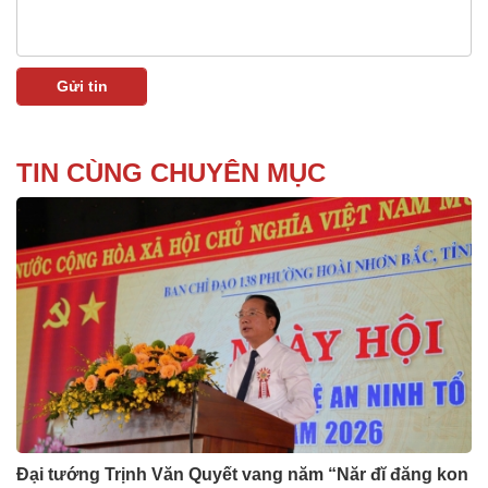
TIN CÙNG CHUYÊN MỤC
Đại tướng Trịnh Văn Quyết vang năm “Năr đĭ đăng kon