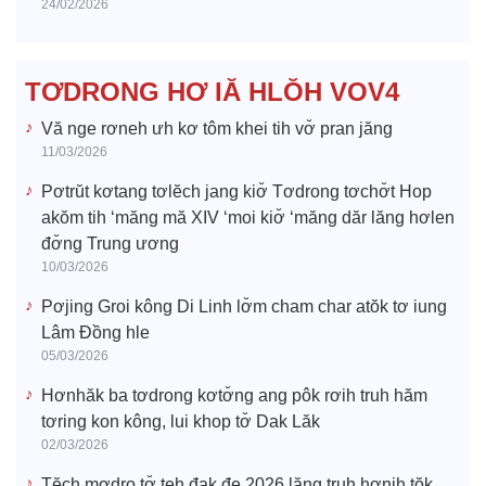
24/02/2026
d
e
TƠDRONG HƠ IĂ HLŎH VOV4
o
Vă nge rơneh ưh kơ tôm khei tih vơ̆ pran jăng
11/03/2026
Pơtrŭt kơtang tơlĕch jang kiơ̆ Tơdrong tơchơ̆t Hop
akŏm tih ‘măng mă XIV ‘moi kiơ̆ ‘măng dăr lăng hơlen
đơ̆ng Trung ương
10/03/2026
Pơjing Groi kông Di Linh lơ̆m cham char atŏk tơ iung
Lâm Đồng hle
05/03/2026
Hơnhăk ba tơdrong kơtơ̆ng ang pôk rơih truh hăm
tơring kon kông, lui khop tơ̆ Dak Lăk
02/03/2026
Tĕch mơdro tơ̆ teh đak đe 2026 lăng truh hơnih tŏk