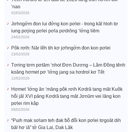
‘nao
02/03/2026
Jơhngơ̆m đon lui đơ̆ng kon pơlei - trong kăl hloh tơ
iung pơjing pơlei pơla pơdrŏng ‘lơ̆ng liĕm
24/02/2026
Pôk rơih: Năr lêh tih kơ jơhngơ̆m đon kon pơlei
23/02/2026
Tơring tơm pơtăm ‘nhot Đơn Dương – Lâm Đồng tĕnh
koăng hơmet pơ ‘lơ̆ng jang sa hơdrol kơ Têt
12/02/2026
Hơmet ‘lơ̆ng ăn ‘măng pôk rơih Kơdră tang măt Kuôk
hô̆i jăl XVI păng Kơdră tang măt Jơnŭm vei lăng kon
pơlei rim kâp
09/02/2026
“Puih mak sơlam teh đak ƀô̆ đô̆i kon pơlei tơgoăt dih
băl hơ iă” tơ̆ Gia Lai, Dak Lăk