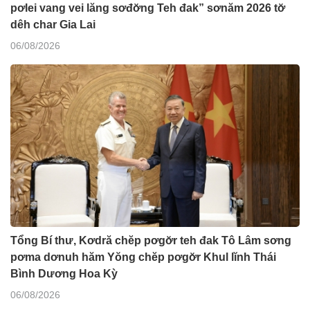
pơlei vang vei lăng sơđơ̆ng Teh đak” sơnăm 2026 tơ̆
dêh char Gia Lai
06/08/2026
Tổng Bí thư, Kơdră chĕp pơgơ̆r teh đak Tô Lâm sơng
pơma dơnuh hăm Yŏng chĕp pơgơ̆r Khul lĭnh Thái
Bình Dương Hoa Kỳ
06/08/2026