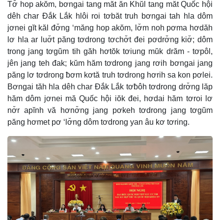
Tơ̆ hop akŏm, bơngai tang măt ăn Khŭl tang măt Quốc hội
dêh char Đắk Lắk hlôi roi tơbăt truh bơngai tah hla dôm
jơnei gĭt kăl đơ̆ng ‘măng hop akŏm, lơ̆m noh pơma hơdăh
lơ hla ar luơ̆t păng tơdrong tơchơ̆t đei pơdrơ̆ng kiơ̆; dôm
trong jang tơgŭm tih găh hơtŏk tơiung mŭk drăm - tơpôl,
jên jang teh đak; kŭm hăm tơdrong jang rơih bơngai jang
păng lơ tơdrong ƀơm kơtă truh tơdrong hơrih sa kon pơlei.
Bơngai tăh hla dêh char Đắk Lắk tơƀôh tơdrong drơ̆ng lăp
hăm dôm jơnei mă Quốc hội iŏk đei, hơdai hăm tơroi lơ
nơ̆r apĭnh vă hơnơ̆ng jang pơkeh tơdrong jang tơgŭm
păng hơmet pơ ‘lơ̆ng dôm tơdrong yan âu kơ tơring.