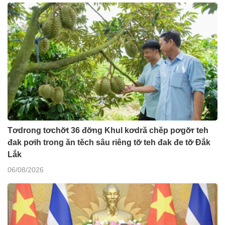
Tơdrong tơchơ̆t 36 đơ̆ng Khul kơdră chĕp pơgơ̆r teh
đak pơih trong ăn tĕch sâu riêng tơ̆ teh đak đe tơ̆ Đắk
Lắk
06/08/2026