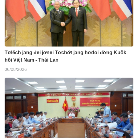
Tơlĕch jang đei jơnei Tơchơ̆t jang hơdoi đơ̆ng Kuô̆k
hô̆i Việt Nam - Thái Lan
06/08/2026