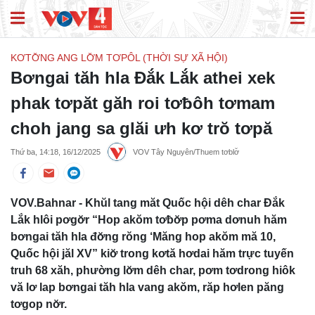
KƠTƠ̆NG ANG LƠ̆M TƠPÔL (THỜI SỰ XÃ HỘI)
Bơngai tăh hla Đắk Lắk athei xek
phak tơpăt găh roi tơƀôh tơmam
choh jang sa glăi ưh kơ trŏ tơpă
Thứ ba, 14:18, 16/12/2025
VOV Tây Nguyên/Thuem tơblơ̆
VOV.Bahnar - Khŭl tang măt Quốc hội dêh char Đắk
Lắk hlôi pơgơ̆r “Hop akŏm tơƀơ̆p pơma dơnuh hăm
bơngai tăh hla đơ̆ng rŏng ‘Măng hop akŏm mă 10,
Quốc hội jăl XV” kiơ̆ trong kơtă hơdai hăm trực tuyến
truh 68 xăh, phường lơ̆m dêh char, pơm tơdrong hiôk
vă lơ lap bơngai tăh hla vang akŏm, răp hơlen păng
tơgop nơ̆r.