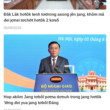
Đăk Lăk hơtŏk tenh tơdrong asong jên jang, khŏm mă
đei jơnei tơchơ̆t hơtŏk 2 kơsô̆
06/08/2026
Hop akŏm Jang tơbôl pơma dơnuh trong jang hơtŏk
‘lơ̆ng đei yua jang tơbôl Đảng