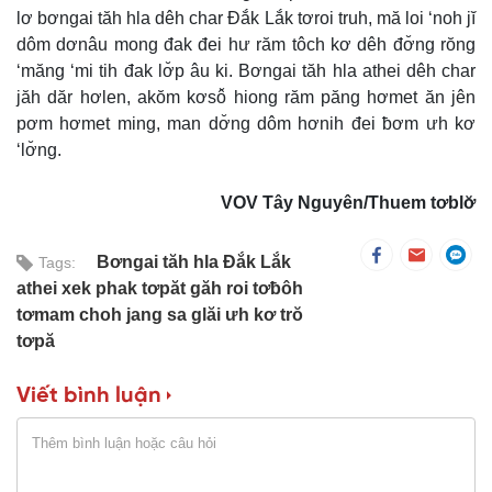
lơ bơngai tăh hla dêh char Đắk Lắk tơroi truh, mă loi ‘noh jĭ
dôm dơnâu mong đak đei hư răm tôch kơ dêh đơ̆ng rŏng
‘măng ‘mi tih đak lơ̆p âu ki. Bơngai tăh hla athei dêh char
jăh dăr hơlen, akŏm kơsô̆ hiong răm păng hơmet ăn jên
pơm hơmet ming, man dơ̆ng dôm hơnih đei ƀơm ưh kơ
‘lơ̆ng.
VOV Tây Nguyên/Thuem tơblơ̆
Bơngai tăh hla Đắk Lắk
Tags:
athei xek phak tơpăt găh roi tơƀôh
tơmam choh jang sa glăi ưh kơ trŏ
tơpă
Viết bình luận