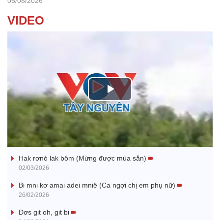
06/08/2026
VIDEO
P
l
Nhớ bạn
a
Hak rơnó lak bôm (Mừng được mùa sắn)
y
02/03/2026
V
Bi mni kơ amai adei mniê (Ca ngợi chị em phụ nữ)
26/02/2026
i
Đơs git oh, git bi