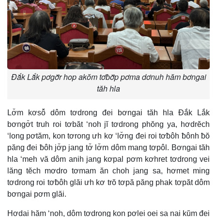
Đắk Lắk pơgơ̆r hop akŏm tơƀơ̆p pơma dơnuh hăm bơngai
tăh hla
Lơ̆m kơsô̆ dôm tơdrong đei bơngai tăh hla Đắk Lắk
bơngơ̆t truh roi tơbăt ‘noh jĭ tơdrong phŏng ya, hơdrĕch
‘long pơtăm, kon tơrong ưh kơ ‘lơ̆ng đei roi tơƀôh ƀônh ƀŏ
păng đei ƀôh jơ̆p jang tơ̆ lơ̆m dôm mang tơpôl. Bơngai tăh
hla ‘meh vă dôm anih jang kơpal pơm kơhret tơdrong vei
lăng tĕch mơdro tơmam ăn choh jang sa, hơmet ming
tơdrong roi tơƀôh glăi ưh kơ trŏ tơpă păng phak tơpăt dôm
bơngai pơm glăi.
Hơdai hăm ‘noh, dôm tơdrong kon pơlei oei sa nai kŭm đei