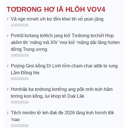
e
TƠDRONG HƠ IĂ HLŎH VOV4
o
Vă nge rơneh ưh kơ tôm khei tih vơ̆ pran jăng
11/03/2026
Pơtrŭt kơtang tơlĕch jang kiơ̆ Tơdrong tơchơ̆t Hop
akŏm tih ‘măng mă XIV ‘moi kiơ̆ ‘măng dăr lăng hơlen
đơ̆ng Trung ương
10/03/2026
Pơjing Groi kông Di Linh lơ̆m cham char atŏk tơ iung
Lâm Đồng hle
05/03/2026
Hơnhăk ba tơdrong kơtơ̆ng ang pôk rơih truh hăm
tơring kon kông, lui khop tơ̆ Dak Lăk
02/03/2026
Tĕch mơdro tơ̆ teh đak đe 2026 lăng truh hơnih tŏk
‘nao
02/03/2026