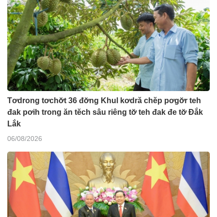
Tơdrong tơchơ̆t 36 đơ̆ng Khul kơdră chĕp pơgơ̆r teh
đak pơih trong ăn tĕch sâu riêng tơ̆ teh đak đe tơ̆ Đắk
Lắk
06/08/2026