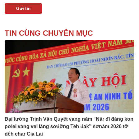
TIN CÙNG CHUYÊN MỤC
Đại tướng Trịnh Văn Quyết vang năm “Năr đĭ đăng kon
pơlei vang vei lăng sơđơ̆ng Teh đak” sơnăm 2026 tơ̆
dêh char Gia Lai