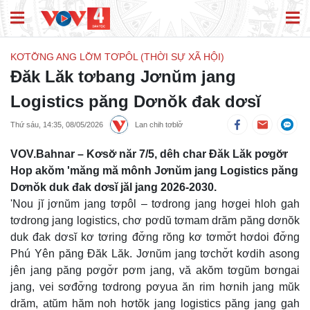
KƠTƠ̆NG ANG LƠ̆M TƠPÔL (THỜI SỰ XÃ HỘI)
Đăk Lăk tơbang Jơnŭm jang
Logistics păng Dơnŏk đak dơsĭ
Thứ sáu, 14:35, 08/05/2026
Lan chih tơblơ̆
VOV.Bahnar – Kơsơ̆ năr 7/5, dêh char Đăk Lăk pơgơ̆r
Hop akŏm 'măng mă mônh Jơnŭm jang Logistics păng
Dơnŏk duk đak dơsĭ jăl jang 2026-2030.
'Nou jĭ jơnŭm jang tơpôl – tơdrong jang hơgei hloh gah
tơdrong jang logistics, chơ pơdŭ tơmam drăm păng dơnŏk
duk đak dơsĭ kơ tơring đơ̆ng rŏng kơ tơmơ̆t hơdoi đơ̆ng
Phú Yên păng Đăk Lăk. Jơnŭm jang tơchơ̆t kơdih asong
jên jang păng pơgơ̆r pơm jang, vă akŏm tơgŭm bơngai
jang, vei sơđơ̆ng tơdrong pơyua ăn rim hơnih jang mŭk
drăm, atŭm hăm noh hơtŏk jang logistics păng jang gah