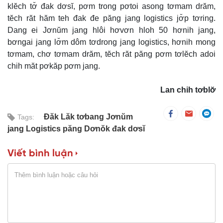
klĕch tơ̆ đak dơsĭ, pơm trong pơtoi asong tơmam drăm,
tĕch răt hăm teh đak đe păng jang logistics jơ̆p tơring.
Dang ei Jơnŭm jang hlôi hơvơn hloh 50 hơnih jang,
bơngai jang lơ̆m dôm tơdrong jang logistics, hơnih mong
tơmam, chơ tơmam drăm, tĕch răt păng pơm tơlĕch adoi
chih măt pơkăp pơm jang.
Lan chih tơblơ̆
Đăk Lăk tơbang Jơnŭm
Tags:
jang Logistics păng Dơnŏk đak dơsĭ
Viết bình luận