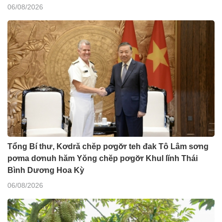
06/08/2026
Tổng Bí thư, Kơdră chĕp pơgơ̆r teh đak Tô Lâm sơng
pơma dơnuh hăm Yŏng chĕp pơgơ̆r Khul lĭnh Thái
Bình Dương Hoa Kỳ
06/08/2026