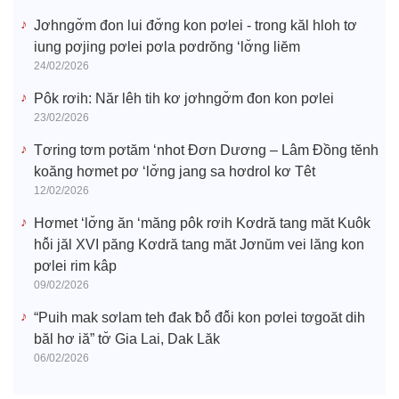
Jơhngơ̆m đon lui đơ̆ng kon pơlei - trong kăl hloh tơ
iung pơjing pơlei pơla pơdrŏng ‘lơ̆ng liĕm
24/02/2026
Pôk rơih: Năr lêh tih kơ jơhngơ̆m đon kon pơlei
23/02/2026
Tơring tơm pơtăm ‘nhot Đơn Dương – Lâm Đồng tĕnh
koăng hơmet pơ ‘lơ̆ng jang sa hơdrol kơ Têt
12/02/2026
Hơmet ‘lơ̆ng ăn ‘măng pôk rơih Kơdră tang măt Kuôk
hô̆i jăl XVI păng Kơdră tang măt Jơnŭm vei lăng kon
pơlei rim kâp
09/02/2026
“Puih mak sơlam teh đak ƀô̆ đô̆i kon pơlei tơgoăt dih
băl hơ iă” tơ̆ Gia Lai, Dak Lăk
06/02/2026