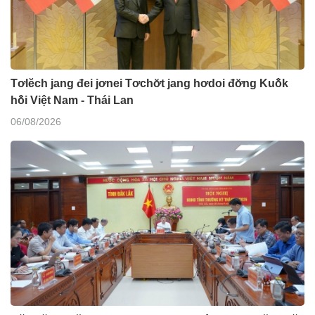
Tơlĕch jang đei jơnei Tơchơ̆t jang hơdoi đơ̆ng Kuô̆k
hô̆i Việt Nam - Thái Lan
06/08/2026