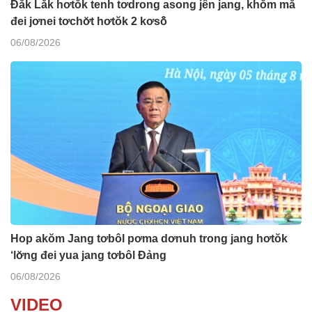
Đăk Lăk hơtŏk tenh tơdrong asong jên jang, khŏm mă
đei jơnei tơchơ̆t hơtŏk 2 kơsô̆
06/08/2026
Hop akŏm Jang tơbôl pơma dơnuh trong jang hơtŏk
‘lơ̆ng đei yua jang tơbôl Đảng
06/08/2026
VIDEO