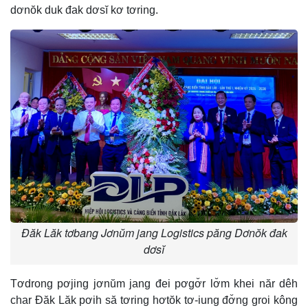
dơnŏk duk đak dơsĭ kơ tơring.
Đăk Lăk tơbang Jơnŭm jang Logistics păng Dơnŏk đak
dơsĭ
Tơdrong pơjing jơnŭm jang đei pơgơ̆r lơ̆m khei năr dêh
char Đăk Lăk pơih să tơring hơtŏk tơ-iung đơ̆ng groi kông