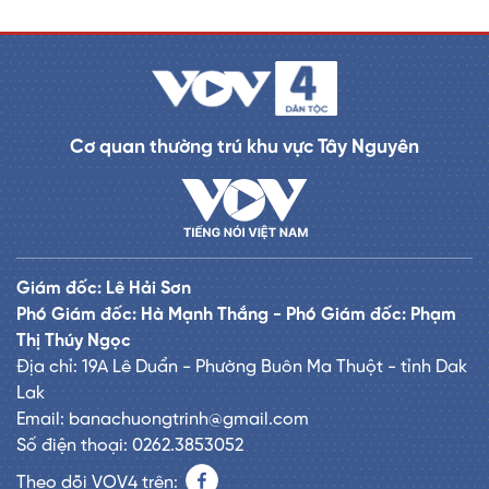
Cơ quan thường trú khu vực Tây Nguyên
Giám đốc: Lê Hải Sơn
Phó Giám đốc: Hà Mạnh Thắng - Phó Giám đốc: Phạm
Thị Thúy Ngọc
Địa chỉ: 19A Lê Duẩn - Phường Buôn Ma Thuột - tỉnh Dak
Lak
Email: banachuongtrinh@gmail.com
Số điện thoại: 0262.3853052
Theo dõi VOV4 trên: