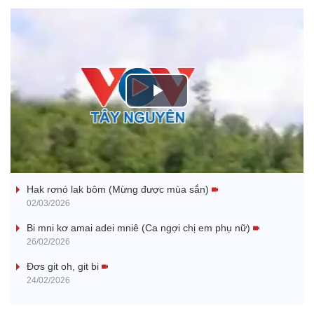
P
l
Nhớ bạn
a
Hak rơnó lak bôm (Mừng được mùa sắn)
y
02/03/2026
V
Bi mni kơ amai adei mniê (Ca ngợi chị em phụ nữ)
26/02/2026
i
Đơs git oh, git bi
24/02/2026
d