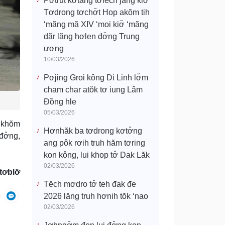
Pơtrŭt kơtang tơlĕch jang kiơ̆
Tơdrong tơchơ̆t Hop akŏm tih
‘măng mă XIV ‘moi kiơ̆ ‘măng
dăr lăng hơlen đơ̆ng Trung
ương
10/03/2026
Pơjing Groi kông Di Linh lơ̆m
cham char atŏk tơ iung Lâm
Đồng hle
05/03/2026
g khŏm
Hơnhăk ba tơdrong kơtơ̆ng
đơ̆ng,
ang pôk rơih truh hăm tơring
kon kông, lui khop tơ̆ Dak Lăk
02/03/2026
tơblơ̆
Tĕch mơdro tơ̆ teh đak đe
2026 lăng truh hơnih tŏk ‘nao
02/03/2026