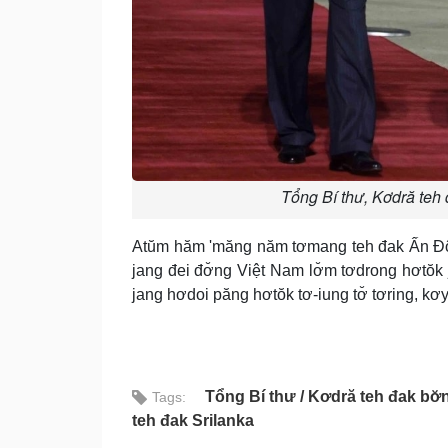
Tổng Bí thư, Kơdră teh
Atŭm hăm 'măng năm tơmang teh đak Ấn Độ,
jang đei đơ̆ng Việt Nam lơ̆m tơdrong hơtŏk
jang hơdoi păng hơtŏk tơ-iung tơ̆ tơring, k
Tổng Bí thư
Kơdră teh đak bơ
Tags:
teh đak Srilanka