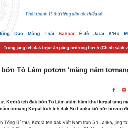
 Nùng
Dao
Mông
Thái
Bahnar
Ê đê
Jarai
K'Ho
M
Trong jang teh đak tơjur ăn păng tơdrong hơrih (Chính sách 
ak bơ̆n Tô Lâm pơtơm 'măng năm tơman
ư, Kơdră teh đak bơ̆n Tô Lâm atŭm hăm khul kơpal tang m
năm tơmang Kơpal truh teh đak Sri Lanka kiơ̆ nơ̆r hơvơn đ
 Tổng Bí thư, Kơdră teh đak Việt Nam truh Sri Lanka, jing t