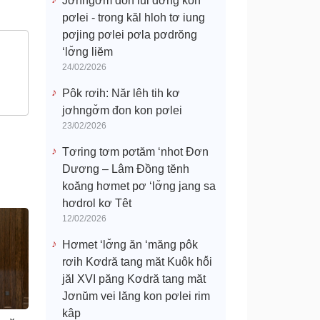
Jơhngơ̆m đon lui đơ̆ng kon
pơlei - trong kăl hloh tơ iung
pơjing pơlei pơla pơdrŏng
‘lơ̆ng liĕm
24/02/2026
Pôk rơih: Năr lêh tih kơ
jơhngơ̆m đon kon pơlei
23/02/2026
Tơring tơm pơtăm ‘nhot Đơn
Dương – Lâm Đồng tĕnh
koăng hơmet pơ ‘lơ̆ng jang sa
hơdrol kơ Têt
12/02/2026
Hơmet ‘lơ̆ng ăn ‘măng pôk
rơih Kơdră tang măt Kuôk hô̆i
jăl XVI păng Kơdră tang măt
Jơnŭm vei lăng kon pơlei rim
kâp