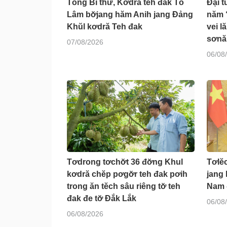
Tổng Bí thư, Kơdră teh đak Tô
Đại 
Lâm bơ̆jang hăm Anih jang Đảng
năm 
Khŭl kơdră Teh đak
vei l
sơnăm
07/08/2026
06/08
Tơdrong tơchơ̆t 36 đơ̆ng Khul
Tơlĕc
kơdră chĕp pơgơ̆r teh đak pơih
jang 
trong ăn tĕch sâu riêng tơ̆ teh
Nam 
đak đe tơ̆ Đắk Lắk
06/08
06/08/2026