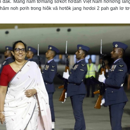
teh đak. 'Măng năm tơmang sơkơ̆t hơdah Việt Nam hơnơ̆ng lăng
 hăm noh pơih trong hiôk vă hơtŏk jang hơdoi 2 pah gah lơ t