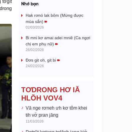
a
 tơgĭt
Nhớ bạn
ơdrong
y
Hak rơnó lak bôm (Mừng được
mùa sắn)
V
02/03/2026
Bi mni kơ amai adei mniê (Ca ngợi
i
chị em phụ nữ)
26/02/2026
d
Đơs git oh, git bi
e
24/02/2026
o
TƠDRONG HƠ IĂ
HLŎH VOV4
Vă nge rơneh ưh kơ tôm khei
tih vơ̆ pran jăng
11/03/2026