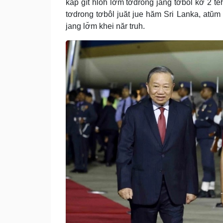
kăp gĭt hloh lơ̆m tơdrong jang tơbôl kơ 2 
tơdrong tơbôl juăt jue hăm Sri Lanka, atŭm
jang lơ̆m khei năr truh.