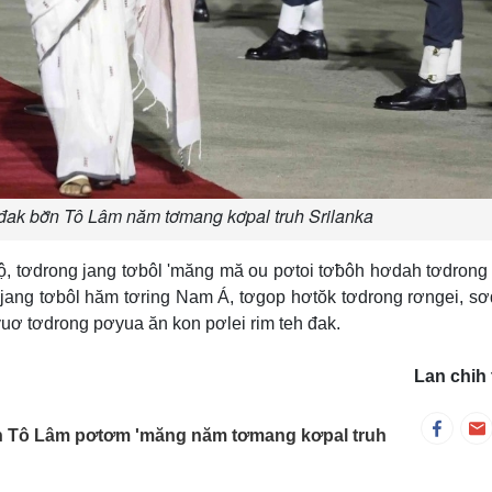
 đak bơ̆n Tô Lâm năm tơmang kơpal truh Srilanka
 tơdrong jang tơbôl 'măng mă ou pơtoi tơƀôh hơdah tơdron
 jang tơbôl hăm tơring Nam Á, tơgop hơtŏk tơdrong rơngei, sơ
ơyuơ tơdrong pơyua ăn kon pơlei rim teh đak.
Lan chih 
̆n Tô Lâm pơtơm 'măng năm tơmang kơpal truh