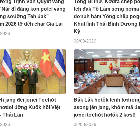
tướng Trịnh Văn Quyết vang
Tổng Bí thư, Kơdră chĕp pơ
“Năr đĭ đăng kon pơlei vang
teh đak Tô Lâm sơng pơma
ăng sơđơ̆ng Teh đak”
dơnuh hăm Yŏng chĕp pơgơ
 2026 tơ̆ dêh char Gia Lai
Khul lĭnh Thái Bình Dương
Kỳ
/2026
06/08/2026
h jang đei jơnei Tơchơ̆t
Đăk Lăk hơtŏk tenh tơdron
hơdoi đơ̆ng Kuô̆k hô̆i Việt
asong jên jang, khŏm mă đe
- Thái Lan
jơnei tơchơ̆t hơtŏk 2 kơsô̆
/2026
06/08/2026