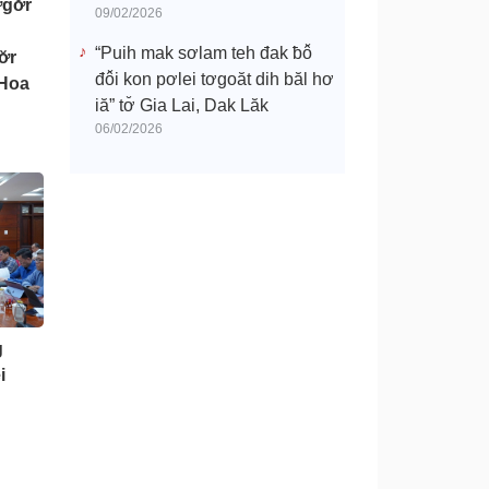
gơ̆r
09/02/2026
“Puih mak sơlam teh đak ƀô̆
̆r
đô̆i kon pơlei tơgoăt dih băl hơ
 Hoa
iă” tơ̆ Gia Lai, Dak Lăk
06/02/2026
g
i