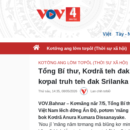
Việt
Tày -
Kơtơ̆ng ang lơ̆m tơpôl (Thời sự xã hội)
KƠTƠ̆NG ANG LƠ̆M TƠPÔL (THỜI SỰ XÃ HỘI)
Tổng Bí thư, Kơdră teh đ
kơpal truh teh đak Srilanka
Thứ sáu, 14:35, 08/05/2026
Lan chih tơblơ̆
VOV.Bahnar – Kơmăng năr 7/5, Tổng Bí th
Việt Nam lĕch đơ̆ng Ấn Độ, pơtơm 'măng 
ƀok Kơdră Anura Kumara Dissanayake.
'Nou jĭ 'măng năm tơmang mă blŭng kơ minh