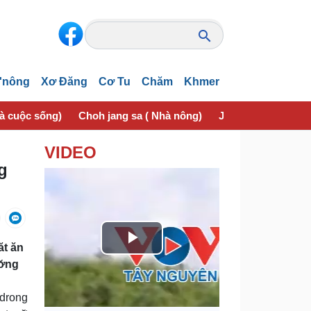
'nông
Xơ Đăng
Cơ Tu
Chăm
Khmer
và cuộc sống)
Choh jang sa ( Nhà nông)
Jơhngơ̆m pran (Sứ
VIDEO
g
ăt ăn
P
ơ̆ng
l
ơdrong